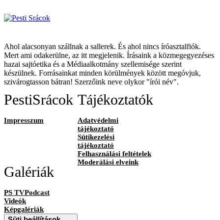
Ahol alacsonyan szállnak a sallerek. És ahol nincs íróasztalfiók.
Mert ami odakerülne, az itt megjelenik. Írásaink a közmegegyezéses
hazai sajtóetika és a Médiaalkotmány szellemisége szerint
készülnek. Forrásainkat minden körülmények között megóvjuk,
szivárogtasson bátran! Szerzőink neve olykor "írói név".
PestiSrácok
Tájékoztatók
Impresszum
Adatvédelmi
tájékoztató
Sütikezelési
tájékoztató
Felhasználási feltételek
Moderálási elveink
Galériák
PS TVPodcast
Videók
Képgalériák
Süti beállítások