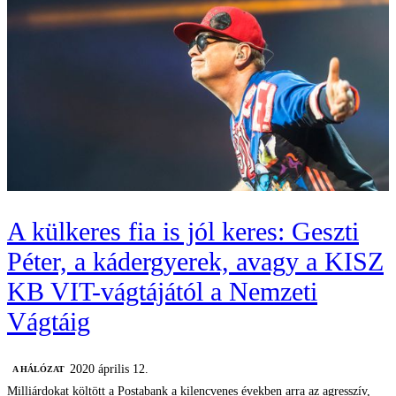
A külkeres fia is jól keres: Geszti
Péter, a kádergyerek, avagy a KISZ
KB VIT-vágtájától a Nemzeti
Vágtáig
2020 április 12.
A HÁLÓZAT
Milliárdokat költött a Postabank a kilencvenes években arra az agresszív,