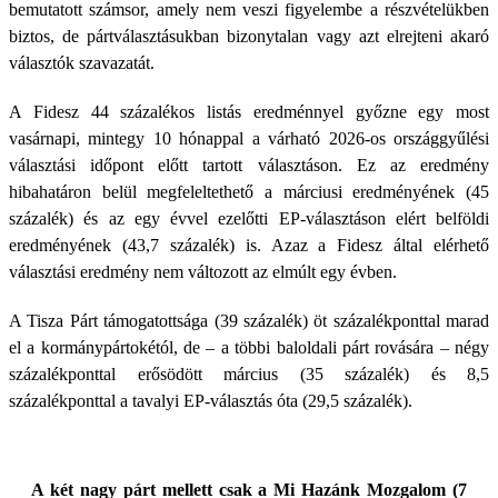
bemutatott számsor, amely nem veszi figyelembe a részvételükben
biztos, de pártválasztásukban bizonytalan vagy azt elrejteni akaró
választók szavazatát.
A Fidesz 44 százalékos listás eredménnyel győzne egy most
vasárnapi, mintegy 10 hónappal a várható 2026-os országgyűlési
választási időpont előtt tartott választáson. Ez az eredmény
hibahatáron belül megfeleltethető a márciusi eredményének (45
százalék) és az egy évvel ezelőtti EP-választáson elért belföldi
eredményének (43,7 százalék) is. Azaz a Fidesz által elérhető
választási eredmény nem változott az elmúlt egy évben.
A Tisza Párt támogatottsága (39 százalék) öt százalékponttal marad
el a kormánypártokétól, de – a többi baloldali párt rovására – négy
százalékponttal erősödött március (35 százalék) és 8,5
százalékponttal a tavalyi EP-választás óta (29,5 százalék).
A két nagy párt mellett csak a Mi Hazánk Mozgalom (7