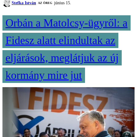
Stefka István
június 15.
AZ ÖREG
Orbán a Matolcsy-ügyről: a
Fidesz alatt elindultak az
eljárások, meglátjuk az új
kormány mire jut