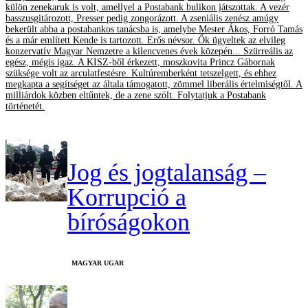
külön zenekaruk is volt, amellyel a Postabank bulikon játszottak. A vezér
basszusgitározott, Presser pedig zongorázott. A zseniális zenész amúgy
bekerült abba a postabankos tanácsba is, amelybe Mester Ákos, Forró Tamás
és a már említett Kende is tartozott. Erős névsor. Ők ügyeltek az elvileg
konzervatív Magyar Nemzetre a kilencvenes évek közepén... Szürreális az
egész, mégis igaz. A KISZ-ből érkezett, moszkovita Princz Gábornak
szüksége volt az arculatfestésre. Kultúremberként tetszelgett, és ehhez
megkapta a segítséget az általa támogatott, zömmel liberális értelmiségtől. A
milliárdok közben eltűntek, de a zene szólt. Folytatjuk a Postabank
történetét.
Jog és jogtalanság –
Korrupció a
bíróságokon
MAGYAR UGAR