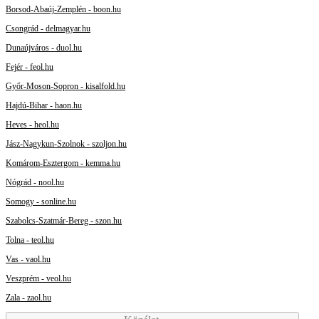
Borsod-Abaúj-Zemplén - boon.hu
Csongrád - delmagyar.hu
Dunaújváros - duol.hu
Fejér - feol.hu
Győr-Moson-Sopron - kisalfold.hu
Hajdú-Bihar - haon.hu
Heves - heol.hu
Jász-Nagykun-Szolnok - szoljon.hu
Komárom-Esztergom - kemma.hu
Nógrád - nool.hu
Somogy - sonline.hu
Szabolcs-Szatmár-Bereg - szon.hu
Tolna - teol.hu
Vas - vaol.hu
Veszprém - veol.hu
Zala - zaol.hu