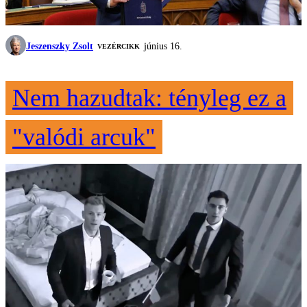
Jeszenszky Zsolt
június 16.
VEZÉRCIKK
Nem hazudtak: tényleg ez a
"valódi arcuk"