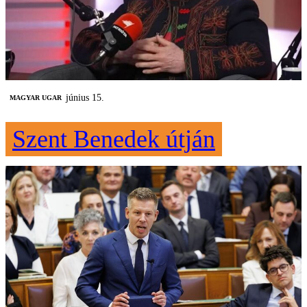
június 15.
MAGYAR UGAR
Szent Benedek útján