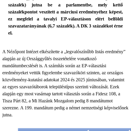
százalék) jutna be a parlamentbe, mely kettő
százalékpontot veszített a márciusi eredményéhez képest,
ez megfelel a tavalyi EP-választáson elért belföldi
szavazatarányának (6,7 százalék). A DK 3 százalékot érne
el.
A Nézőpont Intézet elkészítette a „legvalószínűbb listás eredmény”
alapján az új Országgyűlés összetételére vonatkozó
mandátumbecslését is. A számítás során az EP-választási
eredményeket vettük figyelembe szavazóköri szinten, az országos
közvélemény-kutatási adatokat 2024 és 2025 júniusában, valamint
az egyes szavazótáborok településtípus szerinti változását. Ezek
alapján egy most vasárnap tartott választás során a Fidesz 108, a
Tisza Párt 82, a Mi Hazánk Mozgalom pedig 8 mandátumot
szerezne. A 199. mandátum pedig a német nemzetiségi képviselőnek
jutna.