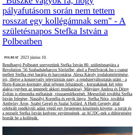
"Büszke vagyok rá, hogy
pályafutásom során nem tettem
rosszat egy kollégámnak sem" - A
születésnapos Stefka István a
Polbeatben
2023 június 10.
‎POLBEAT
Rendhagyó Polbeatet szerveztünk Stefka István 80. születésnapjára a
Revolution '56 Szabadságharcos Sörözőbe, ahol a PestiSrácok.hu-s csapat
mellett Stefka régi barátja és harcostársa, Alexa Károly irodalomtörténész,
író, illetve a konzervatív televíziózás nagy, a rendszerváltoztatás utáni - a
Horn-Kuncze-kormány által teljesen felszámolt - korszakának két jeles
alakja (egyben az ünnepelt akkori munkatársa), Mátyássy Andrea és Dézsy
Zoltán is elmondta méltatását, visszaemlékezését. Megszólalt továbbá Stefka
István felesége, Naszályi Kornélia és egyik lánya, Stefka Nóra, továbbá
Ambrózy Áron, Szabó Gergő és Szalai Szilárd. A Huth Gergely által
celebrált rendkívüli adást végül egy fergeteges köszöntés követte, a tortát és
a pezsgőt Stefka István kedvenc együttesének, az AC/DC-nek a dübörgésére
hozták be a kollégák.