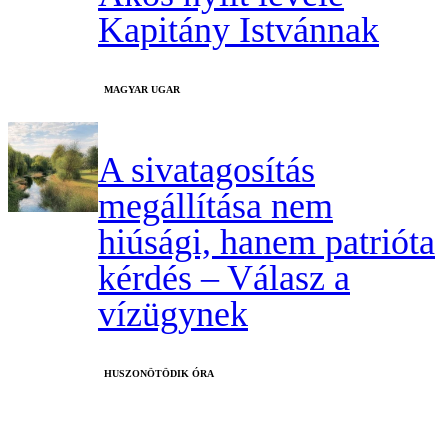
Kapitány Istvánnak
MAGYAR UGAR
A sivatagosítás
megállítása nem
hiúsági, hanem patrióta
kérdés – Válasz a
vízügynek
HUSZONÖTÖDIK ÓRA