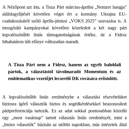
A Nézőpont azt írta, a Tisza Párt március-áprilisi „Nemzet hangja”
aláírásgyűjtését követően véget ért a kormány Ukrajna EU-
csatlakozásáról szóló április-júniusi „VOKS 2025” szavazása is. A
mozgósító kampányokat követően közeledett a két nagy párt
legvalószínűbb listás támogatottságának értéke, de a Fidesz
hibahatáron túli előnye változatlan maradt.
A Tisza Párt nem a Fidesz, hanem az egyéb baloldali
pártok, a választástól távolmaradó Momentum és az
emblematikus vezetőjét lecserélő DK rovására erősödött.
A legvalószínűbb listás eredménybe a választási részvételüket
biztosra ígérő választók biztos és segédkérdésekkel beazonosított
pártpreferenciája tartozik. Ez az adat sokkal pontosabban közelíti
egy „most vasárnap” tartott választás listás eredményét, mint a
„biztos választók” bázisán az utóbbi napokban, más intézetek által