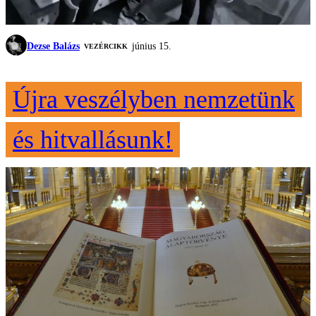
Dezse Balázs
június 15.
VEZÉRCIKK
Újra veszélyben nemzetünk
és hitvallásunk!