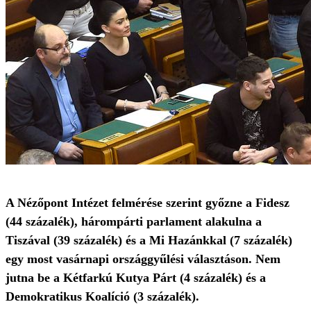
A Nézőpont Intézet felmérése szerint győzne a Fidesz
(44 százalék), hárompárti parlament alakulna a
Tiszával (39 százalék) és a Mi Hazánkkal (7 százalék)
egy most vasárnapi országgyűlési választáson. Nem
jutna be a Kétfarkú Kutya Párt (4 százalék) és a
Demokratikus Koalíció (3 százalék).