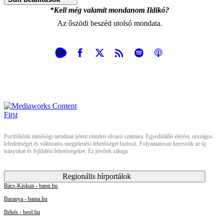
*Kell még valamit mondanom Ildikó?
Az őszödi beszéd utolsó mondata.
Portfóliónk minőségi tartalmat jelent minden olvasó számára. Egyedülálló elérést, országos
lefedettséget és változatos megjelenési lehetőséget biztosít. Folyamatosan keressük az új
irányokat és fejlődési lehetőségeket. Ez jövőnk záloga.
Regionális hírportálok
Bács-Kiskun - baon.hu
Baranya - bama.hu
Békés - beol.hu