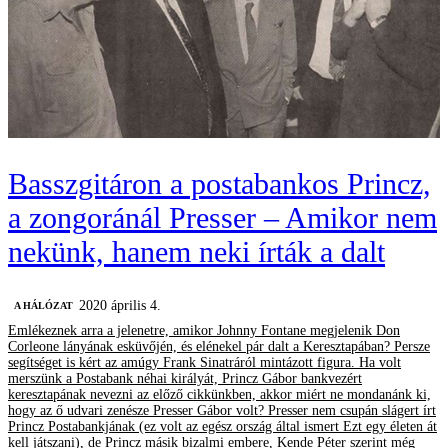
Basszgitáron a postabankos Princz,
a zongoránál Presser – Amikor nem
nekünk, hanem neki írták a dalt
2020 április 4.
A HÁLÓZAT
Emlékeznek arra a jelenetre, amikor Johnny Fontane megjelenik Don
Corleone lányának esküvőjén, és elénekel pár dalt a Keresztapában? Persze
segítséget is kért az amúgy Frank Sinatráról mintázott figura. Ha volt
merszünk a Postabank néhai királyát, Princz Gábor bankvezért
keresztapának nevezni az előző cikkünkben, akkor miért ne mondanánk ki,
hogy az ő udvari zenésze Presser Gábor volt? Presser nem csupán slágert írt
Princz Postabankjának (ez volt az egész ország által ismert Ezt egy életen át
kell játszani), de Princz másik bizalmi embere, Kende Péter szerint még