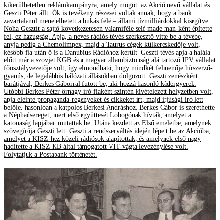
kikerülhetetlen reklámkampányra, amely mögött az Akció nevű vállalat és
Geszti Péter állt. Ők is tevékeny részesei voltak annak, hogy a bank
zavartalanul menetelhetett a bukás felé – állami tízmilliárdokkal kisegítve.
Noha Gesztit a sajtó következetesen valamiféle self made man-ként építette
fel, ez hazugság. Apja, a neves rádiós-tévés szerkesztő vitte be a tévébe,
anyja pedig a Chemolimpex, majd a Taurus cégek külkereskedője volt,
később fia után ő is a Danubius Rádióhoz került. Geszti tévés apja a halála
előtt már a szovjet KGB és a magyar állambiztonság alá tartozó IPV vállalat
főosztályvezetője volt, így elmondható, hogy mindkét felmenője hírszerző-
gyanús, de legalábbis hálózati állásokban dolgozott. Geszti zenészként
barátjával, Berkes Gáborral futott be, aki hozzá hasonló kádergyerek.
Utóbbi Berkes Péter őrnagy-író fiaként szintén kivételezett helyzetben volt,
apja eleinte propaganda-regényeket és cikkeket írt, majd ifjúsági író lett
belőle, hasonlóan a katpolos Berkesi Andráshoz. Berkes Gábor is szerethette
a Néphadsereget, mert első együttesét Lobogónak hívták, amelyet a
katonaság lapjában mutattak be. Utána kezdett az Első emeletbe, amelynek
szövegírója Geszti lett. Geszti a rendszerváltás idején lépett be az Akcióba,
amelyet a KISZ-hez közeli rádiósok alapítottak, és amelynek első nagy
haditette a KISZ KB által támogatott VIT-vágta levezénylése volt.
Folytatjuk a Postabank történetét.