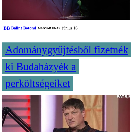
BB
Bálint Botond
június 16.
MAGYAR UGAR
Adománygyűjtésből fizetnék
ki Budaházyék a
perköltségeiket