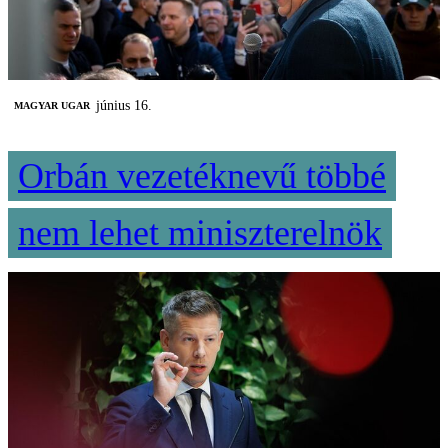
június 16.
MAGYAR UGAR
Orbán vezetéknevű többé
nem lehet miniszterelnök