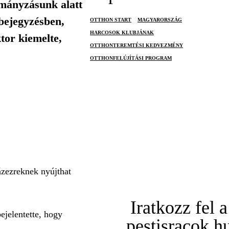
rmányzásunk alatt
bejegyzésben,
OTTHON START
MAGYARORSZÁG
HARCOSOK KLUBJÁNAK
ktor kiemelte,
OTTHONTEREMTÉSI KEDVEZMÉNY
OTTHONFELÚJÍTÁSI PROGRAM
ázezreknek nyújthat
Iratkozz fel a
ejelentette, hogy
pestisracok.h