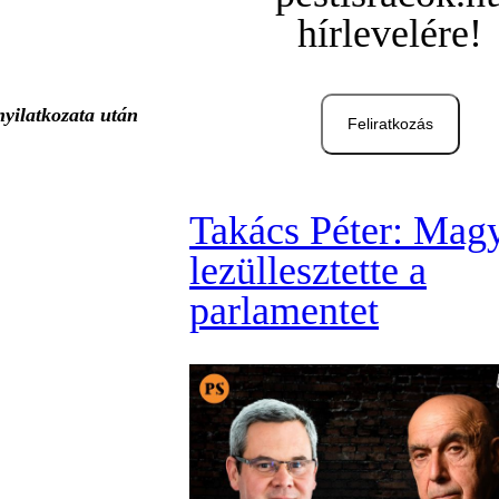
hírlevelére!
nyilatkozata után
Feliratkozás
Takács Péter: Mag
lezüllesztette a
parlamentet