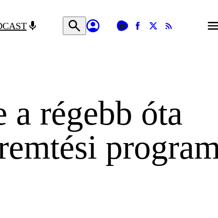
DCAST
e a régebb óta
teremtési progra