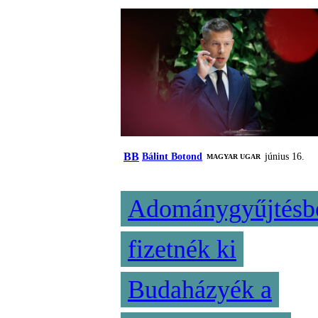
BB
Bálint Botond
június 16.
MAGYAR UGAR
Adománygyűjtésb
fizetnék ki
Budaházyék a