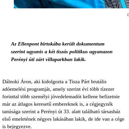
D
Az Ellenpont birtokába került dokumentum
szerint ugyanis a két tiszás politikus
ugyanazon
Perényi úti zárt villaparkban
lakik.
Dálnoki Áron, aki kidolgozta a Tisza Párt brutális
adóemelési programját, amely szerint évi több tízezer
forinttal több személyi jövedelemadót kellene befizetnie
már az átlagos keresetű embereknek is, a cégjegyzék
tanúsága szerint a Perényi út 33. alatt található társasház
első emeletének négyes lakásában lakik, de ide van a cége
is bejegyezve.