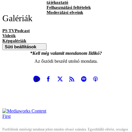
tájékoztató
Felhasználási feltételek
Moderálási elveink
Galériák
PS TVPodcast
Videók
Képgalériák
Süti beállítások
*Kell még valamit mondanom Ildikó?
Az őszödi beszéd utolsó mondata.
Portfóliónk minőségi tartalmat jelent minden olvasó számára. Egyedülálló elérést, országos