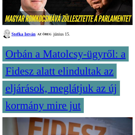
Stefka István
június 15.
AZ ÖREG
Orbán a Matolcsy-ügyről: a
Fidesz alatt elindultak az
eljárások, meglátjuk az új
kormány mire jut