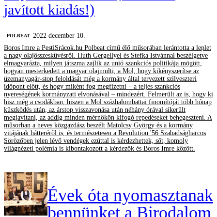
javított kiadás!)
2022 december 10.
‎POLBEAT
Boros Imre a PestiSrácok.hu Polbeat című élő műsorában lerántotta a leplet
a nagy olajösszesküvésről. Huth Gergellyel és Stefka Istvánnal beszélgetve
elmagyarázta, milyen játszma zajlik az unió szankciós politikája mögött,
hogyan mesterkedett a magyar olajmulti, a Mol, hogy kikényszerítse az
üzemanyagár-stop feloldását még a kormány által tervezett szilveszteri
időpont előtt, és hogy miként fog megfizetni – a teljes szankciós
nyereségének kormányzati elvonásával – mindezért. Felmerült az is, hogy ki
hisz még a csodákban, hiszen a Mol százhalombattai finomítóját több hónap
küszködés után, az árstop visszavonása után néhány órával sikerült
megjavítani, az addig minden mérnökön kifogó repedéseket behegeszteni. A
műsorban a neves közgazdász beszélt Matolcsy György és a kormány
vitájának hátteréről is, és természetesen a Revolution '56 Szabadságharcos
Sörözőben jelen lévő vendégek ezúttal is kérdezhettek, sőt, komoly
világnézeti polémia is kibontakozott a kérdezők és Boros Imre között.
Évek óta nyomasztanak
bennünket a Birodalom