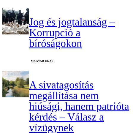
Jog és jogtalanság –
Korrupció a
bíróságokon
MAGYAR UGAR
A sivatagosítás
megállítása nem
hiúsági, hanem patrióta
kérdés – Válasz a
vízügynek