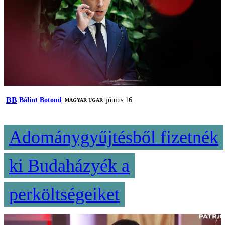
BB
Bálint Botond
június 16.
MAGYAR UGAR
Adománygyűjtésből fizetnék
ki Budaházyék a
perköltségeiket