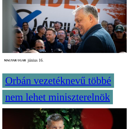
június 16.
MAGYAR UGAR
Orbán vezetéknevű többé
nem lehet miniszterelnök