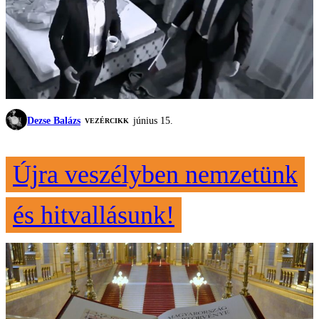
Dezse Balázs
június 15.
VEZÉRCIKK
Újra veszélyben nemzetünk
és hitvallásunk!