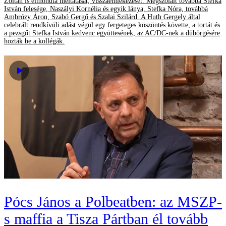
Zoltán is elmondta méltatását, visszaemlékezését. Megszólalt továbbá Stefka
István felesége, Naszályi Kornélia és egyik lánya, Stefka Nóra, továbbá
Ambrózy Áron, Szabó Gergő és Szalai Szilárd. A Huth Gergely által
celebrált rendkívüli adást végül egy fergeteges köszöntés követte, a tortát és
a pezsgőt Stefka István kedvenc együttesének, az AC/DC-nek a dübörgésére
hozták be a kollégák.
Pócs János a Polbeatben: az MSZP-
s maffia a Tisza Pártban él tovább