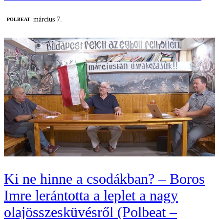
március 7.
‎POLBEAT
Ki ne hinne a csodákban? – Boros
Imre lerántotta a leplet a nagy
olajösszesküvésről (Polbeat –