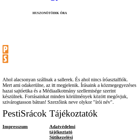
HUSZONÖTÖDIK ÓRA
Ahol alacsonyan szállnak a sallerek. És ahol nincs íróasztalfiók.
Mert ami odakerülne, az itt megjelenik. Írásaink a közmegegyezéses
hazai sajtóetika és a Médiaalkotmány szellemisége szerint
készülnek. Forrásainkat minden körülmények között megóvjuk,
szivárogtasson bátran! Szerzőink neve olykor "írói név".
PestiSrácok
Tájékoztatók
Impresszum
Adatvédelmi
tájékoztató
Sütikezelési