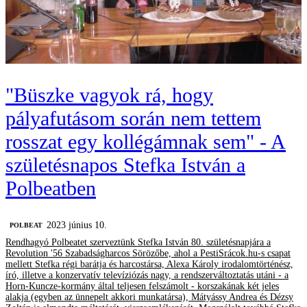
"Büszke vagyok rá, hogy
pályafutásom során nem tettem
rosszat egy kollégámnak sem" - A
születésnapos Stefka István a
Polbeatben
2023 június 10.
‎POLBEAT
Rendhagyó Polbeatet szerveztünk Stefka István 80. születésnapjára a
Revolution '56 Szabadságharcos Sörözőbe, ahol a PestiSrácok.hu-s csapat
mellett Stefka régi barátja és harcostársa, Alexa Károly irodalomtörténész,
író, illetve a konzervatív televíziózás nagy, a rendszerváltoztatás utáni - a
Horn-Kuncze-kormány által teljesen felszámolt - korszakának két jeles
alakja (egyben az ünnepelt akkori munkatársa), Mátyássy Andrea és Dézsy