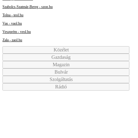
Szabolcs-Szatmár-Bereg - szon.hu
Tolna - teol.hu
Vas - vaol.hu
Veszprém - veol.hu
Zala - zaol.hu
Közélet
Gazdaság
Magazin
Bulvár
Szolgáltatás
Rádió