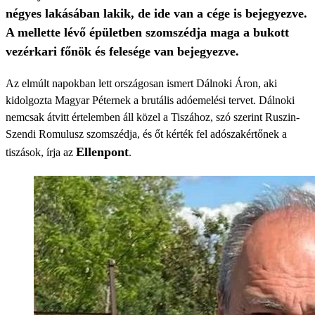
négyes lakásában lakik, de ide van a cége is bejegyezve.
A mellette lévő épületben szomszédja maga a bukott
vezérkari főnök és felesége van bejegyezve.
Az elmúlt napokban lett országosan ismert Dálnoki Áron, aki
kidolgozta Magyar Péternek a brutális adóemelési tervet. Dálnoki
nemcsak átvitt értelemben áll közel a Tiszához, szó szerint Ruszin-
Szendi Romulusz szomszédja, és őt kérték fel adószakértőnek a
Ellenpont
tiszások, írja az
.