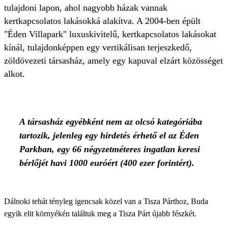
tulajdoni lapon, ahol nagyobb házak vannak
kertkapcsolatos lakásokká alakítva. A 2004-ben épült
"Éden Villapark" luxuskivitelű, kertkapcsolatos lakásokat
kínál, tulajdonképpen egy vertikálisan terjeszkedő,
zöldövezeti társasház, amely egy kapuval elzárt közösséget
alkot.
A társasház egyébként nem az olcsó kategóriába
tartozik, jelenleg egy hirdetés érhető el az Éden
Parkban, egy 66 négyzetméteres ingatlan keresi
bérlőjét havi 1000 euróért (400 ezer forintért).
Dálnoki tehát tényleg igencsak közel van a Tisza Párthoz, Buda
egyik elit környékén találtuk meg a Tisza Párt újabb fészkét.