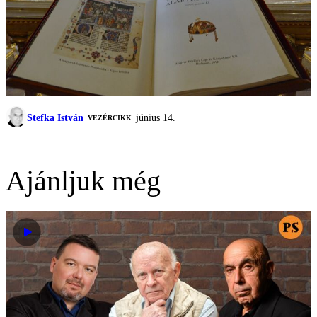
Stefka István
június 14.
VEZÉRCIKK
Ajánljuk még