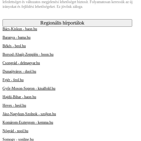
lefedettséget és változatos megjelenési lehetőséget biztosít. Folyamatosan keressük az új
irányokat és fejlődési lehetőségeket. Ez jövőnk záloga.
Regionális hírportálok
Bács-Kiskun - baon.hu
Baranya - bama.hu
Békés - beol.hu
Borsod-Abaúj-Zemplén - boon.hu
Csongrád - delmagyar.hu
Dunaújváros - duol.hu
Fejér - feol.hu
Győr-Moson-Sopron - kisalfold.hu
Hajdú-Bihar - haon.hu
Heves - heol.hu
Jász-Nagykun-Szolnok - szoljon.hu
Komárom-Esztergom - kemma.hu
Nógrád - nool.hu
Somogy - sonline.hu