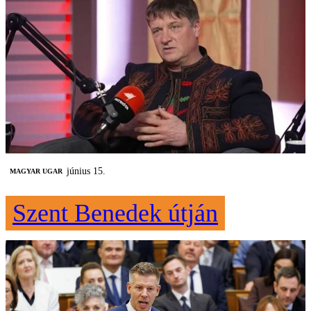
június 15.
MAGYAR UGAR
Szent Benedek útján