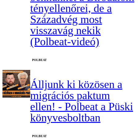
tényellenőrei, de a
Századvég most
visszavág nekik
(Polbeat-videó)
‎POLBEAT
Álljunk ki közösen a
migrációs paktum
ellen! - Polbeat a Püski
könyvesboltban
‎POLBEAT