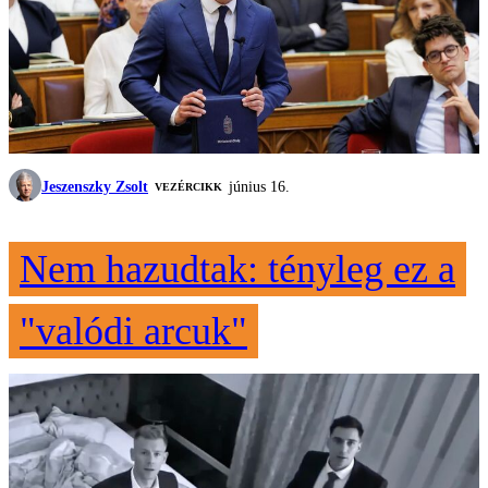
Jeszenszky Zsolt
június 16.
VEZÉRCIKK
Nem hazudtak: tényleg ez a
"valódi arcuk"