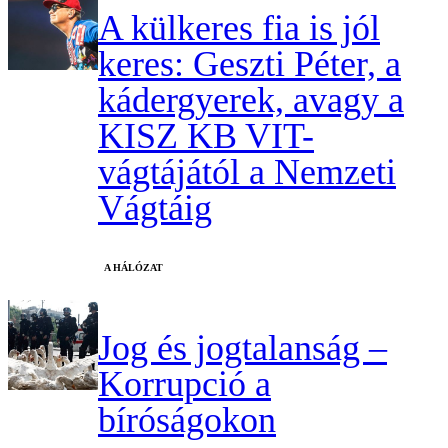
A külkeres fia is jól
keres: Geszti Péter, a
kádergyerek, avagy a
KISZ KB VIT-
vágtájától a Nemzeti
Vágtáig
A HÁLÓZAT
Jog és jogtalanság –
Korrupció a
bíróságokon