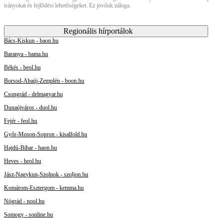
irányokat és fejlődési lehetőségeket. Ez jövőnk záloga.
Regionális hírportálok
Bács-Kiskun - baon.hu
Baranya - bama.hu
Békés - beol.hu
Borsod-Abaúj-Zemplén - boon.hu
Csongrád - delmagyar.hu
Dunaújváros - duol.hu
Fejér - feol.hu
Győr-Moson-Sopron - kisalfold.hu
Hajdú-Bihar - haon.hu
Heves - heol.hu
Jász-Nagykun-Szolnok - szoljon.hu
Komárom-Esztergom - kemma.hu
Nógrád - nool.hu
Somogy - sonline.hu