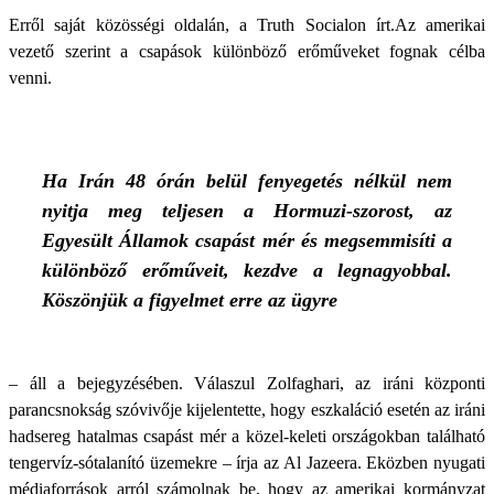
Erről saját közösségi oldalán, a Truth Socialon írt.Az amerikai
vezető szerint a csapások különböző erőműveket fognak célba
venni.
Ha Irán 48 órán belül fenyegetés nélkül nem
nyitja meg teljesen a Hormuzi-szorost, az
Egyesült Államok csapást mér és megsemmisíti a
különböző erőműveit, kezdve a legnagyobbal.
Köszönjük a figyelmet erre az ügyre
– áll a bejegyzésében. Válaszul Zolfaghari, az iráni központi
parancsnokság szóvivője kijelentette, hogy eszkaláció esetén az iráni
hadsereg hatalmas csapást mér a közel-keleti országokban található
tengervíz-sótalanító üzemekre – írja az Al Jazeera. Eközben nyugati
médiaforrások arról számolnak be, hogy az amerikai kormányzat