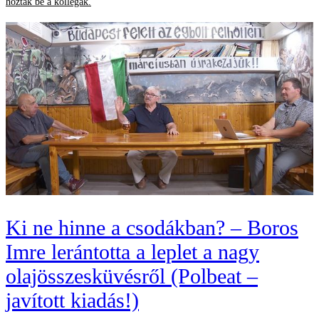
hozták be a kollégák.
Ki ne hinne a csodákban? – Boros
Imre lerántotta a leplet a nagy
olajösszesküvésről (Polbeat –
javított kiadás!)