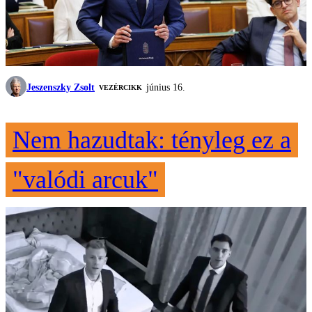
Jeszenszky Zsolt
június 16.
VEZÉRCIKK
Nem hazudtak: tényleg ez a
"valódi arcuk"