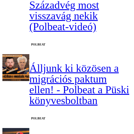
Századvég most
visszavág nekik
(Polbeat-videó)
‎POLBEAT
Álljunk ki közösen a
migrációs paktum
ellen! - Polbeat a Püski
könyvesboltban
‎POLBEAT