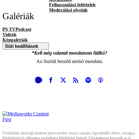
Felhasználási feltételek
Moderálási elveink
Galériák
PS TVPodcast
Videók
Képgalériák
Süti beállítások
*Kell még valamit mondanom Ildikó?
Az őszödi beszéd utolsó mondata.
Portfóliónk minőségi tartalmat jelent minden olvasó számára. Egyedülálló elérést, országos
lefedettséget és változatos megjelenési lehetőséget biztosít. Folyamatosan keressük az új