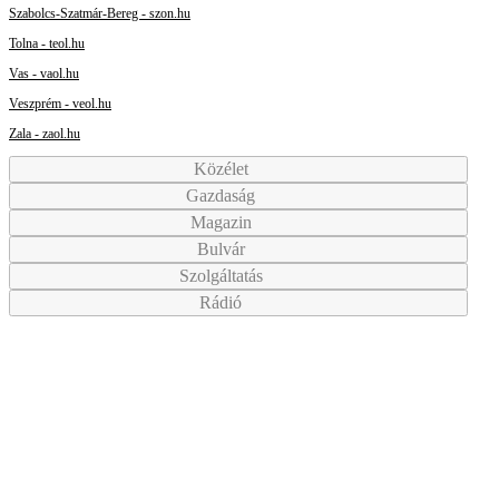
Szabolcs-Szatmár-Bereg - szon.hu
Tolna - teol.hu
Vas - vaol.hu
Veszprém - veol.hu
Zala - zaol.hu
Közélet
Gazdaság
Magazin
Bulvár
Szolgáltatás
Rádió