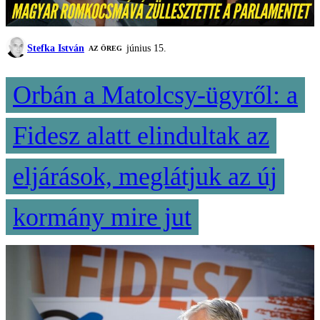
Stefka István
június 15.
AZ ÖREG
Orbán a Matolcsy-ügyről: a
Fidesz alatt elindultak az
eljárások, meglátjuk az új
kormány mire jut