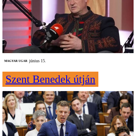
június 15.
MAGYAR UGAR
Szent Benedek útján