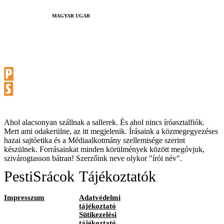
MAGYAR UGAR
Ahol alacsonyan szállnak a sallerek. És ahol nincs íróasztalfiók.
Mert ami odakerülne, az itt megjelenik. Írásaink a közmegegyezéses
hazai sajtóetika és a Médiaalkotmány szellemisége szerint
készülnek. Forrásainkat minden körülmények között megóvjuk,
szivárogtasson bátran! Szerzőink neve olykor "írói név".
PestiSrácok
Tájékoztatók
Impresszum
Adatvédelmi
tájékoztató
Sütikezelési
tájékoztató