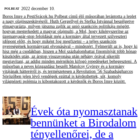
2022 december 10.
‎POLBEAT
Boros Imre a PestiSrácok.hu Polbeat című élő műsorában lerántotta a leplet
a nagy olajösszesküvésről. Huth Gergellyel és Stefka Istvánnal beszélgetve
elmagyarázta, milyen játszma zajlik az unió szankciós politikája mögött,
hogyan mesterkedett a magyar olajmulti, a Mol, hogy kikényszerítse az
üzemanyagár-stop feloldását még a kormány által tervezett szilveszteri
időpont előtt, és hogy miként fog megfizetni – a teljes szankciós
nyereségének kormányzati elvonásával – mindezért. Felmerült az is, hogy ki
hisz még a csodákban, hiszen a Mol százhalombattai finomítóját több hónap
küszködés után, az árstop visszavonása után néhány órával sikerült
megjavítani, az addig minden mérnökön kifogó repedéseket behegeszteni. A
műsorban a neves közgazdász beszélt Matolcsy György és a kormány
vitájának hátteréről is, és természetesen a Revolution '56 Szabadságharcos
Sörözőben jelen lévő vendégek ezúttal is kérdezhettek, sőt, komoly
világnézeti polémia is kibontakozott a kérdezők és Boros Imre között.
Évek óta nyomasztanak
bennünket a Birodalom
tényellenőrei, de a