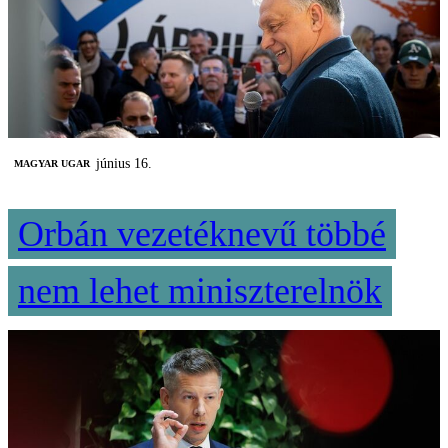
június 16.
MAGYAR UGAR
Orbán vezetéknevű többé
nem lehet miniszterelnök