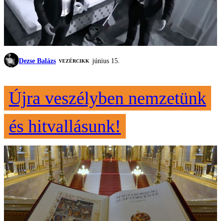
Dezse Balázs
június 15.
VEZÉRCIKK
Újra veszélyben nemzetünk
és hitvallásunk!