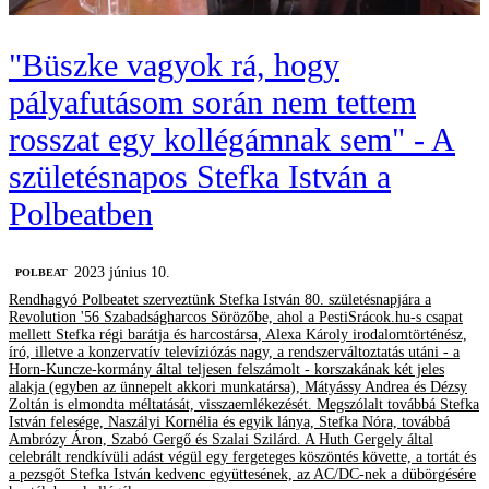
"Büszke vagyok rá, hogy
pályafutásom során nem tettem
rosszat egy kollégámnak sem" - A
születésnapos Stefka István a
Polbeatben
2023 június 10.
‎POLBEAT
Rendhagyó Polbeatet szerveztünk Stefka István 80. születésnapjára a
Revolution '56 Szabadságharcos Sörözőbe, ahol a PestiSrácok.hu-s csapat
mellett Stefka régi barátja és harcostársa, Alexa Károly irodalomtörténész,
író, illetve a konzervatív televíziózás nagy, a rendszerváltoztatás utáni - a
Horn-Kuncze-kormány által teljesen felszámolt - korszakának két jeles
alakja (egyben az ünnepelt akkori munkatársa), Mátyássy Andrea és Dézsy
Zoltán is elmondta méltatását, visszaemlékezését. Megszólalt továbbá Stefka
István felesége, Naszályi Kornélia és egyik lánya, Stefka Nóra, továbbá
Ambrózy Áron, Szabó Gergő és Szalai Szilárd. A Huth Gergely által
celebrált rendkívüli adást végül egy fergeteges köszöntés követte, a tortát és
a pezsgőt Stefka István kedvenc együttesének, az AC/DC-nek a dübörgésére