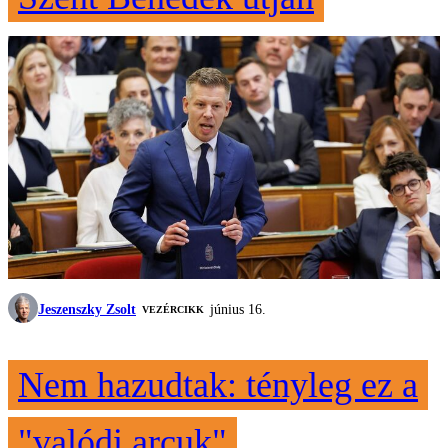
Jeszenszky Zsolt
június 16.
VEZÉRCIKK
Nem hazudtak: tényleg ez a
"valódi arcuk"