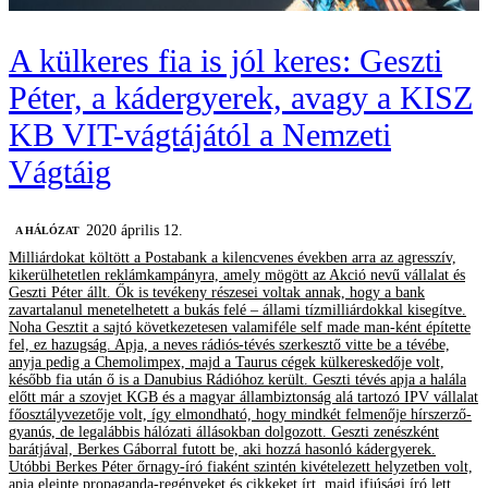
A külkeres fia is jól keres: Geszti
Péter, a kádergyerek, avagy a KISZ
KB VIT-vágtájától a Nemzeti
Vágtáig
2020 április 12.
A HÁLÓZAT
Milliárdokat költött a Postabank a kilencvenes években arra az agresszív,
kikerülhetetlen reklámkampányra, amely mögött az Akció nevű vállalat és
Geszti Péter állt. Ők is tevékeny részesei voltak annak, hogy a bank
zavartalanul menetelhetett a bukás felé – állami tízmilliárdokkal kisegítve.
Noha Gesztit a sajtó következetesen valamiféle self made man-ként építette
fel, ez hazugság. Apja, a neves rádiós-tévés szerkesztő vitte be a tévébe,
anyja pedig a Chemolimpex, majd a Taurus cégek külkereskedője volt,
később fia után ő is a Danubius Rádióhoz került. Geszti tévés apja a halála
előtt már a szovjet KGB és a magyar állambiztonság alá tartozó IPV vállalat
főosztályvezetője volt, így elmondható, hogy mindkét felmenője hírszerző-
gyanús, de legalábbis hálózati állásokban dolgozott. Geszti zenészként
barátjával, Berkes Gáborral futott be, aki hozzá hasonló kádergyerek.
Utóbbi Berkes Péter őrnagy-író fiaként szintén kivételezett helyzetben volt,
apja eleinte propaganda-regényeket és cikkeket írt, majd ifjúsági író lett