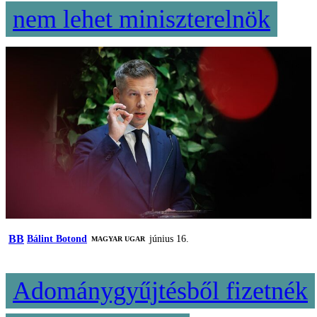
nem lehet miniszterelnök
BB
Bálint Botond
június 16.
MAGYAR UGAR
Adománygyűjtésből fizetnék