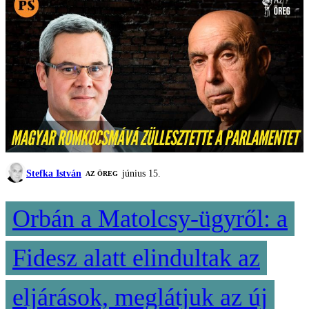
Stefka István
június 15.
AZ ÖREG
Orbán a Matolcsy-ügyről: a
Fidesz alatt elindultak az
eljárások, meglátjuk az új