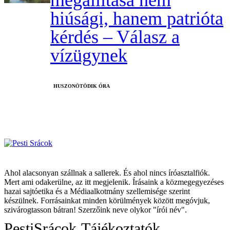
hiúsági, hanem patrióta
kérdés – Válasz a
vízügynek
HUSZONÖTÖDIK ÓRA
Ahol alacsonyan szállnak a sallerek. És ahol nincs íróasztalfiók.
Mert ami odakerülne, az itt megjelenik. Írásaink a közmegegyezéses
hazai sajtóetika és a Médiaalkotmány szellemisége szerint
készülnek. Forrásainkat minden körülmények között megóvjuk,
szivárogtasson bátran! Szerzőink neve olykor "írói név".
PestiSrácok
Tájékoztatók