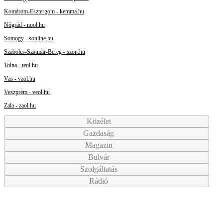
Komárom-Esztergom - kemma.hu
Nógrád - nool.hu
Somogy - sonline.hu
Szabolcs-Szatmár-Bereg - szon.hu
Tolna - teol.hu
Vas - vaol.hu
Veszprém - veol.hu
Zala - zaol.hu
Közélet
Gazdaság
Magazin
Bulvár
Szolgáltatás
Rádió