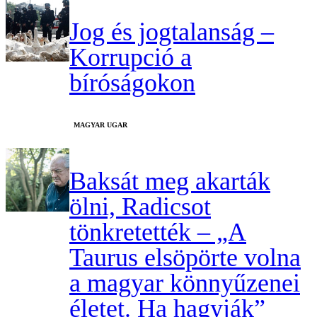
Jog és jogtalanság –
Korrupció a
bíróságokon
MAGYAR UGAR
Baksát meg akarták
ölni, Radicsot
tönkretették – „A
Taurus elsöpörte volna
a magyar könnyűzenei
életet. Ha hagyják”