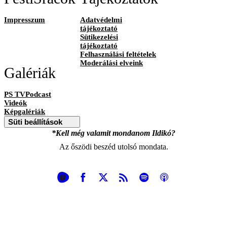
Impresszum
Adatvédelmi
tájékoztató
Sütikezelési
tájékoztató
Felhasználási feltételek
Moderálási elveink
Galériák
PS TVPodcast
Videók
Képgalériák
Süti beállítások
*Kell még valamit mondanom Ildikó?
Az őszödi beszéd utolsó mondata.