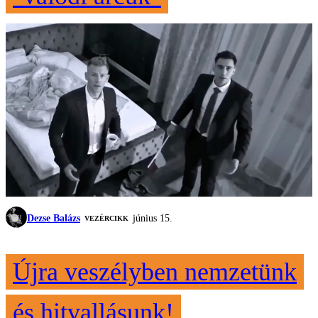
Dezse Balázs
június 15.
VEZÉRCIKK
Újra veszélyben nemzetünk
és hitvallásunk!