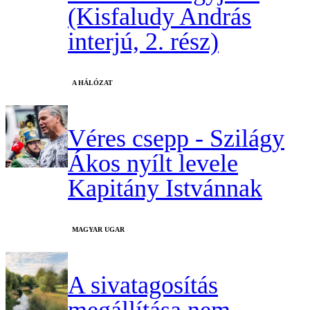
(Kisfaludy András
interjú, 2. rész)
A HÁLÓZAT
Véres csepp - Szilágy
Ákos nyílt levele
Kapitány Istvánnak
MAGYAR UGAR
A sivatagosítás
megállítása nem