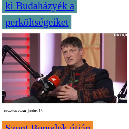
ki Budaházyék a
perköltségeiket
június 15.
MAGYAR UGAR
Szent Benedek útján