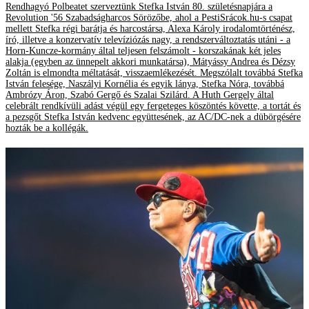
Rendhagyó Polbeatet szerveztünk Stefka István 80. születésnapjára a
Revolution '56 Szabadságharcos Sörözőbe, ahol a PestiSrácok.hu-s csapat
mellett Stefka régi barátja és harcostársa, Alexa Károly irodalomtörténész,
író, illetve a konzervatív televíziózás nagy, a rendszerváltoztatás utáni - a
Horn-Kuncze-kormány által teljesen felszámolt - korszakának két jeles
alakja (egyben az ünnepelt akkori munkatársa), Mátyássy Andrea és Dézsy
Zoltán is elmondta méltatását, visszaemlékezését. Megszólalt továbbá Stefka
István felesége, Naszályi Kornélia és egyik lánya, Stefka Nóra, továbbá
Ambrózy Áron, Szabó Gergő és Szalai Szilárd. A Huth Gergely által
celebrált rendkívüli adást végül egy fergeteges köszöntés követte, a tortát és
a pezsgőt Stefka István kedvenc együttesének, az AC/DC-nek a dübörgésére
hozták be a kollégák.