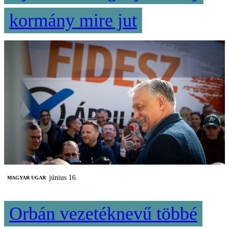
kormány mire jut
június 16.
MAGYAR UGAR
Orbán vezetéknevű többé