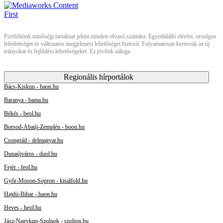
Portfóliónk minőségi tartalmat jelent minden olvasó számára. Egyedülálló elérést, országos
lefedettséget és változatos megjelenési lehetőséget biztosít. Folyamatosan keressük az új
irányokat és fejlődési lehetőségeket. Ez jövőnk záloga.
Regionális hírportálok
Bács-Kiskun - baon.hu
Baranya - bama.hu
Békés - beol.hu
Borsod-Abaúj-Zemplén - boon.hu
Csongrád - delmagyar.hu
Dunaújváros - duol.hu
Fejér - feol.hu
Győr-Moson-Sopron - kisalfold.hu
Hajdú-Bihar - haon.hu
Heves - heol.hu
Jász-Nagykun-Szolnok - szoljon.hu