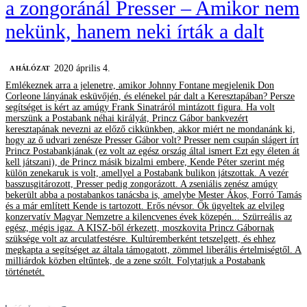
a zongoránál Presser – Amikor nem
nekünk, hanem neki írták a dalt
2020 április 4.
A HÁLÓZAT
Emlékeznek arra a jelenetre, amikor Johnny Fontane megjelenik Don
Corleone lányának esküvőjén, és elénekel pár dalt a Keresztapában? Persze
segítséget is kért az amúgy Frank Sinatráról mintázott figura. Ha volt
merszünk a Postabank néhai királyát, Princz Gábor bankvezért
keresztapának nevezni az előző cikkünkben, akkor miért ne mondanánk ki,
hogy az ő udvari zenésze Presser Gábor volt? Presser nem csupán slágert írt
Princz Postabankjának (ez volt az egész ország által ismert Ezt egy életen át
kell játszani), de Princz másik bizalmi embere, Kende Péter szerint még
külön zenekaruk is volt, amellyel a Postabank bulikon játszottak. A vezér
basszusgitározott, Presser pedig zongorázott. A zseniális zenész amúgy
bekerült abba a postabankos tanácsba is, amelybe Mester Ákos, Forró Tamás
és a már említett Kende is tartozott. Erős névsor. Ők ügyeltek az elvileg
konzervatív Magyar Nemzetre a kilencvenes évek közepén... Szürreális az
egész, mégis igaz. A KISZ-ből érkezett, moszkovita Princz Gábornak
szüksége volt az arculatfestésre. Kultúremberként tetszelgett, és ehhez
megkapta a segítséget az általa támogatott, zömmel liberális értelmiségtől. A
milliárdok közben eltűntek, de a zene szólt. Folytatjuk a Postabank
történetét.