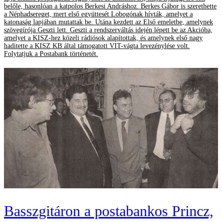
belőle, hasonlóan a katpolos Berkesi Andráshoz. Berkes Gábor is szerethette
a Néphadsereget, mert első együttesét Lobogónak hívták, amelyet a
katonaság lapjában mutattak be. Utána kezdett az Első emeletbe, amelynek
szövegírója Geszti lett. Geszti a rendszerváltás idején lépett be az Akcióba,
amelyet a KISZ-hez közeli rádiósok alapítottak, és amelynek első nagy
haditette a KISZ KB által támogatott VIT-vágta levezénylése volt.
Folytatjuk a Postabank történetét.
Basszgitáron a postabankos Princz,