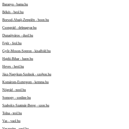
Baranya - bama.hu
Békés - beol.hu
Borsod-Abaúj-Zemplén - boon.hu
Csongrád - delmagyar.hu
Dunaújváros - duol.hu
Fejér - feol.hu
Győr-Moson-Sopron - kisalfold.hu
Hajdú-Bihar - haon.hu
Heves - heol.hu
Jász-Nagykun-Szolnok - szoljon.hu
Komárom-Esztergom - kemma.hu
Nógrád - nool.hu
Somogy - sonline.hu
Szabolcs-Szatmár-Bereg - szon.hu
Tolna - teol.hu
Vas - vaol.hu
Veszprém - veol.hu