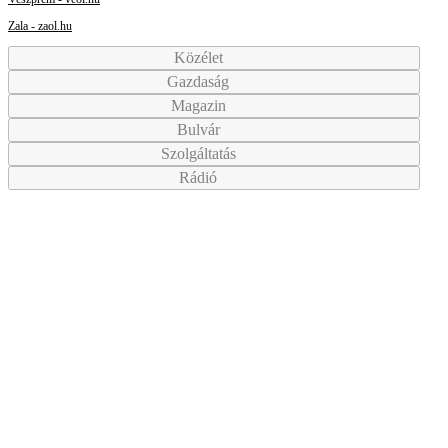
Zala - zaol.hu
Közélet
Gazdaság
Magazin
Bulvár
Szolgáltatás
Rádió