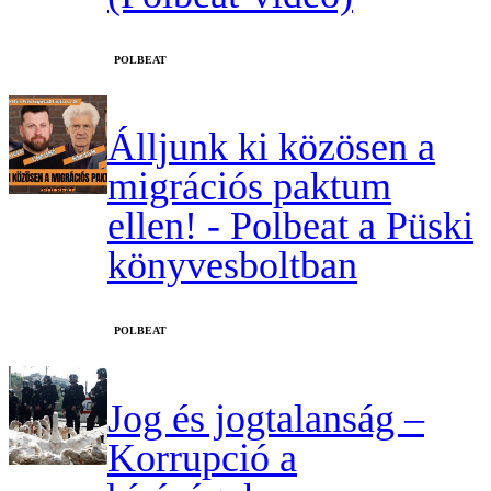
‎POLBEAT
Álljunk ki közösen a
migrációs paktum
ellen! - Polbeat a Püski
könyvesboltban
‎POLBEAT
Jog és jogtalanság –
Korrupció a