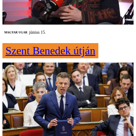
június 15.
MAGYAR UGAR
Szent Benedek útján