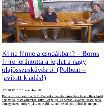
Ki ne hinne a csodákban? – Boros
Imre lerántotta a leplet a nagy
olajösszesküvésről (Polbeat –
javított kiadás!)
2022 december 10.
‎POLBEAT
Boros Imre a PestiSrácok.hu Polbeat című élő műsorában lerántotta a leplet
a nagy olajösszesküvésről. Huth Gergellyel és Stefka Istvánnal beszélgetve
elmagyarázta, milyen játszma zajlik az unió szankciós politikája mögött,