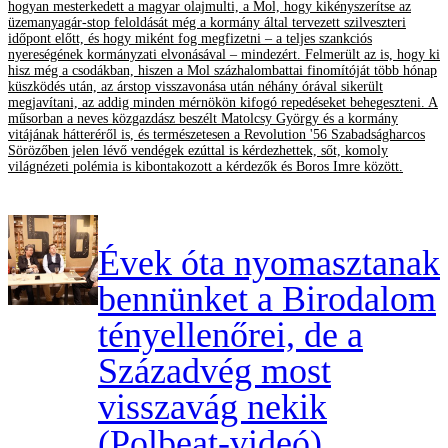
hogyan mesterkedett a magyar olajmulti, a Mol, hogy kikényszerítse az
üzemanyagár-stop feloldását még a kormány által tervezett szilveszteri
időpont előtt, és hogy miként fog megfizetni – a teljes szankciós
nyereségének kormányzati elvonásával – mindezért. Felmerült az is, hogy ki
hisz még a csodákban, hiszen a Mol százhalombattai finomítóját több hónap
küszködés után, az árstop visszavonása után néhány órával sikerült
megjavítani, az addig minden mérnökön kifogó repedéseket behegeszteni. A
műsorban a neves közgazdász beszélt Matolcsy György és a kormány
vitájának hátteréről is, és természetesen a Revolution '56 Szabadságharcos
Sörözőben jelen lévő vendégek ezúttal is kérdezhettek, sőt, komoly
világnézeti polémia is kibontakozott a kérdezők és Boros Imre között.
Évek óta nyomasztanak
bennünket a Birodalom
tényellenőrei, de a
Századvég most
visszavág nekik
(Polbeat-videó)