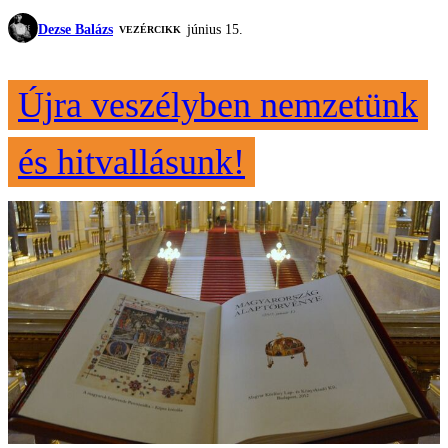
Dezse Balázs
június 15.
VEZÉRCIKK
Újra veszélyben nemzetünk
és hitvallásunk!