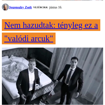
Jeszenszky Zsolt
június 16.
VEZÉRCIKK
Nem hazudtak: tényleg ez a
"valódi arcuk"