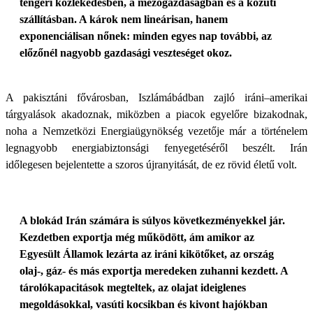
tengeri közlekedésben, a mezőgazdaságban és a közúti
szállításban. A károk nem lineárisan, hanem
exponenciálisan nőnek: minden egyes nap további, az
előzőnél nagyobb gazdasági veszteséget okoz.
A pakisztáni fővárosban, Iszlámábádban zajló iráni–amerikai
tárgyalások akadoznak, miközben a piacok egyelőre bizakodnak,
noha a Nemzetközi Energiaügynökség vezetője már a történelem
legnagyobb energiabiztonsági fenyegetéséről beszélt. Irán
időlegesen bejelentette a szoros újranyitását, de ez rövid életű volt.
A blokád Irán számára is súlyos következményekkel jár.
Kezdetben exportja még működött, ám amikor az
Egyesült Államok lezárta az iráni kikötőket, az ország
olaj-, gáz- és más exportja meredeken zuhanni kezdett. A
tárolókapacitások megteltek, az olajat ideiglenes
megoldásokkal, vasúti kocsikban és kivont hajókban