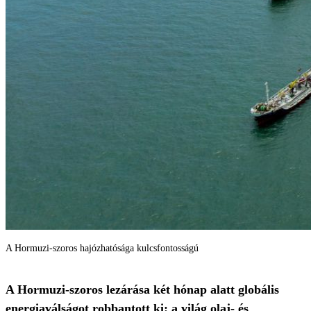
A Hormuzi-szoros hajózhatósága kulcsfontosságú
A Hormuzi-szoros lezárása két hónap alatt globális
energiaválságot robbantott ki: a világ olaj- és