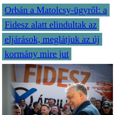
Orbán a Matolcsy-ügyről: a
Fidesz alatt elindultak az
eljárások, meglátjuk az új
kormány mire jut