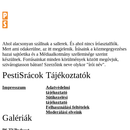
Ahol alacsonyan szállnak a sallerek. És ahol nincs íróasztalfiók.
Mert ami odakerülne, az itt megjelenik. Írásaink a közmegegyezéses
hazai sajtóetika és a Médiaalkotmány szellemisége szerint
készülnek. Forrásainkat minden körülmények között megóvjuk,
szivárogtasson bátran! Szerzőink neve olykor "írói név".
PestiSrácok
Tájékoztatók
Impresszum
Adatvédelmi
tájékoztató
Sütikezelési
tájékoztató
Felhasználási feltételek
Moderálási elveink
Galériák
PS TVPodcast