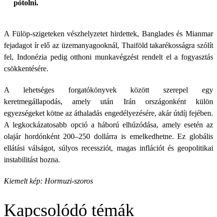
pótolni.
A Fülöp-szigeteken vészhelyzetet hirdettek, Banglades és Mianmar
fejadagot ír elő az üzemanyagooknál, Thaiföld takarékosságra szólít
fel, Indonézia pedig otthoni munkavégzést rendelt el a fogyasztás
csökkentésére.
A lehetséges forgatókönyvek között szerepel egy
keretmegállapodás, amely után Irán országonként külön
egyezségeket kötne az áthaladás engedélyezésére, akár útdíj fejében.
A legkockázatosabb opció a háború elhúzódása, amely esetén az
olajár hordónként 200–250 dollárra is emelkedhetne. Ez globális
ellátási válságot, súlyos recessziót, magas inflációt és geopolitikai
instabilitást hozna.
Kiemelt kép: Hormuzi-szoros
Kapcsolódó témák