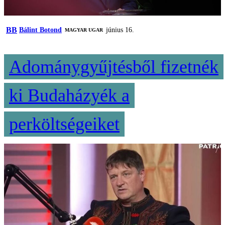
BB
Bálint Botond
június 16.
MAGYAR UGAR
Adománygyűjtésből fizetnék
ki Budaházyék a
perköltségeiket