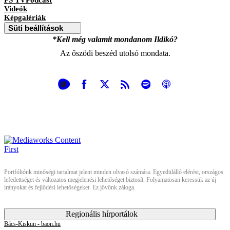
Videók
Képgalériák
Süti beállítások
*Kell még valamit mondanom Ildikó?
Az őszödi beszéd utolsó mondata.
Portfóliónk minőségi tartalmat jelent minden olvasó számára. Egyedülálló elérést, országos
lefedettséget és változatos megjelenési lehetőséget biztosít. Folyamatosan keressük az új
irányokat és fejlődési lehetőségeket. Ez jövőnk záloga.
Regionális hírportálok
Bács-Kiskun - baon.hu