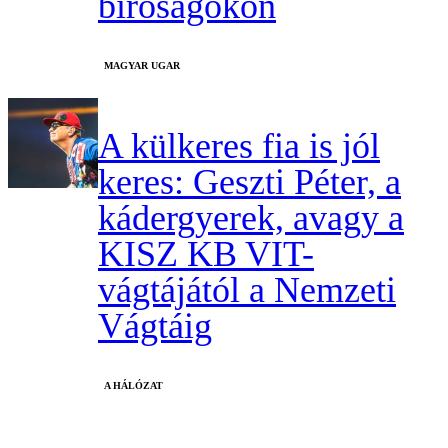
bíróságokon
MAGYAR UGAR
A külkeres fia is jól
keres: Geszti Péter, a
kádergyerek, avagy a
KISZ KB VIT-
vágtájától a Nemzeti
Vágtáig
A HÁLÓZAT