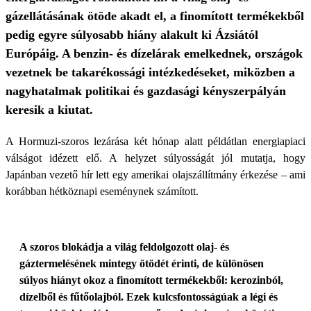
gázellátásának ötöde akadt el, a finomított termékekből
pedig egyre súlyosabb hiány alakult ki Ázsiától
Európáig. A benzin- és dízelárak emelkednek, országok
vezetnek be takarékossági intézkedéseket, miközben a
nagyhatalmak politikai és gazdasági kényszerpályán
keresik a kiutat.
A Hormuzi-szoros lezárása két hónap alatt példátlan energiapiaci
válságot idézett elő. A helyzet súlyosságát jól mutatja, hogy
Japánban vezető hír lett egy amerikai olajszállítmány érkezése – ami
korábban hétköznapi eseménynek számított.
A szoros blokádja a világ feldolgozott olaj- és
gáztermelésének mintegy ötödét érinti, de különösen
súlyos hiányt okoz a finomított termékekből: kerozinból,
dízelből és fűtőolajból. Ezek kulcsfontosságúak a légi és