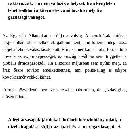
raktározzák. Ha nem változik a helyzet, Irán kénytelen
lehet leállítani a kitermelést, ami tovább mélyíti a
gazdasági válságot.
Az Egyesült Államokat is sújtja a válság. A benzinárak tartósan
négy dollár fölé emelkedtek gallononként, ami történelmileg rossz
előjel a félidős választások előtt. Bár az amerikai palaolaj-forradalom
növelte az exportképességet, az ország továbbra sem független a
globális ármozgásoktól. Ha a szoros májusban sem nyílik meg, az
árak őszre tovább emelkedhetnek, ami politikailag is súlyos
következményekkel járhat.
Európa közvetlenül nem vesz részt a háborúban, de gazdaságilag
erősen érintett.
A légitársaságok járatokat törölnek kerozinhiány miatt, a
dízel drágulása sújtja az ipart és a mezőgazdaságot. A