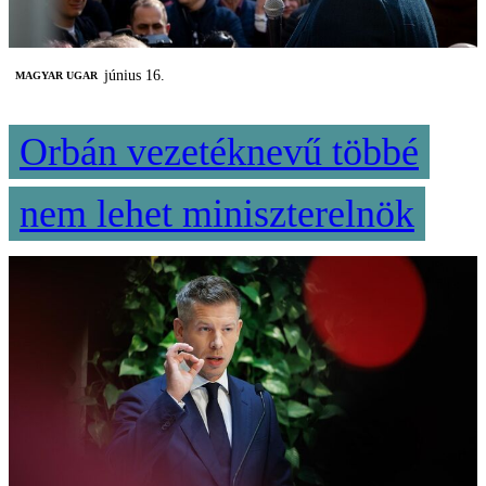
június 16.
MAGYAR UGAR
Orbán vezetéknevű többé
nem lehet miniszterelnök