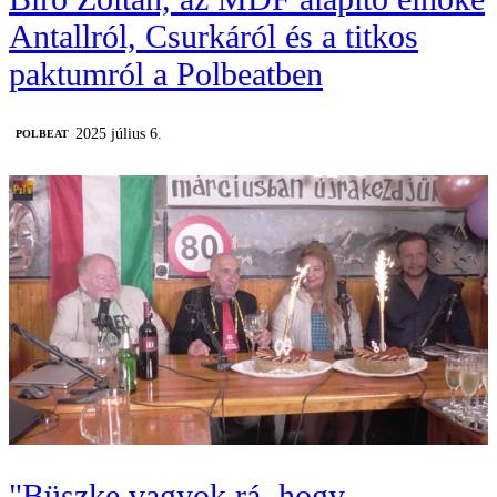
Antallról, Csurkáról és a titkos
paktumról a Polbeatben
2025 július 6.
‎POLBEAT
"Büszke vagyok rá, hogy