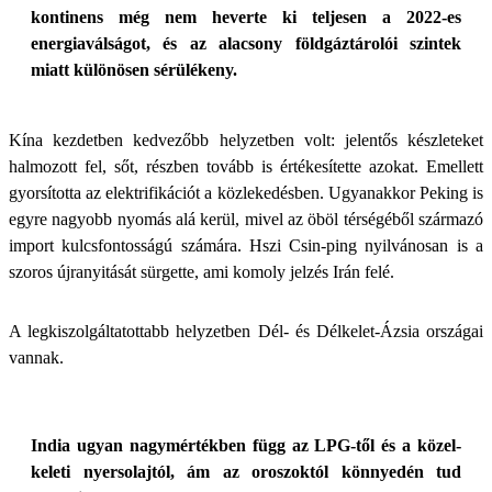
kontinens még nem heverte ki teljesen a 2022-es
energiaválságot, és az alacsony földgáztárolói szintek
miatt különösen sérülékeny.
Kína kezdetben kedvezőbb helyzetben volt: jelentős készleteket
halmozott fel, sőt, részben tovább is értékesítette azokat. Emellett
gyorsította az elektrifikációt a közlekedésben. Ugyanakkor Peking is
egyre nagyobb nyomás alá kerül, mivel az öböl térségéből származó
import kulcsfontosságú számára. Hszi Csin-ping nyilvánosan is a
szoros újranyitását sürgette, ami komoly jelzés Irán felé.
A legkiszolgáltatottabb helyzetben Dél- és Délkelet-Ázsia országai
vannak.
India ugyan nagymértékben függ az LPG-től és a közel-
keleti nyersolajtól, ám az oroszoktól könnyedén tud