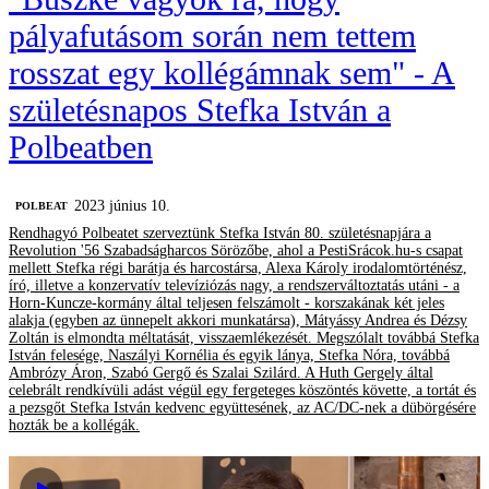
pályafutásom során nem tettem
rosszat egy kollégámnak sem" - A
születésnapos Stefka István a
Polbeatben
2023 június 10.
‎POLBEAT
Rendhagyó Polbeatet szerveztünk Stefka István 80. születésnapjára a
Revolution '56 Szabadságharcos Sörözőbe, ahol a PestiSrácok.hu-s csapat
mellett Stefka régi barátja és harcostársa, Alexa Károly irodalomtörténész,
író, illetve a konzervatív televíziózás nagy, a rendszerváltoztatás utáni - a
Horn-Kuncze-kormány által teljesen felszámolt - korszakának két jeles
alakja (egyben az ünnepelt akkori munkatársa), Mátyássy Andrea és Dézsy
Zoltán is elmondta méltatását, visszaemlékezését. Megszólalt továbbá Stefka
István felesége, Naszályi Kornélia és egyik lánya, Stefka Nóra, továbbá
Ambrózy Áron, Szabó Gergő és Szalai Szilárd. A Huth Gergely által
celebrált rendkívüli adást végül egy fergeteges köszöntés követte, a tortát és
a pezsgőt Stefka István kedvenc együttesének, az AC/DC-nek a dübörgésére
hozták be a kollégák.