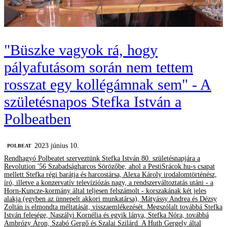
"Büszke vagyok rá, hogy
pályafutásom során nem tettem
rosszat egy kollégámnak sem" - A
születésnapos Stefka István a
Polbeatben
2023 június 10.
‎POLBEAT
Rendhagyó Polbeatet szerveztünk Stefka István 80. születésnapjára a
Revolution '56 Szabadságharcos Sörözőbe, ahol a PestiSrácok.hu-s csapat
mellett Stefka régi barátja és harcostársa, Alexa Károly irodalomtörténész,
író, illetve a konzervatív televíziózás nagy, a rendszerváltoztatás utáni - a
Horn-Kuncze-kormány által teljesen felszámolt - korszakának két jeles
alakja (egyben az ünnepelt akkori munkatársa), Mátyássy Andrea és Dézsy
Zoltán is elmondta méltatását, visszaemlékezését. Megszólalt továbbá Stefka
István felesége, Naszályi Kornélia és egyik lánya, Stefka Nóra, továbbá
Ambrózy Áron, Szabó Gergő és Szalai Szilárd. A Huth Gergely által