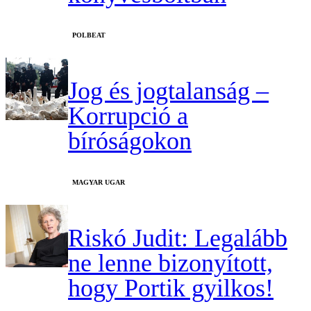
‎POLBEAT
Jog és jogtalanság –
Korrupció a
bíróságokon
MAGYAR UGAR
Riskó Judit: Legalább
ne lenne bizonyított,
hogy Portik gyilkos!