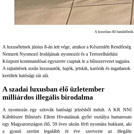
A luxusban élő bandafőnök
A luxuséletnek június 8-án lett vége, amikor a Készenléti Rendőrség
Nemzeti Nyomozó Irodájának nyomozói és a Terrorelhárítási
Központ kommandósai egyszerre csaptak le a bűnszervezet tagjaira.
A rajtaütések során luxusautók, hajók, jetskik, karórák és ingatlanok
kerültek hatósági zár alá.
A szadai luxusban élő üzletember
milliárdos illegális birodalma
A nyomozás egy szlovák hatósági jelzésből indult. A KR NNI
Kábítószer Bűnözés Elleni Hivatalának győri osztálya hamarosan
egy Magyarországon élő, 59 éves ukrán férfi nyomára bukkant, aki
a gyanú szerint legalább öt éve szervezte az illegális