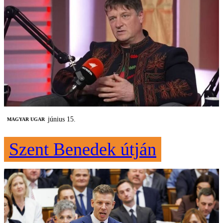
június 15.
MAGYAR UGAR
Szent Benedek útján