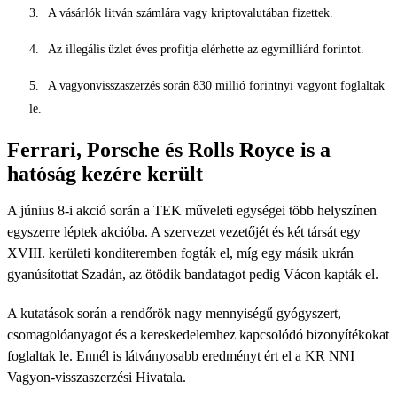
A vásárlók litván számlára vagy kriptovalutában fizettek.
Az illegális üzlet éves profitja elérhette az egymilliárd forintot.
A vagyonvisszaszerzés során 830 millió forintnyi vagyont foglaltak
le.
Ferrari, Porsche és Rolls Royce is a
hatóság kezére került
A június 8-i akció során a TEK műveleti egységei több helyszínen
egyszerre léptek akcióba. A szervezet vezetőjét és két társát egy
XVIII. kerületi konditeremben fogták el, míg egy másik ukrán
gyanúsítottat Szadán, az ötödik bandatagot pedig Vácon kapták el.
A kutatások során a rendőrök nagy mennyiségű gyógyszert,
csomagolóanyagot és a kereskedelemhez kapcsolódó bizonyítékokat
foglaltak le. Ennél is látványosabb eredményt ért el a KR NNI
Vagyon-visszaszerzési Hivatala.