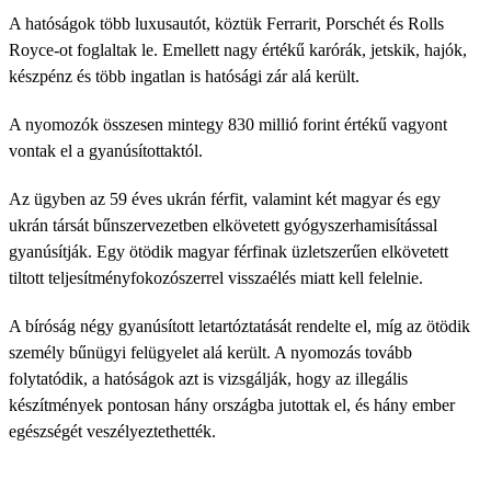
A hatóságok több luxusautót, köztük Ferrarit, Porschét és Rolls
Royce-ot foglaltak le. Emellett nagy értékű karórák, jetskik, hajók,
készpénz és több ingatlan is hatósági zár alá került.
A nyomozók összesen mintegy 830 millió forint értékű vagyont
vontak el a gyanúsítottaktól.
Az ügyben az 59 éves ukrán férfit, valamint két magyar és egy
ukrán társát bűnszervezetben elkövetett gyógyszerhamisítással
gyanúsítják. Egy ötödik magyar férfinak üzletszerűen elkövetett
tiltott teljesítményfokozószerrel visszaélés miatt kell felelnie.
A bíróság négy gyanúsított letartóztatását rendelte el, míg az ötödik
személy bűnügyi felügyelet alá került. A nyomozás tovább
folytatódik, a hatóságok azt is vizsgálják, hogy az illegális
készítmények pontosan hány országba jutottak el, és hány ember
egészségét veszélyeztethették.