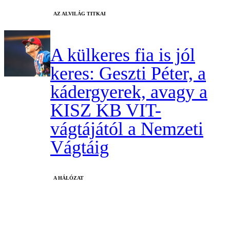
AZ ALVILÁG TITKAI
A külkeres fia is jól
keres: Geszti Péter, a
kádergyerek, avagy a
KISZ KB VIT-
vágtájától a Nemzeti
Vágtáig
A HÁLÓZAT