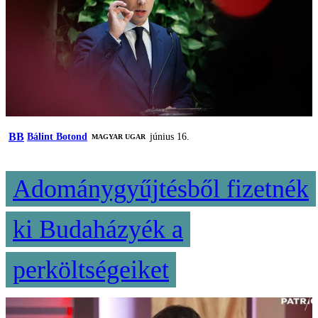
BB
Bálint Botond
június 16.
MAGYAR UGAR
Adománygyűjtésből fizetnék
ki Budaházyék a
perköltségeiket