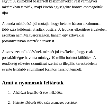
együtt. A külföldről beszerzett készítményeket Pest vármegyei
raktárakban tárolták, majd kisebb egységekre bontva csomagolták
újra.
A banda működését jól mutatja, hogy hetente három alkalommal
több száz küldeményt adtak postára. A lebukás elkerülése érdekében
azonban nem Magyarországon, hanem egy szlovákiai
postahivatalban intézték a feladást.
A szervezet működésének méretét jól érzékelteti, hogy csak
postaköltségre havonta mintegy 10 millió forintot költöttek. A
rendőrség előzetes számításai szerint az illegális kereskedelem
évente legalább egymilliárd forintos hasznot termelt.
Amit a nyomozók feltártak
A hálózat legalább öt éve működött.
Hetente többször több száz csomagot postáztak.