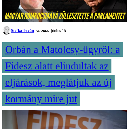
Stefka István
június 15.
AZ ÖREG
Orbán a Matolcsy-ügyről: a
Fidesz alatt elindultak az
eljárások, meglátjuk az új
kormány mire jut