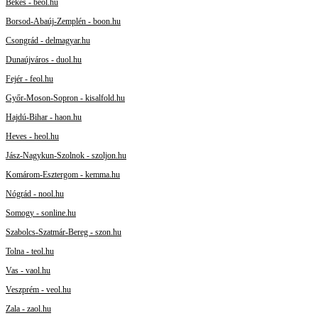
Békés - beol.hu
Borsod-Abaúj-Zemplén - boon.hu
Csongrád - delmagyar.hu
Dunaújváros - duol.hu
Fejér - feol.hu
Győr-Moson-Sopron - kisalfold.hu
Hajdú-Bihar - haon.hu
Heves - heol.hu
Jász-Nagykun-Szolnok - szoljon.hu
Komárom-Esztergom - kemma.hu
Nógrád - nool.hu
Somogy - sonline.hu
Szabolcs-Szatmár-Bereg - szon.hu
Tolna - teol.hu
Vas - vaol.hu
Veszprém - veol.hu
Zala - zaol.hu