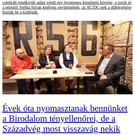
celebrált rendkívüli adást végül egy fergeteges köszöntés követte, a tortát és
a pezsgőt Stefka István kedvenc együttesének, az AC/DC-nek a dübörgésére
hozták be a kollégák.
Évek óta nyomasztanak bennünket
a Birodalom tényellenőrei, de a
Századvég most visszavág nekik