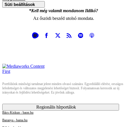
Süti beállítások
*Kell még valamit mondanom Ildikó?
Az őszödi beszéd utolsó mondata.
Portfóliónk minőségi tartalmat jelent minden olvasó számára. Egyedülálló elérést, országos
lefedettséget és változatos megjelenési lehetőséget biztosít. Folyamatosan keressük az új
irányokat és fejlődési lehetőségeket. Ez jövőnk záloga.
Regionális hírportálok
Bács-Kiskun - baon.hu
Baranya - bama.hu