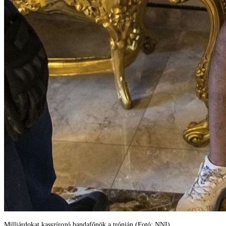
Milliárdokat kasszírozó bandafőnök a trónján (Fotó: NNI)