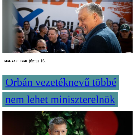
június 16.
MAGYAR UGAR
Orbán vezetéknevű többé
nem lehet miniszterelnök