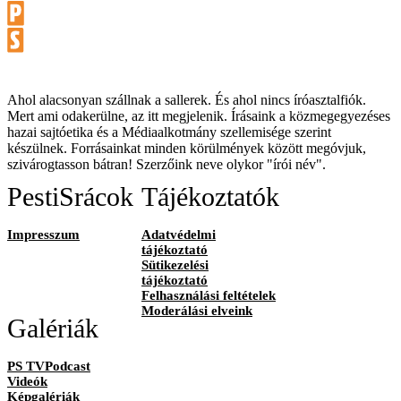
Ahol alacsonyan szállnak a sallerek. És ahol nincs íróasztalfiók.
Mert ami odakerülne, az itt megjelenik. Írásaink a közmegegyezéses
hazai sajtóetika és a Médiaalkotmány szellemisége szerint
készülnek. Forrásainkat minden körülmények között megóvjuk,
szivárogtasson bátran! Szerzőink neve olykor "írói név".
PestiSrácok
Tájékoztatók
Impresszum
Adatvédelmi
tájékoztató
Sütikezelési
tájékoztató
Felhasználási feltételek
Moderálási elveink
Galériák
PS TVPodcast
Videók
Képgalériák