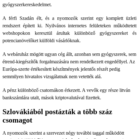
gyógyszerkereskedelmet.
A férfi Szadán élt, és a nyomozók szerint egy komplett üzleti
rendszert épített ki. Nyilvános internetes felületeken működtetett
webshopokon keresztül árultak különböző gyógyszereket és
potencianövelőket külföldi vásárlóknak.
A webáruház mögött ugyan cég állt, azonban sem gyógyszerek, sem
étrend-kiegészítők forgalmazására nem rendelkezett engedéllyel. Az
Európa-szerte értékesített készítmények jelentős részét pedig
semmilyen hivatalos vizsgálatnak nem vetették alá.
A pénz különböző csatornákon érkezett. A vevők egy része litván
bankszámlára utalt, mások kriptovalutával fizettek.
Szlovákiából postázták a több száz
csomagot
A nyomozók szerint a szervezet négy további taggal működött