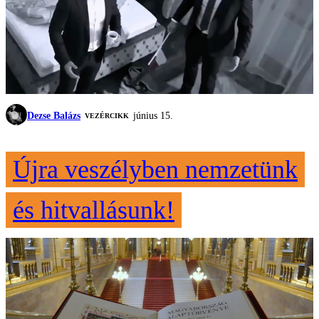
Dezse Balázs
június 15.
VEZÉRCIKK
Újra veszélyben nemzetünk
és hitvallásunk!