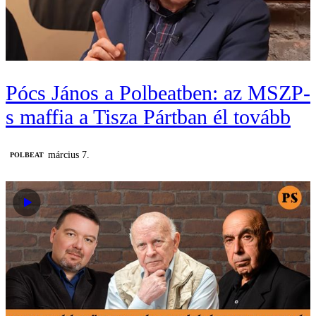
Pócs János a Polbeatben: az MSZP-
s maffia a Tisza Pártban él tovább
március 7.
‎POLBEAT