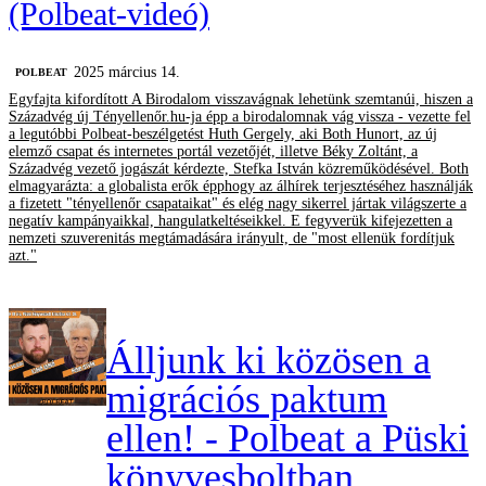
(Polbeat-videó)
2025 március 14.
‎POLBEAT
Egyfajta kifordított A Birodalom visszavágnak lehetünk szemtanúi, hiszen a
Századvég új Tényellenőr.hu-ja épp a birodalomnak vág vissza - vezette fel
a legutóbbi Polbeat-beszélgetést Huth Gergely, aki Both Hunort, az új
elemző csapat és internetes portál vezetőjét, illetve Béky Zoltánt, a
Századvég vezető jogászát kérdezte, Stefka István közreműködésével. Both
elmagyarázta: a globalista erők épphogy az álhírek terjesztéséhez használják
a fizetett "tényellenőr csapataikat" és elég nagy sikerrel jártak világszerte a
negatív kampányaikkal, hangulatkeltéseikkel. E fegyverük kifejezetten a
nemzeti szuverenitás megtámadására irányult, de "most ellenük fordítjuk
azt."
Álljunk ki közösen a
migrációs paktum
ellen! - Polbeat a Püski
könyvesboltban