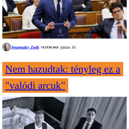
Jeszenszky Zsolt
június 16.
VEZÉRCIKK
Nem hazudtak: tényleg ez a
"valódi arcuk"