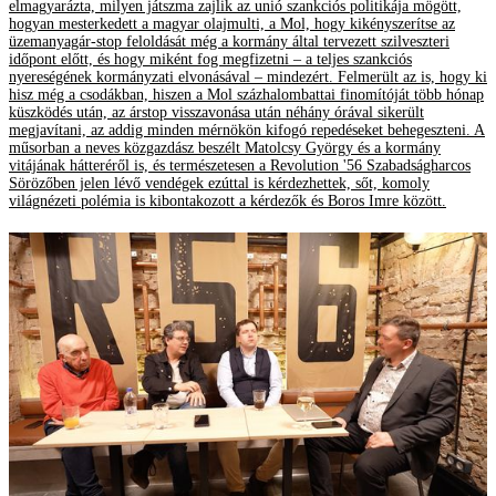
elmagyarázta, milyen játszma zajlik az unió szankciós politikája mögött,
hogyan mesterkedett a magyar olajmulti, a Mol, hogy kikényszerítse az
üzemanyagár-stop feloldását még a kormány által tervezett szilveszteri
időpont előtt, és hogy miként fog megfizetni – a teljes szankciós
nyereségének kormányzati elvonásával – mindezért. Felmerült az is, hogy ki
hisz még a csodákban, hiszen a Mol százhalombattai finomítóját több hónap
küszködés után, az árstop visszavonása után néhány órával sikerült
megjavítani, az addig minden mérnökön kifogó repedéseket behegeszteni. A
műsorban a neves közgazdász beszélt Matolcsy György és a kormány
vitájának hátteréről is, és természetesen a Revolution '56 Szabadságharcos
Sörözőben jelen lévő vendégek ezúttal is kérdezhettek, sőt, komoly
világnézeti polémia is kibontakozott a kérdezők és Boros Imre között.