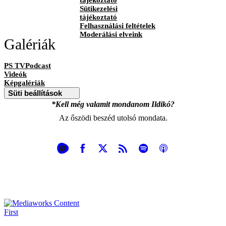
Sütikezelési
tájékoztató
Felhasználási feltételek
Moderálási elveink
Galériák
PS TVPodcast
Videók
Képgalériák
Süti beállítások
*Kell még valamit mondanom Ildikó?
Az őszödi beszéd utolsó mondata.