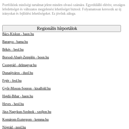
Portfóliónk minőségi tartalmat jelent minden olvasó számára. Egyedülálló elérést, országos
lefedettséget és változatos megjelenési lehetőséget biztosít. Folyamatosan keressük az új
irányokat és fejlődési lehetőségeket. Ez jövőnk záloga.
Regionális hírportálok
Bács-Kiskun - baon.hu
Baranya - bama.hu
Békés - beol.hu
Borsod-Abaúj-Zemplén - boon.hu
Csongrád - delmagyar.hu
Dunaújváros - duol.hu
Fejér - feol.hu
Győr-Moson-Sopron - kisalfold.hu
Hajdú-Bihar - haon.hu
Heves - heol.hu
Jász-Nagykun-Szolnok - szoljon.hu
Komárom-Esztergom - kemma.hu
Nógrád - nool.hu