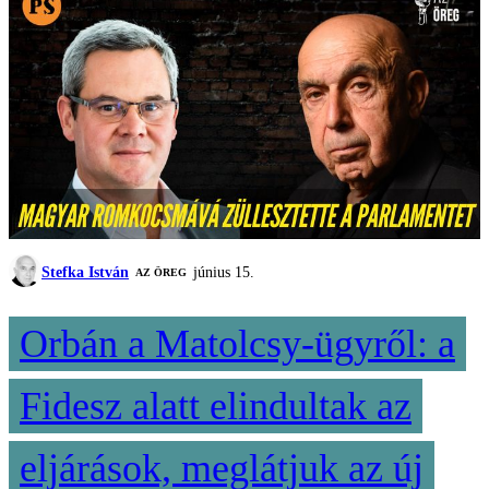
Stefka István
június 15.
AZ ÖREG
Orbán a Matolcsy-ügyről: a
Fidesz alatt elindultak az
eljárások, meglátjuk az új