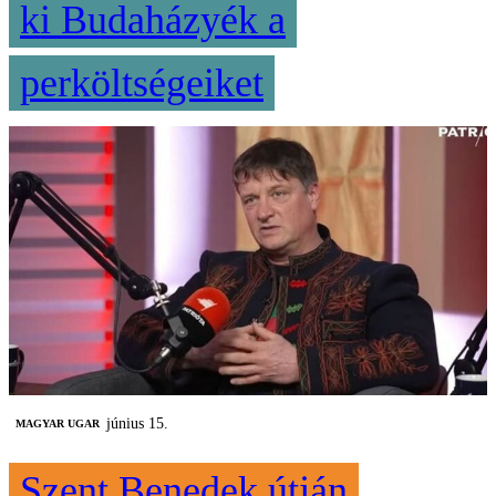
ki Budaházyék a
perköltségeiket
június 15.
MAGYAR UGAR
Szent Benedek útján