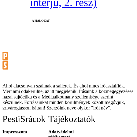
interjú, 2. rész)
A HÁLÓZAT
Ahol alacsonyan szállnak a sallerek. És ahol nincs íróasztalfiók.
Mert ami odakerülne, az itt megjelenik. Írásaink a közmegegyezéses
hazai sajtóetika és a Médiaalkotmány szellemisége szerint
készülnek. Forrásainkat minden körülmények között megóvjuk,
szivárogtasson bátran! Szerzőink neve olykor "írói név".
PestiSrácok
Tájékoztatók
Impresszum
Adatvédelmi
tájékoztató