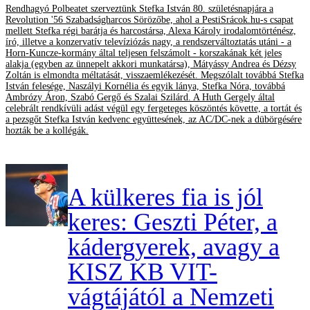
Rendhagyó Polbeatet szerveztünk Stefka István 80. születésnapjára a
Revolution '56 Szabadságharcos Sörözőbe, ahol a PestiSrácok.hu-s csapat
mellett Stefka régi barátja és harcostársa, Alexa Károly irodalomtörténész,
író, illetve a konzervatív televíziózás nagy, a rendszerváltoztatás utáni - a
Horn-Kuncze-kormány által teljesen felszámolt - korszakának két jeles
alakja (egyben az ünnepelt akkori munkatársa), Mátyássy Andrea és Dézsy
Zoltán is elmondta méltatását, visszaemlékezését. Megszólalt továbbá Stefka
István felesége, Naszályi Kornélia és egyik lánya, Stefka Nóra, továbbá
Ambrózy Áron, Szabó Gergő és Szalai Szilárd. A Huth Gergely által
celebrált rendkívüli adást végül egy fergeteges köszöntés követte, a tortát és
a pezsgőt Stefka István kedvenc együttesének, az AC/DC-nek a dübörgésére
hozták be a kollégák.
A külkeres fia is jól
keres: Geszti Péter, a
kádergyerek, avagy a
KISZ KB VIT-
vágtájától a Nemzeti