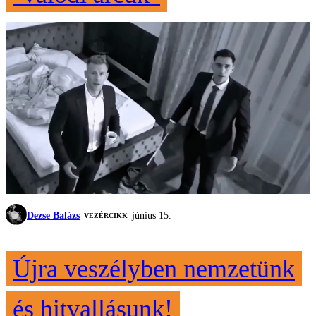
Dezse Balázs
június 15.
VEZÉRCIKK
Újra veszélyben nemzetünk
és hitvallásunk!