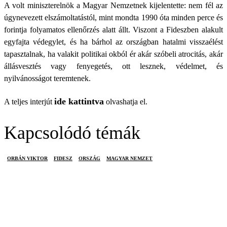
A volt miniszterelnök a Magyar Nemzetnek kijelentette: nem fél az
úgynevezett elszámoltatástól, mint mondta 1990 óta minden perce és
forintja folyamatos ellenőrzés alatt állt. Viszont a Fideszben alakult
egyfajta védegylet, és ha bárhol az országban hatalmi visszaélést
tapasztalnak, ha valakit politikai okból ér akár szóbeli atrocitás, akár
állásvesztés vagy fenyegetés, ott lesznek, védelmet, és
nyilvánosságot teremtenek.
ide kattintva
A teljes interjút
olvashatja el.
Kapcsolódó témák
ORBÁN VIKTOR
FIDESZ
ORSZÁG
MAGYAR NEMZET