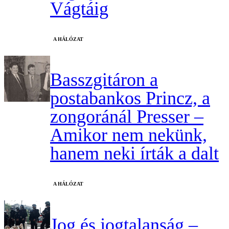
Vágtáig
A HÁLÓZAT
Basszgitáron a
postabankos Princz, a
zongoránál Presser –
Amikor nem nekünk,
hanem neki írták a dalt
A HÁLÓZAT
Jog és jogtalanság –