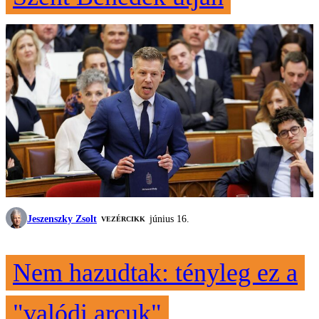
Jeszenszky Zsolt
június 16.
VEZÉRCIKK
Nem hazudtak: tényleg ez a
"valódi arcuk"