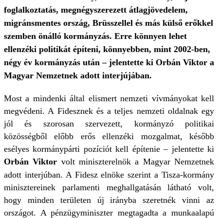
foglalkoztatás, megnégyszerezett átlagjövedelem,
migránsmentes ország, Brüsszellel és más külső erőkkel
szemben önálló kormányzás. Erre könnyen lehet
ellenzéki politikát építeni, könnyebben, mint 2002-ben,
négy év kormányzás után – jelentette ki Orbán Viktor a
Magyar Nemzetnek adott interjújában.
Most a mindenki által elismert nemzeti vívmányokat kell
megvédeni. A Fidesznek és a teljes nemzeti oldalnak egy
jól és szorosan szervezett, kormányzó politikai
közösségből előbb erős ellenzéki mozgalmat, később
esélyes kormánypárti pozíciót kell építenie – jelentette ki
Orbán Viktor
volt miniszterelnök a Magyar Nemzetnek
adott interjúban. A Fidesz elnöke szerint a Tisza-kormány
minisztereinek parlamenti meghallgatásán látható volt,
hogy minden területen új irányba szeretnék vinni az
országot. A pénzügyminiszter megtagadta a munkaalapú