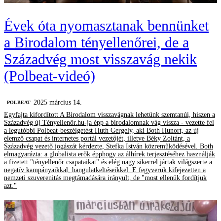
Évek óta nyomasztanak bennünket
a Birodalom tényellenőrei, de a
Századvég most visszavág nekik
(Polbeat-videó)
2025 március 14.
‎POLBEAT
Egyfajta kifordított A Birodalom visszavágnak lehetünk szemtanúi, hiszen a
Századvég új Tényellenőr.hu-ja épp a birodalomnak vág vissza - vezette fel
a legutóbbi Polbeat-beszélgetést Huth Gergely, aki Both Hunort, az új
elemző csapat és internetes portál vezetőjét, illetve Béky Zoltánt, a
Századvég vezető jogászát kérdezte, Stefka István közreműködésével. Both
elmagyarázta: a globalista erők épphogy az álhírek terjesztéséhez használják
a fizetett "tényellenőr csapataikat" és elég nagy sikerrel jártak világszerte a
negatív kampányaikkal, hangulatkeltéseikkel. E fegyverük kifejezetten a
nemzeti szuverenitás megtámadására irányult, de "most ellenük fordítjuk
azt."