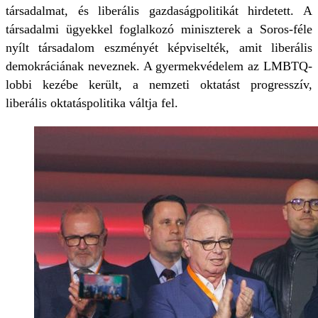
társadalmat, és liberális gazdaságpolitikát hirdetett. A
társadalmi ügyekkel foglalkozó miniszterek a Soros-féle
nyílt társadalom eszményét képviselték, amit liberális
demokráciának neveznek. A gyermekvédelem az LMBTQ-
lobbi kezébe került, a nemzeti oktatást progresszív,
liberális oktatáspolitika váltja fel.