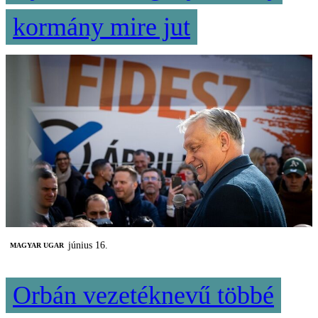
kormány mire jut
június 16.
MAGYAR UGAR
Orbán vezetéknevű többé