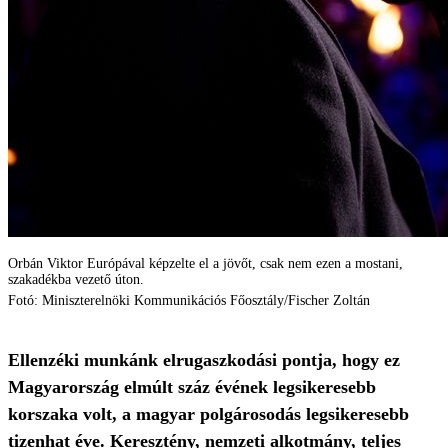
Orbán Viktor Európával képzelte el a jövőt, csak nem ezen a mostani,
szakadékba vezető úton.
Fotó: Miniszterelnöki Kommunikációs Főosztály/Fischer Zoltán
Ellenzéki munkánk elrugaszkodási pontja, hogy ez
Magyarország elmúlt száz évének legsikeresebb
korszaka volt, a magyar polgárosodás legsikeresebb
tizenhat éve. Keresztény, nemzeti alkotmány, teljes