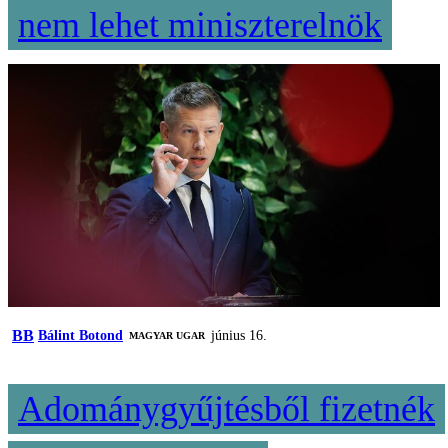
nem lehet miniszterelnök
BB
Bálint Botond
június 16.
MAGYAR UGAR
Adománygyűjtésből fizetnék