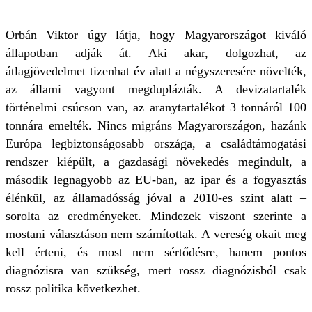
Orbán Viktor úgy látja, hogy Magyarországot kiváló
állapotban adják át. Aki akar, dolgozhat, az
átlagjövedelmet tizenhat év alatt a négyszeresére növelték,
az állami vagyont megduplázták. A devizatartalék
történelmi csúcson van, az aranytartalékot 3 tonnáról 100
tonnára emelték. Nincs migráns Magyarországon, hazánk
Európa legbiztonságosabb országa, a családtámogatási
rendszer kiépült, a gazdasági növekedés megindult, a
második legnagyobb az EU-ban, az ipar és a fogyasztás
élénkül, az államadósság jóval a 2010-es szint alatt –
sorolta az eredményeket. Mindezek viszont szerinte a
mostani választáson nem számítottak. A vereség okait meg
kell érteni, és most nem sértődésre, hanem pontos
diagnózisra van szükség, mert rossz diagnózisból csak
rossz politika következhet.