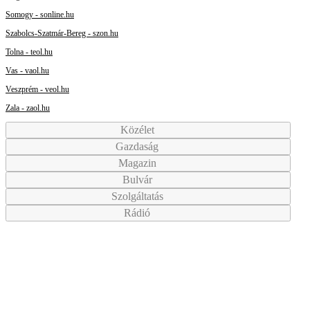
Somogy - sonline.hu
Szabolcs-Szatmár-Bereg - szon.hu
Tolna - teol.hu
Vas - vaol.hu
Veszprém - veol.hu
Zala - zaol.hu
Közélet
Gazdaság
Magazin
Bulvár
Szolgáltatás
Rádió