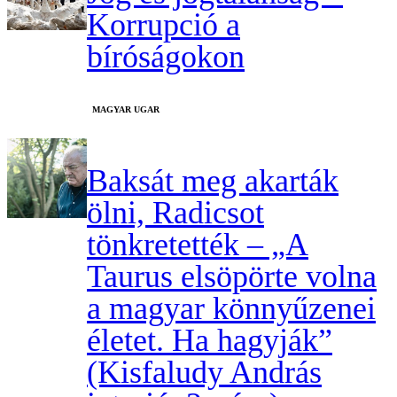
Korrupció a
bíróságokon
MAGYAR UGAR
Baksát meg akarták
ölni, Radicsot
tönkretették – „A
Taurus elsöpörte volna
a magyar könnyűzenei
életet. Ha hagyják”
(Kisfaludy András