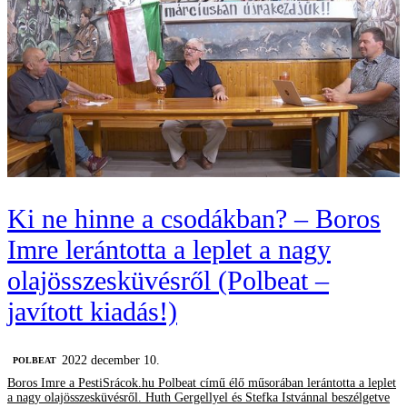
Ki ne hinne a csodákban? – Boros
Imre lerántotta a leplet a nagy
olajösszesküvésről (Polbeat –
javított kiadás!)
2022 december 10.
‎POLBEAT
Boros Imre a PestiSrácok.hu Polbeat című élő műsorában lerántotta a leplet
a nagy olajösszesküvésről. Huth Gergellyel és Stefka Istvánnal beszélgetve