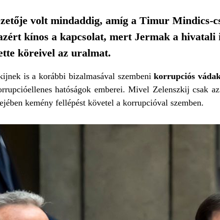
zetője volt mindaddig, amíg a Timur Mindics-cs
zért kínos a kapcsolat, mert Jermak a hivatali 
ette köreivel az uralmat.
ijnek is a korábbi bizalmasával szembeni
korrupciós váda
orrupcióellenes hatóságok emberei. Mivel Zelenszkij csak az
fejében kemény fellépést követel a korrupcióval szemben.