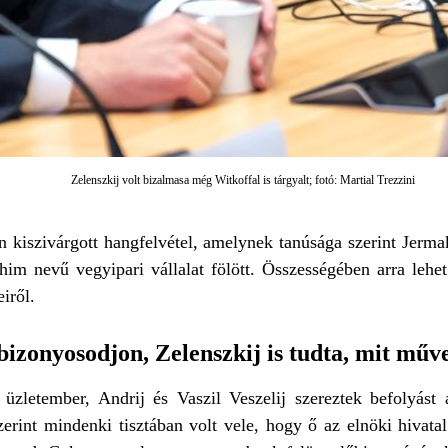
Zelenszkij volt bizalmasa még Witkoffal is tárgyalt; fotó: Martial Trezzini
n kiszivárgott hangfelvétel, amelynek tanúsága szerint Jermak
him nevű vegyipari vállalat fölött. Összességében arra lehe
iről.
bizonyosodjon, Zelenszkij is tudta, mit mű
üzletember, Andrij és Vaszil Veszelij szereztek befolyást 
erint mindenki tisztában volt vele, hogy ő az elnöki hivatal 