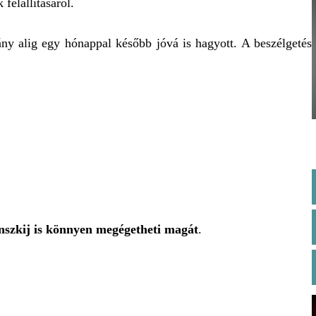
felállításáról.
mány alig egy hónappal később jóvá is hagyott. A beszélgetés
nszkij is könnyen megégetheti magát
.