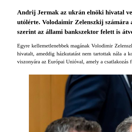
Andrij Jermak az ukrán elnöki hivatal ve
utólérte. Volodaimir Zelenszkij számára a
szerint az állami bankszektor felett is átv
Egyre kellemetlenebbek magának Volodimir Zelenszk
hivatalt, ameddig házkutatást nem tartottak nála a k
viszonyára az Európai Unióval, amely a csatlakozás 