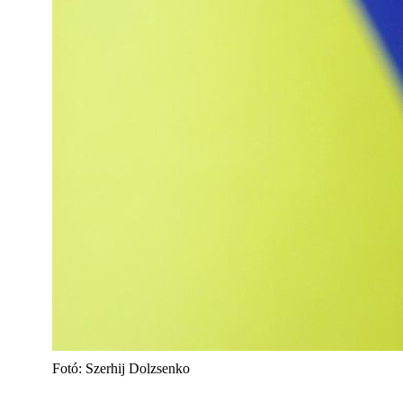
Fotó: Szerhij Dolzsenko