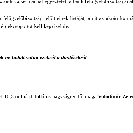
szandr Cukermannal egyeztetett a bank felügyelőbizottságának 
a felügyelőbizottság jelöltjeinek listáját, amit az ukrán kor
 érdekcsoportot kell képviselnie.
k ne tudott volna ezekről a döntésekről
el 10,5 milliárd dolláros nagyságrendű, maga
Volodimir Zele