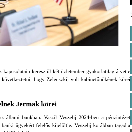
 kapcsolatain keresztül két üzletember gyakorlatilag átvette
t következtetni, hogy Zelenszkij volt kabinetőnökének körei
velnek Jermak körei
az állami bankban. Vaszil Veszelij 2024-ben a pénzintézet
banki ügyekért felelős kijelöltje. Veszelij korábban tagadta