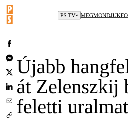
PS TV
MEGMONDJUK
FO
Újabb hangfel
át Zelenszkij
feletti uralma