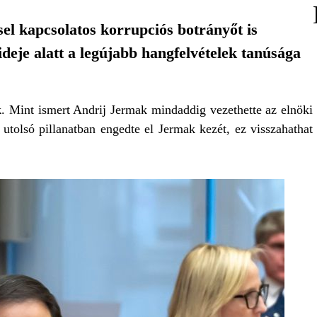
el kapcsolatos korrupciós botrányőt is
ideje alatt a legújabb hangfelvételek tanúsága
k
. Mint ismert Andrij Jermak mindaddig vezethette az elnöki
 utolsó pillanatban engedte el Jermak kezét, ez visszahathat