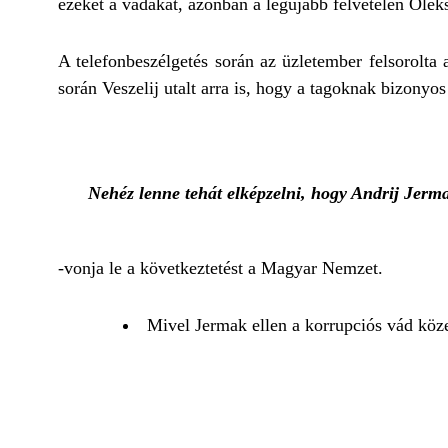
ezeket a vádakat, azonban a legújabb felvételen Olek
A telefonbeszélgetés során az üzletember felsorolta 
során Veszelij utalt arra is, hogy a tagoknak bizonyos
Nehéz lenne tehát elképzelni, hogy Andrij Jerma
-vonja le a következtetést a Magyar Nemzet.
Mivel Jermak ellen a korrupciós vád köz