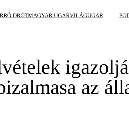
RRÓ DRÓT
MAGYAR UGAR
VILÁGUGAR
PO
vételek igazoljá
 bizalmasa az ál
t