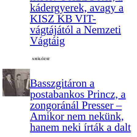
kádergyerek, avagy a
KISZ KB VIT-
vágtájától a Nemzeti
Vágtáig
A HÁLÓZAT
Basszgitáron a
postabankos Princz, a
zongoránál Presser –
Amikor nem nekünk,
hanem neki írták a dalt