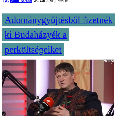
BB
Bálint Botond
június 16.
MAGYAR UGAR
Adománygyűjtésből fizetnék
ki Budaházyék a
perköltségeiket