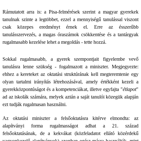
Rámutatott arra is: a Pisa-felmérések szerint a magyar gyerekek
tanulnak szinte a legtöbbet, ezzel a mennyiségű tanulással viszont
csak közepes eredményt érnek el. Erre az ésszerűbb
tanulásszervezés, a magas óraszámok csökkentése és a tantárgyak
rugalmasabb kezelése lehet a megoldás - tette hozzá.
Sokkal rugalmasabb, a gyerek szempontjait figyelembe vevő
tanulásra lenne szükség - fogalmazott a miniszter. Megjegyezte:
ehhez a kereteket az oktatási struktúrának kell megteremtenie egy
olyan tartalmi irányítás létrehozásával, amely értékként kezeli a
gyerekközpontúságot és a kompetenciákat, illetve egyfajta "
étlapot
"
ad az iskolák számára, melyek aztán a saját tanulói közegük alapján
ezt tudják rugalmasan használni.
Az oktatási miniszter a felsőoktatásra kitérve elmondta: az
alapítványi forma rugalmasságot adhat a 21. század
felsőoktatásának, de a kekvákat (közfeladatot ellátó közérdekű
vagyonkezelő alapítványok) azonban egész másra használták, mint