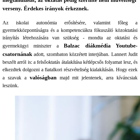
megtanulását, az oktatás pedig szerinte nem műveltségi
verseny. Érdekes irányok érkeznek.
Az iskolai autonómia erősítésére, valamint főleg a
gyermekközpontúságra és a kompetenciákra fókuszáló közoktatási
irányítás létrehozására van szükség - mondta az oktatási és
Balzac diákmédia Youtube-
gyermekügyi miniszter a
csatornának
adott, szombaton közzétett interjúban. Lannert Judit
beszélt arról is: a felsőoktatás átalakítása kétlépcsős folyamat lesz, és
elkezdtek dolgozni a fiatalkori részvételiség kialakításán. Hogy ezek
valóságban
a szavak a
majd mit jelentenek, arra kíváncsiak
leszünk.