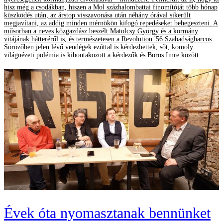
hisz még a csodákban, hiszen a Mol százhalombattai finomítóját több hónap
küszködés után, az árstop visszavonása után néhány órával sikerült
megjavítani, az addig minden mérnökön kifogó repedéseket behegeszteni. A
műsorban a neves közgazdász beszélt Matolcsy György és a kormány
vitájának hátteréről is, és természetesen a Revolution '56 Szabadságharcos
Sörözőben jelen lévő vendégek ezúttal is kérdezhettek, sőt, komoly
világnézeti polémia is kibontakozott a kérdezők és Boros Imre között.
Évek óta nyomasztanak bennünket