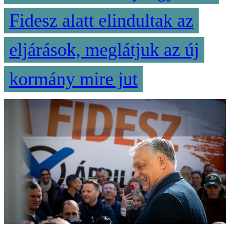
Fidesz alatt elindultak az
eljárások, meglátjuk az új
kormány mire jut