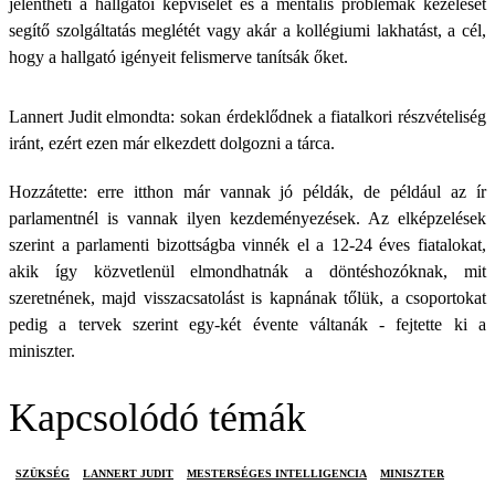
jelentheti a hallgatói képviselet és a mentális problémák kezelését
segítő szolgáltatás meglétét vagy akár a kollégiumi lakhatást, a cél,
hogy a hallgató igényeit felismerve tanítsák őket.
Lannert Judit elmondta: sokan érdeklődnek a fiatalkori részvételiség
iránt, ezért ezen már elkezdett dolgozni a tárca.
Hozzátette: erre itthon már vannak jó példák, de például az ír
parlamentnél is vannak ilyen kezdeményezések. Az elképzelések
szerint a parlamenti bizottságba vinnék el a 12-24 éves fiatalokat,
akik így közvetlenül elmondhatnák a döntéshozóknak, mit
szeretnének, majd visszacsatolást is kapnának tőlük, a csoportokat
pedig a tervek szerint egy-két évente váltanák - fejtette ki a
miniszter.
Kapcsolódó témák
SZÜKSÉG
LANNERT JUDIT
MESTERSÉGES INTELLIGENCIA
MINISZTER