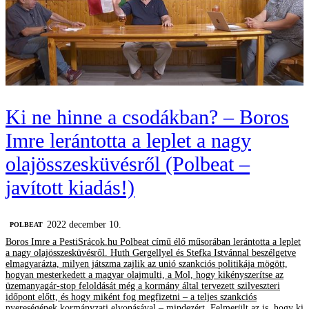
Ki ne hinne a csodákban? – Boros
Imre lerántotta a leplet a nagy
olajösszesküvésről (Polbeat –
javított kiadás!)
2022 december 10.
‎POLBEAT
Boros Imre a PestiSrácok.hu Polbeat című élő műsorában lerántotta a leplet
a nagy olajösszesküvésről. Huth Gergellyel és Stefka Istvánnal beszélgetve
elmagyarázta, milyen játszma zajlik az unió szankciós politikája mögött,
hogyan mesterkedett a magyar olajmulti, a Mol, hogy kikényszerítse az
üzemanyagár-stop feloldását még a kormány által tervezett szilveszteri
időpont előtt, és hogy miként fog megfizetni – a teljes szankciós
nyereségének kormányzati elvonásával – mindezért. Felmerült az is, hogy ki