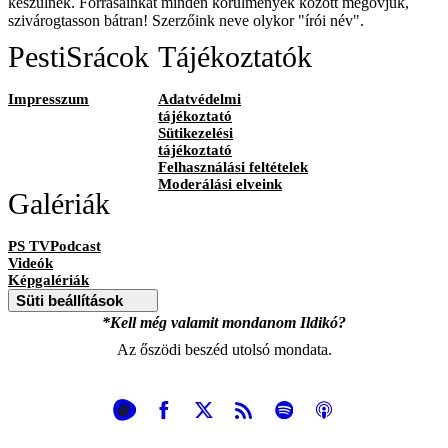
készülnek. Forrásainkat minden körülmények között megóvjuk,
szivárogtasson bátran! Szerzőink neve olykor "írói név".
PestiSrácok
Tájékoztatók
Impresszum
Adatvédelmi
tájékoztató
Sütikezelési
tájékoztató
Felhasználási feltételek
Moderálási elveink
Galériák
PS TVPodcast
Videók
Képgalériák
Süti beállítások
*Kell még valamit mondanom Ildikó?
Az őszödi beszéd utolsó mondata.