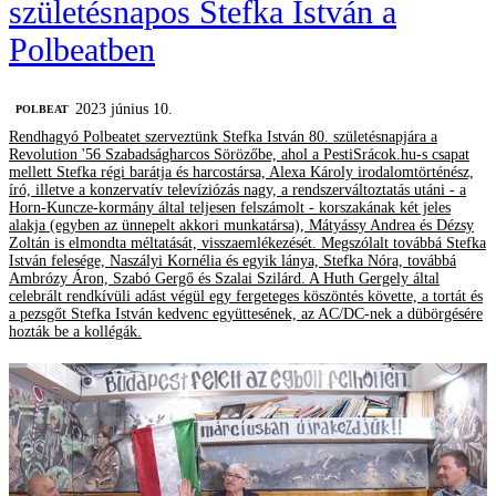
születésnapos Stefka István a
Polbeatben
2023 június 10.
‎POLBEAT
Rendhagyó Polbeatet szerveztünk Stefka István 80. születésnapjára a
Revolution '56 Szabadságharcos Sörözőbe, ahol a PestiSrácok.hu-s csapat
mellett Stefka régi barátja és harcostársa, Alexa Károly irodalomtörténész,
író, illetve a konzervatív televíziózás nagy, a rendszerváltoztatás utáni - a
Horn-Kuncze-kormány által teljesen felszámolt - korszakának két jeles
alakja (egyben az ünnepelt akkori munkatársa), Mátyássy Andrea és Dézsy
Zoltán is elmondta méltatását, visszaemlékezését. Megszólalt továbbá Stefka
István felesége, Naszályi Kornélia és egyik lánya, Stefka Nóra, továbbá
Ambrózy Áron, Szabó Gergő és Szalai Szilárd. A Huth Gergely által
celebrált rendkívüli adást végül egy fergeteges köszöntés követte, a tortát és
a pezsgőt Stefka István kedvenc együttesének, az AC/DC-nek a dübörgésére
hozták be a kollégák.