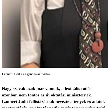
Lannert Judit és a gender-aktivisták
Nagy szavak azok már vannak, a lexikális tudás
azonban nem fontos az új oktatási miniszternek.
Lannert Judit fellistázásnak nevezte a tények és adatok