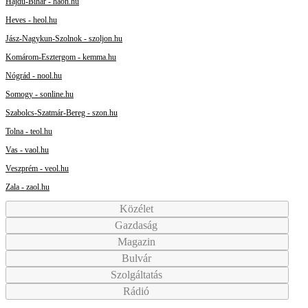
Hajdú-Bihar - haon.hu
Heves - heol.hu
Jász-Nagykun-Szolnok - szoljon.hu
Komárom-Esztergom - kemma.hu
Nógrád - nool.hu
Somogy - sonline.hu
Szabolcs-Szatmár-Bereg - szon.hu
Tolna - teol.hu
Vas - vaol.hu
Veszprém - veol.hu
Zala - zaol.hu
Közélet
Gazdaság
Magazin
Bulvár
Szolgáltatás
Rádió