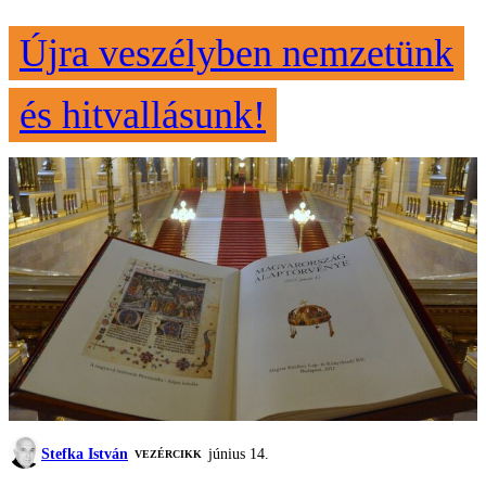
Újra veszélyben nemzetünk
és hitvallásunk!
Stefka István
június 14.
VEZÉRCIKK