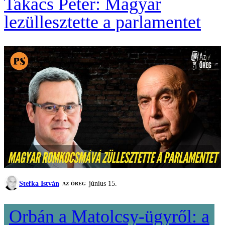
Takács Péter: Magyar
lezüllesztette a parlamentet
Stefka István
június 15.
AZ ÖREG
Orbán a Matolcsy-ügyről: a