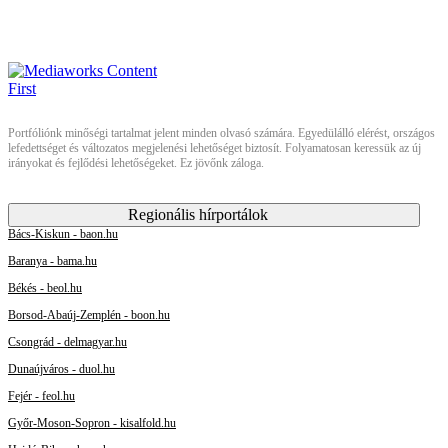
Portfóliónk minőségi tartalmat jelent minden olvasó számára. Egyedülálló elérést, országos
lefedettséget és változatos megjelenési lehetőséget biztosít. Folyamatosan keressük az új
irányokat és fejlődési lehetőségeket. Ez jövőnk záloga.
Regionális hírportálok
Bács-Kiskun - baon.hu
Baranya - bama.hu
Békés - beol.hu
Borsod-Abaúj-Zemplén - boon.hu
Csongrád - delmagyar.hu
Dunaújváros - duol.hu
Fejér - feol.hu
Győr-Moson-Sopron - kisalfold.hu