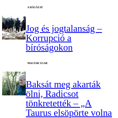
A HÁLÓZAT
Jog és jogtalanság –
Korrupció a
bíróságokon
MAGYAR UGAR
Baksát meg akarták
ölni, Radicsot
tönkretették – „A
Taurus elsöpörte volna