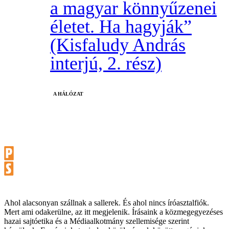
a magyar könnyűzenei
életet. Ha hagyják”
(Kisfaludy András
interjú, 2. rész)
A HÁLÓZAT
Ahol alacsonyan szállnak a sallerek. És ahol nincs íróasztalfiók.
Mert ami odakerülne, az itt megjelenik. Írásaink a közmegegyezéses
hazai sajtóetika és a Médiaalkotmány szellemisége szerint