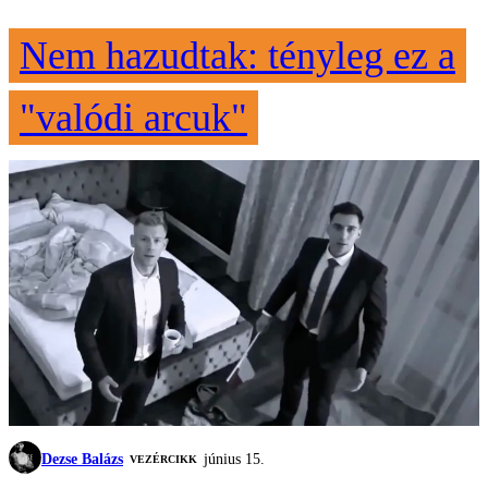
Nem hazudtak: tényleg ez a
"valódi arcuk"
Dezse Balázs
június 15.
VEZÉRCIKK