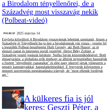
a Birodalom tényellenőrei, de a
Századvég most visszavág nekik
(Polbeat-videó)
2025 március 14.
‎POLBEAT
Egyfajta kifordított A Birodalom visszavágnak lehetünk szemtanúi, hiszen a
Századvég új Tényellenőr.hu-ja épp a birodalomnak vág vissza - vezette fel
a legutóbbi Polbeat-beszélgetést Huth Gergely, aki Both Hunort, az új
elemző csapat és internetes portál vezetőjét, illetve Béky Zoltánt, a
Századvég vezető jogászát kérdezte, Stefka István közreműködésével. Both
elmagyarázta: a globalista erők épphogy az álhírek terjesztéséhez használják
a fizetett "tényellenőr csapataikat" és elég nagy sikerrel jártak világszerte a
negatív kampányaikkal, hangulatkeltéseikkel. E fegyverük kifejezetten a
nemzeti szuverenitás megtámadására irányult, de "most ellenük fordítjuk
azt."
A külkeres fia is jól
keres: Geszti Péter, a