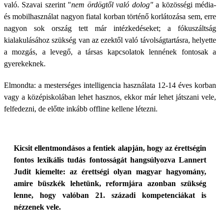
való. Szavai szerint "
nem ördögtől való dolog"
a közösségi média-
és mobilhasználat nagyon fiatal korban történő korlátozása sem, erre
nagyon sok ország tett már intézkedéseket; a fókuszáltság
kialakulásához szükség van az ezektől való távolságtartásra, helyette
a mozgás, a levegő, a társas kapcsolatok lennének fontosak a
gyerekeknek.
Elmondta: a mesterséges intelligencia használata 12-14 éves korban
vagy a középiskolában lehet hasznos, ekkor már lehet játszani vele,
felfedezni, de előtte inkább offline kellene létezni.
Kicsit ellentmondásos a fentiek alapján, hogy az érettségin
fontos lexikális tudás fontosságát hangsúlyozva Lannert
Judit kiemelte: az érettségi olyan magyar hagyomány,
amire büszkék lehetünk, reformjára azonban szükség
lenne, hogy valóban 21. századi kompetenciákat is
nézzenek vele.