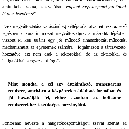
amire kellett volna, azaz valóban "
vagyont vagy közpénzt fordítottak
át nem közpénzzé
".
Ezek megváltoztatása valószínűleg kétlépcsős folyamat lesz: az első
lépésben a kuratóriumokat megváltoztatjuk, a második lépésben
viszont ki kell találni egy jól működő finanszírozási-működési
mechanizmust az egyetemek számára - fogalmazott a tárcavezető,
hozzátéve, ezt nem csak a rektorokkal, de az oktatókkal és
hallgatókkal is egyeztetni fogják.
Mint mondta, a cél egy áttekinthető, transzparens
rendszer, amelyben a közpénzeket átlátható formában és
jól használják fel, ehhez azonban az indikátor
rendszerekhez is szükséges hozzányúlni.
Fontosnak nevezte a hallgatóközpontúságot; szavai szerint ez