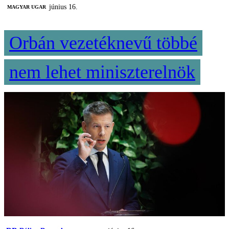
június 16.
MAGYAR UGAR
Orbán vezetéknevű többé
nem lehet miniszterelnök