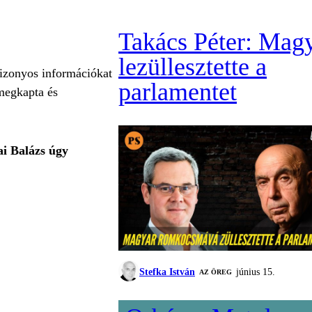
Takács Péter: Mag
lezüllesztette a
izonyos információkat
parlamentet
megkapta és
ai Balázs úgy
Stefka István
június 15.
AZ ÖREG