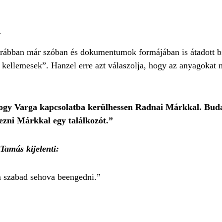
n
orábban már szóban és dokumentumok formájában is átadott b
kellemesek”. Hanzel erre azt válaszolja, hogy az anyagokat 
t, hogy Varga kapcsolatba kerülhessen Radnai Márkkal. Bud
ezni Márkkal egy találkozót.”
 Tamás kijelenti:
m szabad sehova beengedni.”