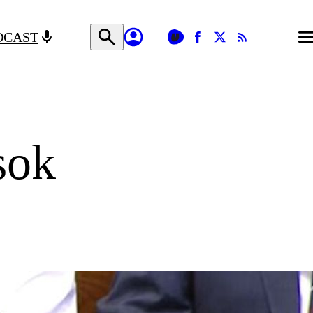
DCAST
sok