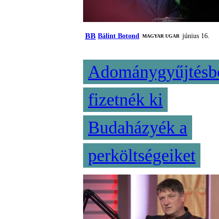
BB
Bálint Botond
június 16.
MAGYAR UGAR
Adománygyűjtésb
fizetnék ki
Budaházyék a
perköltségeiket