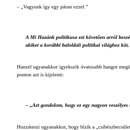
– „Vagyunk így egy páran ezzel.”
A Mi Hazánk politikusa ezt követően arról beszé
akiket a korábbi baloldali politikai világhoz köt.
Hanzel ugyanakkor igyekszik óvatosabb hangot megütn
ponton azt is kijelenti:
– „Azt gondolom, hogy ez egy nagyon veszélyes 
Hozzáteszi ugyanakkor, hogy bízik a „csibészbecsüle