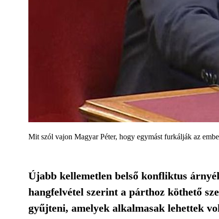
Mit szól vajon Magyar Péter, hogy egymást furkálják az embe
Újabb kellemetlen belső konfliktus árnyé
hangfelvétel szerint a párthoz köthető s
gyűjteni, amelyek alkalmasak lehettek vo