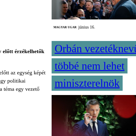
június 16.
MAGYAR UGAR
Orbán vezetéknev
y előtt érzékelhetők
többé nem lehet
előtt az egység képét
miniszterelnök
gy politikai
 a téma egy vezető