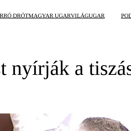
RRÓ DRÓT
MAGYAR UGAR
VILÁGUGAR
PO
 nyírják a tiszá