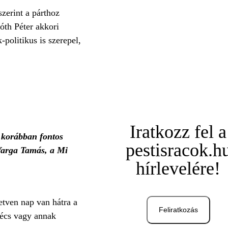
szerint a párthoz
óth Péter akkori
politikus is szerepel,
Iratkozz fel a
i korábban fontos
pestisracok.h
 Varga Tamás, a Mi
hírlevelére!
etven nap van hátra a
Feliratkozás
 Pécs vagy annak