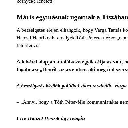
környéke lehetett.
Máris egymásnak ugornak a Tiszába
A beszélgetés elején elhangzik, hogy Varga Tamás k
Hanzel Henriknek, amelyek Tóth Péterre nézve „nem 
feldolgozta.
A felvétel alapján a találkozó egyik célja az vol
fogalmaz: „Henrik az az ember, aki meg tud szerv
A beszélgetés később politikai síkra terelődik. Varga
– „Annyi, hogy a Tóth Péter-féle kommunistákat ne
Erre Hanzel Henrik úgy reagál: