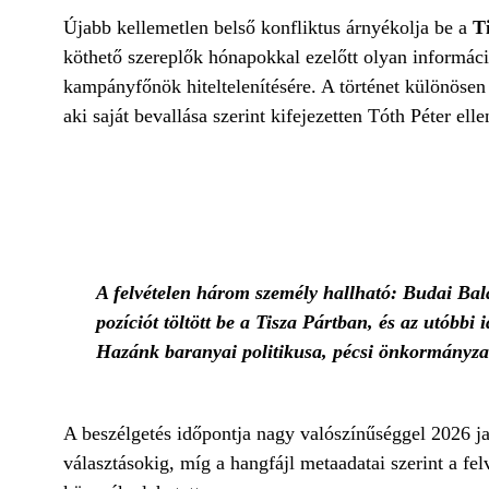
Újabb kellemetlen belső konfliktus árnyékolja be a
T
köthető szereplők hónapokkal ezelőtt olyan informáci
kampányfőnök hiteltelenítésére. A történet különösen
aki saját bevallása szerint kifejezetten Tóth Péter elle
A felvételen három személy hallható: Budai Balá
pozíciót töltött be a Tisza Pártban, és az utób
Hazánk baranyai politikusa, pécsi önkormányzat
A beszélgetés időpontja nagy valószínűséggel 2026 ja
választásokig, míg a hangfájl metaadatai szerint a fe