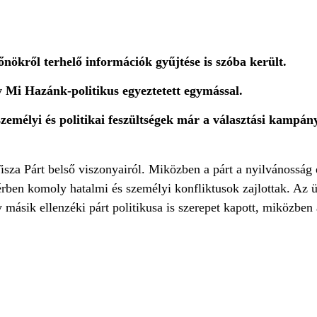
nökről terhelő információk gyűjtése is szóba került.
gy Mi Hazánk-politikus egyeztetett egymással.
személyi és politikai feszültségek már a választási kampán
isza Párt belső viszonyairól. Miközben a párt a nyilvánosság 
térben komoly hatalmi és személyi konfliktusok zajlottak. Az ü
 másik ellenzéki párt politikusa is szerepet kapott, miközben