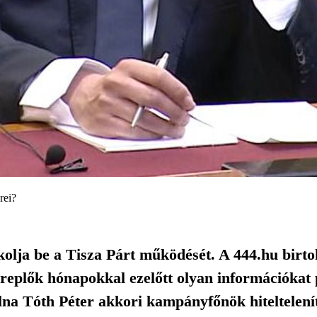
rei?
kolja be a Tisza Párt működését. A 444.hu birt
zereplők hónapokkal ezelőtt olyan információkat
lna Tóth Péter akkori kampányfőnök hiteltelení