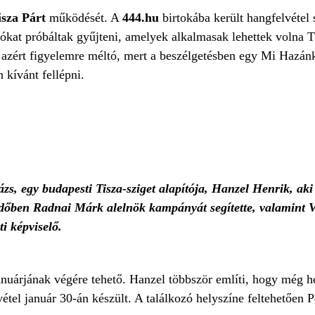
isza Párt
működését. A
444.hu
birtokába került hangfelvétel 
ókat próbáltak gyűjteni, amelyek alkalmasak lehettek volna T
 azért figyelemre méltó, mert a beszélgetésben egy Mi Hazánk-
n kívánt fellépni.
zs, egy budapesti Tisza-sziget alapítója, Hanzel Henrik, ak
bi időben Radnai Márk alelnök kampányát segítette, valamint
i képviselő.
nuárjának végére tehető. Hanzel többször említi, hogy még h
lvétel január 30-án készült. A találkozó helyszíne feltehetően