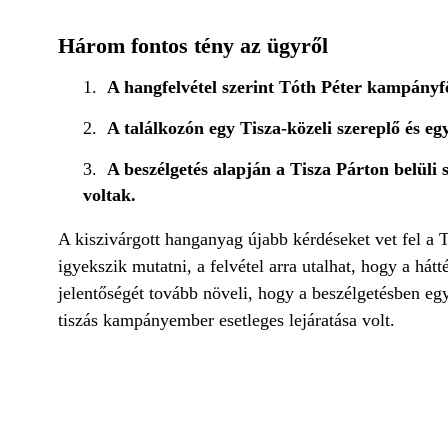
Három fontos tény az ügyről
A hangfelvétel szerint Tóth Péter kampányfő
A találkozón egy Tisza-közeli szereplő és e
A beszélgetés alapján a Tisza Párton belüli 
voltak.
A kiszivárgott hanganyag újabb kérdéseket vet fel a T
igyekszik mutatni, a felvétel arra utalhat, hogy a hát
jelentőségét tovább növeli, hogy a beszélgetésben egy
tiszás kampányember esetleges lejáratása volt.