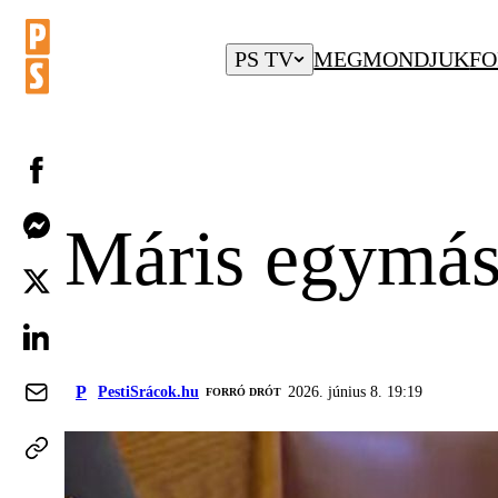
PS TV
MEGMONDJUK
FO
Máris egymást
P
PestiSrácok.hu
2026. június 8. 19:19
FORRÓ DRÓT