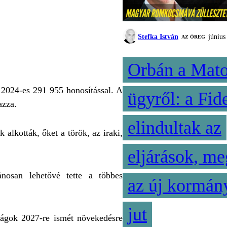
Stefka István
június
AZ ÖREG
Orbán a Mato
 2024-es 291 955 honosítással. A
ügyről: a Fide
azza.
elindultak az
 alkották, őket a török, az iraki,
eljárások, me
ánosan lehetővé tette a többes
az új kormán
jut
ságok 2027-re ismét növekedésre