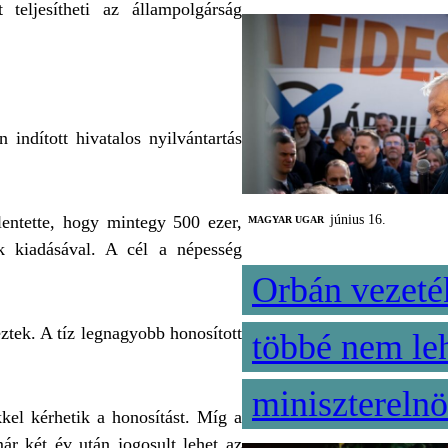
teljesítheti az állampolgárság
ndított hivatalos nyilvántartás
június 16.
entette, hogy mintegy 500 ezer,
MAGYAR UGAR
k kiadásával. A cél a népesség
Orbán vezet
tek. A tíz legnagyobb honosított
többé nem le
minisztereln
el kérhetik a honosítást. Míg a
már két év után jogosult lehet az