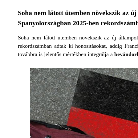
Soha nem látott ütemben növekszik az ú
Spanyolországban 2025-ben rekordszámba
Soha nem látott ütemben növekszik az új állampo
rekordszámban adtak ki honosításokat, addig Franc
továbbra is jelentős mértékben integrálja a
bevándor