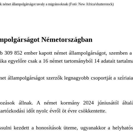
 német állampolgárságot tavaly a migránsoknak (Fotó: New Africa/shutterstock)
ampolgárságot Németországban
ább 309 852 ember kapott német állampolgárságot, szemben a
tika egyelőre csak a 16 német tartományból 14 adatait tartalm
et állampolgárságot szerzők legnagyobb csoportját a szíriaiak
ltozások állnak. A német kormány 2024 júniusától által
artózkodási időt nyolc évről öt évre csökkentette.
sulni kezdett a honosítások üteme, ugyanakkor a helyható