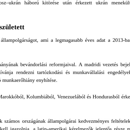
sz–ukrán háború kitörése után érkezett ukrán menekült 
született
lampolgárságot, ami a legmagasabb éves adat a 2013-ban i
ányának bevándorlási reformjaival. A madridi vezetés bejel
vánja rendezni tartózkodási és munkavállalási engedélye
ó munkaerőhiány enyhítése.
Marokkóból, Kolumbiából, Venezuelából és Hondurasból érkez
 számos országának állampolgárai kedvezményes feltételekk
kell igazolnia, a latin-amerikai kérelmezők jelentős része 