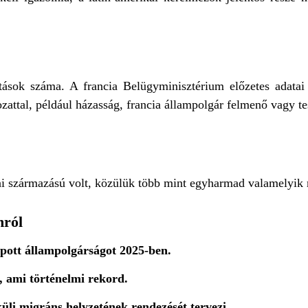
tások száma. A francia Belügyminisztérium előzetes adata
ozattal, például házasság, francia állampolgár felmenő vagy te
kai származású volt, közülük több mint egyharmad valamelyik 
mról
ott állampolgárságot 2025-ben.
, ami történelmi rekord.
li migráns helyzetének rendezését tervezi.