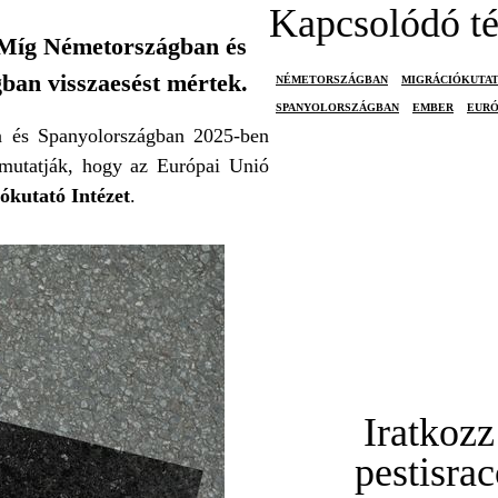
Kapcsolódó t
 Míg Németországban és
ban visszaesést mértek.
NÉMETORSZÁGBAN
MIGRÁCIÓKUTAT
SPANYOLORSZÁGBAN
EMBER
EURÓ
n és Spanyolországban 2025-ben
 mutatják, hogy az Európai Unió
ókutató Intézet
.
Iratkozz
pestisra