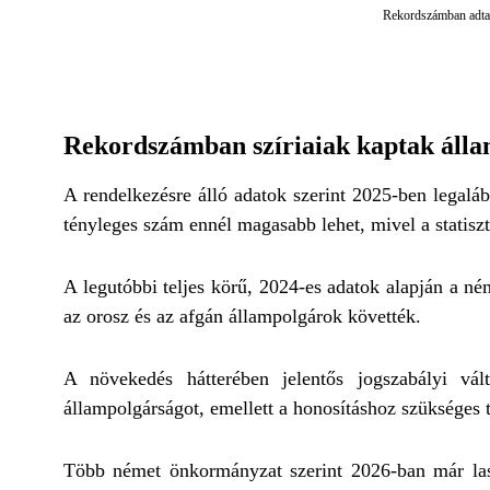
Rekordszámban adtak
Rekordszámban szíriaiak kaptak áll
A rendelkezésre álló adatok szerint 2025-ben legal
tényleges szám ennél magasabb lehet, mivel a statisz
A legutóbbi teljes körű, 2024-es adatok alapján a ném
az orosz és az afgán állampolgárok követték.
A növekedés hátterében jelentős jogszabályi vá
állampolgárságot, emellett a honosításhoz szükséges t
Több német önkormányzat szerint 2026-ban már las