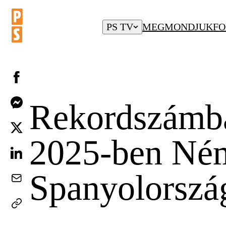
PS TV
MEGMONDJUK
FO
Rekordszámban
2025-ben Ném
Spanyolorszá