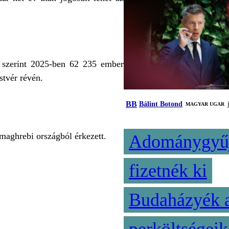
i szerint 2025-ben 62 235 ember
stvér révén.
BB
Bálint Botond
MAGYAR UGAR
maghrebi országból érkezett.
Adománygyűj
fizetnék ki
Budaházyék 