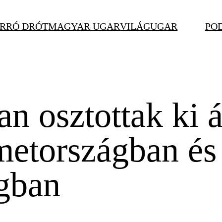
RRÓ DRÓT
MAGYAR UGAR
VILÁGUGAR
PO
 osztottak ki 
etországban és
gban