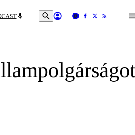
DCAST
állampolgárságo