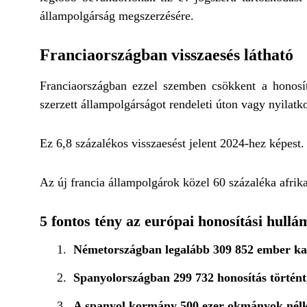
állampolgárság megszerzésére.
Franciaországban visszaesés látható
Franciaországban ezzel szemben csökkent a honosí
szerzett állampolgárságot rendeleti úton vagy nyilatk
Ez 6,8 százalékos visszaesést jelent 2024-hez képest.
Az új francia állampolgárok közel 60 százaléka afri
5 fontos tény az európai honosítási hullá
Németországban legalább 309 852 ember kap
Spanyolországban 299 732 honosítás történt
A spanyol kormány 500 ezer okmányok nélkü