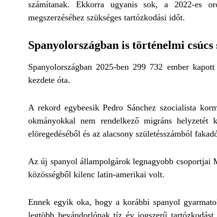
számítanak. Ekkorra ugyanis sok, a 2022-es oro
megszerzéséhez szükséges tartózkodási időt.
Spanyolországban is történelmi csúcs 
Spanyolországban 2025-ben 299 732 ember kapott ál
kezdete óta.
A rekord egybeesik Pedro Sánchez szocialista korm
okmányokkal nem rendelkező migráns helyzetét kí
elöregedéséből és az alacsony születésszámból fakad
Az új spanyol állampolgárok legnagyobb csoportjai 
közösségből kilenc latin-amerikai volt.
Ennek egyik oka, hogy a korábbi spanyol gyarmatok
legtöbb bevándorlónak tíz év jogszerű tartózkodást 