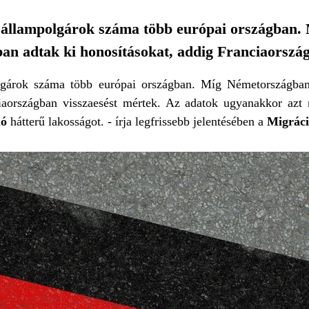
j állampolgárok száma több európai országban.
n adtak ki honosításokat, addig Franciaország
lgárok száma több európai országban. Míg Németországba
iaországban visszaesést mértek. Az adatok ugyanakkor azt
ló
hátterű lakosságot. - írja legfrissebb jelentésében a
Migráci