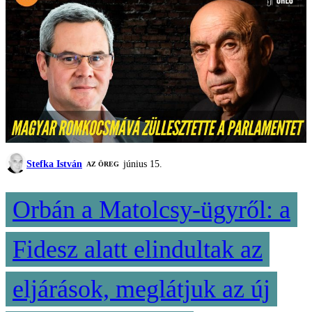
Stefka István
június 15.
AZ ÖREG
Orbán a Matolcsy-ügyről: a
Fidesz alatt elindultak az
eljárások, meglátjuk az új