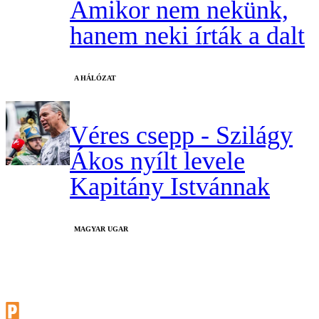
Amikor nem nekünk,
hanem neki írták a dalt
A HÁLÓZAT
Véres csepp - Szilágy
Ákos nyílt levele
Kapitány Istvánnak
MAGYAR UGAR