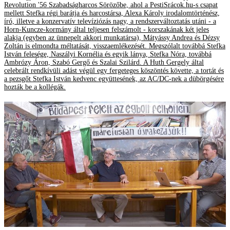
Revolution '56 Szabadságharcos Sörözőbe, ahol a PestiSrácok.hu-s csapat
mellett Stefka régi barátja és harcostársa, Alexa Károly irodalomtörténész,
író, illetve a konzervatív televíziózás nagy, a rendszerváltoztatás utáni - a
Horn-Kuncze-kormány által teljesen felszámolt - korszakának két jeles
alakja (egyben az ünnepelt akkori munkatársa), Mátyássy Andrea és Dézsy
Zoltán is elmondta méltatását, visszaemlékezését. Megszólalt továbbá Stefka
István felesége, Naszályi Kornélia és egyik lánya, Stefka Nóra, továbbá
Ambrózy Áron, Szabó Gergő és Szalai Szilárd. A Huth Gergely által
celebrált rendkívüli adást végül egy fergeteges köszöntés követte, a tortát és
a pezsgőt Stefka István kedvenc együttesének, az AC/DC-nek a dübörgésére
hozták be a kollégák.