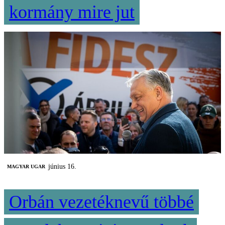
kormány mire jut
június 16.
MAGYAR UGAR
Orbán vezetéknevű többé