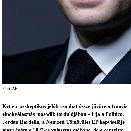
Fotó: AFP
Két euroszkeptikus jelölt csaphat össze jövőre a francia
elnökválasztás második fordulójában – írja a Politico.
Jordan Bardella, a Nemzeti Tömörülés EP képviselője
már régóta a 2027-es választás esélyese, de a centrista