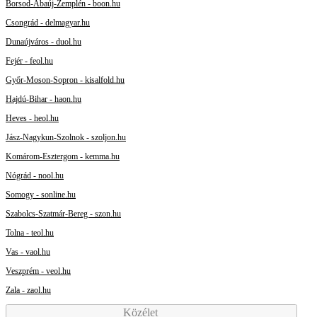
Borsod-Abaúj-Zemplén - boon.hu
Csongrád - delmagyar.hu
Dunaújváros - duol.hu
Fejér - feol.hu
Győr-Moson-Sopron - kisalfold.hu
Hajdú-Bihar - haon.hu
Heves - heol.hu
Jász-Nagykun-Szolnok - szoljon.hu
Komárom-Esztergom - kemma.hu
Nógrád - nool.hu
Somogy - sonline.hu
Szabolcs-Szatmár-Bereg - szon.hu
Tolna - teol.hu
Vas - vaol.hu
Veszprém - veol.hu
Zala - zaol.hu
Közélet