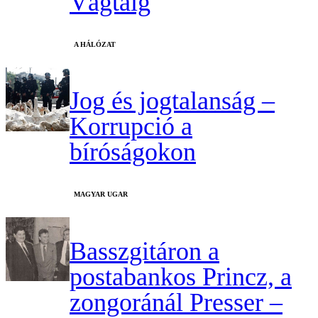
Vágtáig
A HÁLÓZAT
Jog és jogtalanság –
Korrupció a
bíróságokon
MAGYAR UGAR
Basszgitáron a
postabankos Princz, a
zongoránál Presser –