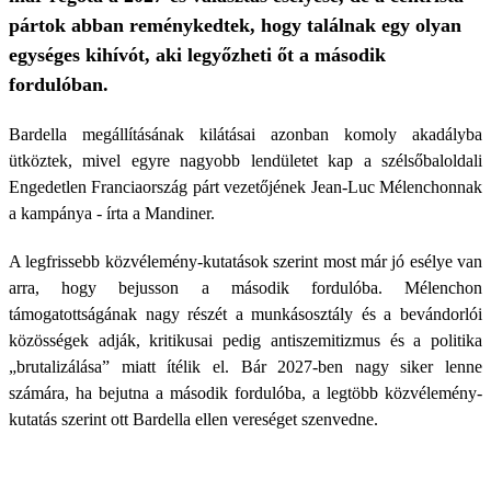
pártok abban reménykedtek, hogy találnak egy olyan
egységes kihívót, aki legyőzheti őt a második
fordulóban.
Bardella megállításának kilátásai azonban komoly akadályba
ütköztek, mivel egyre nagyobb lendületet kap a szélsőbaloldali
Engedetlen Franciaország párt vezetőjének Jean-Luc Mélenchonnak
a kampánya - írta a Mandiner.
A legfrissebb közvélemény-kutatások szerint most már jó esélye van
arra, hogy bejusson a második fordulóba. Mélenchon
támogatottságának nagy részét a munkásosztály és a bevándorlói
közösségek adják, kritikusai pedig antiszemitizmus és a politika
„brutalizálása” miatt ítélik el. Bár 2027-ben nagy siker lenne
számára, ha bejutna a második fordulóba, a legtöbb közvélemény-
kutatás szerint ott Bardella ellen vereséget szenvedne.