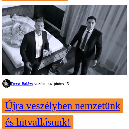
Dezse Balázs
június 15.
VEZÉRCIKK
Újra veszélyben nemzetünk
és hitvallásunk!