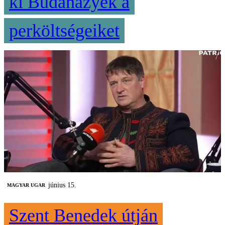
ki Budaházyék a
perköltségeiket
június 15.
MAGYAR UGAR
Szent Benedek útján