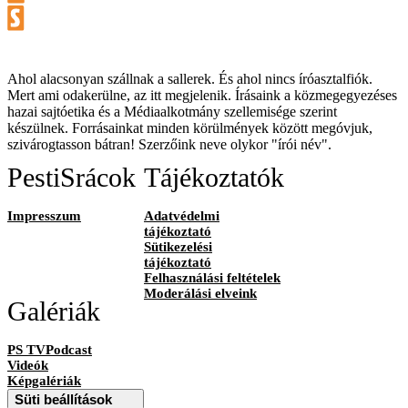
Ahol alacsonyan szállnak a sallerek. És ahol nincs íróasztalfiók.
Mert ami odakerülne, az itt megjelenik. Írásaink a közmegegyezéses
hazai sajtóetika és a Médiaalkotmány szellemisége szerint
készülnek. Forrásainkat minden körülmények között megóvjuk,
szivárogtasson bátran! Szerzőink neve olykor "írói név".
PestiSrácok
Tájékoztatók
Impresszum
Adatvédelmi
tájékoztató
Sütikezelési
tájékoztató
Felhasználási feltételek
Moderálási elveink
Galériák
PS TVPodcast
Videók
Képgalériák
Süti beállítások