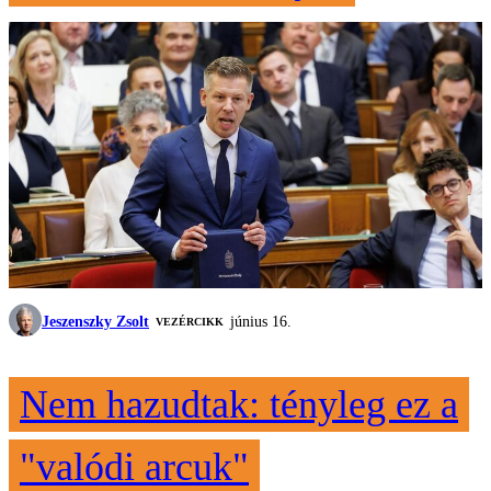
Jeszenszky Zsolt
június 16.
VEZÉRCIKK
Nem hazudtak: tényleg ez a
"valódi arcuk"