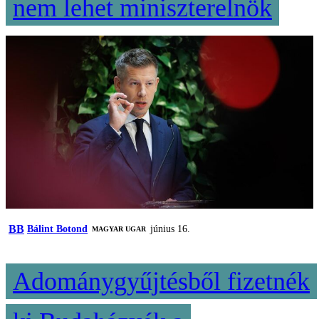
nem lehet miniszterelnök
BB
Bálint Botond
június 16.
MAGYAR UGAR
Adománygyűjtésből fizetnék