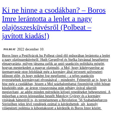
Ki ne hinne a csodákban? – Boros
Imre lerántotta a leplet a nagy
olajösszesküvésről (Polbeat –
javított kiadás!)
2022 december 10.
‎POLBEAT
Boros Imre a PestiSrácok.hu Polbeat című élő műsorában lerántotta a leplet
a nagy olajösszesküvésről. Huth Gergellyel és Stefka Istvánnal beszélgetve
elmagyarázta, milyen játszma zajlik az unió szankciós politikája mögött,
hogyan mesterkedett a magyar olajmulti, a Mol, hogy kikényszerítse az
üzemanyagár-stop feloldását még a kormány által tervezett szilveszteri
időpont előtt, és hogy miként fog megfizetni – a teljes szankciós
nyereségének kormányzati elvonásával – mindezért. Felmerült az is, hogy ki
hisz még a csodákban, hiszen a Mol százhalombattai finomítóját több hónap
küszködés után, az árstop visszavonása után néhány órával sikerült
megjavítani, az addig minden mérnökön kifogó repedéseket behegeszteni. A
műsorban a neves közgazdász beszélt Matolcsy György és a kormány
vitájának hátteréről is, és természetesen a Revolution '56 Szabadságharcos
Sörözőben jelen lévő vendégek ezúttal is kérdezhettek, sőt, komoly
világnézeti polémia is kibontakozott a kérdezők és Boros Imre között.