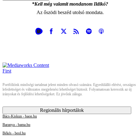
*Kell még valamit mondanom Ildikó?
Az őszödi beszéd utolsó mondata.
Portfóliónk minőségi tartalmat jelent minden olvasó számára. Egyedülálló elérést, országos
lefedettséget és változatos megjelenési lehetőséget biztosít. Folyamatosan keressük az új
irányokat és fejlődési lehetőségeket. Ez jövőnk záloga.
Regionális hírportálok
Bács-Kiskun - baon.hu
Baranya - bama.hu
Békés - beol.hu