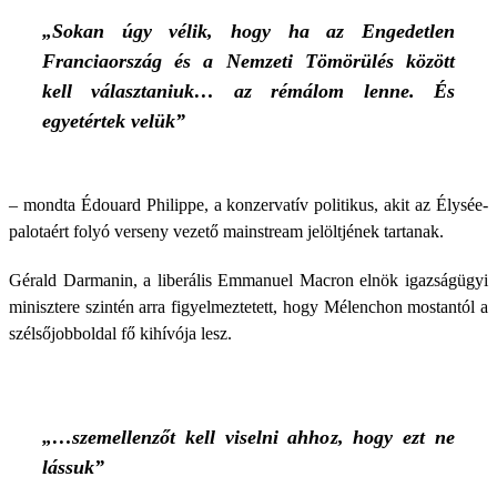
„Sokan úgy vélik, hogy ha az Engedetlen
Franciaország és a Nemzeti Tömörülés között
kell választaniuk… az rémálom lenne. És
egyetértek velük”
– mondta Édouard Philippe, a konzervatív politikus, akit az Élysée-
palotaért folyó verseny vezető mainstream jelöltjének tartanak.
Gérald Darmanin, a liberális Emmanuel Macron elnök igazságügyi
minisztere szintén arra figyelmeztetett, hogy Mélenchon mostantól a
szélsőjobboldal fő kihívója lesz.
„…szemellenzőt kell viselni ahhoz, hogy ezt ne
lássuk”