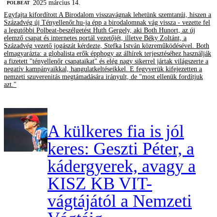
2025 március 14.
‎POLBEAT
Egyfajta kifordított A Birodalom visszavágnak lehetünk szemtanúi, hiszen a
Századvég új Tényellenőr.hu-ja épp a birodalomnak vág vissza - vezette fel
a legutóbbi Polbeat-beszélgetést Huth Gergely, aki Both Hunort, az új
elemző csapat és internetes portál vezetőjét, illetve Béky Zoltánt, a
Századvég vezető jogászát kérdezte, Stefka István közreműködésével. Both
elmagyarázta: a globalista erők épphogy az álhírek terjesztéséhez használják
a fizetett "tényellenőr csapataikat" és elég nagy sikerrel jártak világszerte a
negatív kampányaikkal, hangulatkeltéseikkel. E fegyverük kifejezetten a
nemzeti szuverenitás megtámadására irányult, de "most ellenük fordítjuk
azt."
A külkeres fia is jól
keres: Geszti Péter, a
kádergyerek, avagy a
KISZ KB VIT-
vágtájától a Nemzeti