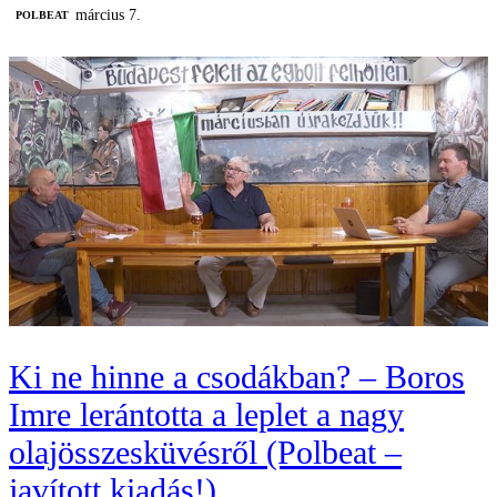
március 7.
‎POLBEAT
Ki ne hinne a csodákban? – Boros
Imre lerántotta a leplet a nagy
olajösszesküvésről (Polbeat –
javított kiadás!)