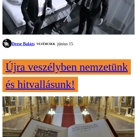
Dezse Balázs
június 15.
VEZÉRCIKK
Újra veszélyben nemzetünk
és hitvallásunk!