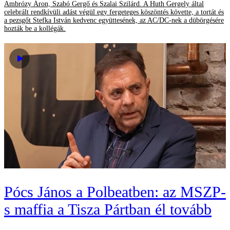
Ambrózy Áron, Szabó Gergő és Szalai Szilárd. A Huth Gergely által
celebrált rendkívüli adást végül egy fergeteges köszöntés követte, a tortát és
a pezsgőt Stefka István kedvenc együttesének, az AC/DC-nek a dübörgésére
hozták be a kollégák.
Pócs János a Polbeatben: az MSZP-
s maffia a Tisza Pártban él tovább