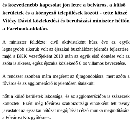
és közvetlenebb kapcsolat jön létre a belváros, a külső
kerületek és a környező települések között - tette közzé
Vitézy Dávid közlekedési és beruházási miniszter hétfőn
a Facebook-oldalán.
A miniszter felidézte: civil aktivistaként húsz éve az egyik
legnagyobb sikerük volt az éjszakai buszhálózat jelentős fejlesztése,
majd a BKK vezetőjeként 2010 után az egyik első döntése volt az
azóta is sikeres, egész éjszaka közlekedő 6-os villamos bevezetése.
A rendszer azonban mára megérett az újragondolásra, mert azóta a
főváros és az agglomeráció is jelentősen átalakult:
nőtt a külső kerületek lakossága, és az agglomerációba is százezrek
költöztek. Ezért még fővárosi szakbizottsági elnökként tett tavaly
javaslatot az éjszakai hálózat megújítását célzó munka megindítására
a Fővárosi Közgyűlésnek.