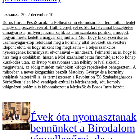
2022 december 10.
‎POLBEAT
Boros Imre a PestiSrácok.hu Polbeat című élő műsorában lerántotta a leplet
a nagy olajösszesküvésről. Huth Gergellyel és Stefka Istvánnal beszélgetve
elmagyarázta, milyen játszma zajlik az unió szankciós politikája mögött,
hogyan mesterkedett a magyar olajmulti, a Mol, hogy kikényszerítse az
üzemanyagár-stop feloldását még a kormány által tervezett szilveszteri
időpont előtt, és hogy miként fog megfizetni – a teljes szankciós
nyereségének kormányzati elvonásával – mindezért. Felmerült az is, hogy ki
hisz még a csodákban, hiszen a Mol százhalombattai finomítóját több hónap
küszködés után, az árstop visszavonása után néhány órával sikerült
megjavítani, az addig minden mérnökön kifogó repedéseket behegeszteni. A
műsorban a neves közgazdász beszélt Matolcsy György és a kormány
vitájának hátteréről is, és természetesen a Revolution '56 Szabadságharcos
Sörözőben jelen lévő vendégek ezúttal is kérdezhettek, sőt, komoly
világnézeti polémia is kibontakozott a kérdezők és Boros Imre között.
Évek óta nyomasztanak
bennünket a Birodalom