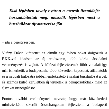
Első lépésben tavaly nyáron a metrók üzemidejét
hosszabbítottuk meg, második lépésben most a
buszhálózat újratervezése jön
– írta a bejegyzésben.
Vitézy Dávid kifejtette: az elmúlt egy évben sokat dolgoztak a
BKK-val közösen az új rendszeren, több körös társadalmi
véleményezés is zajlott. A hálózat fejlesztésének főbb vonalait így
már ismerhetik a budapestiek: több közvetlen kapcsolat, átláthatóbb
és a nappali hálózatra jobban emlékeztető éjszakai buszhálózat a cél,
és számos külső kerületben új területek is bekapcsolódnak majd az
éjszakai kiszolgálásba.
Fontos további eredménynek nevezte, hogy már közlekedési
miniszterként sikerült összehangoltan fejleszteni a budapesti