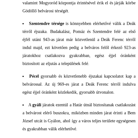
valamint Mogyoród központja érintésével érik el és járják körbe
Gödöllő belvárosi térségét.
Szentendre térsége
is könnyebben elérhetővé válik a Deák
térről éjszaka. Budakalász, Pomáz és Szentendre felé az első
éjfél utáni 943-as járat már közvetlenül a Deák Ferenc térről
indul majd, ezt követően pedig a belváros felől érkező 923-as
járatokhoz csatlakozva gyakrabban, egész éjjel óránként
biztosított az eljutás a települések felé.
Pécel
gyorsabb és közvetlenebb éjszakai kapcsolatot kap a
belvárossal. Az új 969-es járat a Deák Ferenc térről indulva
egész éjjel óránként közlekedik, gyorsabb útvonalon.
A
gyáli
járatok ezentúl a Határ útnál biztosítanak csatlakozást
a belvárost elérő buszokra, miközben minden járat érinti a Bem
József utcát is Gyálon, ahol így a város teljes területe egységesen
és gyakrabban válik elérhetővé.