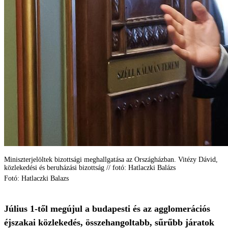
Miniszterjelöltek bizottsági meghallgatása az Országházban. Vitézy Dávid,
közlekedési és beruházási bizottság // fotó: Hatlaczki Balázs
Fotó: Hatlaczki Balazs
Július 1-től megújul a budapesti és az agglomerációs
éjszakai közlekedés, összehangoltabb, sűrűbb járatok