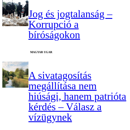
Jog és jogtalanság –
Korrupció a
bíróságokon
MAGYAR UGAR
A sivatagosítás
megállítása nem
hiúsági, hanem patrióta
kérdés – Válasz a
vízügynek