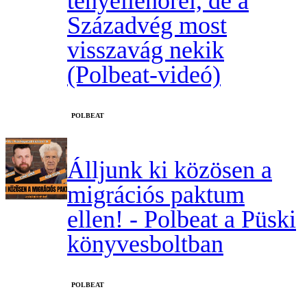
tényellenőrei, de a
Századvég most
visszavág nekik
(Polbeat-videó)
‎POLBEAT
Álljunk ki közösen a
migrációs paktum
ellen! - Polbeat a Püski
könyvesboltban
‎POLBEAT