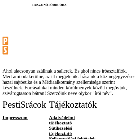
HUSZONÖTÖDIK ÓRA
Ahol alacsonyan szállnak a sallerek. És ahol nincs íróasztalfiók.
Mert ami odakerülne, az itt megjelenik. Írásaink a közmegegyezéses
hazai sajtóetika és a Médiaalkotmány szellemisége szerint
készülnek. Forrásainkat minden körülmények között megóvjuk,
szivárogtasson bátran! Szerzőink neve olykor "írói név".
PestiSrácok
Tájékoztatók
Impresszum
Adatvédelmi
tájékoztató
Sütikezelési
tájékoztató
Felhasználási feltételek