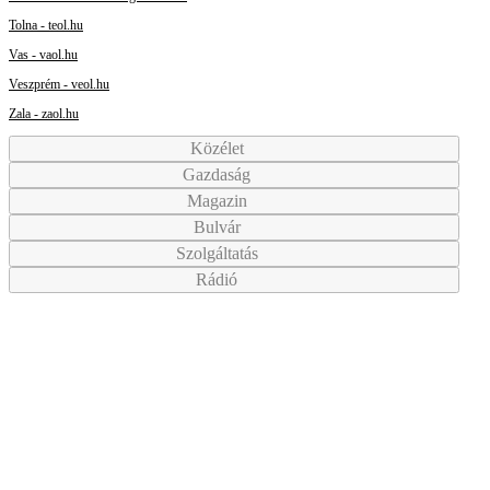
Tolna - teol.hu
Vas - vaol.hu
Veszprém - veol.hu
Zala - zaol.hu
Közélet
Gazdaság
Magazin
Bulvár
Szolgáltatás
Rádió