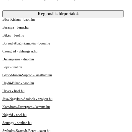
Regionális hírportálok
Bács-Kiskun - baon.hu
Baranya - bama.hu
Békés - beol.hu
Borsod-Abaúj-Zemplén - boon.hu
Csongrád - delmagyar.hu
Dunaújváros - duol.hu
Fejér - feol.hu
Győr-Moson-Sopron - kisalfold.hu
Hajdú-Bihar - haon.hu
Heves - heol.hu
Jász-Nagykun-Szolnok - szoljon.hu
Komárom-Esztergom - kemma.hu
Nógrád - nool.hu
Somogy - sonline.hu
Szabolcs-Szatmár-Bereg - szon.hu