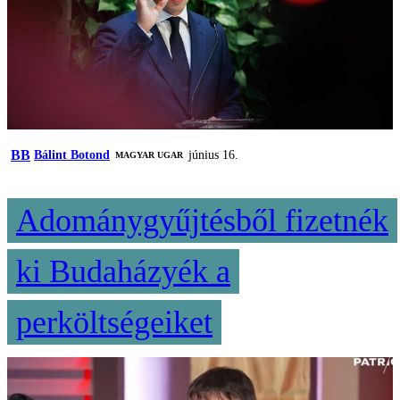
BB
Bálint Botond
június 16.
MAGYAR UGAR
Adománygyűjtésből fizetnék
ki Budaházyék a
perköltségeiket