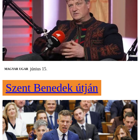
június 15.
MAGYAR UGAR
Szent Benedek útján