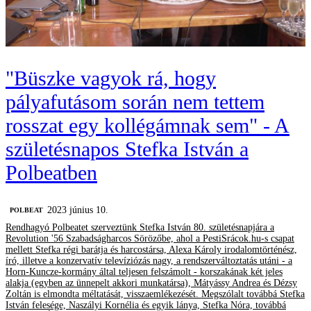
"Büszke vagyok rá, hogy
pályafutásom során nem tettem
rosszat egy kollégámnak sem" - A
születésnapos Stefka István a
Polbeatben
2023 június 10.
‎POLBEAT
Rendhagyó Polbeatet szerveztünk Stefka István 80. születésnapjára a
Revolution '56 Szabadságharcos Sörözőbe, ahol a PestiSrácok.hu-s csapat
mellett Stefka régi barátja és harcostársa, Alexa Károly irodalomtörténész,
író, illetve a konzervatív televíziózás nagy, a rendszerváltoztatás utáni - a
Horn-Kuncze-kormány által teljesen felszámolt - korszakának két jeles
alakja (egyben az ünnepelt akkori munkatársa), Mátyássy Andrea és Dézsy
Zoltán is elmondta méltatását, visszaemlékezését. Megszólalt továbbá Stefka
István felesége, Naszályi Kornélia és egyik lánya, Stefka Nóra, továbbá