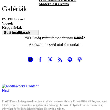
Moderálási elveink
Galériák
PS TVPodcast
Videók
Képgalériák
Süti beállítások
*Kell még valamit mondanom Ildikó?
Az őszödi beszéd utolsó mondata.
Portfóliónk minőségi tartalmat jelent minden olvasó számára. Egyedülálló elérést, országos
lefedettséget és változatos megjelenési lehetőséget biztosít. Folyamatosan keressük az új
irányokat és fejlődési lehetőségeket. Ez jövőnk záloga.