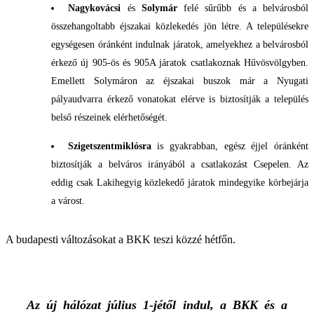
Nagykovácsi
és
Solymár
felé sűrűbb és a belvárosból
összehangoltabb éjszakai közlekedés jön létre. A településekre
egységesen óránként indulnak járatok, amelyekhez a belvárosból
érkező új 905-ös és 905A járatok csatlakoznak Hűvösvölgyben.
Emellett Solymáron az éjszakai buszok már a Nyugati
pályaudvarra érkező vonatokat elérve is biztosítják a település
belső részeinek elérhetőségét.
Szigetszentmiklósra
is gyakrabban, egész éjjel óránként
biztosítják a belváros irányából a csatlakozást Csepelen. Az
eddig csak Lakihegyig közlekedő járatok mindegyike körbejárja
a várost.
A budapesti változásokat a BKK teszi közzé hétfőn.
Az új hálózat július 1-jétől indul, a BKK és a