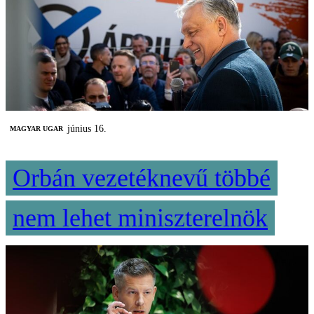
június 16.
MAGYAR UGAR
Orbán vezetéknevű többé
nem lehet miniszterelnök