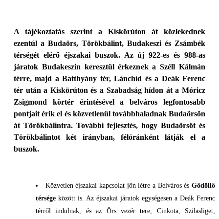
A tájékoztatás szerint a Kiskörúton át közlekednek
ezentúl a Budaörs, Törökbálint, Budakeszi és Zsámbék
térségét elérő éjszakai buszok. Az új 922-es és 988-as
járatok Budakeszin keresztül érkeznek a Széll Kálmán
térre, majd a Batthyány tér, Lánchíd és a Deák Ferenc
tér után a Kiskörúton és a Szabadság hídon át a Móricz
Zsigmond körtér érintésével a belváros legfontosabb
pontjait érik el és közvetlenül továbbhaladnak Budaörsön
át Törökbálintra. További fejlesztés, hogy Budaörsöt és
Törökbálintot két irányban, félóránként látják el a
buszok.
Közvetlen éjszakai kapcsolat jön létre a Belváros és
Gödöllő
térsége
között is. Az éjszakai járatok egységesen a Deák Ferenc
térről indulnak, és az Örs vezér tere, Cinkota, Szilasliget,