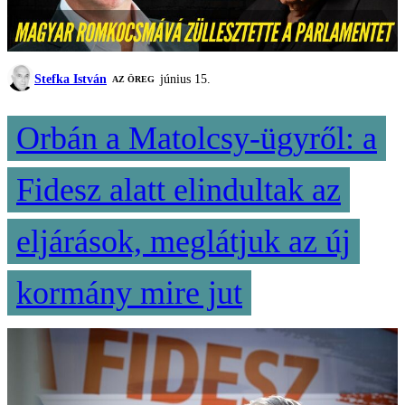
Stefka István
június 15.
AZ ÖREG
Orbán a Matolcsy-ügyről: a
Fidesz alatt elindultak az
eljárások, meglátjuk az új
kormány mire jut