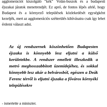
agglomerációt kiszolgáló "kék" Volán-buszok és a budapesti
éjszakai járatok menetrendjét. Ez apró, de fontos lépés afelé, hogy
Budapest és a környező települések közlekedését egységként
kezeljék, mert az agglomerációs szétterülés kihívásaira csak így lehet
érdemi választ adni.
Az új rendszernek köszönhetően Budapesten
éjszaka is könnyebb lesz eljutni a külső
kerületekbe. A rendszer emellett illeszkedik a
metró meghosszabbított üzemidejéhez, és sokkal
könnyebb lesz akár a belvárosból, egészen a Deák
Ferenc térről is eljutni éjszaka a főváros környéki
településekre
- ismertette a miniszter.