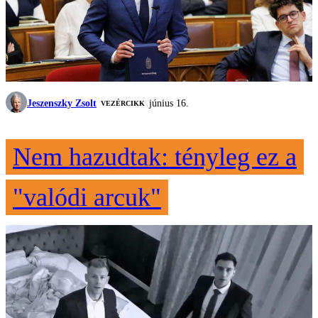
Jeszenszky Zsolt
június 16.
VEZÉRCIKK
Nem hazudtak: tényleg ez a
"valódi arcuk"