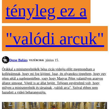
tényleg ez a
"valódi arcuk"
Dezse Balázs
június 15.
VEZÉRCIKK
Órákkal a miniszterelnökék béna cicás videója előtt megmondtam a
kollégáimnak, hogy mi fog kijönni. Igaz, én olyanokra tippeltem, hogy egy
réten sétál a naplementében, vagy hogy Magyar Péter valamilyen aranyos
állatot simogat. Végül is az állat bejött. Teljesen egyértelmű volt, hogy
milyen a miniszterelnök és társainak „valódi arca”. Szóval ebben nem
hazudott a videó beharangozója.