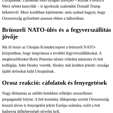
Ukrajnának. Láthatóan több nyugati szereplő – köztük Friedrich
Merz német kancellár – is igyekszik szabotálni Donald Trump
béketervét. Merz korábban kijelentette: nem szabad hagyni, hogy
Oroszország győzelmet arasson ebben a háborúban.
Brüsszeli NATO-ülés és a fegyverszállítás
jövője
Ma ül össze az Ukrajna Kontaktcsoport a brüsszeli NATO-
központban, hogy megvitassa a további fegyverszállításokat. A
megbeszéléseket Boris Pistorius német védelmi miniszter és brit
kollégája, John Healey vezetik. Healey már kedden jelezte: országa
újabb drónokat küld Ukrajnának.
Orosz reakció: cáfolatok és fenyegetések
Nagy-Britannia az utóbbi hetekben erőteljes oroszellenes
propagandát folytat. A brit kormány álláspontja szerint Oroszország
hosszú távon is fenyegetést jelent Európa számára, ezért a brit
hadsereg ütőképességét növelni kell.