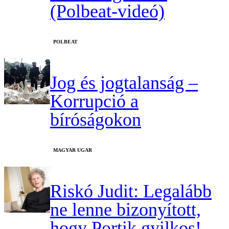
(Polbeat-videó)
‎POLBEAT
Jog és jogtalanság –
Korrupció a
bíróságokon
MAGYAR UGAR
Riskó Judit: Legalább
ne lenne bizonyított,
hogy Portik gyilkos!