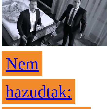
Nem
hazudtak: