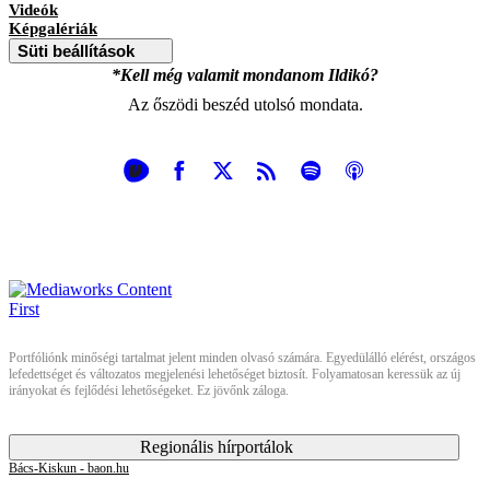
Videók
Képgalériák
Süti beállítások
*Kell még valamit mondanom Ildikó?
Az őszödi beszéd utolsó mondata.
Portfóliónk minőségi tartalmat jelent minden olvasó számára. Egyedülálló elérést, országos
lefedettséget és változatos megjelenési lehetőséget biztosít. Folyamatosan keressük az új
irányokat és fejlődési lehetőségeket. Ez jövőnk záloga.
Regionális hírportálok
Bács-Kiskun - baon.hu