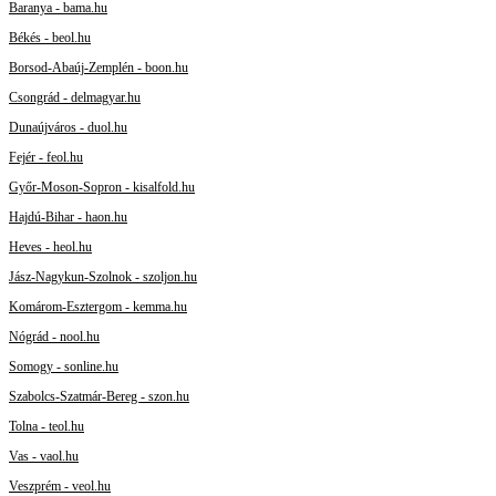
Baranya - bama.hu
Békés - beol.hu
Borsod-Abaúj-Zemplén - boon.hu
Csongrád - delmagyar.hu
Dunaújváros - duol.hu
Fejér - feol.hu
Győr-Moson-Sopron - kisalfold.hu
Hajdú-Bihar - haon.hu
Heves - heol.hu
Jász-Nagykun-Szolnok - szoljon.hu
Komárom-Esztergom - kemma.hu
Nógrád - nool.hu
Somogy - sonline.hu
Szabolcs-Szatmár-Bereg - szon.hu
Tolna - teol.hu
Vas - vaol.hu
Veszprém - veol.hu