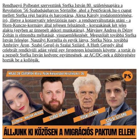
Rendhagyó Polbeatet szerveztünk Stefka István 80. születésnapjára a
Revolution '56 Szabadságharcos Sörözőbe, ahol a PestiSrácok.hu-s csapat
mellett Stefka régi barátja és harcostársa, Alexa Károly irodalomtörténész,
író, illetve a konzervatív televíziózás nagy, a rendszerváltoztatás utáni - a
Horn-Kuncze-kormány által teljesen felszámolt - korszakának két jeles
alakja (egyben az ünnepelt akkori munkatársa), Mátyássy Andrea és Dézsy
Zoltán is elmondta méltatását, visszaemlékezését. Megszólalt továbbá Stefka
István felesége, Naszályi Kornélia és egyik lánya, Stefka Nóra, továbbá
Ambrózy Áron, Szabó Gergő és Szalai Szilárd. A Huth Gergely által
celebrált rendkívüli adást végül egy fergeteges köszöntés követte, a tortát és
a pezsgőt Stefka István kedvenc együttesének, az AC/DC-nek a dübörgésére
hozták be a kollégák.