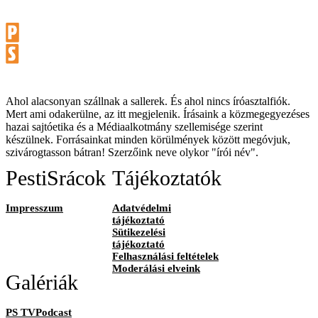
Ahol alacsonyan szállnak a sallerek. És ahol nincs íróasztalfiók.
Mert ami odakerülne, az itt megjelenik. Írásaink a közmegegyezéses
hazai sajtóetika és a Médiaalkotmány szellemisége szerint
készülnek. Forrásainkat minden körülmények között megóvjuk,
szivárogtasson bátran! Szerzőink neve olykor "írói név".
PestiSrácok
Tájékoztatók
Impresszum
Adatvédelmi
tájékoztató
Sütikezelési
tájékoztató
Felhasználási feltételek
Moderálási elveink
Galériák
PS TVPodcast