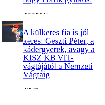
AZ ALVILÁG TITKAI
A külkeres fia is jól
keres: Geszti Péter, a
kádergyerek, avagy a
KISZ KB VIT-
vágtájától a Nemzeti
Vágtáig
A HÁLÓZAT