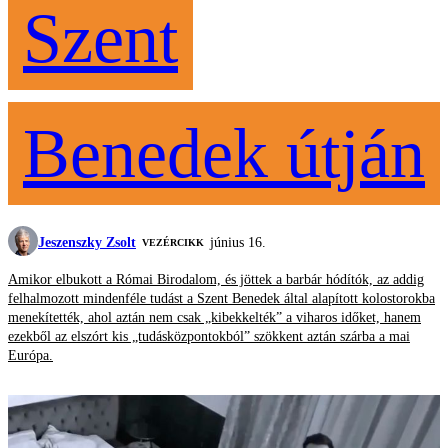
Szent
Benedek útján
Jeszenszky Zsolt
június 16.
VEZÉRCIKK
Amikor elbukott a Római Birodalom, és jöttek a barbár hódítók, az addig
felhalmozott mindenféle tudást a Szent Benedek által alapított kolostorokba
menekítették, ahol aztán nem csak „kibekkelték” a viharos időket, hanem
ezekből az elszórt kis „tudásközpontokból” szökkent aztán szárba a mai
Európa.