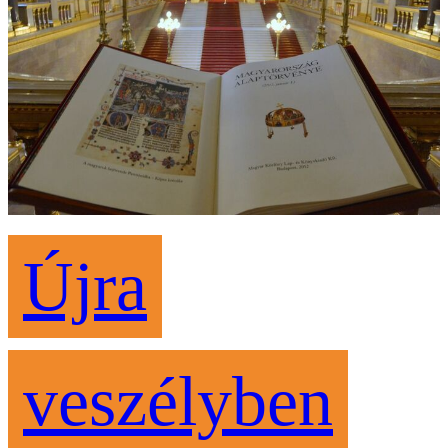
Újra
veszélyben