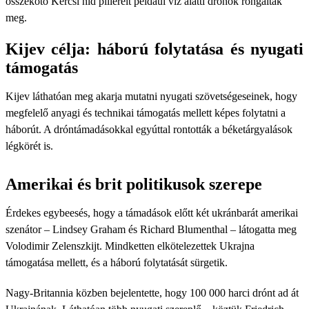
összekötő Kercsi híd pilléreit például víz alatti drónok rongálták
meg.
Kijev célja: háború folytatása és nyugati
támogatás
Kijev láthatóan meg akarja mutatni nyugati szövetségeseinek, hogy
megfelelő anyagi és technikai támogatás mellett képes folytatni a
háborút. A dróntámadásokkal egyúttal rontották a béketárgyalások
légkörét is.
Amerikai és brit politikusok szerepe
Érdekes egybeesés, hogy a támadások előtt két ukránbarát amerikai
szenátor – Lindsey Graham és Richard Blumenthal – látogatta meg
Volodimir Zelenszkijt. Mindketten elkötelezettek Ukrajna
támogatása mellett, és a háború folytatását sürgetik.
Nagy-Britannia közben bejelentette, hogy 100 000 harci drónt ad át