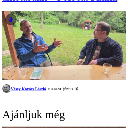
Vésey Kovács László
június 16.
‎POLBEAT
Ajánljuk még