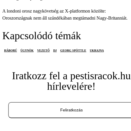
A londoni orosz nagykövetség az X-platformon közölte:
Oroszországnak nem áll szándékában megtámadni Nagy-Britanniát.
Kapcsolódó témák
HÁBORÚ
ÜGYNÖK
VEZETŐ
DJ
GEORG SPÖTTLE
UKRAJNA
Iratkozz fel a pestisracok.hu
hírlevelére!
Feliratkozás