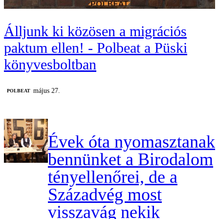
Álljunk ki közösen a migrációs
paktum ellen! - Polbeat a Püski
könyvesboltban
május 27.
‎POLBEAT
Évek óta nyomasztanak
bennünket a Birodalom
tényellenőrei, de a
Századvég most
visszavág nekik