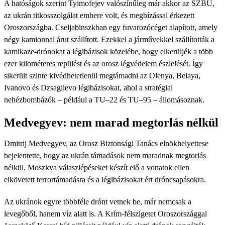
A hatóságok szerint Tyimofejev valószínűleg már akkor az SZBU,
az ukrán titkosszolgálat embere volt, és megbízással érkezett
Oroszországba. Cseljabinszkban egy fuvarozócéget alapított, amely
négy kamionnal árut szállított. Ezekkel a járművekkel szállították a
kamikaze-drónokat a légibázisok közelébe, hogy elkerüljék a több
ezer kilométeres repülést és az orosz légvédelem észlelését. Így
sikerült szinte kivédhetetlenül megtámadni az Olenya, Belaya,
Ivanovo és Dzsagilevo légibázisokat, ahol a stratégiai
nehézbombázók – például a TU–22 és TU–95 – állomásoznak.
Medvegyev: nem marad megtorlás nélkül
Dmitrij Medvegyev, az Orosz Biztonsági Tanács elnökhelyettese
bejelentette, hogy az ukrán támadások nem maradnak megtorlás
nélkül. Moszkva válaszlépéseket készít elő a vonatok ellen
elkövetett terrortámadásra és a légibázisokat ért dróncsapásokra.
Az ukránok egyre többféle drónt vetnek be, már nemcsak a
levegőből, hanem víz alatt is. A Krím-félszigetet Oroszországgal