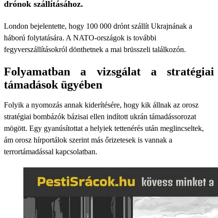
drónok szállításához.
London bejelentette, hogy 100 000 drónt szállít Ukrajnának a
háború folytatására. A NATO-országok is további
fegyverszállításokról dönthetnek a mai brüsszeli találkozón.
Folyamatban a vizsgálat a stratégiai
támadások ügyében
Folyik a nyomozás annak kiderítésére, hogy kik állnak az orosz
stratégiai bombázók bázisai ellen indított ukrán támadássorozat
mögött. Egy gyanúsítottat a helyiek tettenérés után meglincseltek,
ám orosz hírportálok szerint más őrizetesek is vannak a
terrortámadással kapcsolatban.