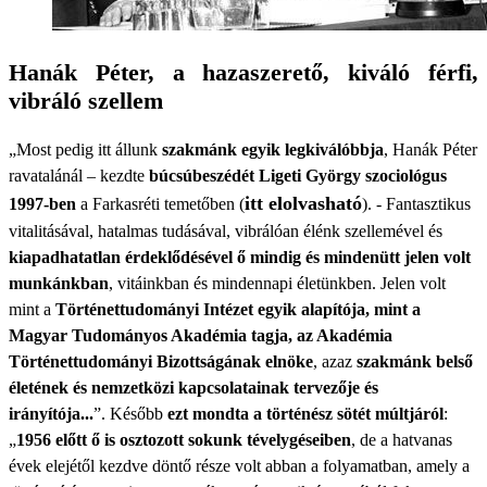
Hanák Péter, a hazaszerető, kiváló férfi,
vibráló szellem
„Most pedig itt állunk
szakmánk egyik legkiválóbbja
, Hanák Péter
ravatalánál – kezdte
búcsúbeszédét Ligeti György szociológus
itt elolvasható
1997-ben
a Farkasréti temetőben (
). - Fantasztikus
vitalitásával, hatalmas tudásával, vibrálóan élénk szellemével és
kiapadhatatlan érdeklődésével ő mindig és mindenütt jelen volt
munkánkban
, vitáinkban és mindennapi életünkben. Jelen volt
mint a
Történettudományi Intézet egyik alapítója, mint a
Magyar Tudományos Akadémia tagja, az Akadémia
Történettudományi Bizottságának elnöke
, azaz
szakmánk belső
életének és nemzetközi kapcsolatainak tervezője és
irányítója...
”. Később
ezt mondta a történész sötét múltjáról
:
„
1956 előtt ő is osztozott sokunk tévelygéseiben
, de a hatvanas
évek elejétől kezdve döntő része volt abban a folyamatban, amely a