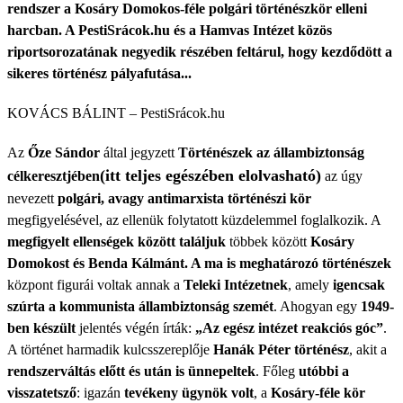
rendszer
a Kosáry Domokos-féle polgári történészkör elleni
harcban.
A PestiSrácok.hu és a Hamvas Intézet közös
riportsorozatának negyedik részében feltárul, hogy kezdődött a
sikeres történész pályafutása...
KOVÁCS BÁLINT – PestiSrácok.hu
Az
Őze Sándor
által jegyzett
Történészek az állambiztonság
(itt teljes egészében elolvasható)
célkeresztjében
az úgy
nevezett
polgári, avagy antimarxista történészi kör
megfigyelésével, az ellenük folytatott küzdelemmel foglalkozik. A
megfigyelt ellenségek között találjuk
többek között
Kosáry
Domokost és Benda Kálmánt. A ma is meghatározó történészek
központ figurái voltak annak a
Teleki Intézetnek
, amely
igencsak
szúrta a kommunista állambiztonság szemét
. Ahogyan egy
1949-
ben készült
jelentés végén írták:
„Az egész intézet reakciós góc”
.
A történet harmadik kulcsszereplője
Hanák Péter történész
, akit a
rendszerváltás előtt és után is ünnepeltek
. Főleg
utóbbi a
visszatetsző
: igazán
tevékeny ügynök volt
, a
Kosáry-féle kör