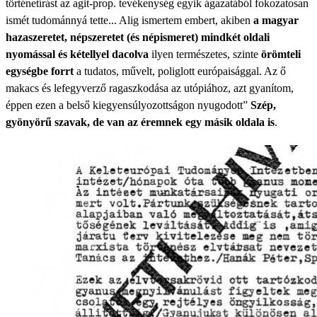
történetírást az agit-prop. tevékenység egyik ágazatából fokozatosan
ismét tudománnyá tette... Alig ismertem embert, akiben
a magyar
hazaszeretet, népszeretet (és népismeret) mindkét oldali
nyomással és kétellyel dacolva
ilyen természetes, szinte
örömteli
egységbe forrt
a tudatos, művelt, poliglott európaisággal. Az ő
makacs és lefegyverző ragaszkodása az utópiához, azt gyanítom,
éppen ezen a belső kiegyensúlyozottságon nyugodott”
Szép,
gyönyörű szavak, de van az éremnek egy másik oldala is
.