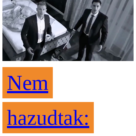
Nem
hazudtak: