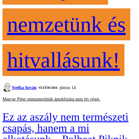
nemzetünk és
hitvallásunk!
Stefka István
június 14.
VEZÉRCIKK
Magyar Péter miniszterelnök ámokfutása nem ért véget.
Ez az aszály nem természeti
csapás, hanem a mi