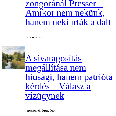
zongoránál Presser –
Amikor nem nekünk,
hanem neki írták a dalt
A HÁLÓZAT
A sivatagosítás
megállítása nem
hiúsági, hanem patrióta
kérdés – Válasz a
vízügynek
HUSZONÖTÖDIK ÓRA