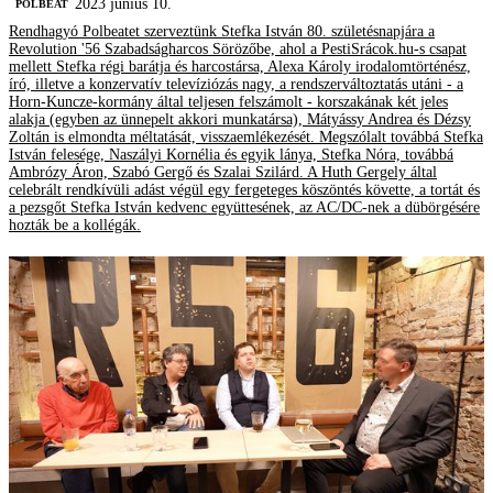
2023 június 10.
‎POLBEAT
Rendhagyó Polbeatet szerveztünk Stefka István 80. születésnapjára a
Revolution '56 Szabadságharcos Sörözőbe, ahol a PestiSrácok.hu-s csapat
mellett Stefka régi barátja és harcostársa, Alexa Károly irodalomtörténész,
író, illetve a konzervatív televíziózás nagy, a rendszerváltoztatás utáni - a
Horn-Kuncze-kormány által teljesen felszámolt - korszakának két jeles
alakja (egyben az ünnepelt akkori munkatársa), Mátyássy Andrea és Dézsy
Zoltán is elmondta méltatását, visszaemlékezését. Megszólalt továbbá Stefka
István felesége, Naszályi Kornélia és egyik lánya, Stefka Nóra, továbbá
Ambrózy Áron, Szabó Gergő és Szalai Szilárd. A Huth Gergely által
celebrált rendkívüli adást végül egy fergeteges köszöntés követte, a tortát és
a pezsgőt Stefka István kedvenc együttesének, az AC/DC-nek a dübörgésére
hozták be a kollégák.