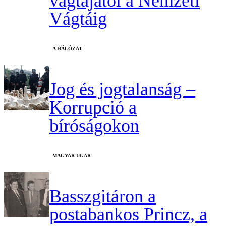
vágtájától a Nemzeti
Vágtáig
A HÁLÓZAT
Jog és jogtalanság –
Korrupció a
bíróságokon
MAGYAR UGAR
Basszgitáron a
postabankos Princz, a