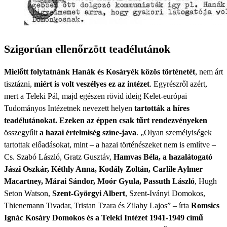
Szigorúan ellenőrzött teadélutánok
Mielőtt folytatnánk Hanák és Kosáryék közös történetét
, nem árt
tisztázni,
miért is volt veszélyes ez az intézet
. Egyrészről azért,
mert a Teleki Pál, majd egészen rövid ideig Kelet-európai
Tudományos Intézetnek nevezett helyen
tartották a híres
teadélutánokat. Ezeken az éppen csak tűrt rendezvényeken
összegyűlt
a hazai értelmiség színe-java
. „Olyan személyiségek
tartottak előadásokat, mint – a hazai történészeket nem is említve –
Cs. Szabó László, Gratz Gusztáv,
Hamvas Béla, a hazalátogató
Jászi Oszkár, Kéthly Anna, Kodály Zoltán, Carlile Aylmer
Macartney, Márai Sándor, Moór Gyula, Passuth László
, Hugh
Seton Watson,
Szent-Györgyi Albert
, Szent-Iványi Domokos,
Thienemann Tivadar, Tristan Tzara és Zilahy Lajos” – írta
Romsics
Ignác Kosáry Domokos és a Teleki Intézet 1941-1949 című