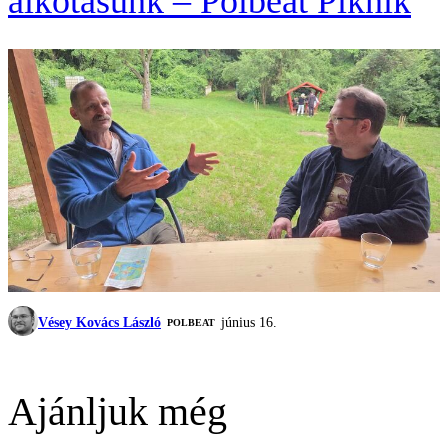
alkotásunk – Polbeat Piknik
Vésey Kovács László
június 16.
‎POLBEAT
Ajánljuk még