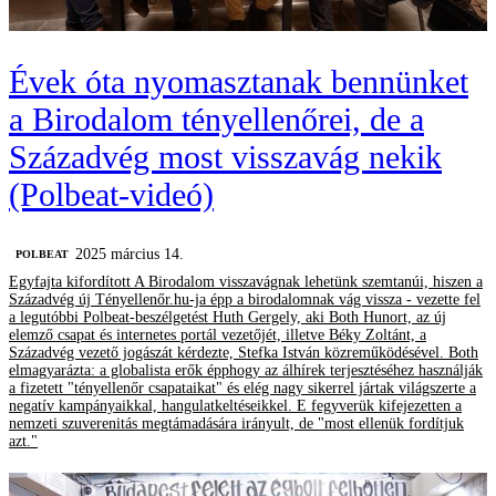
Évek óta nyomasztanak bennünket
a Birodalom tényellenőrei, de a
Századvég most visszavág nekik
(Polbeat-videó)
2025 március 14.
‎POLBEAT
Egyfajta kifordított A Birodalom visszavágnak lehetünk szemtanúi, hiszen a
Századvég új Tényellenőr.hu-ja épp a birodalomnak vág vissza - vezette fel
a legutóbbi Polbeat-beszélgetést Huth Gergely, aki Both Hunort, az új
elemző csapat és internetes portál vezetőjét, illetve Béky Zoltánt, a
Századvég vezető jogászát kérdezte, Stefka István közreműködésével. Both
elmagyarázta: a globalista erők épphogy az álhírek terjesztéséhez használják
a fizetett "tényellenőr csapataikat" és elég nagy sikerrel jártak világszerte a
negatív kampányaikkal, hangulatkeltéseikkel. E fegyverük kifejezetten a
nemzeti szuverenitás megtámadására irányult, de "most ellenük fordítjuk
azt."