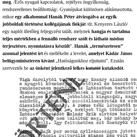
meg
. /Erős nyugati kapcsolatok, rejtélyes öngyilkosság,
rendszerellenes beállítottság/. Gyanújukat különösen alátámasztotta,
mikor
egy alkalommal Hanák Péter átvizsgálva az egyik
jobboldali történész kollégájának fiókját
/dr. Kenyeres László/
egy naplót illetőleg feljegyzést talált, melynek
hangja és tartalma
teljes mértékben a fennálló rendszer szólt és látható módon
terjesztésre, nyomtatásra készült
”.
Hanák „természetesen”
azonnal jelentést írt
és mellékelte a levelet,
amelyet Kádár János
belügyminiszteren kívánt
„Hatóságunkhoz eljuttatni”. Ezután
szervezték be
az önként jelentkező lelkes
kutatót
kutakodót
.