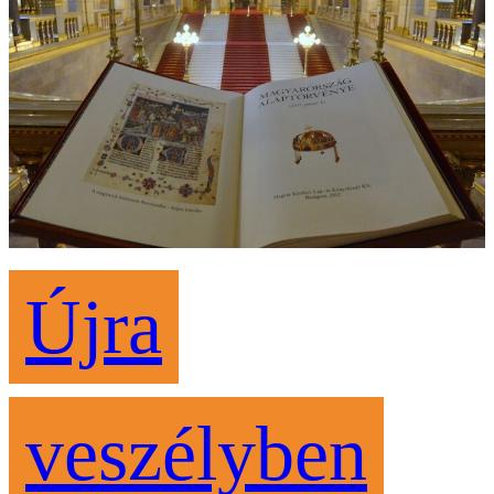
Újra
veszélyben