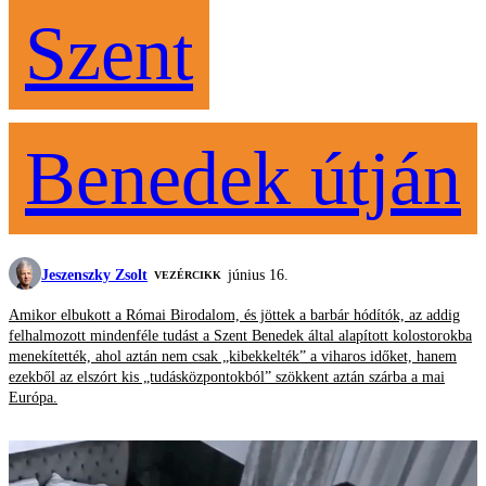
Szent
Benedek útján
Jeszenszky Zsolt
június 16.
VEZÉRCIKK
Amikor elbukott a Római Birodalom, és jöttek a barbár hódítók, az addig
felhalmozott mindenféle tudást a Szent Benedek által alapított kolostorokba
menekítették, ahol aztán nem csak „kibekkelték” a viharos időket, hanem
ezekből az elszórt kis „tudásközpontokból” szökkent aztán szárba a mai
Európa.