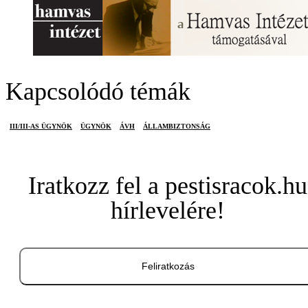
Kapcsolódó témák
III/III-AS ÜGYNÖK
ÜGYNÖK
ÁVH
ÁLLAMBIZTONSÁG
Iratkozz fel a pestisracok.hu
hírlevelére!
Feliratkozás