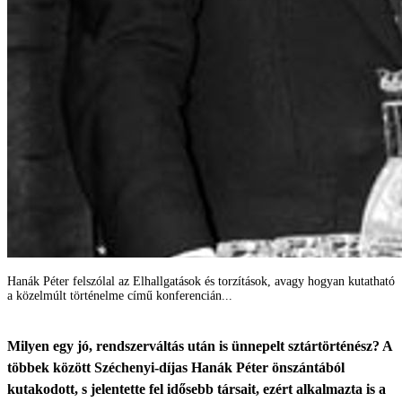
Hanák Péter felszólal az Elhallgatások és torzítások, avagy hogyan kutatható
a közelmúlt történelme című konferencián...
Milyen egy jó, rendszerváltás után is ünnepelt sztártörténész? A
többek között Széchenyi-díjas Hanák Péter önszántából
kutakodott, s jelentette fel idősebb társait, ezért alkalmazta is a