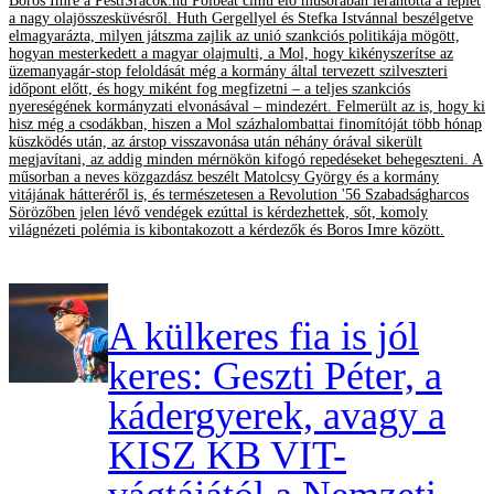
Boros Imre a PestiSrácok.hu Polbeat című élő műsorában lerántotta a leplet
a nagy olajösszesküvésről. Huth Gergellyel és Stefka Istvánnal beszélgetve
elmagyarázta, milyen játszma zajlik az unió szankciós politikája mögött,
hogyan mesterkedett a magyar olajmulti, a Mol, hogy kikényszerítse az
üzemanyagár-stop feloldását még a kormány által tervezett szilveszteri
időpont előtt, és hogy miként fog megfizetni – a teljes szankciós
nyereségének kormányzati elvonásával – mindezért. Felmerült az is, hogy ki
hisz még a csodákban, hiszen a Mol százhalombattai finomítóját több hónap
küszködés után, az árstop visszavonása után néhány órával sikerült
megjavítani, az addig minden mérnökön kifogó repedéseket behegeszteni. A
műsorban a neves közgazdász beszélt Matolcsy György és a kormány
vitájának hátteréről is, és természetesen a Revolution '56 Szabadságharcos
Sörözőben jelen lévő vendégek ezúttal is kérdezhettek, sőt, komoly
világnézeti polémia is kibontakozott a kérdezők és Boros Imre között.
A külkeres fia is jól
keres: Geszti Péter, a
kádergyerek, avagy a
KISZ KB VIT-