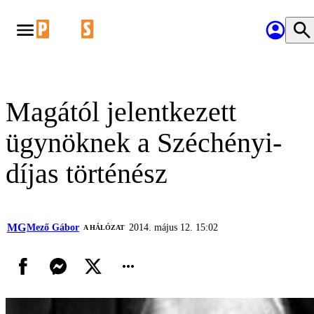
Magától jelentkezett
ügynöknek a Széchényi-
díjas történész
MG
Mező Gábor
2014. május 12. 15:02
A HÁLÓZAT