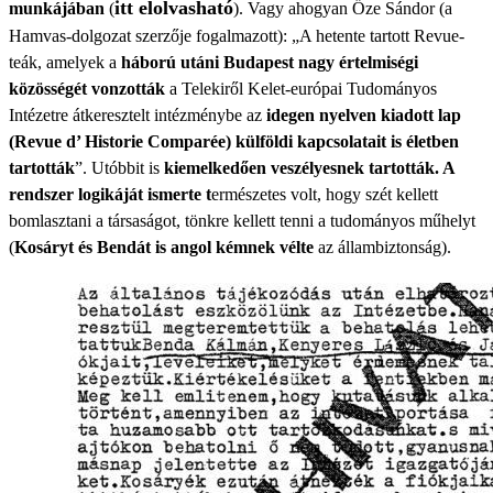
itt elolvasható
munkájában
(
). Vagy ahogyan Őze Sándor (a
Hamvas-dolgozat szerzője fogalmazott): „A hetente tartott Revue-
teák, amelyek a
háború utáni Budapest nagy értelmiségi
közösségét vonzották
a Telekiről Kelet-európai Tudományos
Intézetre átkeresztelt intézménybe az
idegen nyelven kiadott lap
(Revue d’ Historie Comparée) külföldi kapcsolatait is életben
tartották
”. Utóbbit is
kiemelkedően veszélyesnek tartották. A
rendszer logikáját ismerte t
ermészetes volt, hogy szét kellett
bomlasztani a társaságot, tönkre kellett tenni a tudományos műhelyt
(
Kosáryt és Bendát is angol kémnek vélte
az állambiztonság).