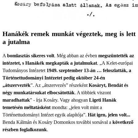
Hanákék remek munkát végeztek, meg is lett
a jutalma
A
bomlasztás sikeres volt
. Még abban az évben
megszüntették az
intézetet, s Hanákék megkapták a jutalmukat
. „A Kelet-európai
Tudományos Intézetet
1949. szeptember 13-án … feloszlatták, a
Történettudományi Intézetet pedig október 24-én
„átszervezték
”. Az „átszervezés” részeként
Kosáryt, Bendát és
négy munkatársukat elbocsátották
. A többiek viszont
maradhattak
” - írja Kosáry. Vagy ahogyan
Ligeti Hanák
temetésén méltatásként
mondta: „jelen volt mint a
Történettudományi Intézet egyik alapítója”.
Hát igen, jelen volt...
Benda Kálmán és Kosáry Domonkos további sorsával a
következő
részben foglalkozunk
.