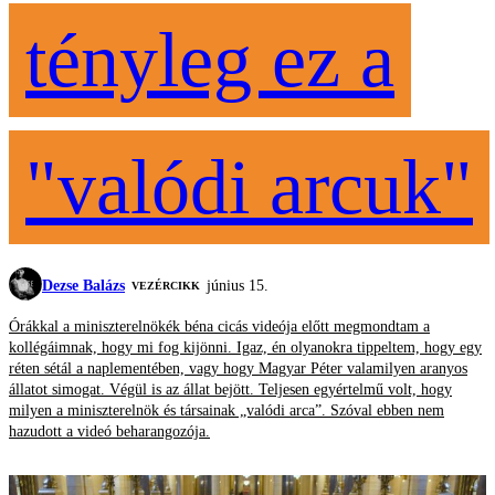
tényleg ez a
"valódi arcuk"
Dezse Balázs
június 15.
VEZÉRCIKK
Órákkal a miniszterelnökék béna cicás videója előtt megmondtam a
kollégáimnak, hogy mi fog kijönni. Igaz, én olyanokra tippeltem, hogy egy
réten sétál a naplementében, vagy hogy Magyar Péter valamilyen aranyos
állatot simogat. Végül is az állat bejött. Teljesen egyértelmű volt, hogy
milyen a miniszterelnök és társainak „valódi arca”. Szóval ebben nem
hazudott a videó beharangozója.