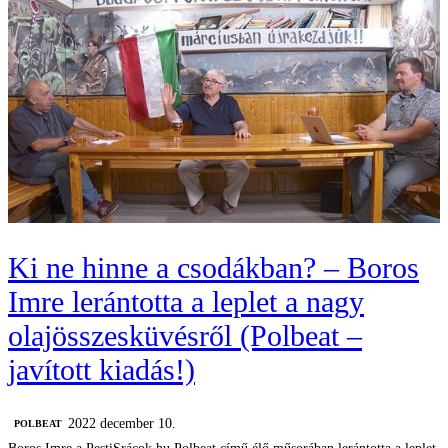
Ki ne hinne a csodákban? – Boros
Imre lerántotta a leplet a nagy
olajösszesküvésről (Polbeat –
javított kiadás!)
2022 december 10.
‎POLBEAT