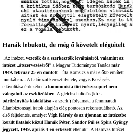
Hanák lebukott, de még ő követelt elégtételt
„Az intézeti
vezetők és a szerkesztők leváltásáról, valamint az
intézet „átszervezéséről”
a Magyar Tudományos Tanács
már
1949. február 25-én döntött
– írta Romsics a már előbb említett
munkában. - A határozat keresztülvitele, vagyis Kosáryék
eltávolítása érdekében a
kommunista történészcsoport nem
válogatott az eszközökben
. A gleichschaltolás (kb.: a
pártirányítás kialakítása
- a szerk.) folyamata a fennmaradt
állambiztonsági iratok alapján elég pontosan rekonstruálható. Az
első feljelentés, amelyet
Vígh Károly és az újonnan az intézetbe
került fiatalok közül Hanák Péter, Sándor Pál és Spira György
jegyzett, 1949. április 4-én érkezett
ellenük”. A Hamvas Intézet