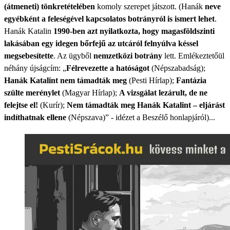
(átmeneti) tönkretételében
komoly szerepet játszott. (Hanák
neve
egyébként a feleségével kapcsolatos botrányról is ismert lehet
.
Hanák Katalin
1990-ben azt nyilatkozta, hogy magasföldszinti
lakásában egy idegen bőrfejű az utcáról felnyúlva késsel
megsebesítette
. Az ügyből
nemzetközi botrány
lett. Emlékeztetőül
néhány újságcím: „
Félrevezette a hatóságot
(Népszabadság);
Hanák Katalint nem támadták meg
(Pesti Hírlap);
Fantázia
szülte merénylet
(Magyar Hírlap);
A vizsgálat lezárult, de ne
felejtse el!
(Kurír);
Nem támadták meg Hanák Katalint – eljárást
indíthatnak ellene
(Népszava)” - idézet a Beszélő honlapjáról)...