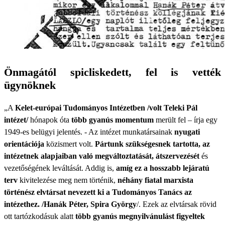
Önmagától spicliskedett, fel is vették
ügynöknek
„A
Kelet-európai Tudományos Intézetben /volt Teleki Pál
intézet/
hónapok óta
több gyanús momentum
merült fel – írja egy
1949-es belügyi jelentés. - Az intézet munkatársainak
nyugati
orientációja
közismert volt.
Pártunk szükségesnek tartotta, az
intézetnek alapjaiban való megváltoztatását, átszervezését
és
vezetőségének leváltását. Addig is,
amíg ez a hosszabb lejáratú
terv
kivitelezése meg nem történik,
néhány fiatal marxista
történész elvtársat nevezett ki a Tudományos Tanács az
intézethez. /Hanák Péter, Spira György
/. Ezek az elvtársak rövid
ott tartózkodásuk alatt
több gyanús megnyilvánulást figyeltek