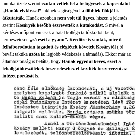
munkafüzete szerint
ezután vették fel a belügyesek a kapcsolatot
„Hanák elvtárssal”
, akinek segítségével
a többiek fiókját is
átkutatták
. Hanák azonban
nem volt túl ügyes
, hiszen a jelentés
szerint
Kosáryék később észrevették a kutakodást.
S mivel a
kérdéses időpontban csak a fiatal kolléga tartózkodott bent,
természetesen
„rá esett a gyanú”. Kérdőre is vonták, mire ő
felháborodottan tagadott és elégtételt követelt Kosárytól
(jól
bevált taktika
azóta is
: legjobb védekezés a támadás). Ekkor már az
állambiztonság is belátta, hogy
Hanák egyedül kevés, ezért a
lehallgatókészülékek beszereléséhez el kezdték beszervezni az
intézet portását
is.