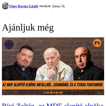
Vésey Kovács László
június 16.
‎POLBEAT
Ajánljuk még
Bíró Zoltán, az MDF alapító elnöke