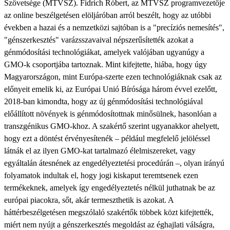
Szövetsége (MTVSZ). Fidrich Róbert, az MTVSZ programvezetője
az online beszélgetésen elöljáróban arról beszélt, hogy az utóbbi
években a hazai és a nemzetközi sajtóban is a "precíziós nemesítés",
"génszerkesztés" varázsszavaival népszerűsítették azokat a
génmódosítási technológiákat, amelyek valójában ugyanúgy a
GMO-k csoportjába tartoznak. Mint kifejtette, hiába, hogy úgy
Magyarországon, mint Európa-szerte ezen technológiáknak csak az
előnyeit emelik ki, az Európai Unió Bírósága három évvel ezelőtt,
2018-ban kimondta, hogy az új génmódosítási technológiával
előállított növények is génmódosítottnak minősülnek, hasonlóan a
transzgénikus GMO-khoz. A szakértő szerint ugyanakkor ahelyett,
hogy ezt a döntést érvényesítenék – például megfelelő jelöléssel
látnák el az ilyen GMO-kat tartalmazó élelmiszereket, vagy
egyáltalán átesnének az engedélyeztetési procedúrán –, olyan irányú
folyamatok indultak el, hogy jogi kiskaput teremtsenek ezen
termékeknek, amelyek így engedélyeztetés nélkül juthatnak be az
európai piacokra, sőt, akár termeszthetik is azokat. A
háttérbeszélgetésen megszólaló szakértők többek közt kifejtették,
miért nem nyújt a génszerkesztés megoldást az éghajlati válságra,