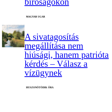
bíróságokon
MAGYAR UGAR
A sivatagosítás
megállítása nem
hiúsági, hanem patrióta
kérdés – Válasz a
vízügynek
HUSZONÖTÖDIK ÓRA