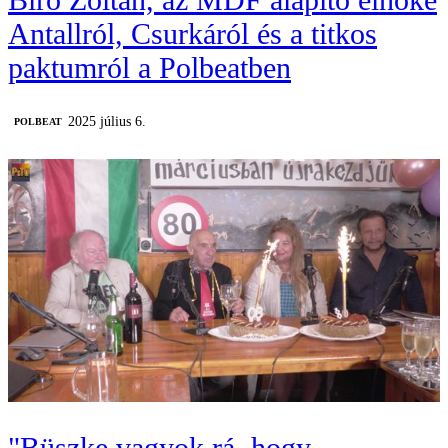
Antallról, Csurkáról és a titkos
paktumról a Polbeatben
2025 július 6.
‎POLBEAT
"Büszke vagyok rá, hogy