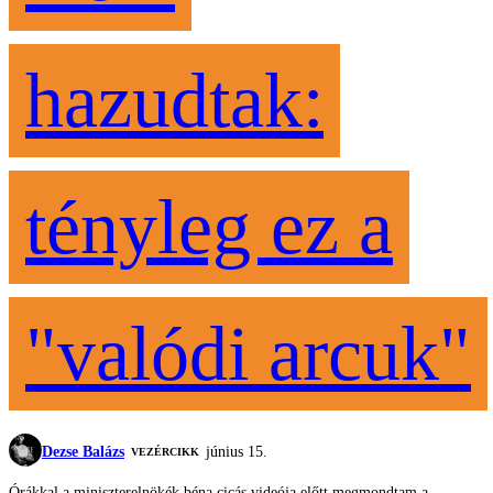
hazudtak:
tényleg ez a
"valódi arcuk"
Dezse Balázs
június 15.
VEZÉRCIKK
Órákkal a miniszterelnökék béna cicás videója előtt megmondtam a