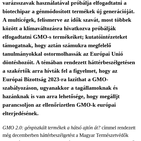
varázsszavak használatával próbálja elfogadtatni a
biotechipar a génmódosított termékek új generációját.
A multicégek, felismerve az idők szavát, most többek
között a klímaváltozásra hivatkozva próbálják
elfogadtatni GMO-s termékeiket; kutatóintézeteket
támogatnak, hogy aztán számukra megfelelő
tanulmányokkal ostormolhassák az Európai Unió
döntéshozóit. A témában rendezett háttérbeszélgetésen
a szakértők arra hívták fel a figyelmet, hogy az
Európai Bizottság 2023-ra lazíthat a GMO-
szabályozáson, ugyanakkor a tagállamoknak és
hazánknak is van arra lehetősége, hogy megálljt
parancsoljon az ellenőrizetlen GMO-k európai
elterjedésének.
GMO 2.0: génpiszkált termékek a hátsó ajtón át?
címmel rendezett
még decemberben háttérbeszélgetést a Magyar Természetvédők