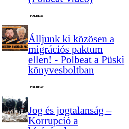
‎POLBEAT
Álljunk ki közösen a
migrációs paktum
ellen! - Polbeat a Püski
könyvesboltban
‎POLBEAT
Jog és jogtalanság –
Korrupció a