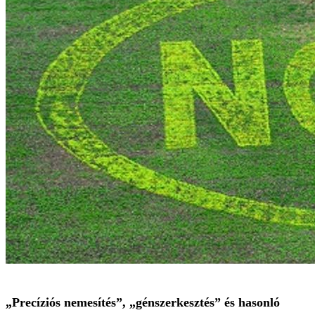
„Precíziós nemesítés”, „génszerkesztés” és hasonló