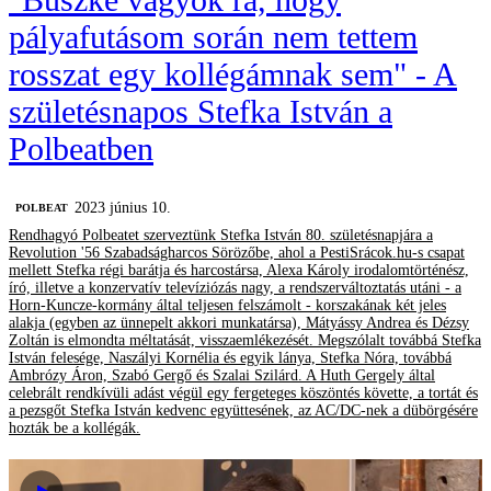
pályafutásom során nem tettem
rosszat egy kollégámnak sem" - A
születésnapos Stefka István a
Polbeatben
2023 június 10.
‎POLBEAT
Rendhagyó Polbeatet szerveztünk Stefka István 80. születésnapjára a
Revolution '56 Szabadságharcos Sörözőbe, ahol a PestiSrácok.hu-s csapat
mellett Stefka régi barátja és harcostársa, Alexa Károly irodalomtörténész,
író, illetve a konzervatív televíziózás nagy, a rendszerváltoztatás utáni - a
Horn-Kuncze-kormány által teljesen felszámolt - korszakának két jeles
alakja (egyben az ünnepelt akkori munkatársa), Mátyássy Andrea és Dézsy
Zoltán is elmondta méltatását, visszaemlékezését. Megszólalt továbbá Stefka
István felesége, Naszályi Kornélia és egyik lánya, Stefka Nóra, továbbá
Ambrózy Áron, Szabó Gergő és Szalai Szilárd. A Huth Gergely által
celebrált rendkívüli adást végül egy fergeteges köszöntés követte, a tortát és
a pezsgőt Stefka István kedvenc együttesének, az AC/DC-nek a dübörgésére
hozták be a kollégák.