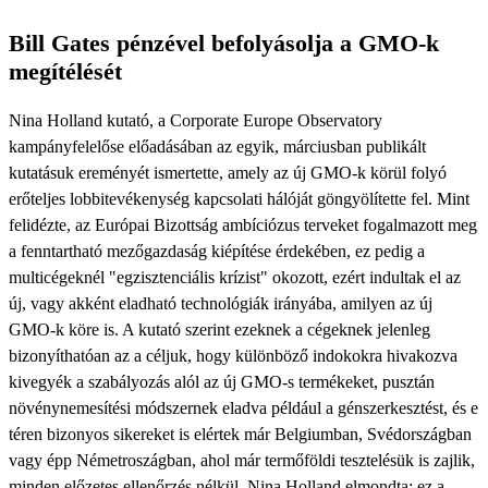
Bill Gates pénzével befolyásolja a GMO-k
megítélését
Nina Holland kutató, a Corporate Europe Observatory
kampányfelelőse előadásában az egyik, márciusban publikált
kutatásuk ereményét ismertette, amely az új GMO-k körül folyó
erőteljes lobbitevékenység kapcsolati hálóját göngyölítette fel. Mint
felidézte, az Európai Bizottság ambíciózus terveket fogalmazott meg
a fenntartható mezőgazdaság kiépítése érdekében, ez pedig a
multicégeknél "egzisztenciális krízist" okozott, ezért indultak el az
új, vagy akként eladható technológiák irányába, amilyen az új
GMO-k köre is. A kutató szerint ezeknek a cégeknek jelenleg
bizonyíthatóan az a céljuk, hogy különböző indokokra hivakozva
kivegyék a szabályozás alól az új GMO-s termékeket, pusztán
növénynemesítési módszernek eladva például a génszerkesztést, és e
téren bizonyos sikereket is elértek már Belgiumban, Svédországban
vagy épp Németroszágban, ahol már termőföldi tesztelésük is zajlik,
minden előzetes ellenőrzés nélkül. Nina Holland elmondta: ez a