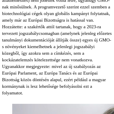
állatnemesítés) nem jöhettek volna létre, ugyanúgy GMO-
nak minősülnek. A programvezető szerint ezzel szemben a
biotechnológiai cégek olyan globális kampányt folytatnak,
amely már az Európai Bizottságra is hatással van.
Hozzátette: a szakértők attól tartanak, hogy a 2023-ra
tervezett jogszabálycsomagban (amelynek jelenleg előzetes
tanulmányi dokumentációját állítják össze) egyes új GMO-
s növényeket kiemelhetnek a jelenlegi jogszabályi
közegből, így azokra sem a címkézés, sem a
kockázatelemzés kötelezettsége nem vonatkozva.
Ugyanakkor megjegyezte: mivel az új szabályozás az
Európai Parlament, az Európa Tanács és az Európai
Bizottság közös döntésén alapul, ezért például a magyar
kormánynak is lesz lehetősége befolyásolni ezt a
folyamatot.