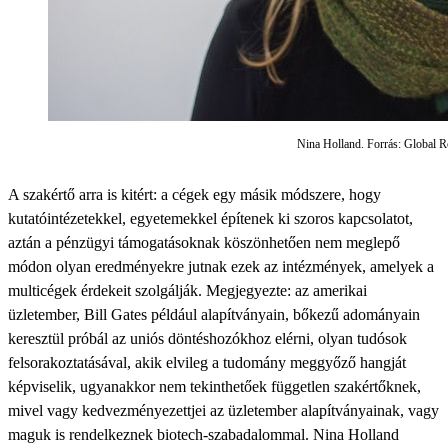
Nina Holland. Forrás: Global R
A szakértő arra is kitért: a cégek egy másik módszere, hogy
kutatóintézetekkel, egyetemekkel építenek ki szoros kapcsolatot,
aztán a pénzügyi támogatásoknak köszönhetően nem meglepő
módon olyan eredményekre jutnak ezek az intézmények, amelyek a
multicégek érdekeit szolgálják. Megjegyezte: az amerikai
üzletember, Bill Gates például alapítványain, bőkezű adományain
keresztül próbál az uniós döntéshozókhoz elérni, olyan tudósok
felsorakoztatásával, akik elvileg a tudomány meggyőző hangját
képviselik, ugyanakkor nem tekinthetőek független szakértőknek,
mivel vagy kedvezményezettjei az üzletember alapítványainak, vagy
maguk is rendelkeznek biotech-szabadalommal. Nina Holland