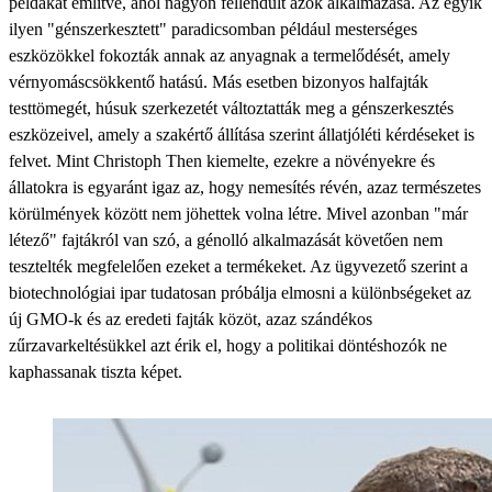
példákat említve, ahol nagyon fellendült azok alkalmazása. Az egyik
ilyen "génszerkesztett" paradicsomban például mesterséges
eszközökkel fokozták annak az anyagnak a termelődését, amely
vérnyomáscsökkentő hatású. Más esetben bizonyos halfajták
testtömegét, húsuk szerkezetét változtatták meg a génszerkesztés
eszközeivel, amely a szakértő állítása szerint állatjóléti kérdéseket is
felvet. Mint Christoph Then kiemelte, ezekre a növényekre és
állatokra is egyaránt igaz az, hogy nemesítés révén, azaz természetes
körülmények között nem jöhettek volna létre. Mivel azonban "már
létező" fajtákról van szó, a génolló alkalmazását követően nem
tesztelték megfelelően ezeket a termékeket. Az ügyvezető szerint a
biotechnológiai ipar tudatosan próbálja elmosni a különbségeket az
új GMO-k és az eredeti fajták közöt, azaz szándékos
zűrzavarkeltésükkel azt érik el, hogy a politikai döntéshozók ne
kaphassanak tiszta képet.