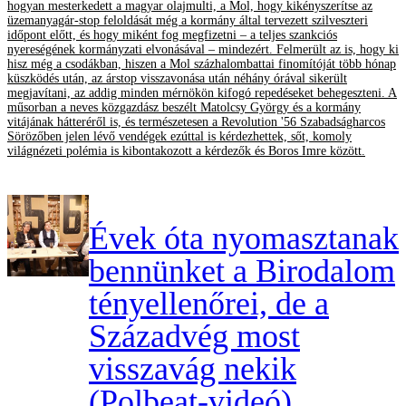
hogyan mesterkedett a magyar olajmulti, a Mol, hogy kikényszerítse az
üzemanyagár-stop feloldását még a kormány által tervezett szilveszteri
időpont előtt, és hogy miként fog megfizetni – a teljes szankciós
nyereségének kormányzati elvonásával – mindezért. Felmerült az is, hogy ki
hisz még a csodákban, hiszen a Mol százhalombattai finomítóját több hónap
küszködés után, az árstop visszavonása után néhány órával sikerült
megjavítani, az addig minden mérnökön kifogó repedéseket behegeszteni. A
műsorban a neves közgazdász beszélt Matolcsy György és a kormány
vitájának hátteréről is, és természetesen a Revolution '56 Szabadságharcos
Sörözőben jelen lévő vendégek ezúttal is kérdezhettek, sőt, komoly
világnézeti polémia is kibontakozott a kérdezők és Boros Imre között.
Évek óta nyomasztanak
bennünket a Birodalom
tényellenőrei, de a
Századvég most
visszavág nekik
(Polbeat-videó)