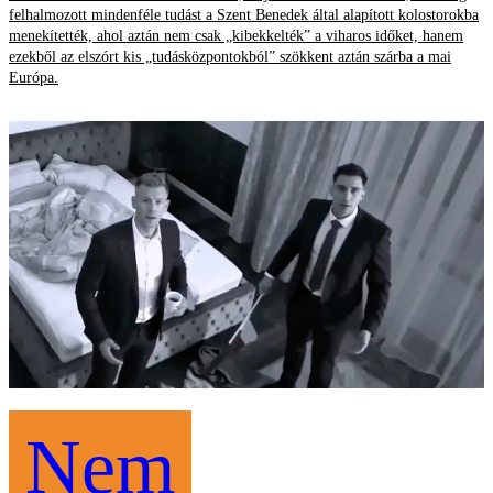
felhalmozott mindenféle tudást a Szent Benedek által alapított kolostorokba
menekítették, ahol aztán nem csak „kibekkelték” a viharos időket, hanem
ezekből az elszórt kis „tudásközpontokból” szökkent aztán szárba a mai
Európa.
Nem