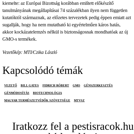
kiemelte: az Európai Bizottság korábban említett előkészítő
tanulmányának megállapításai 74 százalékban ilyen nem független
kutatóktól származnak, az előzetes tervezetek pedig éppen emiatt azt
sugallják, hogy ha nem mutatható ki egyértelműen káros hatás,
akkor kockázatelemzés nélkül is biztonságosnak mondhatóak az új
GMO-s termékek.
Vezetőkép: MTI/Czika László
Kapcsolódó témák
VEZETŐ
BILL GATES
FIDRICH RÓBERT
GMO
GÉNSZERKESZTÉS
GÉNMÓDOSÍTÁS
BIOTECHNOLÓGIA
MAGYAR TERMÉSZETVÉDŐK SZÖVETSÉGE
MTVSZ
Iratkozz fel a pestisracok.hu