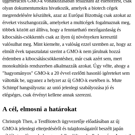
újgenerációs GMO-k vonatkozásában fellazítani az ellenőrzést, csak
olyan dokumentumokra hivatkozik, amelyek a biotech cégek
megrendelésére készültek, azaz az Európai Bizottság csak azokat az
érveket visszhangozzák, amelyeket a multicégek fogalmaznak meg,
többek között azt állítva, hogy a fenntartható mezőgazdaság és
kibocsátás-csökkentés csak az ilyen új növényeken keresztül
valósulhat meg. Mint kiemelte, a valóság ezzel szemben az, hogy az
elmúlt évek tapasztalatai szerint a GMO-k nem járulnak hozzá
érdemben a kibocsátáscsökkentéshez, már csak azért sem, mert
monokultúrás rendszerben alkalmazzák azokat. Úgy vélte, ahogy a
"hagyományos" GMO-k a 20 évvel ezelőtti hasonló igéreteket sem
váltották be, ugyanez a helyzet az új GMO-k esetében is. Mute
Schimpf hangsúlyozta: az unió jelenlegi szabályozása jó és
elégséges, csak érvényt kellene annak szerezni.
A cél, elmosni a határokat
Christoph Then, a TestBiotech ügyvezetője előadásában az új
GMO-k jelenlegi elterjedéséről és tulajdonságairól beszélt japán