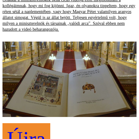
kollégáimnak, hogy mi fog kijönni. Igaz, én olyanokra tippeltem, hogy egy
réten sétál a naplementében, vagy hogy Magyar Péter valamilyen aranyos
állatot simogat. Végül is az állat bejött. Teljesen egyértelmű volt, hogy
milyen a miniszterelnök és társainak „valódi arca”. Szóval ebben nem
hazudott a videó beharangozója.