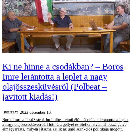
Ki ne hinne a csodákban? – Boros
Imre lerántotta a leplet a nagy
olajösszesküvésről (Polbeat –
javított kiadás!)
2022 december 10.
‎POLBEAT
Boros Imre a PestiSrácok.hu Polbeat című élő műsorában lerántotta a leplet
a nagy olajösszesküvésről. Huth Gergellyel és Stefka Istvánnal beszélgetve
elmagyarázta, milyen játszma zajlik az unió szankciós politikája mögött,