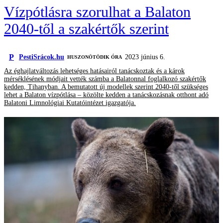
Vízpótlásra szorulhat a Balaton
2040-től a szakértők szerint
P
PestiSrácok.hu
2023 június 6.
HUSZONÖTÖDIK ÓRA
Az éghajlatváltozás lehetséges hatásairól tanácskoztak és a károk
mérséklésének módjait vették számba a Balatonnal foglalkozó szakértők
kedden, Tihanyban. A bemutatott új modellek szerint 2040-től szükséges
lehet a Balaton vízpótlása – közölte kedden a tanácskozásnak otthont adó
Balatoni Limnológiai Kutatóintézet igazgatója.