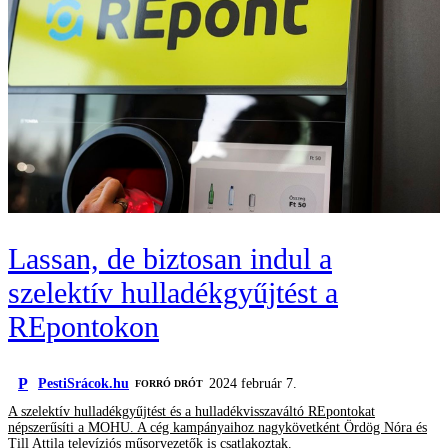
Lassan, de biztosan indul a
szelektív hulladékgyűjtést a
REpontokon
P
PestiSrácok.hu
2024 február 7.
FORRÓ DRÓT
A szelektív hulladékgyűjtést és a hulladékvisszaváltó REpontokat
népszerűsíti a MOHU. A cég kampányaihoz nagykövetként Ördög Nóra és
Till Attila televíziós műsorvezetők is csatlakoztak.