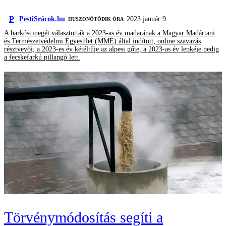
P
PestiSrácok.hu
2023 január 9.
HUSZONÖTÖDIK ÓRA
A barkóscinegét választották a 2023-as év madarának a Magyar Madártani
és Természetvédelmi Egyesület (MME) által indított, online szavazás
résztvevői; a 2023-es év kétéltűje az alpesi gőte, a 2023-as év lepkéje pedig
a fecskefarkú pillangó lett.
Törvénymódosítás segíti a