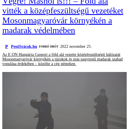
Végre! Máshol is!!! – Föld alá
vitték a középfeszültségű vezetéket
Mosonmagyaróvár környékén a
madarak védelmében
P
PestiSrácok.hu
2022 november 25.
FORRÓ DRÓT
Az E.ON Hungária Csoport a föld alá vezette középfeszültségű hálózatát
Mosonmagyaróvár környékén a túzokok és más nagytestű madarak szabad
vonulása érdekében – közölte a cég pénteken.