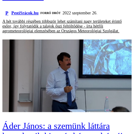
P
PestiSrácok.hu
2022 szeptember 26.
FORRÓ DRÓT
A hét további részében többször lehet számítani nagy területeket érintő
esőre, így folytatódik a talajok őszi feltöltődése - írta hétfői
agrometeorológiai elemzésében az Országos Meteorológiai Szolgálat.
Áder János: a szemünk láttára