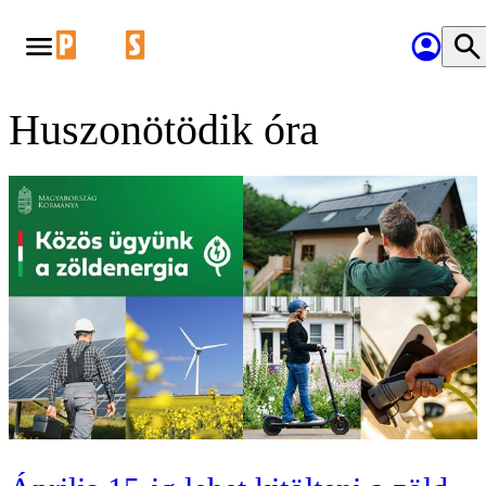
Huszonötödik óra