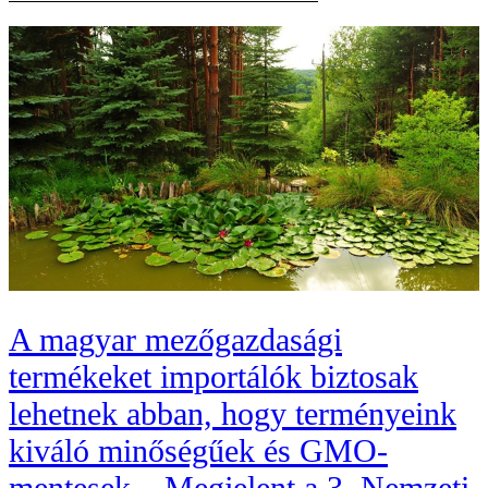
A magyar mezőgazdasági
termékeket importálók biztosak
lehetnek abban, hogy terményeink
kiváló minőségűek és GMO-
mentesek – Megjelent a 3. Nemzeti