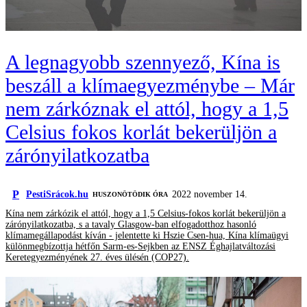
A legnagyobb szennyező, Kína is
beszáll a klímaegyezménybe – Már
nem zárkóznak el attól, hogy a 1,5
Celsius fokos korlát bekerüljön a
zárónyilatkozatba
P
PestiSrácok.hu
2022 november 14.
HUSZONÖTÖDIK ÓRA
Kína nem zárkózik el attól, hogy a 1,5 Celsius-fokos korlát bekerüljön a
zárónyilatkozatba, s a tavaly Glasgow-ban elfogadotthoz hasonló
klímamegállapodást kíván - jelentette ki Hszie Csen-hua, Kína klímaügyi
különmegbízottja hétfőn Sarm-es-Sejkben az ENSZ Éghajlatváltozási
Keretegyezményének 27. éves ülésén (COP27).