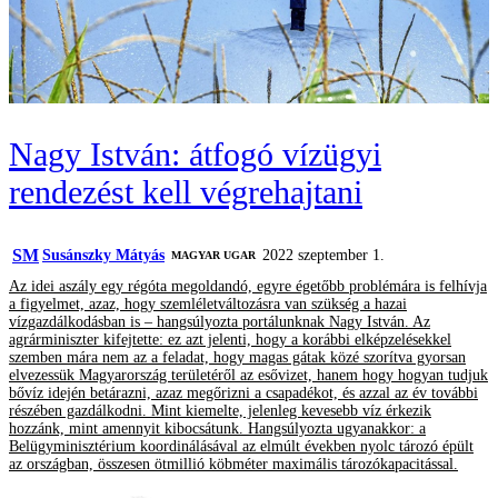
Nagy István: átfogó vízügyi
rendezést kell végrehajtani
SM
Susánszky Mátyás
2022 szeptember 1.
MAGYAR UGAR
Az idei aszály egy régóta megoldandó, egyre égetőbb problémára is felhívja
a figyelmet, azaz, hogy szemléletváltozásra van szükség a hazai
vízgazdálkodásban is – hangsúlyozta portálunknak Nagy István. Az
agrárminiszter kifejtette: ez azt jelenti, hogy a korábbi elképzelésekkel
szemben mára nem az a feladat, hogy magas gátak közé szorítva gyorsan
elvezessük Magyarország területéről az esővizet, hanem hogy hogyan tudjuk
bővíz idején betárazni, azaz megőrizni a csapadékot, és azzal az év további
részében gazdálkodni. Mint kiemelte, jelenleg kevesebb víz érkezik
hozzánk, mint amennyit kibocsátunk. Hangsúlyozta ugyanakkor: a
Belügyminisztérium koordinálásával az elmúlt években nyolc tározó épült
az országban, összesen ötmillió köbméter maximális tározókapacitással.