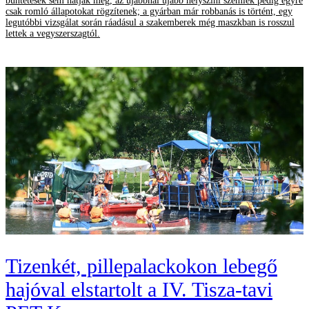
büntetések sem hatják meg, az újabbnál újabb helyszíni szemlék pedig egyre
csak romló állapotokat rögzítenek; a gyárban már robbanás is történt, egy
legutóbbi vizsgálat során ráadásul a szakemberek még maszkban is rosszul
lettek a vegyszerszagtól.
Tizenkét, pillepalackokon lebegő
hajóval elstartolt a IV. Tisza-tavi