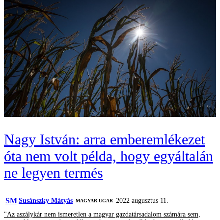
Nagy István: arra emberemlékezet
óta nem volt példa, hogy egyáltalán
ne legyen termés
SM
Susánszky Mátyás
2022 augusztus 11.
MAGYAR UGAR
"Az aszálykár nem ismeretlen a magyar gazdatársadalom számára sem,