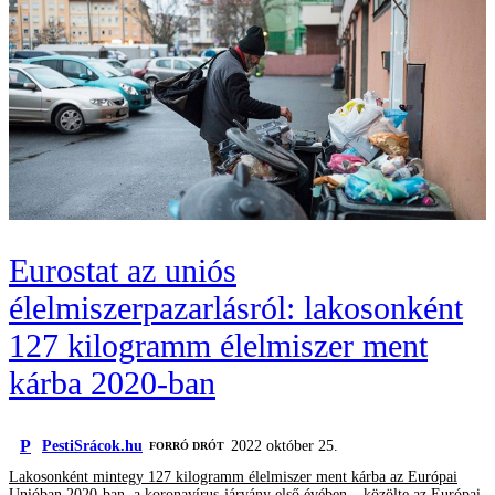
Eurostat az uniós
élelmiszerpazarlásról: lakosonként
127 kilogramm élelmiszer ment
kárba 2020-ban
P
PestiSrácok.hu
2022 október 25.
FORRÓ DRÓT
Lakosonként mintegy 127 kilogramm élelmiszer ment kárba az Európai
Unióban 2020-ban, a koronavírus-járvány első évében – közölte az Európai