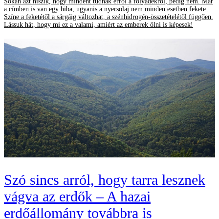
Sokan azt hiszik, hogy mindent tudnak erről a folyadékról, pedig nem. Már
a címben is van egy hiba, ugyanis a nyersolaj nem minden esetben fekete.
Színe a feketétől a sárgáig változhat, a szénhidrogén-összetételétől függően.
Lássuk hát, hogy mi ez a valami, amiért az emberek ölni is képesek!
Szó sincs arról, hogy tarra lesznek
vágva az erdők – A hazai
erdőállomány továbbra is