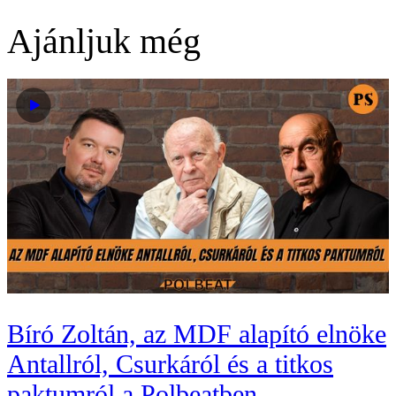
Ajánljuk még
Bíró Zoltán, az MDF alapító elnöke
Antallról, Csurkáról és a titkos
paktumról a Polbeatben