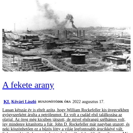
A fekete arany
KL
Kővári László
2022 augusztus 17.
HUSZONÖTÖDIK ÓRA
Lassan kétszáz év is eltelt azóta, hogy William Rockefeller kis üvegcsékben
gyógyszerként árulta a petróleumot. Ez volt a család első találkozása az
olajjal. Az öreg még kicsiben játszott, de mivel elsőrangú szélhámos volt,
így mindenre kitanította a fiát. John D. Rockefeller már nagyban utazott, és
neki köszönhetően ez a bűzös lötty a világ legfontosabb árucikkévé vált.