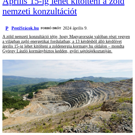
Április 15-ig lehet kitölteni a zöld
nemzeti konzultációt
P
PestiSrácok.hu
2024 április 9.
FORRÓ DRÓT
A zöld nemzeti konzultáció tétje, hogy Magyarország valóban részt vegyen
a világban zajló energetikai fordulatban; a 13 kérdésből álló kérdőívet
április 15-ig lehet kitölteni a zoldenergia.kormany.hu oldalon – mondta
György László kormánybiztos kedden, győri sajtótájékoztatóján.