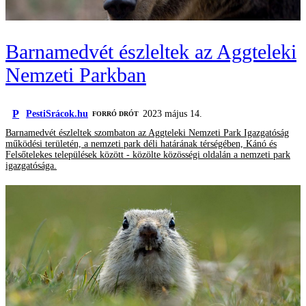
Barnamedvét észleltek az Aggteleki
Nemzeti Parkban
P
PestiSrácok.hu
2023 május 14.
FORRÓ DRÓT
Barnamedvét észleltek szombaton az Aggteleki Nemzeti Park Igazgatóság
működési területén, a nemzeti park déli határának térségében, Kánó és
Felsőtelekes települések között - közölte közösségi oldalán a nemzeti park
igazgatósága.