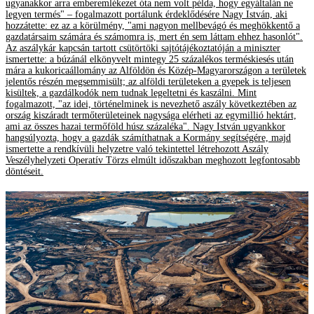
ugyanakkor arra emberemlékezet óta nem volt példa, hogy egyáltalán ne
legyen termés" – fogalmazott portálunk érdeklődésére Nagy István, aki
hozzátette: ez az a körülmény, "ami nagyon mellbevágó és meghökkentő a
gazdatársaim számára és számomra is, mert én sem láttam ehhez hasonlót".
Az aszálykár kapcsán tartott csütörtöki sajtótájékoztatóján a miniszter
ismertette: a búzánál elkönyvelt mintegy 25 százalékos terméskiesés után
mára a kukoricaállomány az Alföldön és Közép-Magyarországon a területek
jelentős részén megsemmisült; az alföldi területeken a gyepek is teljesen
kisültek, a gazdálkodók nem tudnak legeltetni és kaszálni. Mint
fogalmazott, "az idei, történelminek is nevezhető aszály következtében az
ország kiszáradt termőterületeinek nagysága elérheti az egymillió hektárt,
ami az összes hazai termőföld húsz százaléka". Nagy István ugyankkor
hangsúlyozta, hogy a gazdák számíthatnak a Kormány segítségére, majd
ismertette a rendkívüli helyzetre való tekintettel létrehozott Aszály
Veszélyhelyzeti Operatív Törzs elmúlt időszakban meghozott legfontosabb
döntéseit.