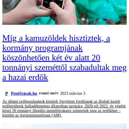
Míg a kamuzöldek hisztiztek, a
kormány programjának
köszönhetően két év alatt 20
tonnányi szeméttől szabadultak meg
a hazai erdők
P
PestiSrácok.hu
2023 március 3.
FORRÓ DRÓT
Az állami erdőgazdaságok kiemelt figyelmet fordítanak az általuk kezelt
erdőterületek hulladékmentes állapotban tartására; 2020-tól 2022. év végéig
közel 20 tonnányi illegális szemétlerakatot szüntettek meg az erdőkben –
közölte az Agrárminisztérium (AM).