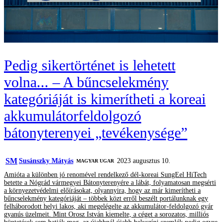
Pedig sikertörténet is lehetett
volna... – A bűncselekmény
kategóriáját is kimerítheti a koreai
akkumulátorfeldolgozó
bátonyterenyei „tevékenysége”
SM
Susánszky Mátyás
2023 augusztus 10.
MAGYAR UGAR
Amióta a különben jó renomével rendelkező dél-koreai SungEel HiTech
betette a Nógrád vármegyei Bátonyterenyére a lábát, folyamatosan megsérti
a környezetvédelmi előírásokat, olyannyira, hogy az már kimerítheti a
bűncselekmény kategóriáját – többek közt erről beszélt portálunknak egy
felháborodott helyi lakos, aki megelégelte az akkumulátor-feldolgozó gyár
gyanús üzelmeit. Mint Orosz István kiemelte, a céget a sorozatos, milliós