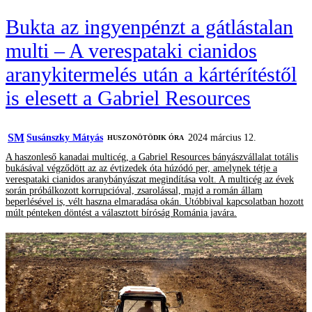
Bukta az ingyenpénzt a gátlástalan
multi – A verespataki cianidos
aranykitermelés után a kártérítéstől
is elesett a Gabriel Resources
SM
Susánszky Mátyás
2024 március 12.
HUSZONÖTÖDIK ÓRA
A haszonleső kanadai multicég, a Gabriel Resources bányászvállalat totális
bukásával végződött az az évtizedek óta húzódó per, amelynek tétje a
verespataki cianidos aranybányászat megindítása volt. A multicég az évek
során próbálkozott korrupcióval, zsarolással, majd a román állam
beperlésével is, vélt haszna elmaradása okán. Utóbbival kapcsolatban hozott
múlt pénteken döntést a választott bíróság Románia javára.