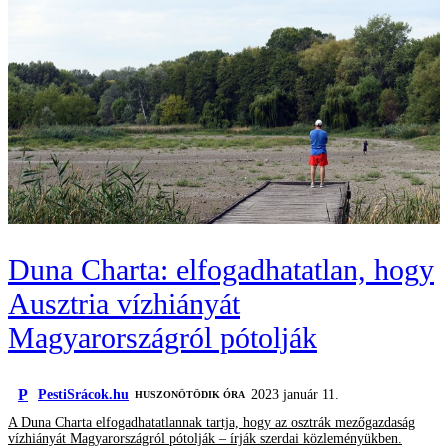
Duna Charta: elfogadhatatlan, hogy
Ausztria vízhiányát
Magyarországról pótolják
P
PestiSrácok.hu
2023 január 11.
HUSZONÖTÖDIK ÓRA
A Duna Charta elfogadhatatlannak tartja, hogy az osztrák mezőgazdaság
vízhiányát Magyarországról pótolják – írják szerdai közleményükben.