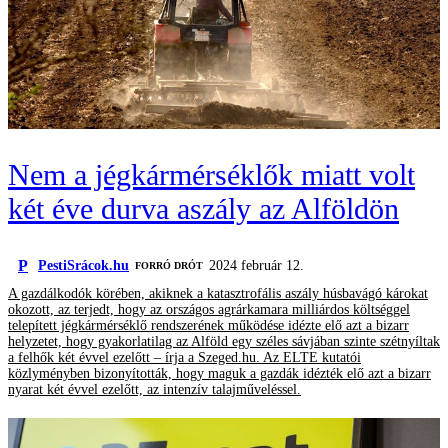
Nem a jégkármérséklők miatt volt
két éve durva aszály az Alföldön
P
PestiSrácok.hu
2024 február 12.
FORRÓ DRÓT
A gazdálkodók körében, akiknek a katasztrofális aszály húsbavágó károkat
okozott, az terjedt, hogy az országos agrárkamara milliárdos költséggel
telepített jégkármérséklő rendszerének működése idézte elő azt a bizarr
helyzetet, hogy gyakorlatilag az Alföld egy széles sávjában szinte szétnyíltak
a felhők két évvel ezelőtt – írja a Szeged.hu. Az ELTE kutatói
közlyményben bizonyították, hogy maguk a gazdák idézték elő azt a bizarr
nyarat két évvel ezelőtt, az intenzív talajműveléssel.