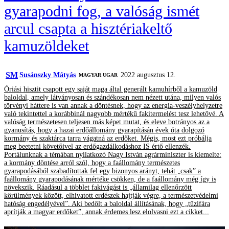
gyarapodni fog, a valóság ismét
arcul csapta a hisztériakeltő
kamuzöldeket
SM
Susánszky Mátyás
2022 augusztus 12.
MAGYAR UGAR
Óriási hisztit csapott egy saját maga által generált kamuhírből a kamuzöld
baloldal, amely látványosan és szándékosan nem nézett utána, milyen valós
törvényi háttere is van annak a döntésnek, hogy az energia-veszélyhelyzetre
való tekintettel a korábbinál nagyobb mértékű fakitermelést tesz lehetővé. A
valóság természetesen teljesen más képet mutat, és eleve botrányos az a
gyanusítás, hogy a hazai erdőállomány gyarapításán évek óta dolgozó
kormány és szaktárca tarra vágatná az erdőket. Mégis, most ezt próbálja
meg beetetni követőivel az erdőgazdálkodáshoz IS értő ellenzék.
Portálunknak a témában nyilatkozó Nagy István agrárminiszter is kiemelte:
a kormány döntése arról szól, hogy a faállomány természetes
gyarapodásából szabadítottak fel egy bizonyos arányt, tehát „csak” a
faállomány gyarapodásának mértéke csökken, de a faállomány még így is
növekszik. Ráadásul a többlet fakivágást is „államilag ellenőrzött
körülmények között, elhivatott erdészek hajtják végre, a természetvédelmi
hatóság engedélyével”. Aki bedőlt a baloldal állításának, hogy „tűzifára
aprítják a magyar erdőket”, annak érdemes lesz elolvasni ezt a cikket...