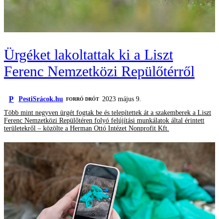
Ürgéket lakoltattak ki a Liszt
Ferenc Nemzetközi Repülőtérről
P
PestiSrácok.hu
2023 május 9.
FORRÓ DRÓT
Több mint negyven ürgét fogtak be és telepítettek át a szakemberek a Liszt
Ferenc Nemzetközi Repülőtéren folyó felújítási munkálatok által érintett
területekről – közölte a Herman Ottó Intézet Nonprofit Kft.