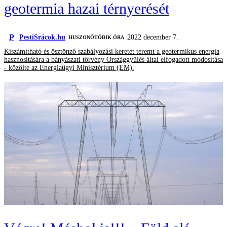
geotermia hazai térnyerését
P
PestiSrácok.hu
2022 december 7.
HUSZONÖTÖDIK ÓRA
Kiszámítható és ösztönző szabályozási keretet teremt a geotermikus energia
hasznosítására a bányászati törvény Országgyűlés által elfogadott módosítása
- közölte az Energiaügyi Minisztérium (EM).