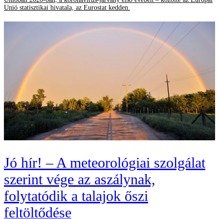
Unió statisztikai hivatala, az Eurostat kedden.
Jó hír! – A meteorológiai szolgálat
szerint vége az aszálynak,
folytatódik a talajok őszi
feltöltődése