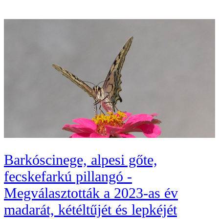
Barkóscinege, alpesi gőte,
fecskefarkú pillangó -
Megválasztották a 2023-as év
madarát, kétéltűjét és lepkéjét