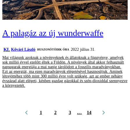
A palagáz az új wunderwaffe
KL
Kővári László
2022 július 31.
HUSZONÖTÖDIK ÓRA
Mai világunk azoknak a növényeknek és állatoknak a függvénye, amelyek
sok millió évvel ezelőtt éltek a Földön. A növények által akkor felhasznált
napsugarak energiája a mai napig tárolódott a fosszilis maradványokban.
Ezt az energiát, ma ezen maradványok elégetésével hasznosítjuk. Aminek
létrejöttéhez több mint 300 millió évre volt szükség, azt az ember néhány
évszázad alatt elégeti, kénben gazdag gázokkal és szén-dioxiddal szennyezve
a környezetét.
1
2
3
...
14