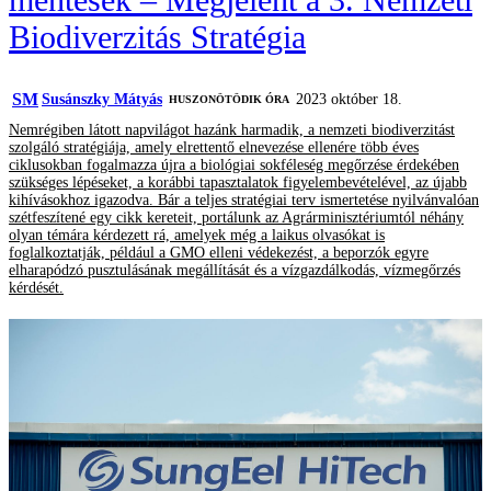
Biodiverzitás Stratégia
SM
Susánszky Mátyás
2023 október 18.
HUSZONÖTÖDIK ÓRA
Nemrégiben látott napvilágot hazánk harmadik, a nemzeti biodiverzitást
szolgáló stratégiája, amely elrettentő elnevezése ellenére több éves
ciklusokban fogalmazza újra a biológiai sokféleség megőrzése érdekében
szükséges lépéseket, a korábbi tapasztalatok figyelembevételével, az újabb
kihívásokhoz igazodva. Bár a teljes stratégiai terv ismertetése nyilvánvalóan
szétfeszítené egy cikk kereteit, portálunk az Agrárminisztériumtól néhány
olyan témára kérdezett rá, amelyek még a laikus olvasókat is
foglalkoztatják, például a GMO elleni védekezést, a beporzók egyre
elharapódzó pusztulásának megállítását és a vízgazdálkodás, vízmegőrzés
kérdését.