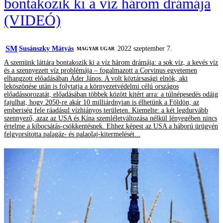
bontakozik ki a víz három drámája
(VIDEÓ)
SM
Susánszky Mátyás
2022 szeptember 7.
MAGYAR UGAR
A szemünk láttára bontakozik ki a víz három drámája: a sok víz, a kevés víz
és a szennyezett víz problémája – fogalmazott a Corvinus egyetemen
elhangzott előadásában Áder János. A volt köztársasági elnök, aki
leköszönése után is folytatja a környezetvédelmi célú országos
előadássorozatát, előadásában többek között kitért arra: a túlnépesedés odáig
fajulhat, hogy 2050-re akár 10 milliárdnyian is élhetünk a Földön, az
emberiség fele ráadásul vízhiányos területen. Kiemelte: a két legdurvább
szennyező, azaz az USA és Kína szemléletváltozása nélkül lényegében nincs
értelme a kibocsátás-csökkentésnek. Ehhez képest az USA a háború ürügyén
felgyorsította palagáz- és palaolaj-kitermelését...