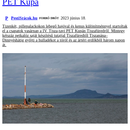
PET Kupa
P
PestiSrácok.hu
2023 június 18.
FORRÓ DRÓT
Tizenkét, pillepalackokon lebegő hajóval és kenus különítménnyel startoltak
el a csapatok vasárnap a IV. Tisza-tavi PET Kupán Tiszafüredről. Mintegy
kétszáz petkalóz saját készítésű tutajjal Tiszafüredtől Tiszanána–
Dinnyéshátig gyűjti a hulladékot a tóról és az ártéri erdőkből három napon
át.