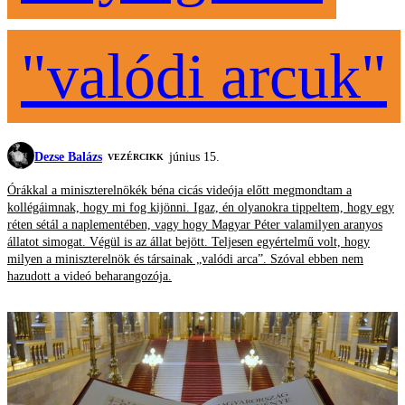
"valódi arcuk"
Dezse Balázs
június 15.
VEZÉRCIKK
Órákkal a miniszterelnökék béna cicás videója előtt megmondtam a
kollégáimnak, hogy mi fog kijönni. Igaz, én olyanokra tippeltem, hogy egy
réten sétál a naplementében, vagy hogy Magyar Péter valamilyen aranyos
állatot simogat. Végül is az állat bejött. Teljesen egyértelmű volt, hogy
milyen a miniszterelnök és társainak „valódi arca”. Szóval ebben nem
hazudott a videó beharangozója.