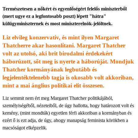
Természetesen a nőkért és egyenlőségért felelős miniszterből
(mert ugye ez a legfontosabb poszt) lépett "hátra"
külügyminiszternek és most miniszterelnök-jelöltnek.
Liz elvileg konzervatív, és mint ilyen Margaret
Thatcherre akar hasonlítani. Margaret Thatcher
volt az utolsó, aki brit birodalmi érdekekért
háborúzott, sőt meg is nyerte a háborúját. Mondjuk
Thatcher kormányának legbutább és
legjelentéktelenebb tagja is okosabb volt akkoriban,
mint a mai ánglius politikai elit összesen.
Liz semmit nem ért meg Margaret Thatcher politikájából,
személyiségéből, nézeteiből, de úgy hallotta, hogy határozott volt és
kemény, (mint mondták) egyetlen férfi akkoriban a kormányban és
ezért ő is ezt adja, de úgy, ahogy manapság feminista körökben a
macsóságot elképzelik.