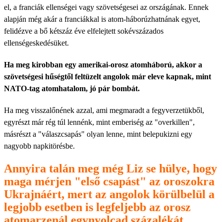
el, a franciák ellenségei vagy szövetségesei az országának. Ennek
alapján még akár a franciákkal is atom-háborúzhatnának egyet,
felidézve a bő kétszáz éve elfelejtett sokévszázados
ellenségeskedésüket.
Ha meg kirobban egy amerikai-orosz atomháború, akkor a
szövetségesi hűségtől feltüzelt angolok már eleve kapnak, mint
NATO-tag atomhatalom, jó pár bombát.
Ha meg visszalőnének azzal, ami megmaradt a fegyverzetükből,
egyrészt már rég túl lennénk, mint emberiség az "overkillen",
másrészt a "válaszcsapás" olyan lenne, mint belepukizni egy
nagyobb napkitörésbe.
Annyira talán meg még Liz se hülye, hogy
maga mérjen "első csapást" az oroszokra
Ukrajnáért, mert az angolok körülbelül a
legjobb esetben is legfeljebb az orosz
atomarzenál egynyolcad százalékát