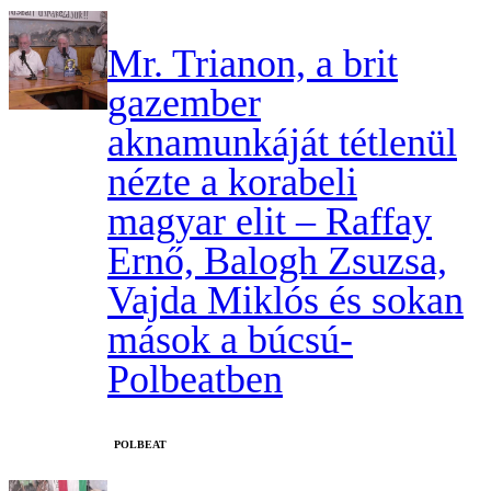
Mr. Trianon, a brit
gazember
aknamunkáját tétlenül
nézte a korabeli
magyar elit – Raffay
Ernő, Balogh Zsuzsa,
Vajda Miklós és sokan
mások a búcsú-
Polbeatben
‎POLBEAT