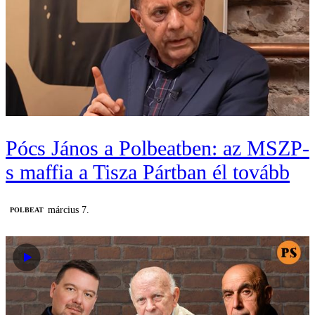
Pócs János a Polbeatben: az MSZP-
s maffia a Tisza Pártban él tovább
március 7.
‎POLBEAT