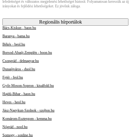
lefedettséget és változatos megjelenési lehetőséget biztosít. Folyamatosan keressük az új
irányokat és fejlődési lehetőségeket. Ez jövőnk záloga.
Regionális hírportálok
Bács-Kiskun - baon.hu
Baranya - bama.hu
Békés - beol.hu
Borsod-Abaúj-Zemplén - boon.hu
Csongrád - delmagyar.hu
Dunaújváros - duol.hu
Fejér - feol.hu
Győr-Moson-Sopron - kisalfold.hu
Hajdú-Bihar - haon.hu
Heves - heol.hu
Jász-Nagykun-Szolnok - szoljon.hu
Komárom-Esztergom - kemma.hu
Nógrád - nool.hu
Somogy - sonline.hu