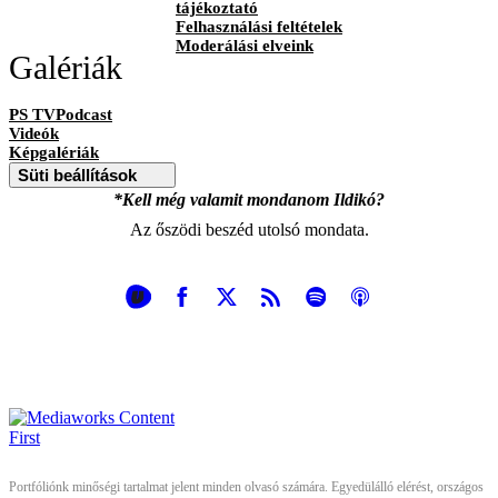
tájékoztató
Felhasználási feltételek
Moderálási elveink
Galériák
PS TVPodcast
Videók
Képgalériák
Süti beállítások
*Kell még valamit mondanom Ildikó?
Az őszödi beszéd utolsó mondata.
Portfóliónk minőségi tartalmat jelent minden olvasó számára. Egyedülálló elérést, országos