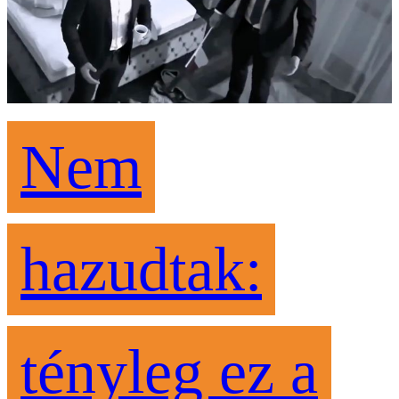
Nem
hazudtak:
tényleg ez a