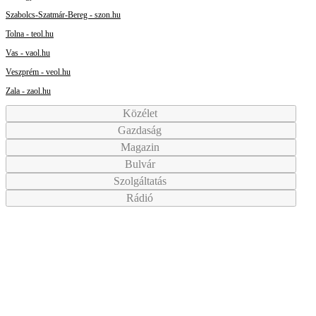
Szabolcs-Szatmár-Bereg - szon.hu
Tolna - teol.hu
Vas - vaol.hu
Veszprém - veol.hu
Zala - zaol.hu
Közélet
Gazdaság
Magazin
Bulvár
Szolgáltatás
Rádió