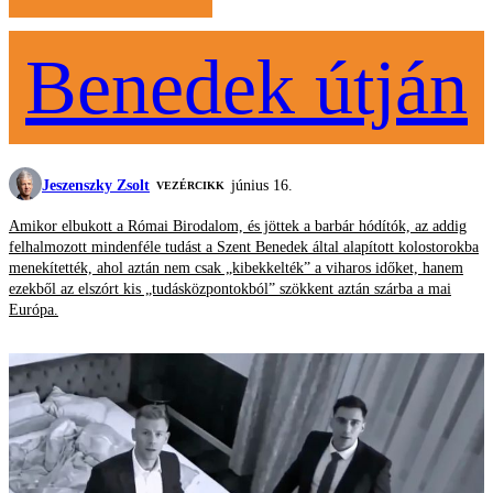
Benedek útján
Jeszenszky Zsolt
június 16.
VEZÉRCIKK
Amikor elbukott a Római Birodalom, és jöttek a barbár hódítók, az addig
felhalmozott mindenféle tudást a Szent Benedek által alapított kolostorokba
menekítették, ahol aztán nem csak „kibekkelték” a viharos időket, hanem
ezekből az elszórt kis „tudásközpontokból” szökkent aztán szárba a mai
Európa.