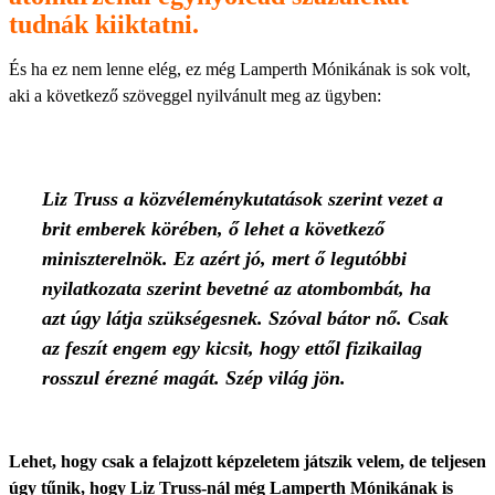
tudnák kiiktatni.
És ha ez nem lenne elég, ez még Lamperth Mónikának is sok volt,
aki a következő szöveggel nyilvánult meg az ügyben:
Liz Truss a közvéleménykutatások szerint vezet a
brit emberek körében, ő lehet a következő
miniszterelnök. Ez azért jó, mert ő legutóbbi
nyilatkozata szerint bevetné az atombombát, ha
azt úgy látja szükségesnek. Szóval bátor nő. Csak
az feszít engem egy kicsit, hogy ettől fizikailag
rosszul érezné magát. Szép világ jön.
Lehet, hogy csak a felajzott képzeletem játszik velem, de teljesen
úgy tűnik, hogy Liz Truss-nál még Lamperth Mónikának is