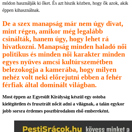
módon használják ki őket. És azt hiszik közben, hogy ők azok, akik
éppen kihasználnak.
De a szex manapság már nem úgy divat,
mint régen, amikor még legalább
csinálták, hanem úgy, hogy lehet rá
hivatkozni. Manapság minden haladó női
politikus és minden női karakter minden
egyes nyüves amcsi kultúrszemétben
belezokogja a kamerába, hogy milyen
nehéz volt neki előrejutni ebben a fehér
férfiak által dominált világban.
Most éppen az Egyesült Királyság készül egy ostoba
kielégítetlen és frusztrált nőcit adni a világnak, a talán egykor
jobb sorsra érdemes posztbirodalom első embereként.