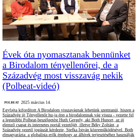
Évek óta nyomasztanak bennünket
a Birodalom tényellenőrei, de a
Századvég most visszavág nekik
(Polbeat-videó)
2025 március 14.
‎POLBEAT
Egyfajta kifordított A Birodalom visszavágnak lehetünk szemtanúi, hiszen a
Századvég új Tényellenőr.hu-ja épp a birodalomnak vág vissza - vezette fel
a legutóbbi Polbeat-beszélgetést Huth Gergely, aki Both Hunort, az új
elemző csapat és internetes portál vezetőjét, illetve Béky Zoltánt, a
Századvég vezető jogászát kérdezte, Stefka István közreműködésével. Both
elmagyarázta: a globalista erők épphogy az álhírek terjesztéséhez használják