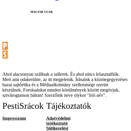
MAGYAR UGAR
Ahol alacsonyan szállnak a sallerek. És ahol nincs íróasztalfiók.
Mert ami odakerülne, az itt megjelenik. Írásaink a közmegegyezéses
hazai sajtóetika és a Médiaalkotmány szellemisége szerint
készülnek. Forrásainkat minden körülmények között megóvjuk,
szivárogtasson bátran! Szerzőink neve olykor "írói név".
PestiSrácok
Tájékoztatók
Impresszum
Adatvédelmi
tájékoztató
Sütikezelési