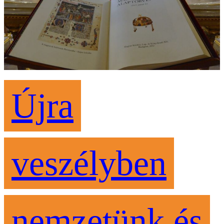
Újra
veszélyben
nemzetünk és