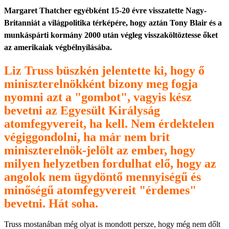
Margaret Thatcher egyébként 15-20 évre visszatette Nagy-
Britanniát a világpolitika térképére, hogy aztán Tony Blair és a
munkáspárti kormány 2000 után végleg visszaköltöztesse őket
az amerikaiak végbélnyílásába.
Liz Truss büszkén jelentette ki, hogy ő
miniszterelnökként bizony meg fogja
nyomni azt a "gombot", vagyis kész
bevetni az Egyesült Királyság
atomfegyvereit, ha kell. Nem érdektelen
végiggondolni, ha már nem brit
miniszterelnök-jelölt az ember, hogy
milyen helyzetben fordulhat elő, hogy az
angolok nem ügydöntő mennyiségű és
minőségű atomfegyvereit "érdemes"
bevetni. Hát soha.
Truss mostanában még olyat is mondott persze, hogy még nem dőlt