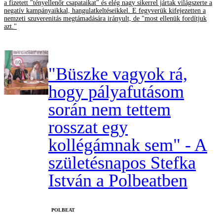
a fizetett "tényellenőr csapataikat" és elég nagy sikerrel jártak világszerte a
negatív kampányaikkal, hangulatkeltéseikkel. E fegyverük kifejezetten a
nemzeti szuverenitás megtámadására irányult, de "most ellenük fordítjuk
azt."
"Büszke vagyok rá,
hogy pályafutásom
során nem tettem
rosszat egy
kollégámnak sem" - A
születésnapos Stefka
István a Polbeatben
‎POLBEAT