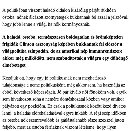
A politikában viszont haladó oldalon kizárólag párját ritkítóan
ostoba, nőnek álcázott szörnyetegek bukkannak fel azzal a jelszóval,
hogy jobb lenne a világ, ha nők kormányoznák.
A haladó, ostoba, természetesen boldogtalan és örömképtelen
frigidák Clinton asszonyság képében bukkantak fel először a
világpolitika színpadán, de az amerikai nép immunrendszere
akkor még működött, nem szabadítottak a világra egy dühöngő
elmebeteget.
Kezdjük ott, hogy egy jó politikusnak nem meghatározó
tulajdonsága a neme politikusként, még akkor sem, ha használja az
ebből következő képességeit. Jó pár kiváló női főnököm volt, egyik
sem hivatkozott soha a nemére döntéshozatal közben vagy amikor
pályázott egy pozícióra. Ez csak a politikusnők között kezd divatos
lenni, a haladás előrehaladásával egyre inkább. A régi szép időkben
az ostoba nők szemrevalóbb és gátlástalanabb része szexszel jutott
feljebb, mert az ostoba férfiaknak viszont lételeme, hogy ilyen