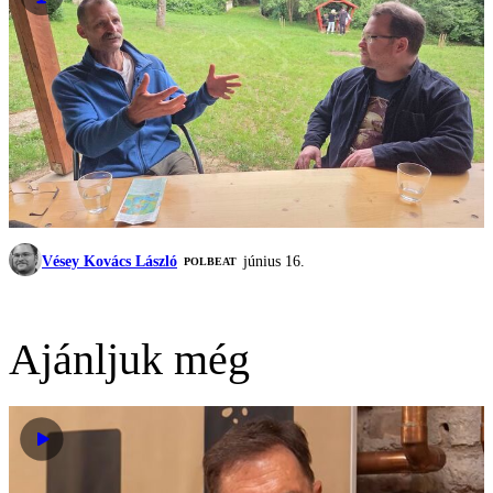
Vésey Kovács László
június 16.
‎POLBEAT
Ajánljuk még