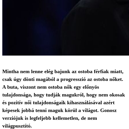
Mintha nem lenne elég bajunk az ostoba férfiak miatt,
csak úgy dönti magából a progresszió az ostoba nőket.
A buta, viszont nem ostoba nők egy előnyös
tulajdonsága, hogy tudják magukról, hogy nem okosak
és pozitív női tulajdonságaik kihasználásával azért
képesek jobbá tenni maguk körül a világot. Gonosz
verziójuk is legfeljebb kellemetlen, de nem
világpusztító.