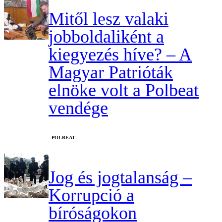
Mitől lesz valaki
jobboldaliként a
kiegyezés híve? – A
Magyar Patrióták
elnöke volt a Polbeat
vendége
‎POLBEAT
Jog és jogtalanság –
Korrupció a
bíróságokon