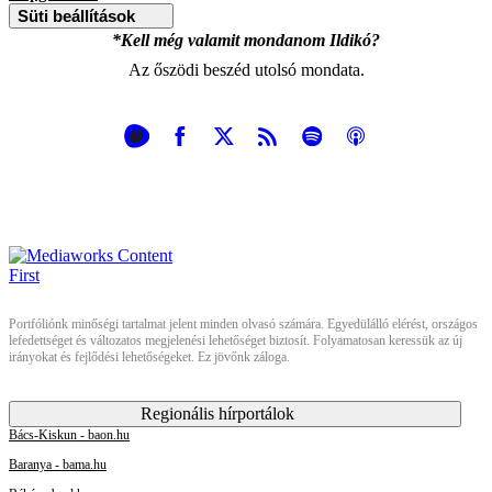
Süti beállítások
*Kell még valamit mondanom Ildikó?
Az őszödi beszéd utolsó mondata.
Portfóliónk minőségi tartalmat jelent minden olvasó számára. Egyedülálló elérést, országos
lefedettséget és változatos megjelenési lehetőséget biztosít. Folyamatosan keressük az új
irányokat és fejlődési lehetőségeket. Ez jövőnk záloga.
Regionális hírportálok
Bács-Kiskun - baon.hu
Baranya - bama.hu