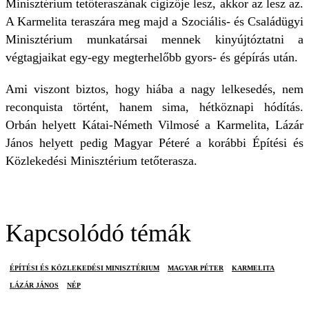
Minisztérium tetőteraszának cigizője lesz, akkor az lesz az.
A Karmelita teraszára meg majd a Szociális- és Családügyi
Minisztérium munkatársai mennek kinyújtóztatni a
végtagjaikat egy-egy megterhelőbb gyors- és gépírás után.
Ami viszont biztos, hogy hiába a nagy lelkesedés, nem
reconquista történt, hanem sima, hétköznapi hódítás.
Orbán helyett Kátai-Németh Vilmosé a Karmelita, Lázár
János helyett pedig Magyar Péteré a korábbi Építési és
Közlekedési Minisztérium tetőterasza.
Kapcsolódó témák
ÉPÍTÉSI ÉS KÖZLEKEDÉSI MINISZTÉRIUM
MAGYAR PÉTER
KARMELITA
LÁZÁR JÁNOS
NÉP