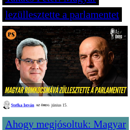
lezüllesztette a parlamentet
Stefka István
június 15.
AZ ÖREG
Ahogy megjósoltuk: Magyar