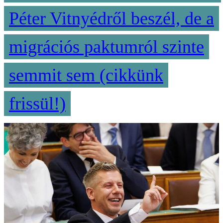
Péter Vitnyédről beszél, de a
migrációs paktumról szinte
semmit sem (cikkünk
frissül!)