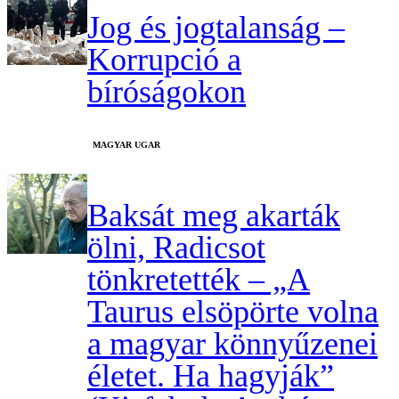
Jog és jogtalanság –
Korrupció a
bíróságokon
MAGYAR UGAR
Baksát meg akarták
ölni, Radicsot
tönkretették – „A
Taurus elsöpörte volna
a magyar könnyűzenei
életet. Ha hagyják”