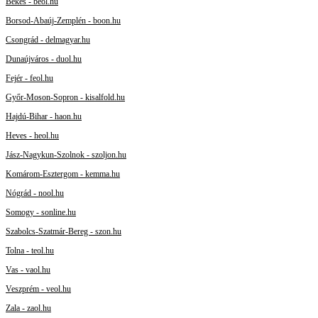
Békés - beol.hu
Borsod-Abaúj-Zemplén - boon.hu
Csongrád - delmagyar.hu
Dunaújváros - duol.hu
Fejér - feol.hu
Győr-Moson-Sopron - kisalfold.hu
Hajdú-Bihar - haon.hu
Heves - heol.hu
Jász-Nagykun-Szolnok - szoljon.hu
Komárom-Esztergom - kemma.hu
Nógrád - nool.hu
Somogy - sonline.hu
Szabolcs-Szatmár-Bereg - szon.hu
Tolna - teol.hu
Vas - vaol.hu
Veszprém - veol.hu
Zala - zaol.hu