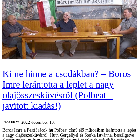
Ki ne hinne a csodákban? – Boros
Imre lerántotta a leplet a nagy
olajösszesküvésről (Polbeat –
javított kiadás!)
2022 december 10.
‎POLBEAT
Boros Imre a PestiSrácok.hu Polbeat című élő műsorában lerántotta a leplet
a nagy olajösszesküvésről. Huth Gergellyel és Stefka Istvánnal beszélgetve