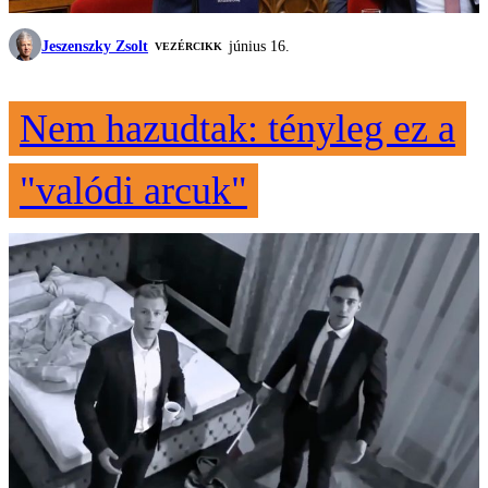
Jeszenszky Zsolt
június 16.
VEZÉRCIKK
Nem hazudtak: tényleg ez a
"valódi arcuk"