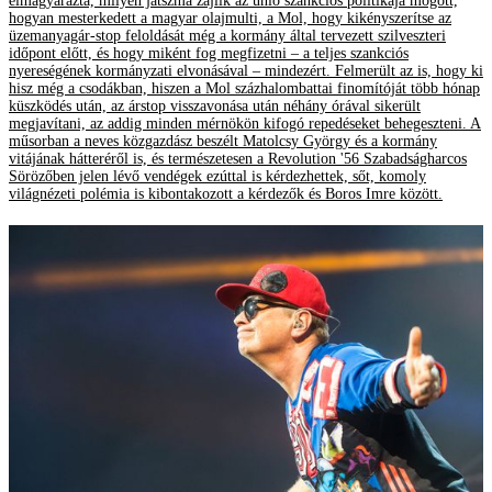
elmagyarázta, milyen játszma zajlik az unió szankciós politikája mögött,
hogyan mesterkedett a magyar olajmulti, a Mol, hogy kikényszerítse az
üzemanyagár-stop feloldását még a kormány által tervezett szilveszteri
időpont előtt, és hogy miként fog megfizetni – a teljes szankciós
nyereségének kormányzati elvonásával – mindezért. Felmerült az is, hogy ki
hisz még a csodákban, hiszen a Mol százhalombattai finomítóját több hónap
küszködés után, az árstop visszavonása után néhány órával sikerült
megjavítani, az addig minden mérnökön kifogó repedéseket behegeszteni. A
műsorban a neves közgazdász beszélt Matolcsy György és a kormány
vitájának hátteréről is, és természetesen a Revolution '56 Szabadságharcos
Sörözőben jelen lévő vendégek ezúttal is kérdezhettek, sőt, komoly
világnézeti polémia is kibontakozott a kérdezők és Boros Imre között.