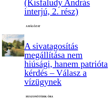
(Kisfaludy András
interjú, 2. rész)
A HÁLÓZAT
A sivatagosítás
megállítása nem
hiúsági, hanem patrióta
kérdés – Válasz a
vízügynek
HUSZONÖTÖDIK ÓRA