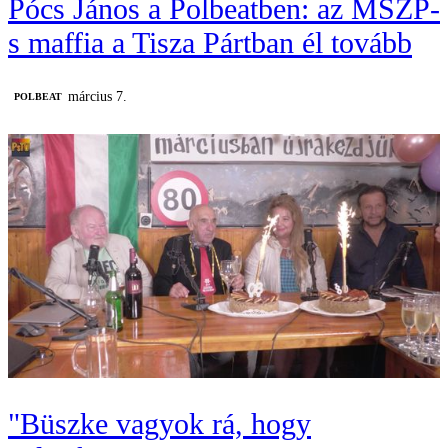
Pócs János a Polbeatben: az MSZP-
s maffia a Tisza Pártban él tovább
március 7.
‎POLBEAT
"Büszke vagyok rá, hogy