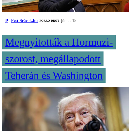
P
PestiSrácok.hu
június 15.
FORRÓ DRÓT
Megnyitották a Hormuzi-
szorost, megállapodott
Teherán és Washington