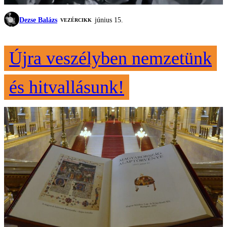
Dezse Balázs
június 15.
VEZÉRCIKK
Újra veszélyben nemzetünk
és hitvallásunk!