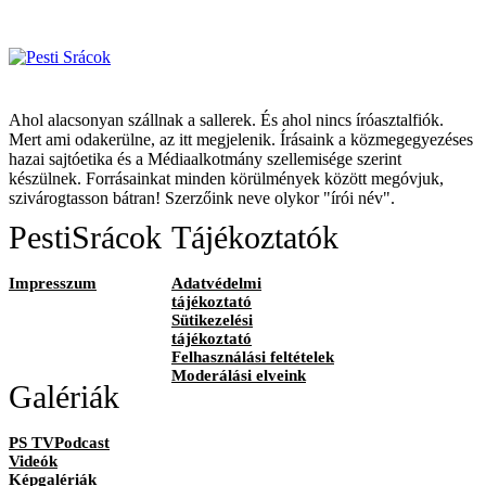
Ahol alacsonyan szállnak a sallerek. És ahol nincs íróasztalfiók.
Mert ami odakerülne, az itt megjelenik. Írásaink a közmegegyezéses
hazai sajtóetika és a Médiaalkotmány szellemisége szerint
készülnek. Forrásainkat minden körülmények között megóvjuk,
szivárogtasson bátran! Szerzőink neve olykor "írói név".
PestiSrácok
Tájékoztatók
Impresszum
Adatvédelmi
tájékoztató
Sütikezelési
tájékoztató
Felhasználási feltételek
Moderálási elveink
Galériák
PS TVPodcast
Videók
Képgalériák