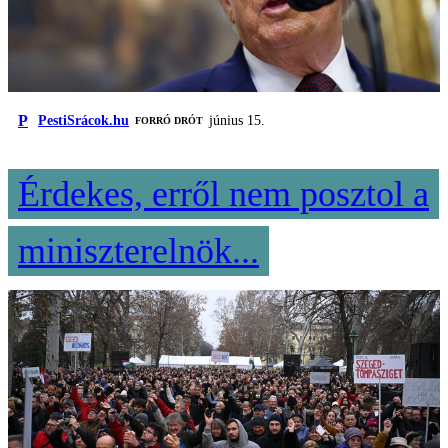
P
PestiSrácok.hu
június 15.
FORRÓ DRÓT
Érdekes, erről nem posztol a
miniszterelnök...