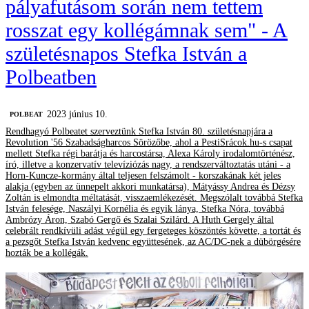
pályafutásom során nem tettem
rosszat egy kollégámnak sem" - A
születésnapos Stefka István a
Polbeatben
2023 június 10.
‎POLBEAT
Rendhagyó Polbeatet szerveztünk Stefka István 80. születésnapjára a
Revolution '56 Szabadságharcos Sörözőbe, ahol a PestiSrácok.hu-s csapat
mellett Stefka régi barátja és harcostársa, Alexa Károly irodalomtörténész,
író, illetve a konzervatív televíziózás nagy, a rendszerváltoztatás utáni - a
Horn-Kuncze-kormány által teljesen felszámolt - korszakának két jeles
alakja (egyben az ünnepelt akkori munkatársa), Mátyássy Andrea és Dézsy
Zoltán is elmondta méltatását, visszaemlékezését. Megszólalt továbbá Stefka
István felesége, Naszályi Kornélia és egyik lánya, Stefka Nóra, továbbá
Ambrózy Áron, Szabó Gergő és Szalai Szilárd. A Huth Gergely által
celebrált rendkívüli adást végül egy fergeteges köszöntés követte, a tortát és
a pezsgőt Stefka István kedvenc együttesének, az AC/DC-nek a dübörgésére
hozták be a kollégák.