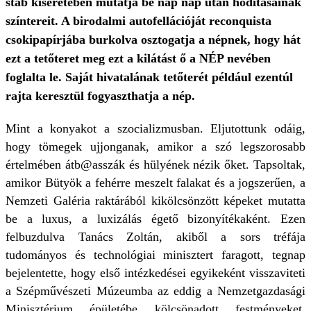
stáb kíséretében mutatja be nap nap után hódításainak
színtereit. A birodalmi autofellációját reconquista
csokipapírjába burkolva osztogatja a népnek, hogy hát
ezt a tetőteret meg ezt a kilátást ő a NÉP nevében
foglalta le. Saját hivatalának tetőterét például ezentúl
rajta keresztül fogyaszthatja a nép.
Mint a konyakot a szocializmusban. Eljutottunk odáig,
hogy tömegek ujjonganak, amikor a szó legszorosabb
értelmében átb@asszák és hülyének nézik őket. Tapsoltak,
amikor Bütyök a fehérre meszelt falakat és a jogszerűen, a
Nemzeti Galéria raktárából kikölcsönzött képeket mutatta
be a luxus, a luxizálás égető bizonyítékaként. Ezen
felbuzdulva Tanács Zoltán, akiből a sors tréfája
tudományos és technológiai minisztert faragott, tegnap
bejelentette, hogy első intézkedései egyikeként visszaviteti
a Szépművészeti Múzeumba az eddig a Nemzetgazdasági
Minisztérium épületébe kölcsönadott festményeket.