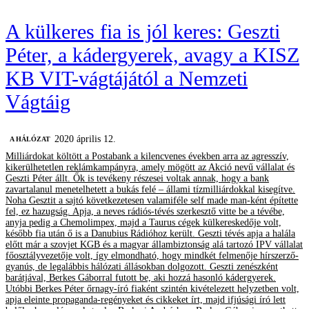
A külkeres fia is jól keres: Geszti
Péter, a kádergyerek, avagy a KISZ
KB VIT-vágtájától a Nemzeti
Vágtáig
2020 április 12.
A HÁLÓZAT
Milliárdokat költött a Postabank a kilencvenes években arra az agresszív,
kikerülhetetlen reklámkampányra, amely mögött az Akció nevű vállalat és
Geszti Péter állt. Ők is tevékeny részesei voltak annak, hogy a bank
zavartalanul menetelhetett a bukás felé – állami tízmilliárdokkal kisegítve.
Noha Gesztit a sajtó következetesen valamiféle self made man-ként építette
fel, ez hazugság. Apja, a neves rádiós-tévés szerkesztő vitte be a tévébe,
anyja pedig a Chemolimpex, majd a Taurus cégek külkereskedője volt,
később fia után ő is a Danubius Rádióhoz került. Geszti tévés apja a halála
előtt már a szovjet KGB és a magyar állambiztonság alá tartozó IPV vállalat
főosztályvezetője volt, így elmondható, hogy mindkét felmenője hírszerző-
gyanús, de legalábbis hálózati állásokban dolgozott. Geszti zenészként
barátjával, Berkes Gáborral futott be, aki hozzá hasonló kádergyerek.
Utóbbi Berkes Péter őrnagy-író fiaként szintén kivételezett helyzetben volt,
apja eleinte propaganda-regényeket és cikkeket írt, majd ifjúsági író lett