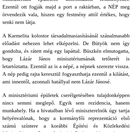
Ezentúl ott fogják majd a port a raktárban, a NÉP meg
örvendezik vala, hiszen egy festmény attól értékes, hogy
senki nem látja.
A Karmelita kolostor társadalmasiasításánál szánalmasabb
előadást nehezen lehet elképzelni. De Bütyök nem így
gondolta, és rátett még egy lapáttal. Büszkén elmutogatta,
hogy Lázár János minisztériumának tetőterét is
letartóztatta. Ezentúl az is a népé, a népnek szerezte vissza.
A nép pedig rajta keresztül fogyaszthatja ezentúl a kilátást,
ami innentől, azonnali hatállyal nem Lázár Jánosé.
A minisztériumi épületek cserélgetésében tulajdonképpen
nincs semmi meglepő. Egyik sem rezidencia, hanem
munkahely. Ha a hivatalban lévő miniszterelnök úgy tartja
helyénvalónak, hogy a kormányfői reprezentáció első
számú színtere a korábbi Építési és Közlekedési