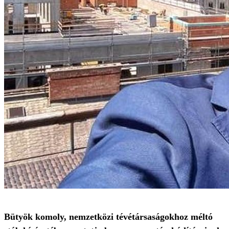
Bütyök komoly, nemzetközi tévétársaságokhoz méltó