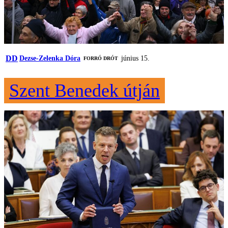
DD
Dezse-Zelenka Dóra
június 15.
FORRÓ DRÓT
Szent Benedek útján