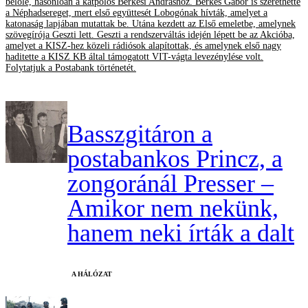
belőle, hasonlóan a katpolos Berkesi Andráshoz. Berkes Gábor is szerethette
a Néphadsereget, mert első együttesét Lobogónak hívták, amelyet a
katonaság lapjában mutattak be. Utána kezdett az Első emeletbe, amelynek
szövegírója Geszti lett. Geszti a rendszerváltás idején lépett be az Akcióba,
amelyet a KISZ-hez közeli rádiósok alapítottak, és amelynek első nagy
haditette a KISZ KB által támogatott VIT-vágta levezénylése volt.
Folytatjuk a Postabank történetét.
Basszgitáron a
postabankos Princz, a
zongoránál Presser –
Amikor nem nekünk,
hanem neki írták a dalt
A HÁLÓZAT