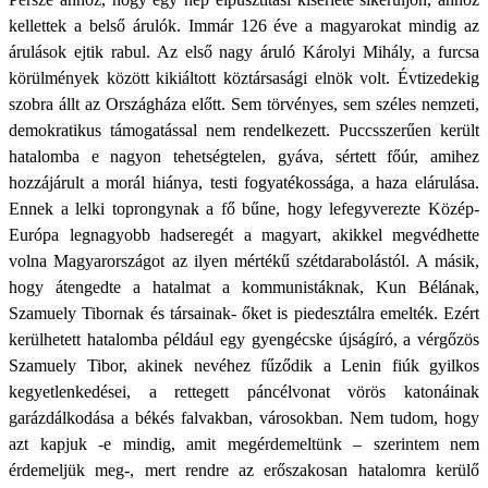
kellettek a belső árulók. Immár 126 éve a magyarokat mindig az
árulások ejtik rabul. Az első nagy áruló Károlyi Mihály, a furcsa
körülmények között kikiáltott köztársasági elnök volt. Évtizedekig
szobra állt az Országháza előtt. Sem törvényes, sem széles nemzeti,
demokratikus támogatással nem rendelkezett. Puccsszerűen került
hatalomba e nagyon tehetségtelen, gyáva, sértett főúr, amihez
hozzájárult a morál hiánya, testi fogyatékossága, a haza elárulása.
Ennek a lelki toprongynak a fő bűne, hogy lefegyverezte Közép-
Európa legnagyobb hadseregét a magyart, akikkel megvédhette
volna Magyarországot az ilyen mértékű szétdarabolástól. A másik,
hogy átengedte a hatalmat a kommunistáknak, Kun Bélának,
Szamuely Tibornak és társainak- őket is piedesztálra emelték. Ezért
kerülhetett hatalomba például egy gyengécske újságíró, a vérgőzös
Szamuely Tibor, akinek nevéhez fűződik a Lenin fiúk gyilkos
kegyetlenkedései, a rettegett páncélvonat vörös katonáinak
garázdálkodása a békés falvakban, városokban. Nem tudom, hogy
azt kapjuk -e mindig, amit megérdemeltünk – szerintem nem
érdemeljük meg-, mert rendre az erőszakosan hatalomra kerülő