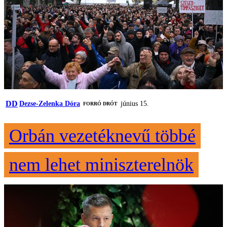
DD
Dezse-Zelenka Dóra
június 15.
FORRÓ DRÓT
Orbán vezetéknevű többé
nem lehet miniszterelnök