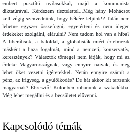
embert pusztító nyilasokkal, majd a kommunista
diktatúrával. Kérdezem tisztelettel...Még hány Mohácsot
kell végig szenvednünk, hogy békére leljünk!? Talán nem
lehetne egyszer összefogni, egyetérteni és nem idegen
érdekeket szolgálni, elárulni? Nem tudom hol van a hiba?
A liberálisok, a baloldal, a globalisták miért értelmezik
másként a haza fogalmát, mind a nemzeti, konzervatív,
keresztények? Választók tömegei nem látják, hogy mi az
érdeke Magyarországnak, vagy ennyire naivak, és meg
lehet őket vezetni ígéretekkel. Netán ennyire számít a
pénz, az irigység, a gyűlölködés? De hát akkor kit tartsunk
magyarnak? Ébresztő! Különben rohanunk a szakadékba.
Még lehet megállni és a becsületet elővenni.
Kapcsolódó témák