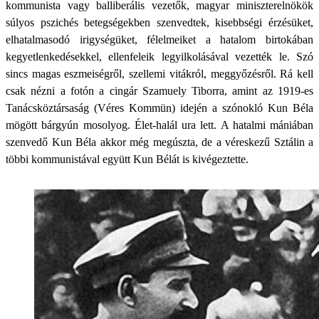
kommunista vagy balliberális vezetők, magyar miniszterelnökök
súlyos pszichés betegségekben szenvedtek, kisebbségi érzésüket,
elhatalmasodó irigységüket, félelmeiket a hatalom birtokában
kegyetlenkedésekkel, ellenfeleik legyilkolásával vezették le. Szó
sincs magas eszmeiségről, szellemi vitákról, meggyőzésről. Rá kell
csak nézni a fotón a cingár Szamuely Tiborra, amint az 1919-es
Tanácsköztársaság (Véres Kommün) idején a szónokló Kun Béla
mögött bárgyún mosolyog. Élet-halál ura lett. A hatalmi mániában
szenvedő Kun Béla akkor még megúszta, de a véreskezű Sztálin a
többi kommunistával együtt Kun Bélát is kivégeztette.