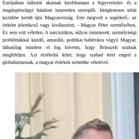
Európában háborút akarnak kirobbantani a fegyverüzlet- és a
magánpénzügyi hatalom ismeretlen szereplői. Ideiglenesen tehát
kezükbe került újra Magyarország. Erre megvolt a segéderő,- az
önként jelentkező vagy kiválasztott, - Magyar Péter személyében.
Ez sem volt véletlen. A narcisztikus, súlyos önismereti, személyiségi
problémákkal küzdő, amorális, politikai babérokra vágyó Magyar,
láthatólag mindent el fog követni, hogy Brüsszeli urainak
megfeleljen. Azt érzékelni lehet, hogy szabad teret enged a
globalizmusnak, a magyar érdekek semmibe vételével.