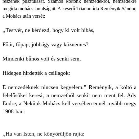
részének pusztulását. Számos költőnk nemzedékről, nemzedékre
megírta mohács tanulságait. A keserű Trianon írta Reményik Sándor,
a Mohács után versét:
,,Testvér, ne kérdezd, hogy ki volt hibás,
Főúr, főpap, jobbágy vagy köznemes?
Mindenki bűnös volt és senki sem,
Hidegen hirdették a csillagok:
E nemzedéknek nincsen kegyelem.” Reményik, a költő a
felelősöket keresi, a nemzetből senkit nem ment fel. Ady
Endre, a Nekünk Mohács kell versében ennél tovább megy
1908-ban:
,,Ha van Isten, ne könyörüljön rajta: