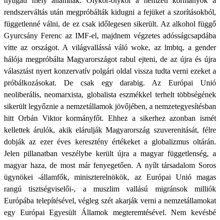
nyugati mély államnak. Olykor-olykor a nemzeti kormányok a
rendszerváltás után megpróbálták kidugni a fejüket a szorításokból,
függetlenné válni, de ez csak időlegesen sikerült. Az alkohol függő
Gyurcsány Ferenc az IMF-el, majdnem végzetes adósságcsapdába
vitte az országot. A világvallássá váló woke, az lmbtq, a gender
hálója megpróbálta Magyarországot rabul ejteni, de az újra és újra
választást nyert konzervatív polgári oldal vissza tudta verni ezeket a
próbálkozásokat. De csak egy darabig. Az Európai Unió
neoliberális, neomarxista, globalista eszmékkel terhelt többségének
sikerült legyőznie a nemzetállamok jövőjében, a nemzetegyesítésban
hitt Orbán Viktor kormányfőt. Ehhez a sikerhez azonban ismét
kellettek árulók, akik elárulják Magyarország szuverenitását, félre
dobják az ezer éves keresztény értékeket a globalizmus oltárán.
Jelen pillanatban veszélybe került újra a magyar függetlenség, a
magyar haza, de most már fenyegetően. A nyílt társadalom Soros
ügynökei -államfők, miniszterelnökök, az Európai Unió magas
rangú tisztségviselői-, a muszlim vallású migránsok milliók
Európába telepítésével, végleg szét akarják verni a nemzetállamokat
egy Európai Egyesült Államok megteremtésével. Nem kevésbé