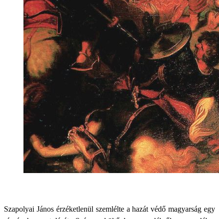
Szapolyai János érzéketlenül szemlélte a hazát védő magyarság egy