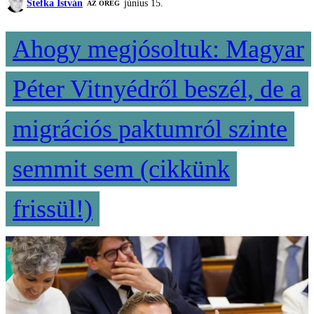
Stefka István
június 15.
AZ ÖREG
Ahogy megjósoltuk: Magyar
Péter Vitnyédről beszél, de a
migrációs paktumról szinte
semmit sem (cikkünk
frissül!)