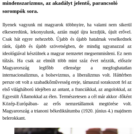
mindenszarizmus, az akadályt jelentő, parancsoló
sorompók sora.
Ilyenek vagyunk mi magyarok többnyire, ha valami nem sikerül
elkeseredünk, lekonyulunk, aztán majd újra kezdjük, újult erővel.
Csak hát egyre nehezebb. Újabb és újabb hatalmak veselkednek
ránk, újabb és újabb szövetségben, de mindig ugyanazzal az
ideológiával készülnek a magyar nemzetet megsemmisíteni. Ez nem
túlzás. Ha csak az elmúlt több mint száz évet nézzük, először
Magyarország legfőbb ellensége a megfoghatatlan
internacionalizmus, a bolsevizmus, a liberalizmus volt. Háttérben
persze ott volt a szabadkőművesség ereje, támaszul sorakozott fel az
első világháború idejében az antant, a franciákkal, az angolokkal, az
Egyesült Államokkal az élen. Természetesen a cél már akkor -főként
Közép-Európában- az erős nemzetállamok megtörése volt.
Magyarország a trianoni békediktátumba (1920. június 4.) majdnem
belerokkant.