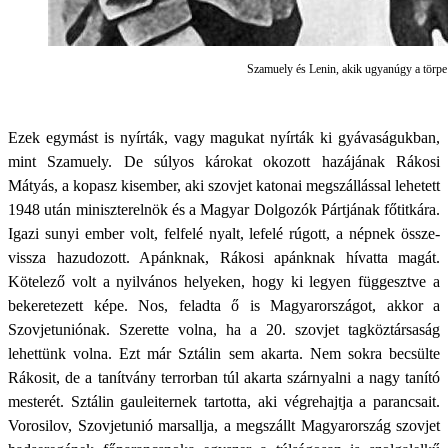
Szamuely és Lenin, akik ugyanúgy a törpe
Ezek egymást is nyírták, vagy magukat nyírták ki gyávaságukban,
mint Szamuely. De súlyos károkat okozott hazájának Rákosi
Mátyás, a kopasz kisember, aki szovjet katonai megszállással lehetett
1948 után miniszterelnök és a Magyar Dolgozók Pártjának főtitkára.
Igazi sunyi ember volt, felfelé nyalt, lefelé rúgott, a népnek össze-
vissza hazudozott. Apánknak, Rákosi apánknak hívatta magát.
Kötelező volt a nyilvános helyeken, hogy ki legyen függesztve a
bekeretezett képe. Nos, feladta ő is Magyarországot, akkor a
Szovjetuniónak. Szerette volna, ha a 20. szovjet tagköztársaság
lehettünk volna. Ezt már Sztálin sem akarta. Nem sokra becsülte
Rákosit, de a tanítvány terrorban túl akarta szárnyalni a nagy tanító
mesterét. Sztálin gauleiternek tartotta, aki végrehajtja a parancsait.
Vorosilov, Szovjetunió marsallja, a megszállt Magyarország szovjet