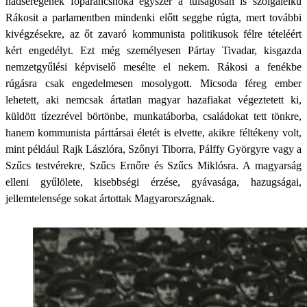
hadseregének főparancsnoka egyszer a túlságosan is szolgalelkű
Rákosit a parlamentben mindenki előtt seggbe rúgta, mert további
kivégzésekre, az őt zavaró kommunista politikusok félre tételéért
kért engedélyt. Ezt még személyesen Pártay Tivadar, kisgazda
nemzetgyűlési képviselő mesélte el nekem. Rákosi a fenékbe
rúgásra csak engedelmesen mosolygott. Micsoda féreg ember
lehetett, aki nemcsak ártatlan magyar hazafiakat végeztetett ki,
küldött tízezrével börtönbe, munkatáborba, családokat tett tönkre,
hanem kommunista párttársai életét is elvette, akikre féltékeny volt,
mint például Rajk Lászlóra, Szőnyi Tiborra, Pálffy Györgyre vagy a
Szűcs testvérekre, Szűcs Ernőre és Szűcs Miklósra. A magyarság
elleni gyűlölete, kisebbségi érzése, gyávasága, hazugságai,
jellemtelensége sokat ártottak Magyarországnak.