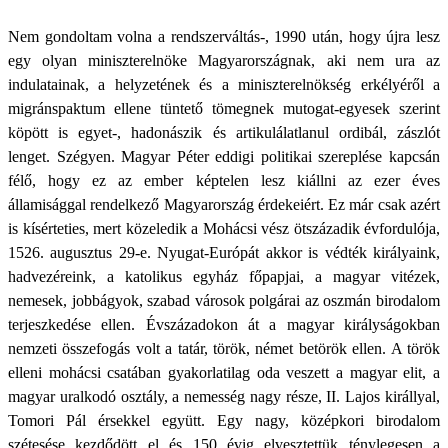
Nem gondoltam volna a rendszerváltás-, 1990 után, hogy újra lesz
egy olyan miniszterelnöke Magyarországnak, aki nem ura az
indulatainak, a helyzetének és a miniszterelnökség erkélyéről a
migránspaktum ellene tüntető tömegnek mutogat-egyesek szerint
köpött is egyet-, hadonászik és artikulálatlanul ordibál, zászlót
lenget. Szégyen. Magyar Péter eddigi politikai szereplése kapcsán
félő, hogy ez az ember képtelen lesz kiállni az ezer éves
államisággal rendelkező Magyarország érdekeiért. Ez már csak azért
is kísérteties, mert közeledik a Mohácsi vész ötszázadik évfordulója,
1526. augusztus 29-e. Nyugat-Európát akkor is védték királyaink,
hadvezéreink, a katolikus egyház főpapjai, a magyar vitézek,
nemesek, jobbágyok, szabad városok polgárai az oszmán birodalom
terjeszkedése ellen. Évszázadokon át a magyar királyságokban
nemzeti összefogás volt a tatár, török, német betörök ellen. A török
elleni mohácsi csatában gyakorlatilag oda veszett a magyar elit, a
magyar uralkodó osztály, a nemesség nagy része, II. Lajos királlyal,
Tomori Pál érsekkel együtt. Egy nagy, középkori birodalom
szétesése kezdődött el és 150 évig elvesztettük ténylegesen a