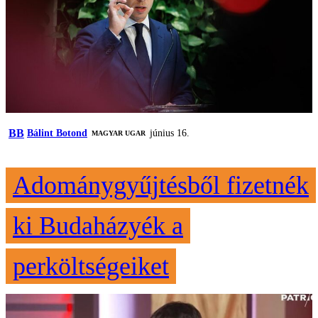
BB
Bálint Botond
június 16.
MAGYAR UGAR
Adománygyűjtésből fizetnék
ki Budaházyék a
perköltségeiket