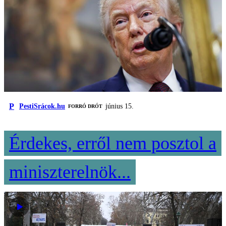
P
PestiSrácok.hu
június 15.
FORRÓ DRÓT
Érdekes, erről nem posztol a
miniszterelnök...