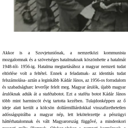
Akkor is a Szovjetuniónak, a nemzetközi kommunista
mozgalomnak és a szövetséges hatalmaknak köszönhette a hatalmát
1948-tól- 1956-ig. Hatalma megtartásához a magyar nemzeti tudat
eltörlése volt a feltétel. Ennek a feladatnak- az identitás tudat
felszámolása- aztán a leginkább Kádár János, az 1956-os forradalom
és szabadságharc leverője felelt meg. Magyar árulók, újabb magyar
árulóknak adták át a stafétabotot. Ezt a staféta botot Kádár János
több mint harmincöt évig tartotta kezében. Tulajdonképpen az ő
ideje alatt került a kölcsön dollármilliárdokkal visszafizethetetlen
adósságspirálba a magyar nép, lett lekötelezettje a pénzügyi
háttérhatalomnak és vált Magyarország függővé, a mindenkori