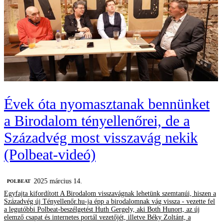
Évek óta nyomasztanak bennünket
a Birodalom tényellenőrei, de a
Századvég most visszavág nekik
(Polbeat-videó)
2025 március 14.
‎POLBEAT
Egyfajta kifordított A Birodalom visszavágnak lehetünk szemtanúi, hiszen a
Századvég új Tényellenőr.hu-ja épp a birodalomnak vág vissza - vezette fel
a legutóbbi Polbeat-beszélgetést Huth Gergely, aki Both Hunort, az új
elemző csapat és internetes portál vezetőjét, illetve Béky Zoltánt, a