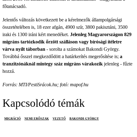
főtanácsadó.
Jelentős változás következett be a kérelmezők állampolgársági
összetételében is, 18 ezer afgán, 4900 szír, 3800 pakisztáni, 3500
iraki és 1300 iráni kért menedéket.
Jelenleg Magyarországon 829
migráns tartózkodik őrzött szálláson vagy bírósági ítéletre
várva nyílt táborban
- sorolta a számokat Bakondi György.
Továbbá ősszel megkezdődött a határkerítés megerősítése is;
a
tranzitzónáknál mintegy száz migráns várakozik
jelenleg - fűzte
hozzá.
Forrás: MTI/PestiSrácok.hu; fotó: mapof.hu
Kapcsolódó témák
MIGRÁCIÓ
NEMI ERŐSZAK
VEZETŐ
BAKONDI GYÖRGY