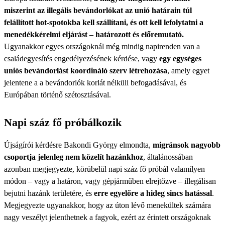
miszerint az illegális bevándorlókat az unió határain túl
felállított hot-spotokba kell szállítani, és ott kell lefolytatni a
menedékkérelmi eljárást – határozott és előremutató.
Ugyanakkor egyes országoknál még mindig napirenden van a
családegyesítés engedélyezésének kérdése, vagy
egy egységes
uniós bevándorlást koordináló szerv létrehozása
, amely egyet
jelentene a a bevándorlók korlát nélküli befogadásával, és
Európában történő szétosztásával.
Napi száz fő próbálkozik
Újságírói kérdésre Bakondi György elmondta,
migránsok nagyobb
csoportja jelenleg nem közelít hazánkhoz
, általánossában
azonban megjegyezte, körübelül napi száz fő próbál valamilyen
módon – vagy a határon, vagy gépjárműben elrejtőzve – illegálisan
bejutni hazánk területére, és
erre egyelőre a hideg sincs hatással
.
Megjegyezte ugyanakkor, hogy az úton lévő menekültek számára
nagy veszélyt jelenthetnek a fagyok, ezért az érintett országoknak