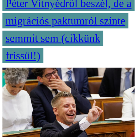
Péter Vitnyédről beszél, de a
migrációs paktumról szinte
semmit sem (cikkünk
frissül!)