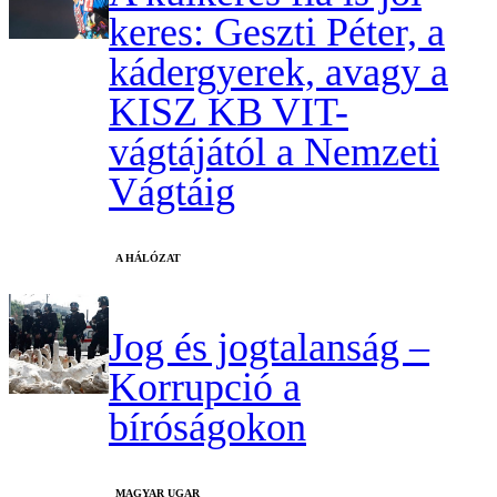
keres: Geszti Péter, a
kádergyerek, avagy a
KISZ KB VIT-
vágtájától a Nemzeti
Vágtáig
A HÁLÓZAT
Jog és jogtalanság –
Korrupció a
bíróságokon
MAGYAR UGAR