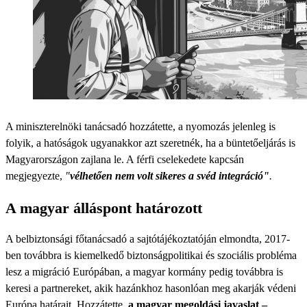
A miniszterelnöki tanácsadó hozzátette, a nyomozás jelenleg is
folyik, a hatóságok ugyanakkor azt szeretnék, ha a büntetőeljárás is
Magyarországon zajlana le. A férfi cselekedete kapcsán
megjegyezte,
"
vélhetően nem volt sikeres a svéd integráció"
.
A magyar álláspont határozott
A belbiztonsági főtanácsadó a sajtótájékoztatóján elmondta, 2017-
ben továbbra is kiemelkedő biztonságpolitikai és szociális probléma
lesz a migráció Európában, a magyar kormány pedig továbbra is
keresi a partnereket, akik hazánkhoz hasonlóan meg akarják védeni
Európa határait. Hozzátette,
a magyar megoldási javaslat –