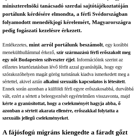
miniszterelnöki tanácsadó szerdai sajtótájékoztatóján
portálunk kérdésére elmondta, a férfi Svédországban
folyamodott menedékjogi kérelemért, Magyarországra
pedig fogászati kezelésre érkezett.
mint arról portálunk beszámolt
Emlékezetes,
, egy korábbi
menekülthullámmal érkező,
szír származású férfi erőszakolt meg
egy nőt Budapesten szilveszter éjjel
. Információink szerint az
előzetes letartóztatásban lévő férfit azzal gyanúsítják, hogy egy
szórakozóhelyen magát görög turistának kiadva ismerkedett meg a
sértettel, akivel aztán
alkalmi szexuális kapcsolatos is létesített
.
Ennek során azonban a külföldi férfi egyre erőszakosabbá, durvábbá
vált, ezért a sértett a beleegyezését egyértelműen visszavonta, majd
kérte a gyanúsítottat, hogy a cselekményét hagyja abba, ő
azonban a sértett akarata ellenére, erőszakkal folytatta a
szexuális jellegű cselekményeket
.
A fájósfogú migráns kiengedte a fáradt gőzt