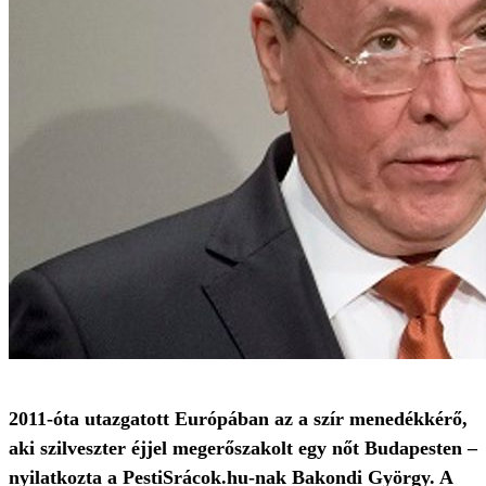
2011-óta utazgatott Európában az a szír menedékkérő,
aki szilveszter éjjel megerőszakolt egy nőt Budapesten –
nyilatkozta a PestiSrácok.hu-nak Bakondi György. A