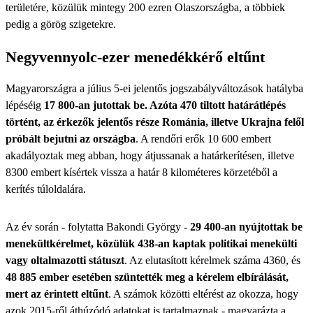
területére, közülük mintegy 200 ezren Olaszországba, a többiek
pedig a görög szigetekre.
Negyvennyolc-ezer menedékkérő eltűnt
Magyarországra a július 5-ei jelentős jogszabályváltozások hatályba
lépéséig
17 800-an jutottak be. Azóta 470 tiltott határátlépés
történt, az érkezők jelentős része Románia, illetve Ukrajna felől
próbált bejutni az országba
. A rendőri erők 10 600 embert
akadályoztak meg abban, hogy átjussanak a határkerítésen, illetve
8300 embert kísértek vissza a határ 8 kilométeres körzetéből a
kerítés túloldalára.
Az év során - folytatta Bakondi György -
29 400-an nyújtottak be
menekültkérelmet, közülük 438-an kaptak politikai menekülti
vagy oltalmazotti státuszt
. Az elutasított kérelmek száma 4360, és
48 885 ember esetében szüntették meg a kérelem elbírálását,
mert az érintett eltűnt
. A számok közötti eltérést az okozza, hogy
azok 2015-ről áthúzódó adatokat is tartalmaznak - magyarázta a