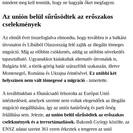
mindent meg kell tenniük, hogy ne hagyják őket megfagyni.
Az unión belül sűrűsödtek az erőszakos
cselekmények
Az elmúlt évet összefoglalva elmondta, hogy továbbra is a balkáni
útvonalon és Líbiából Olaszország felé zajlik az illegális tömeges
migráció. Míg az előbbin csökkenés, addig az utóbbin növekedés
tapasztalható. Ugyanakkor kialakultak alternatív útvonalak is,
Bulgária felé, a török-görög határ szárazföldi szakaszán, illetve
Montenegró, Románia és Ukrajna érintésével.
Ez utóbbi két
helyszínen nem vált tömegessé a migráció
- ismertette.
A továbbiakban a főtanácsadó felsorolta az Európai Unió
intézkedéseit, amelyek szerinte nem voltak elegendőek az illegális
migráció megállítására, így az uniós határőrség és parti őrség
felállítása sem. Jelezte,
az unión belül sűrűsödtek az erőszakos
cselekmények és a terrortámadások.
Bakondi György közölte, az
ENSZ adatai szerint 361 ezren érkeztek a tengeren az unió