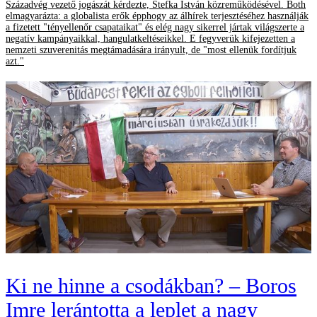
Századvég vezető jogászát kérdezte, Stefka István közreműködésével. Both
elmagyarázta: a globalista erők épphogy az álhírek terjesztéséhez használják
a fizetett "tényellenőr csapataikat" és elég nagy sikerrel jártak világszerte a
negatív kampányaikkal, hangulatkeltéseikkel. E fegyverük kifejezetten a
nemzeti szuverenitás megtámadására irányult, de "most ellenük fordítjuk
azt."
Ki ne hinne a csodákban? – Boros
Imre lerántotta a leplet a nagy