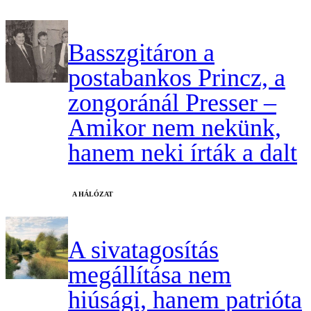
Basszgitáron a
postabankos Princz, a
zongoránál Presser –
Amikor nem nekünk,
hanem neki írták a dalt
A HÁLÓZAT
A sivatagosítás
megállítása nem
hiúsági, hanem patrióta