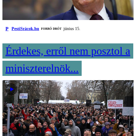
P
PestiSrácok.hu
június 15.
FORRÓ DRÓT
Érdekes, erről nem posztol a
miniszterelnök...