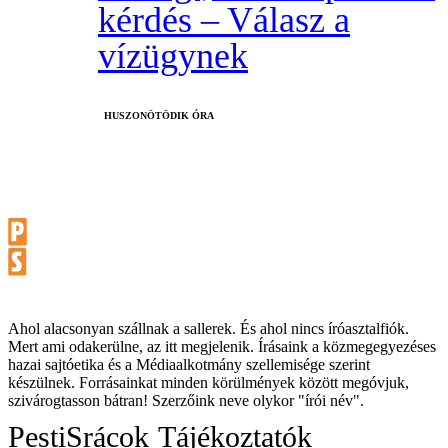
kérdés – Válasz a
vízügynek
HUSZONÖTÖDIK ÓRA
Ahol alacsonyan szállnak a sallerek. És ahol nincs íróasztalfiók.
Mert ami odakerülne, az itt megjelenik. Írásaink a közmegegyezéses
hazai sajtóetika és a Médiaalkotmány szellemisége szerint
készülnek. Forrásainkat minden körülmények között megóvjuk,
szivárogtasson bátran! Szerzőink neve olykor "írói név".
PestiSrácok
Tájékoztatók