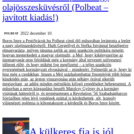
olajösszesküvésről (Polbeat –
javított kiadás!)
2022 december 10.
‎POLBEAT
Boros Imre a PestiSrácok.hu Polbeat című élő műsorában lerántotta a leplet
a nagy olajösszesküvésről. Huth Gergellyel és Stefka Istvánnal beszélgetve
elmagyarázta, milyen játszma zajlik az unió szankciós politikája mögött,
hogyan mesterkedett a magyar olajmulti, a Mol, hogy kikényszerítse az
üzemanyagár-stop feloldását még a kormány által tervezett szilveszteri
időpont előtt, és hogy miként fog megfizetni – a teljes szankciós
nyereségének kormányzati elvonásával – mindezért. Felmerült az is, hogy ki
hisz még a csodákban, hiszen a Mol százhalombattai finomítóját több hónap
küszködés után, az árstop visszavonása után néhány órával sikerült
megjavítani, az addig minden mérnökön kifogó repedéseket behegeszteni. A
műsorban a neves közgazdász beszélt Matolcsy György és a kormány
vitájának hátteréről is, és természetesen a Revolution '56 Szabadságharcos
Sörözőben jelen lévő vendégek ezúttal is kérdezhettek, sőt, komoly
világnézeti polémia is kibontakozott a kérdezők és Boros Imre között.
A külkeres fia is jól