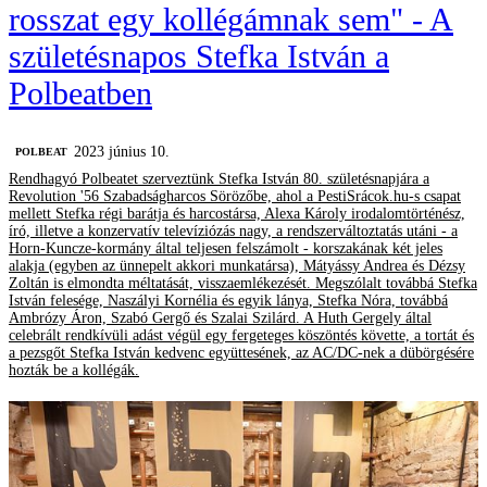
rosszat egy kollégámnak sem" - A
születésnapos Stefka István a
Polbeatben
2023 június 10.
‎POLBEAT
Rendhagyó Polbeatet szerveztünk Stefka István 80. születésnapjára a
Revolution '56 Szabadságharcos Sörözőbe, ahol a PestiSrácok.hu-s csapat
mellett Stefka régi barátja és harcostársa, Alexa Károly irodalomtörténész,
író, illetve a konzervatív televíziózás nagy, a rendszerváltoztatás utáni - a
Horn-Kuncze-kormány által teljesen felszámolt - korszakának két jeles
alakja (egyben az ünnepelt akkori munkatársa), Mátyássy Andrea és Dézsy
Zoltán is elmondta méltatását, visszaemlékezését. Megszólalt továbbá Stefka
István felesége, Naszályi Kornélia és egyik lánya, Stefka Nóra, továbbá
Ambrózy Áron, Szabó Gergő és Szalai Szilárd. A Huth Gergely által
celebrált rendkívüli adást végül egy fergeteges köszöntés követte, a tortát és
a pezsgőt Stefka István kedvenc együttesének, az AC/DC-nek a dübörgésére
hozták be a kollégák.