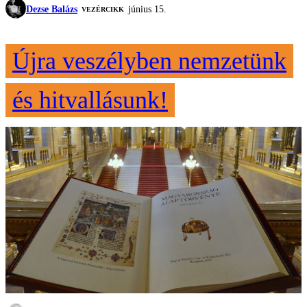
Dezse Balázs
június 15.
VEZÉRCIKK
Újra veszélyben nemzetünk
és hitvallásunk!