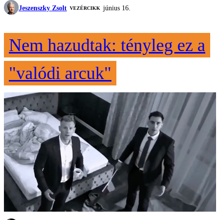
Jeszenszky Zsolt
június 16.
VEZÉRCIKK
Nem hazudtak: tényleg ez a
"valódi arcuk"