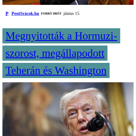
P
PestiSrácok.hu
június 15.
FORRÓ DRÓT
Megnyitották a Hormuzi-
szorost, megállapodott
Teherán és Washington