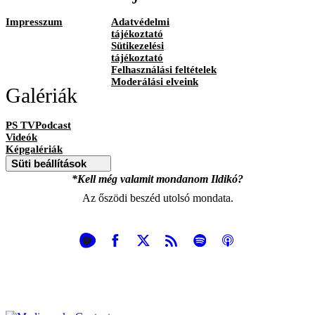
Impresszum
Adatvédelmi
tájékoztató
Sütikezelési
tájékoztató
Felhasználási feltételek
Moderálási elveink
Galériák
PS TVPodcast
Videók
Képgalériák
Süti beállítások
*Kell még valamit mondanom Ildikó?
Az őszödi beszéd utolsó mondata.