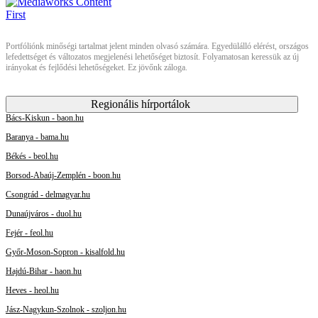
Portfóliónk minőségi tartalmat jelent minden olvasó számára. Egyedülálló elérést, országos
lefedettséget és változatos megjelenési lehetőséget biztosít. Folyamatosan keressük az új
irányokat és fejlődési lehetőségeket. Ez jövőnk záloga.
Regionális hírportálok
Bács-Kiskun - baon.hu
Baranya - bama.hu
Békés - beol.hu
Borsod-Abaúj-Zemplén - boon.hu
Csongrád - delmagyar.hu
Dunaújváros - duol.hu
Fejér - feol.hu
Győr-Moson-Sopron - kisalfold.hu
Hajdú-Bihar - haon.hu
Heves - heol.hu
Jász-Nagykun-Szolnok - szoljon.hu