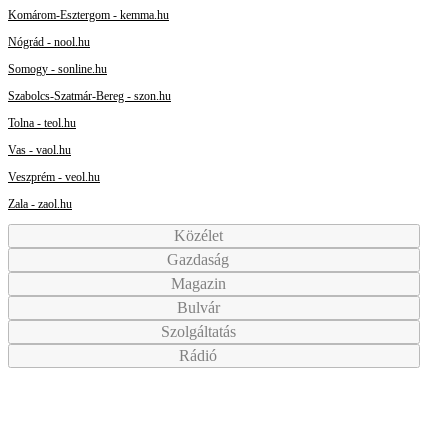
Komárom-Esztergom - kemma.hu
Nógrád - nool.hu
Somogy - sonline.hu
Szabolcs-Szatmár-Bereg - szon.hu
Tolna - teol.hu
Vas - vaol.hu
Veszprém - veol.hu
Zala - zaol.hu
Közélet
Gazdaság
Magazin
Bulvár
Szolgáltatás
Rádió