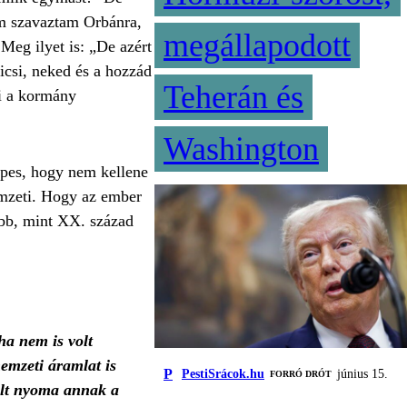
em szavaztam Orbánra,
megállapodott
Meg ilyet is: „De azért
csi, neked és a hozzád
Teherán és
ni a kormány
Washington
épes, hogy nem kellene
emzeti. Hogy az ember
abb, mint XX. század
ha nem is volt
emzeti áramlat is
P
PestiSrácok.hu
június 15.
FORRÓ DRÓT
volt nyoma annak a