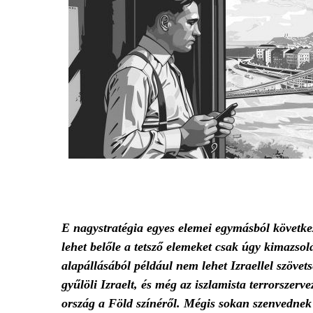
E nagystratégia egyes elemei egymásból követk
lehet belőle a tetsző elemeket csak úgy kimazso
alapállásából például nem lehet Izraellel szövets
gyűlöli Izraelt, és még az iszlamista terrorszerv
ország a Föld színéről. Mégis sokan szenvedne