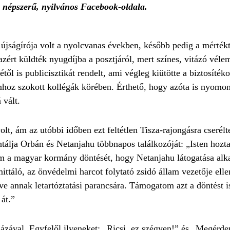
k népszerű, nyilvános Facebook-oldala.
újságírója volt a nyolcvanas években, később pedig a mértékta
azért küldték nyugdíjba a posztjáról, mert színes, vitázó véle
étől is publicisztikát rendelt, ami végleg kiütötte a biztosíték
oz szokott kollégák körében. Érthető, hogy azóta is nyomo
 vált.
volt, ám az utóbbi időben ezt feltétlen Tisza-rajongásra cseré
lja Orbán és Netanjahu többnapos találkozóját: „Isten hozta
a magyar kormány döntését, hogy Netanjahu látogatása alkal
áló, az önvédelmi harcot folytató zsidó állam vezetője ellen 
e annak letartóztatási parancsára. Támogatom azt a döntést is
át.”
százával. Egyfelől ilyeneket: „Ricsi, ez szégyen!” és „Megér