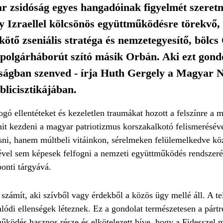
r zsidóság egyes hangadóinak figyelmét szeretn
gy Izraellel kölcsönös együttműködésre törekvő
ötő zseniális stratéga és nemzetegyesítő, bölcs 
 polgárháborút szító másik Orbán. Aki ezt gond
kságban szenved - írja Huth Gergely a Magyar 
licisztikájában.
gó ellentéteket és kezeletlen traumákat hozott a felszínre a m
mit kezdeni a magyar patrio­tizmus korszakalkotó felismeréséve
sni, hanem múltbeli vitáinkon, sérelmeken felülemelkedve köz
tével sem képesek felfogni a nemzeti együttműködés rendszerén
onti tárgyává.
számít, aki szívből vagy érdekből a közös ügy mellé áll. A te
valódi ellenségek léteznek. Ez a gondolat természetesen a párt
működés hasznos része és elkötelezett híve, hogy a Fidesszel 