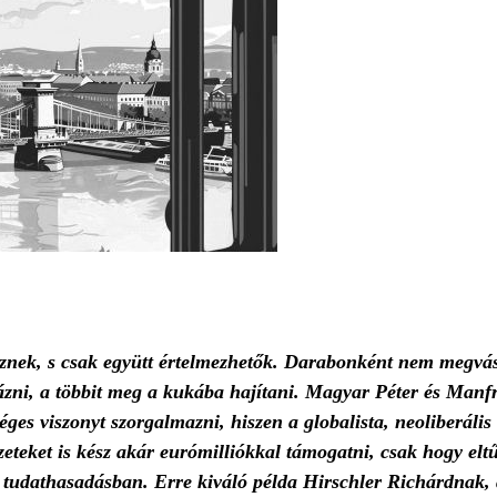
eznek, s csak együtt értelmezhetők. Darabonként nem megvá
lázni, a többit meg a kukába hajítani. Magyar Péter és Man
éges viszonyt szorgalmazni, hiszen a globalista, neoliberális
ezeteket is kész akár eurómilliókkal támogatni, csak hogy elt
k tudathasadásban. Erre kiváló példa Hirschler Richárdnak