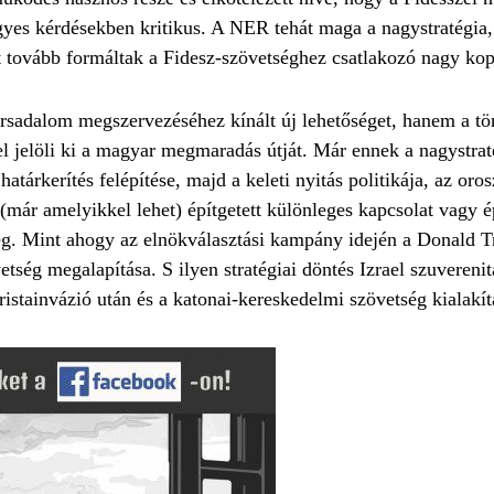
egyes kérdésekben kritikus. A NER tehát maga a nagystratégia
t tovább formáltak a Fidesz-szövetséghez csatlakozó nagy ko
rsadalom megszervezéséhez kínált új lehetőséget, hanem a tö
el jelöli ki a magyar megmaradás útját. Már ennek a nagystrat
 határkerítés felépítése, majd a keleti nyitás politikája, az o
 (már amelyikkel lehet) építgetett különleges kapcsolat vagy 
tség. Mint ahogy az elnökválasztási kampány idején a Donald T
etség megalapítása. S ilyen stratégiai döntés Izrael szuvereni
istainvázió után és a katonai-kereskedelmi szövetség kialakít