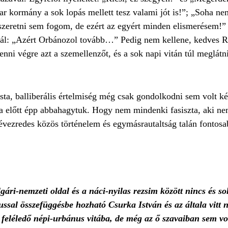
r kormány a sok lopás mellett tesz valami jót is!”; „Soha n
zeretni sem fogom, de ezért az egyért minden elismerésem!” 
l: „Azért Orbánozol tovább…” Pedig nem kellene, kedves Ri
enni végre azt a szemellenzőt, és a sok napi vitán túl meglát
sta, balliberális értelmiség még csak gondolkodni sem volt k
ása előtt épp abbahagytuk. Hogy nem mindenki fasiszta, aki n
 évezredes közös történelem és egymásrautaltság talán fontos
ári-nemzeti oldal és a náci-nyilas rezsim között nincs és so
ssal összefüggésbe hozható Csurka István és az általa vitt n
e a feléledő népi-urbánus vitába, de még az ő szavaiban sem 