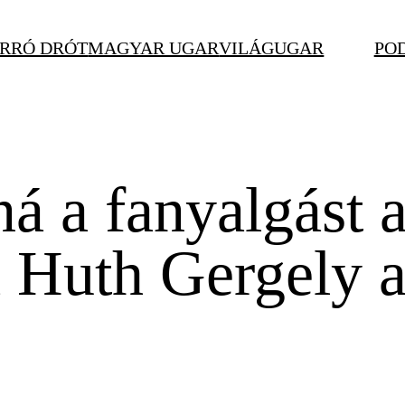
RRÓ DRÓT
MAGYAR UGAR
VILÁGUGAR
PO
 a fanyalgást a
ja Huth Gergely