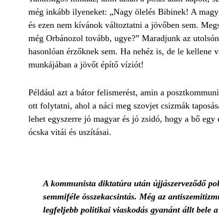
még inkább ilyeneket: „Nagy ölelés Bibinek! A magya
és ezen nem kívánok változtatni a jövőben sem. Megs
még Orbánozol tovább, ugye?” Maradjunk az utolsóná
hasonlóan érzőknek sem. Ha nehéz is, de le kellene v
munkájában a jövőt építő víziót!
Például azt a bátor felismerést, amin a posztkommuni
ott folytatni, ahol a náci meg szovjet csizmák tapos
lehet egyszerre jó magyar és jó zsidó, hogy a bő egy
ócska vitái és uszításai.
A kommunista diktatúra után újjászerveződő polg
semmiféle összekacsintás. Még az antiszemitizmu
legfeljebb politikai viaskodás gyanánt állt bel