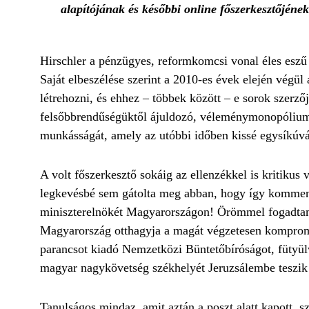
alapítójának és későbbi online főszerkesztőjéne
Hirschler a pénzügyes, reformkomcsi vonal éles eszű 
Saját elbeszélése szerint a 2010-es évek elején végül 
létrehozni, és ehhez – többek között – e sorok szerzőj
felsőbbrendűségüktől ájuldozó, véleménymonopóliumh
munkásságát, amely az utóbbi időben kissé egysíkúvá
A volt főszerkesztő sokáig az ellenzékkel is kritikus 
legkevésbé sem gátolta meg abban, hogy így kommentá
miniszterelnökét Magyarországon! Örömmel fogadtam 
Magyarország otthagyja a magát végzetesen kompromitt
parancsot kiadó Nemzetközi Büntetőbíróságot, fütyülv
magyar nagykövetség székhelyét Jeruzsálembe teszik 
Tanulságos mindaz, amit aztán a poszt alatt kapott, 