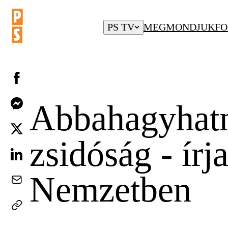
PS TV
MEGMONDJUK
FO
Abbahagyhatná
zsidóság - ír
Nemzetben