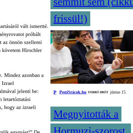
semmit sem (cikk
frissül!)
rtásáról vált ismertté.
ményrovatot próbált
ot az önnön szellemi
n követem Hirschler
lte. Mindez azonban a
 Izrael
mával jelenti be:
P
PestiSrácok.hu
június 15.
FORRÓ DRÓT
letartóztatási
, hogy az izraeli
Megnyitották a
Hormuzi-szorost,
demlik egymást!” De