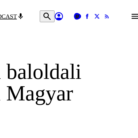
DCAST
 baloldali
 a Magyar