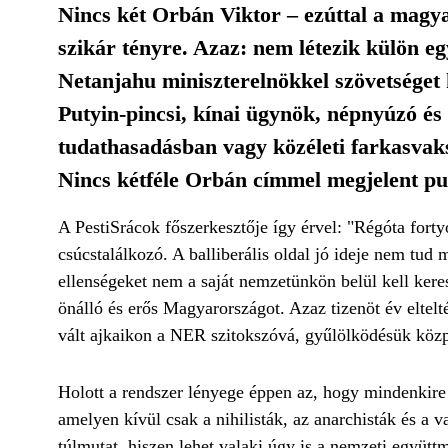
Nincs két Orbán Viktor – ezúttal a magya
szikár tényre. Azaz: nem létezik külön e
Netanjahu miniszterelnökkel szövetséget k
Putyin-pincsi, kínai ügynök, népnyúzó és
tudathasadásban vagy közéleti farkasva
Nincs kétféle Orbán címmel megjelent pub
A PestiSrácok főszerkesztője így érvel: "Régóta fortyo
csúcstalálkozó. A balliberális oldal jó ideje nem tud 
ellenségeket nem a saját nemzetünkön belül kell kere
önálló és erős Magyarországot. Azaz tizenöt év eltel
vált ajkaikon a NER szitokszóvá, gyűlölködésük közp
Holott a rendszer lényege éppen az, hogy mindenkire 
amelyen kívül csak a nihilisták, az anarchisták és a 
túlmutat, hiszen lehet valaki úgy is a nemzeti együtt