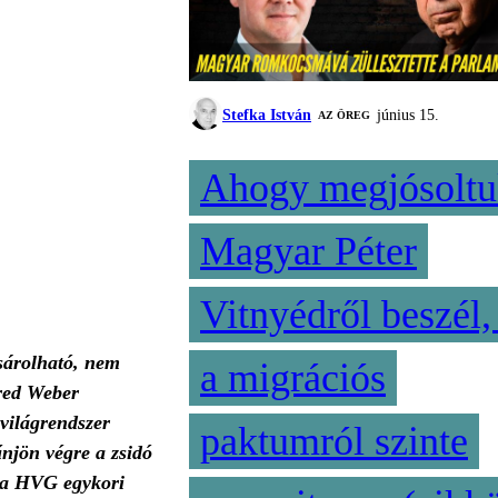
Stefka István
június 15.
AZ ÖREG
Ahogy megjósoltu
Magyar Péter
Vitnyédről beszél,
sárolható, nem
a migrációs
fred Weber
 világrendszer
paktumról szinte
űnjön végre a zsidó
, a HVG egykori