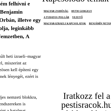
ém felhívni e
, Benjamin
MAGYAR ZSIDÓSÁG
HUTH GERGELY
A TUDATOS POLGÁR
VEZETŐ
Orbán, illetve egy
MAGYAR-IZRAELI KAPCSOLATOK
BENJÁMÍN NETA
olja, leginkább
Nemzetben, A
últ heti izraeli–magyar
l, miszerint az
ösen kell építeni egy
ek lényegét, ezért is
Iratkozz fel a
ljes nemzeti blokkra,
pestisracok.h
rendszereken is
mint a hatalmat