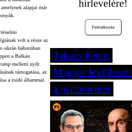
hírlevelére!
, amelynek alapjai már
ponyák.
Feliratkozás
rténelmi
égiának volt a része az
rosz–ukrán háborúban
Takács Péter:
éppen a Balkán
rump melletti nyílt
Magyar lezülleszte
tásának támogatása, az
ása a zsidó állammal.
a parlamentet