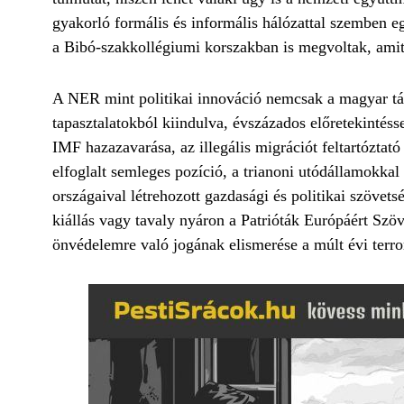
gyakorló formális és informális hálózattal szemben 
a Bibó-szakkollégiumi korszakban is megvoltak, ami
A NER mint politikai innováció nemcsak a magyar tá
tapasztalatokból kiindulva, évszázados előretekintéss
IMF hazazavarása, az illegális migrációt feltartóztató
elfoglalt semleges pozíció, a trianoni utódállamokkal
országaival létrehozott gazdasági és politikai szöve
kiállás vagy tavaly nyáron a Patrióták Európáért Szöv
önvédelemre való jogának elismerése a múlt évi terror