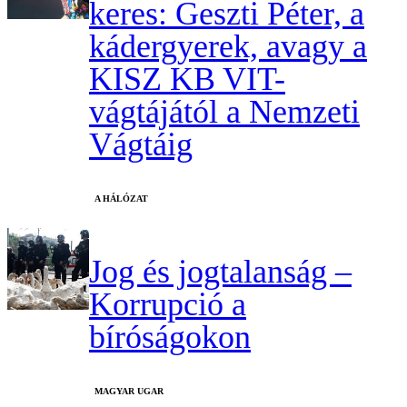
keres: Geszti Péter, a
kádergyerek, avagy a
KISZ KB VIT-
vágtájától a Nemzeti
Vágtáig
A HÁLÓZAT
Jog és jogtalanság –
Korrupció a
bíróságokon
MAGYAR UGAR