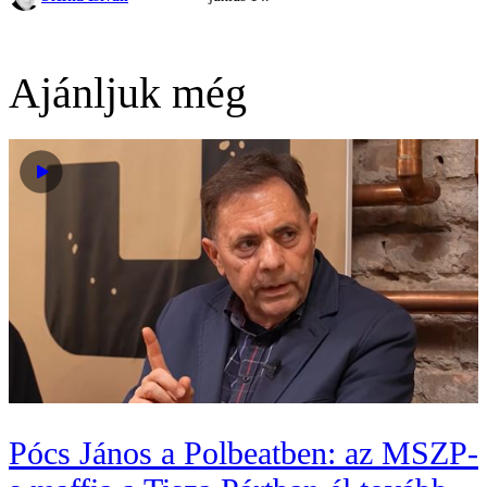
Ajánljuk még
Pócs János a Polbeatben: az MSZP-