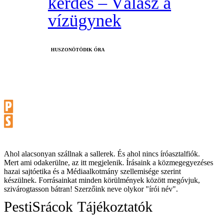
kérdés – Válasz a
vízügynek
HUSZONÖTÖDIK ÓRA
Ahol alacsonyan szállnak a sallerek. És ahol nincs íróasztalfiók.
Mert ami odakerülne, az itt megjelenik. Írásaink a közmegegyezéses
hazai sajtóetika és a Médiaalkotmány szellemisége szerint
készülnek. Forrásainkat minden körülmények között megóvjuk,
szivárogtasson bátran! Szerzőink neve olykor "írói név".
PestiSrácok
Tájékoztatók