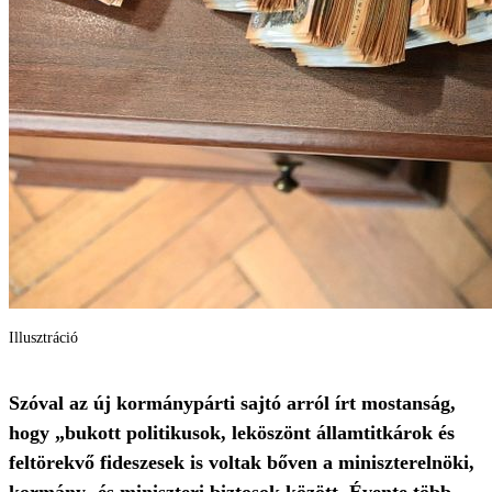
Illusztráció
Szóval az új kormánypárti sajtó arról írt mostanság,
hogy „bukott politikusok, leköszönt államtitkárok és
feltörekvő fideszesek is voltak bőven a miniszterelnöki,