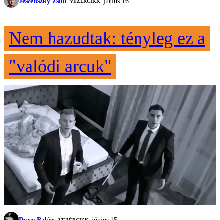
Jeszenszky Zsolt
június 16.
VEZÉRCIKK
Nem hazudtak: tényleg ez a
"valódi arcuk"
Dezse Balázs
június 15.
VEZÉRCIKK