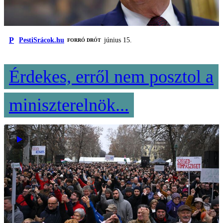
P
PestiSrácok.hu
június 15.
FORRÓ DRÓT
Érdekes, erről nem posztol a
miniszterelnök...