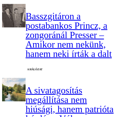
Basszgitáron a
postabankos Princz, a
zongoránál Presser –
Amikor nem nekünk,
hanem neki írták a dalt
A HÁLÓZAT
A sivatagosítás
megállítása nem
hiúsági, hanem patrióta