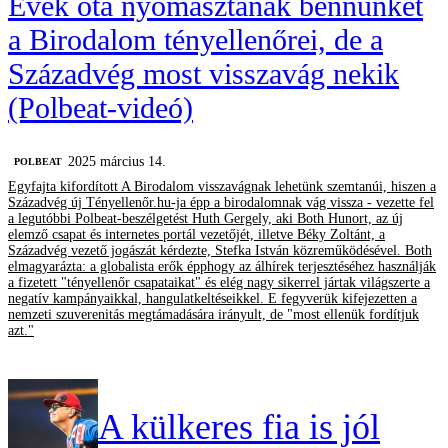
Évek óta nyomasztanak bennünket
a Birodalom tényellenőrei, de a
Századvég most visszavág nekik
(Polbeat-videó)
2025 március 14.
‎POLBEAT
Egyfajta kifordított A Birodalom visszavágnak lehetünk szemtanúi, hiszen a
Századvég új Tényellenőr.hu-ja épp a birodalomnak vág vissza - vezette fel
a legutóbbi Polbeat-beszélgetést Huth Gergely, aki Both Hunort, az új
elemző csapat és internetes portál vezetőjét, illetve Béky Zoltánt, a
Századvég vezető jogászát kérdezte, Stefka István közreműködésével. Both
elmagyarázta: a globalista erők épphogy az álhírek terjesztéséhez használják
a fizetett "tényellenőr csapataikat" és elég nagy sikerrel jártak világszerte a
negatív kampányaikkal, hangulatkeltéseikkel. E fegyverük kifejezetten a
nemzeti szuverenitás megtámadására irányult, de "most ellenük fordítjuk
azt."
A külkeres fia is jól