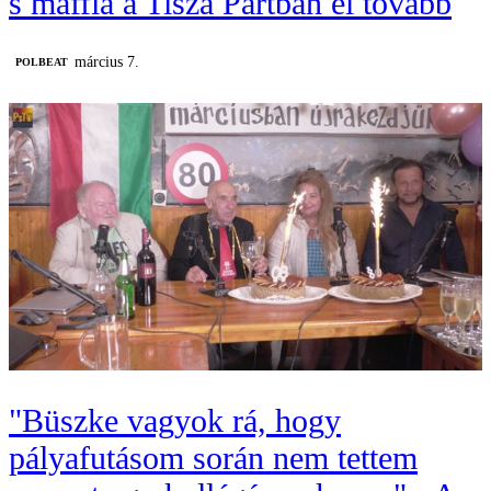
s maffia a Tisza Pártban él tovább
március 7.
‎POLBEAT
"Büszke vagyok rá, hogy
pályafutásom során nem tettem