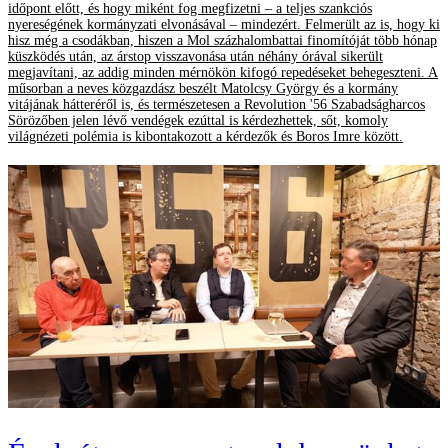
időpont előtt, és hogy miként fog megfizetni – a teljes szankciós
nyereségének kormányzati elvonásával – mindezért. Felmerült az is, hogy ki
hisz még a csodákban, hiszen a Mol százhalombattai finomítóját több hónap
küszködés után, az árstop visszavonása után néhány órával sikerült
megjavítani, az addig minden mérnökön kifogó repedéseket behegeszteni. A
műsorban a neves közgazdász beszélt Matolcsy György és a kormány
vitájának hátteréről is, és természetesen a Revolution '56 Szabadságharcos
Sörözőben jelen lévő vendégek ezúttal is kérdezhettek, sőt, komoly
világnézeti polémia is kibontakozott a kérdezők és Boros Imre között.