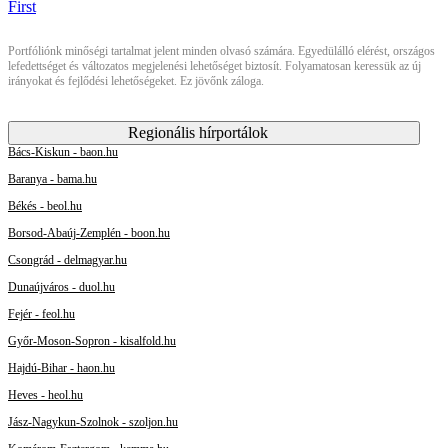
Portfóliónk minőségi tartalmat jelent minden olvasó számára. Egyedülálló elérést, országos
lefedettséget és változatos megjelenési lehetőséget biztosít. Folyamatosan keressük az új
irányokat és fejlődési lehetőségeket. Ez jövőnk záloga.
Regionális hírportálok
Bács-Kiskun - baon.hu
Baranya - bama.hu
Békés - beol.hu
Borsod-Abaúj-Zemplén - boon.hu
Csongrád - delmagyar.hu
Dunaújváros - duol.hu
Fejér - feol.hu
Győr-Moson-Sopron - kisalfold.hu
Hajdú-Bihar - haon.hu
Heves - heol.hu
Jász-Nagykun-Szolnok - szoljon.hu