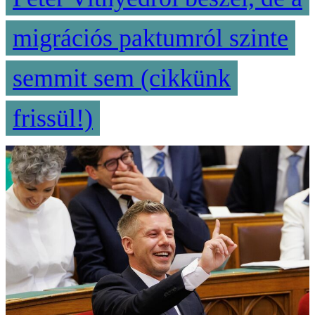
migrációs paktumról szinte
semmit sem (cikkünk
frissül!)