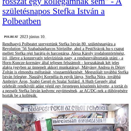
rosszat egy kollégámnak sem" - A
születésnapos Stefka István a
Polbeatben
2023 június 10.
‎POLBEAT
Rendhagyó Polbeatet szerveztünk Stefka István 80. születésnapjára a
Revolution '56 Szabadságharcos Sörözőbe, ahol a PestiSrácok.hu-s csapat
mellett Stefka régi barátja és harcostársa, Alexa Károly irodalomtörténész,
író, illetve a konzervatív televíziózás nagy, a rendszerváltoztatás utáni - a
Horn-Kuncze-kormány által teljesen felszámolt - korszakának két jeles
alakja (egyben az ünnepelt akkori munkatársa), Mátyássy Andrea és Dézsy
Zoltán is elmondta méltatását, visszaemlékezését. Megszólalt továbbá Stefka
István felesége, Naszályi Kornélia és egyik lánya, Stefka Nóra, továbbá
Ambrózy Áron, Szabó Gergő és Szalai Szilárd. A Huth Gergely által
celebrált rendkívüli adást végül egy fergeteges köszöntés követte, a tortát és
a pezsgőt Stefka István kedvenc együttesének, az AC/DC-nek a dübörgésére
hozták be a kollégák.