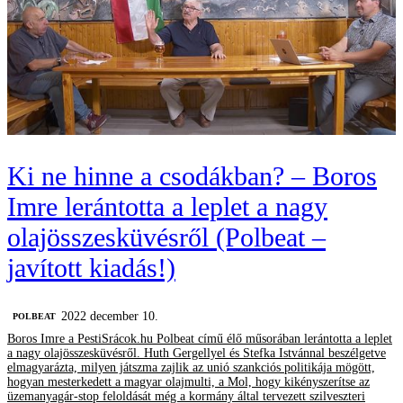
Ki ne hinne a csodákban? – Boros
Imre lerántotta a leplet a nagy
olajösszesküvésről (Polbeat –
javított kiadás!)
2022 december 10.
‎POLBEAT
Boros Imre a PestiSrácok.hu Polbeat című élő műsorában lerántotta a leplet
a nagy olajösszesküvésről. Huth Gergellyel és Stefka Istvánnal beszélgetve
elmagyarázta, milyen játszma zajlik az unió szankciós politikája mögött,
hogyan mesterkedett a magyar olajmulti, a Mol, hogy kikényszerítse az
üzemanyagár-stop feloldását még a kormány által tervezett szilveszteri