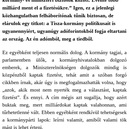
kormány- és miniszteri biztosok között. Évente több
milliárd ment el a fizetésükre.” Igen, ez a jelenlegi
közhangulatban felháborítónak tűnik biztosan, de
elárulok egy titkot: a Tisza-kormány politikusait is
ugyanennyiért, ugyanúgy adóforintokból fogja eltartani
az ország. Az én adómból, meg a tiedből.
Ez egyébként teljesen normális dolog. A kormány tagjai, a
parlamentben ülők, a kormányhivatalokban dolgozó
emberek, a Miniszterelnökségen dolgozók mindig is
közpénzből kaptak fizetést, tehát amit a szóban forgó
cikkben írnak, akár úgy is megfogalmazhatták volna, hogy
„azok, akik most nem nyerték meg a választást, kaptak
fizetést”. És ennyi. A cím mégis azt sugallja, hogy azért
buktak meg, mert milliárdokat kaptak valahonnan, ami
tűrhetetlenné vált. Ebben egyébként rendkívül tehetségesek
a kormánypárti lapok: leírni valamit, amiből valami tök
mást is lehet érteni.