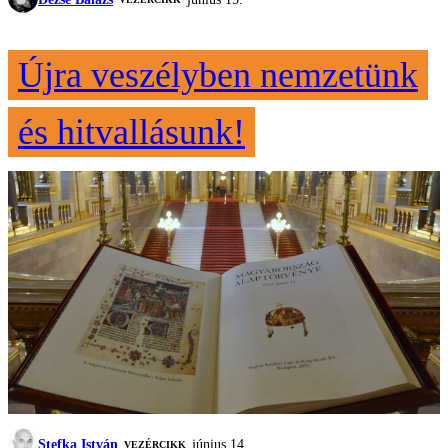
Újra veszélyben nemzetünk
és hitvallásunk!
Stefka István
június 14.
VEZÉRCIKK