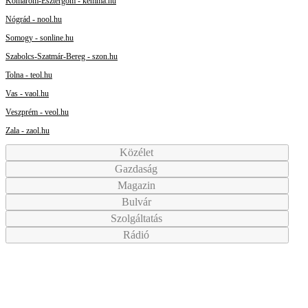
Komárom-Esztergom - kemma.hu
Nógrád - nool.hu
Somogy - sonline.hu
Szabolcs-Szatmár-Bereg - szon.hu
Tolna - teol.hu
Vas - vaol.hu
Veszprém - veol.hu
Zala - zaol.hu
Közélet
Gazdaság
Magazin
Bulvár
Szolgáltatás
Rádió