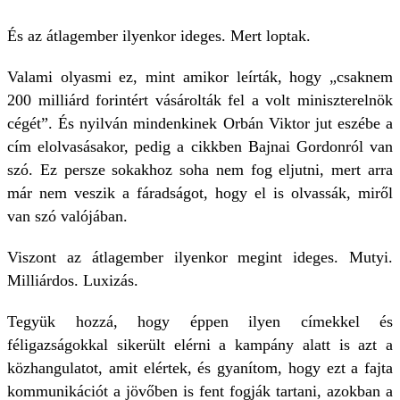
És az átlagember ilyenkor ideges. Mert loptak.
Valami olyasmi ez, mint amikor leírták, hogy „csaknem
200 milliárd forintért vásárolták fel a volt miniszterelnök
cégét”. És nyilván mindenkinek Orbán Viktor jut eszébe a
cím elolvasásakor, pedig a cikkben Bajnai Gordonról van
szó. Ez persze sokakhoz soha nem fog eljutni, mert arra
már nem veszik a fáradságot, hogy el is olvassák, miről
van szó valójában.
Viszont az átlagember ilyenkor megint ideges. Mutyi.
Milliárdos. Luxizás.
Tegyük hozzá, hogy éppen ilyen címekkel és
féligazságokkal sikerült elérni a kampány alatt is azt a
közhangulatot, amit elértek, és gyanítom, hogy ezt a fajta
kommunikációt a jövőben is fent fogják tartani, azokban a