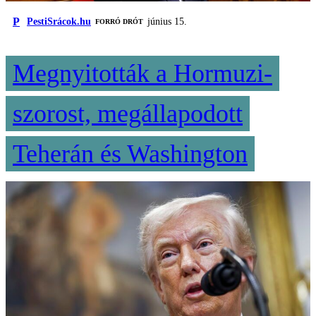
P
PestiSrácok.hu
június 15.
FORRÓ DRÓT
Megnyitották a Hormuzi-
szorost, megállapodott
Teherán és Washington