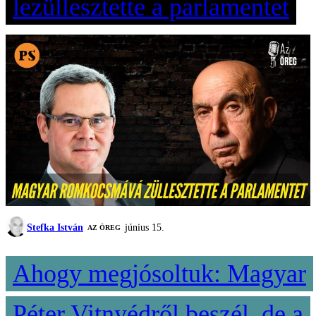
lezüllesztette a parlamentet
Stefka István
június 15.
AZ ÖREG
Ahogy megjósoltuk: Magyar
Péter Vitnyédről beszél, de a