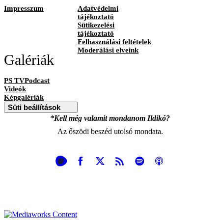
Impresszum
Adatvédelmi
tájékoztató
Sütikezelési
tájékoztató
Felhasználási feltételek
Moderálási elveink
Galériák
PS TVPodcast
Videók
Képgalériák
Süti beállítások
*Kell még valamit mondanom Ildikó?
Az őszödi beszéd utolsó mondata.