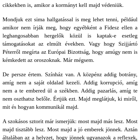
cikkekben is, amikor a kormányt kell majd védeniük.
Mondjuk ezt sima hallgatással is meg lehet tenni, például
amikor nem írják meg, hogy egyébként a Fidesz ellen a
leghangosabban hergelők közül is kaptak-e esetleg
támogatásokat az elmúlt években. Vagy hogy Szijjártó
Péterről megírta az Európai Bizottság, hogy amúgy nem is
kémkedett az oroszoknak. Már mégsem.
De persze értem. Színház van. A közpénz addig botrány,
amíg nem a saját oldalad kezeli. Addig korrupció, amíg
nem a te embered ül a székben. Addig pazarlás, amíg te
nem oszthatsz belőle. Értjük ezt. Majd meglátjuk, ki miről,
mit és hogyan kommunikál majd.
A szokásos sztorit már ismerjük: most majd más lesz. Most
majd tisztább lesz. Most majd a jó emberek jönnek. Aztán
általában az a helyzet, hogy jönnek ugyanazok a reflexek,