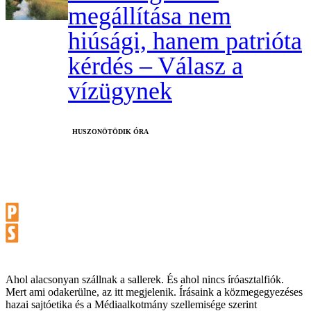
megállítása nem
hiúsági, hanem patrióta
kérdés – Válasz a
vízügynek
HUSZONÖTÖDIK ÓRA
Ahol alacsonyan szállnak a sallerek. És ahol nincs íróasztalfiók.
Mert ami odakerülne, az itt megjelenik. Írásaink a közmegegyezéses
hazai sajtóetika és a Médiaalkotmány szellemisége szerint