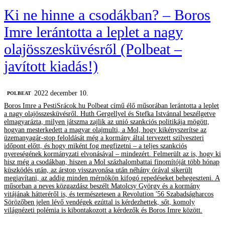
Ki ne hinne a csodákban? – Boros
Imre lerántotta a leplet a nagy
olajösszesküvésről (Polbeat –
javított kiadás!)
2022 december 10.
‎POLBEAT
Boros Imre a PestiSrácok.hu Polbeat című élő műsorában lerántotta a leplet
a nagy olajösszesküvésről. Huth Gergellyel és Stefka Istvánnal beszélgetve
elmagyarázta, milyen játszma zajlik az unió szankciós politikája mögött,
hogyan mesterkedett a magyar olajmulti, a Mol, hogy kikényszerítse az
üzemanyagár-stop feloldását még a kormány által tervezett szilveszteri
időpont előtt, és hogy miként fog megfizetni – a teljes szankciós
nyereségének kormányzati elvonásával – mindezért. Felmerült az is, hogy ki
hisz még a csodákban, hiszen a Mol százhalombattai finomítóját több hónap
küszködés után, az árstop visszavonása után néhány órával sikerült
megjavítani, az addig minden mérnökön kifogó repedéseket behegeszteni. A
műsorban a neves közgazdász beszélt Matolcsy György és a kormány
vitájának hátteréről is, és természetesen a Revolution '56 Szabadságharcos
Sörözőben jelen lévő vendégek ezúttal is kérdezhettek, sőt, komoly
világnézeti polémia is kibontakozott a kérdezők és Boros Imre között.