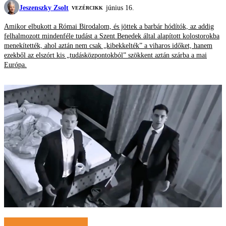
Jeszenszky Zsolt
június 16.
VEZÉRCIKK
Amikor elbukott a Római Birodalom, és jöttek a barbár hódítók, az addig
felhalmozott mindenféle tudást a Szent Benedek által alapított kolostorokba
menekítették, ahol aztán nem csak „kibekkelték” a viharos időket, hanem
ezekből az elszórt kis „tudásközpontokból” szökkent aztán szárba a mai
Európa.