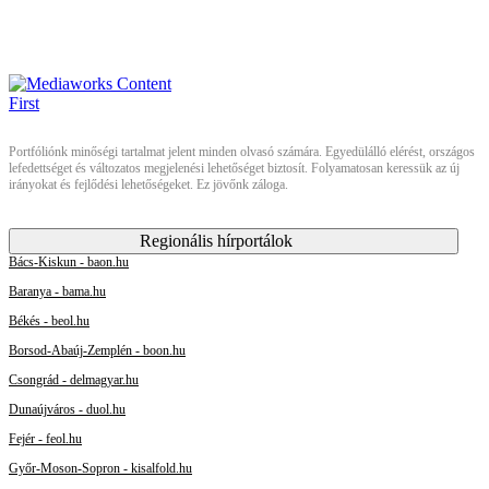
Portfóliónk minőségi tartalmat jelent minden olvasó számára. Egyedülálló elérést, országos
lefedettséget és változatos megjelenési lehetőséget biztosít. Folyamatosan keressük az új
irányokat és fejlődési lehetőségeket. Ez jövőnk záloga.
Regionális hírportálok
Bács-Kiskun - baon.hu
Baranya - bama.hu
Békés - beol.hu
Borsod-Abaúj-Zemplén - boon.hu
Csongrád - delmagyar.hu
Dunaújváros - duol.hu
Fejér - feol.hu
Győr-Moson-Sopron - kisalfold.hu