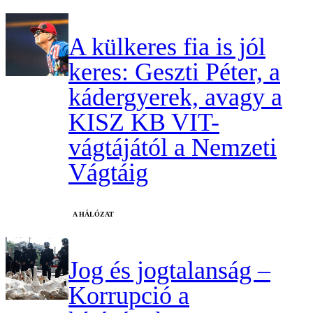
A külkeres fia is jól
keres: Geszti Péter, a
kádergyerek, avagy a
KISZ KB VIT-
vágtájától a Nemzeti
Vágtáig
A HÁLÓZAT
Jog és jogtalanság –
Korrupció a