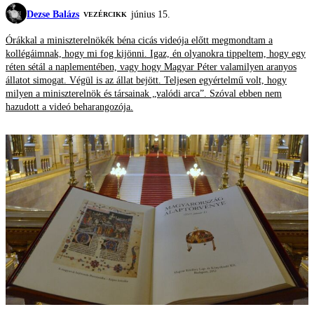
Dezse Balázs
június 15.
VEZÉRCIKK
Órákkal a miniszterelnökék béna cicás videója előtt megmondtam a
kollégáimnak, hogy mi fog kijönni. Igaz, én olyanokra tippeltem, hogy egy
réten sétál a naplementében, vagy hogy Magyar Péter valamilyen aranyos
állatot simogat. Végül is az állat bejött. Teljesen egyértelmű volt, hogy
milyen a miniszterelnök és társainak „valódi arca”. Szóval ebben nem
hazudott a videó beharangozója.