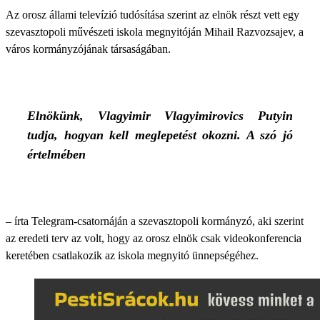
Az orosz állami televízió tudósítása szerint az elnök részt vett egy
szevasztopoli művészeti iskola megnyitóján Mihail Razvozsajev, a
város kormányzójának társaságában.
Elnökünk, Vlagyimir Vlagyimirovics Putyin
tudja, hogyan kell meglepetést okozni. A szó jó
értelmében
– írta Telegram-csatornáján a szevasztopoli kormányzó, aki szerint
az eredeti terv az volt, hogy az orosz elnök csak videokonferencia
keretében csatlakozik az iskola megnyitó ünnepségéhez.