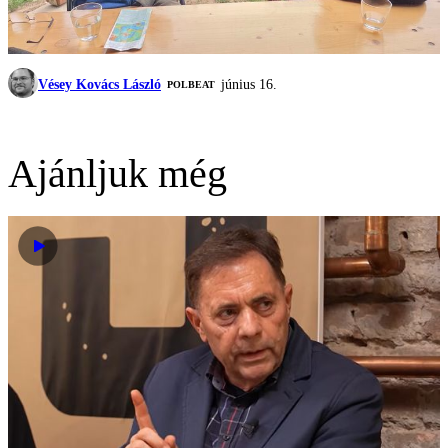
Vésey Kovács László
június 16.
‎POLBEAT
Ajánljuk még