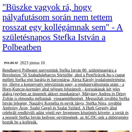
"Büszke vagyok rá, hogy
pályafutásom során nem tettem
rosszat egy kollégámnak sem" - A
születésnapos Stefka István a
Polbeatben
2023 június 10.
‎POLBEAT
Rendhagyó Polbeatet szerveztünk Stefka István 80. születésnapjára a
Revolution '56 Szabadságharcos Sörözőbe, ahol a PestiSrácok.hu-s csapat
mellett Stefka régi barátja és harcostársa, Alexa Károly irodalomtörténész,
író, illetve a konzervatív televíziózás nagy, a rendszerváltoztatás utáni - a
Horn-Kuncze-kormány által teljesen felszámolt - korszakának két jeles
alakja (egyben az ünnepelt akkori munkatársa), Mátyássy Andrea és Dézsy
Zoltán is elmondta méltatását, visszaemlékezését. Megszólalt továbbá Stefka
István felesége, Naszályi Kornélia és egyik lánya, Stefka Nóra, továbbá
Ambrózy Áron, Szabó Gergő és Szalai Szilárd. A Huth Gergely által
celebrált rendkívüli adást végül egy fergeteges köszöntés követte, a tortát és
a pezsgőt Stefka István kedvenc együttesének, az AC/DC-nek a dübörgésére
hozták be a kollégák.