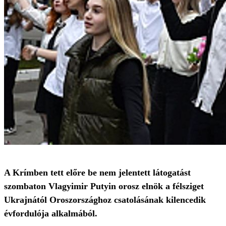
A Krímben tett előre be nem jelentett látogatást
szombaton Vlagyimir Putyin orosz elnök a félsziget
Ukrajnától Oroszországhoz csatolásának kilencedik
évfordulója alkalmából.