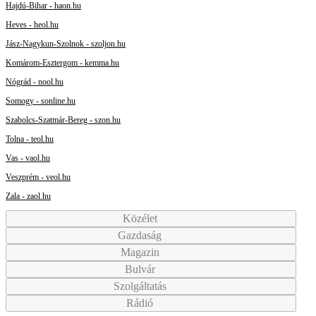
Hajdú-Bihar - haon.hu
Heves - heol.hu
Jász-Nagykun-Szolnok - szoljon.hu
Komárom-Esztergom - kemma.hu
Nógrád - nool.hu
Somogy - sonline.hu
Szabolcs-Szatmár-Bereg - szon.hu
Tolna - teol.hu
Vas - vaol.hu
Veszprém - veol.hu
Zala - zaol.hu
Közélet
Gazdaság
Magazin
Bulvár
Szolgáltatás
Rádió