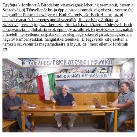
Egyfajta kifordított A Birodalom visszavágnak lehetünk szemtanúi, hiszen a
Századvég új Tényellenőr.hu-ja épp a birodalomnak vág vissza - vezette fel
a legutóbbi Polbeat-beszélgetést Huth Gergely, aki Both Hunort, az új
elemző csapat és internetes portál vezetőjét, illetve Béky Zoltánt, a
Századvég vezető jogászát kérdezte, Stefka István közreműködésével. Both
elmagyarázta: a globalista erők épphogy az álhírek terjesztéséhez használják
a fizetett "tényellenőr csapataikat" és elég nagy sikerrel jártak világszerte a
negatív kampányaikkal, hangulatkeltéseikkel. E fegyverük kifejezetten a
nemzeti szuverenitás megtámadására irányult, de "most ellenük fordítjuk
azt."