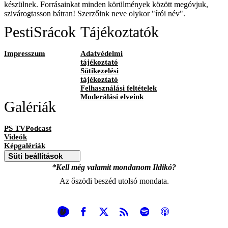
készülnek. Forrásainkat minden körülmények között megóvjuk,
szivárogtasson bátran! Szerzőink neve olykor "írói név".
PestiSrácok
Tájékoztatók
Impresszum
Adatvédelmi
tájékoztató
Sütikezelési
tájékoztató
Felhasználási feltételek
Moderálási elveink
Galériák
PS TVPodcast
Videók
Képgalériák
Süti beállítások
*Kell még valamit mondanom Ildikó?
Az őszödi beszéd utolsó mondata.