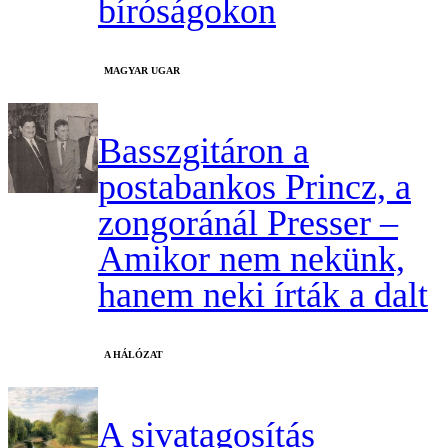
bíróságokon
MAGYAR UGAR
Basszgitáron a
postabankos Princz, a
zongoránál Presser –
Amikor nem nekünk,
hanem neki írták a dalt
A HÁLÓZAT
A sivatagosítás