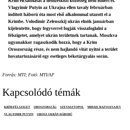
Krím elcsatolását a nemzetközi közösség nem ismeri el.
Vlagyimir Putyin az Ukrajna ellen tavaly februárban
indított háború óta most első alkalommal utazott el a
Krímbe. Volodimir Zelenszkij ukrán elnök januárban
kijelentette, hogy fegyverrel fogják visszafoglalni a
félszigetet, amelyet ukrán területnek tartanak. Moszkva
ugyanakkor ragaszkodik hozzá, hogy a Krím
Oroszország része, és nem hajlandó vitát nyitni a terület
hovatartozásáról egy esetleges béketárgyalás során.
Forrás: MTI; Fotó: MTI/AP
Kapcsolódó témák
KRÍM-FÉLSZIGET
OROSZORSZÁG
SZEVASZTOPOL
MIHAIL RAZVOZSAJEV
VLAGYIMIR PUTYIN
OROSZ-UKRÁN HÁBORÚ