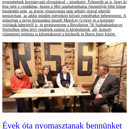
nyereségének kormányzati elvonásával – mindezért. Felmerült az is, hogy ki
hisz még a csodákban, hiszen a Mol százhalombattai finomítóját több hónap
küszködés után, az árstop visszavonása után néhány órával sikerült
megjavítani, az addig minden mérnökön kifogó repedéseket behegeszteni. A
műsorban a neves közgazdász beszélt Matolcsy György és a kormány
vitájának hátteréről is, és természetesen a Revolution '56 Szabadságharcos
Sörözőben jelen lévő vendégek ezúttal is kérdezhettek, sőt, komoly
világnézeti polémia is kibontakozott a kérdezők és Boros Imre között.
Évek óta nyomasztanak bennünket