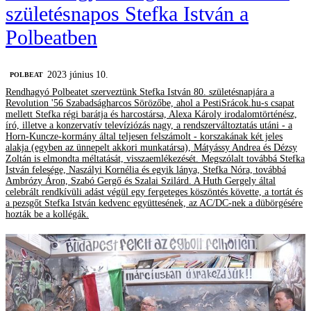
születésnapos Stefka István a
Polbeatben
2023 június 10.
‎POLBEAT
Rendhagyó Polbeatet szerveztünk Stefka István 80. születésnapjára a
Revolution '56 Szabadságharcos Sörözőbe, ahol a PestiSrácok.hu-s csapat
mellett Stefka régi barátja és harcostársa, Alexa Károly irodalomtörténész,
író, illetve a konzervatív televíziózás nagy, a rendszerváltoztatás utáni - a
Horn-Kuncze-kormány által teljesen felszámolt - korszakának két jeles
alakja (egyben az ünnepelt akkori munkatársa), Mátyássy Andrea és Dézsy
Zoltán is elmondta méltatását, visszaemlékezését. Megszólalt továbbá Stefka
István felesége, Naszályi Kornélia és egyik lánya, Stefka Nóra, továbbá
Ambrózy Áron, Szabó Gergő és Szalai Szilárd. A Huth Gergely által
celebrált rendkívüli adást végül egy fergeteges köszöntés követte, a tortát és
a pezsgőt Stefka István kedvenc együttesének, az AC/DC-nek a dübörgésére
hozták be a kollégák.