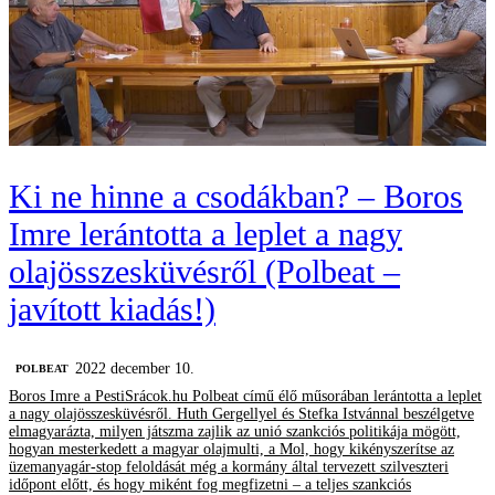
Ki ne hinne a csodákban? – Boros
Imre lerántotta a leplet a nagy
olajösszesküvésről (Polbeat –
javított kiadás!)
2022 december 10.
‎POLBEAT
Boros Imre a PestiSrácok.hu Polbeat című élő műsorában lerántotta a leplet
a nagy olajösszesküvésről. Huth Gergellyel és Stefka Istvánnal beszélgetve
elmagyarázta, milyen játszma zajlik az unió szankciós politikája mögött,
hogyan mesterkedett a magyar olajmulti, a Mol, hogy kikényszerítse az
üzemanyagár-stop feloldását még a kormány által tervezett szilveszteri
időpont előtt, és hogy miként fog megfizetni – a teljes szankciós