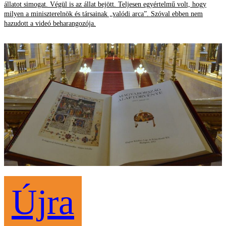
állatot simogat. Végül is az állat bejött. Teljesen egyértelmű volt, hogy
milyen a miniszterelnök és társainak „valódi arca”. Szóval ebben nem
hazudott a videó beharangozója.
Újra