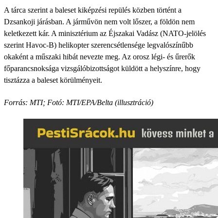
A tárca szerint a baleset kiképzési repülés közben történt a
Dzsankoji járásban. A járművön nem volt lőszer, a földön nem
keletkezett kár. A minisztérium az Éjszakai Vadász (NATO-jelölés
szerint Havoc-B) helikopter szerencsétlensége legvalószínűbb
okaként a műszaki hibát nevezte meg. Az orosz légi- és űrerők
főparancsnoksága vizsgálóbizottságot küldött a helyszínre, hogy
tisztázza a baleset körülményeit.
Forrás: MTI; Fotó: MTI/EPA/Belta (illusztráció)