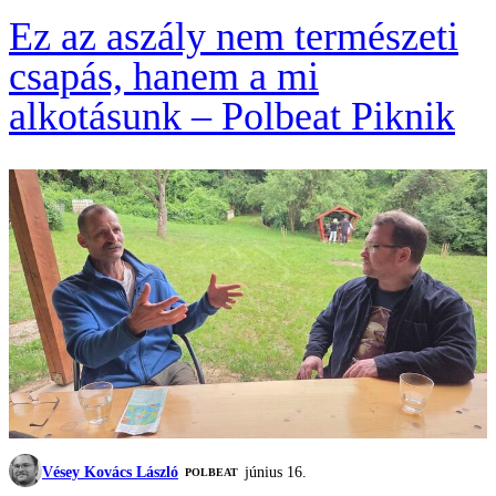
Ez az aszály nem természeti
csapás, hanem a mi
alkotásunk – Polbeat Piknik
Vésey Kovács László
június 16.
‎POLBEAT