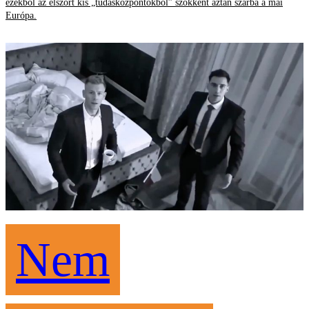
ezekből az elszórt kis „tudásközpontokból” szökkent aztán szárba a mai
Európa.
Nem