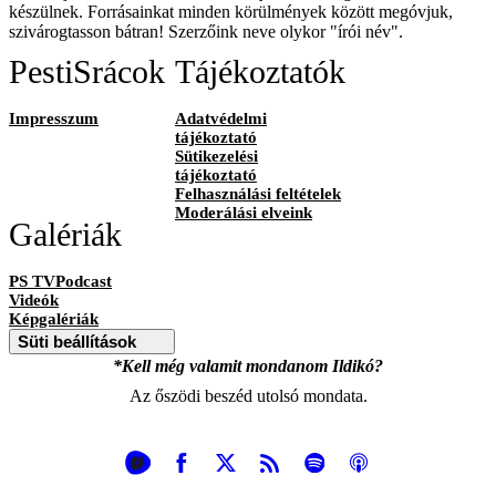
készülnek. Forrásainkat minden körülmények között megóvjuk,
szivárogtasson bátran! Szerzőink neve olykor "írói név".
PestiSrácok
Tájékoztatók
Impresszum
Adatvédelmi
tájékoztató
Sütikezelési
tájékoztató
Felhasználási feltételek
Moderálási elveink
Galériák
PS TVPodcast
Videók
Képgalériák
Süti beállítások
*Kell még valamit mondanom Ildikó?
Az őszödi beszéd utolsó mondata.