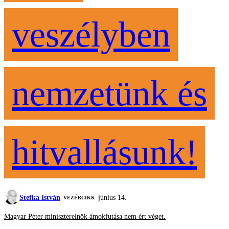
veszélyben
nemzetünk és
hitvallásunk!
Stefka István
június 14.
VEZÉRCIKK
Magyar Péter miniszterelnök ámokfutása nem ért véget.