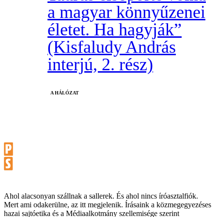
a magyar könnyűzenei
életet. Ha hagyják”
(Kisfaludy András
interjú, 2. rész)
A HÁLÓZAT
Ahol alacsonyan szállnak a sallerek. És ahol nincs íróasztalfiók.
Mert ami odakerülne, az itt megjelenik. Írásaink a közmegegyezéses
hazai sajtóetika és a Médiaalkotmány szellemisége szerint