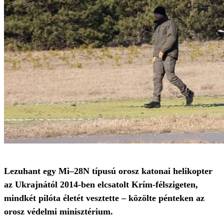
Lezuhant egy Mi–28N típusú orosz katonai helikopter
az Ukrajnától 2014-ben elcsatolt Krím-félszigeten,
mindkét pilóta életét vesztette – közölte pénteken az
orosz védelmi minisztérium.