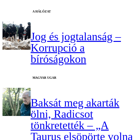
A HÁLÓZAT
Jog és jogtalanság –
Korrupció a
bíróságokon
MAGYAR UGAR
Baksát meg akarták
ölni, Radicsot
tönkretették – „A
Taurus elsöpörte volna