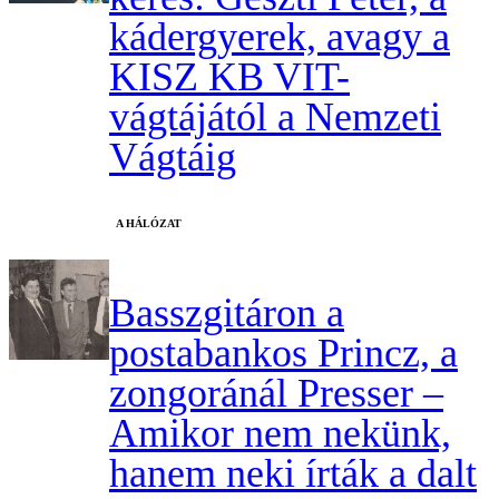
kádergyerek, avagy a
KISZ KB VIT-
vágtájától a Nemzeti
Vágtáig
A HÁLÓZAT
Basszgitáron a
postabankos Princz, a
zongoránál Presser –
Amikor nem nekünk,
hanem neki írták a dalt