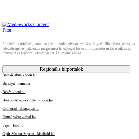
Portfóliónk minőségi tartalmat jelent minden olvasó számára. Egyedülálló elérést, országos
lefedettséget és változatos megjelenési lehetőséget biztosít. Folyamatosan keressük az új
irányokat és fejlődési lehetőségeket. Ez jövőnk záloga.
Regionális hírportálok
Bács-Kiskun - baon.hu
Baranya - bama.hu
Békés - beol.hu
Borsod-Abaúj-Zemplén - boon.hu
Csongrád - delmagyar.hu
Dunaújváros - duol.hu
Fejér - feol.hu
Győr-Moson-Sopron - kisalfold.hu