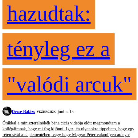
hazudtak:
tényleg ez a
"valódi arcuk"
Dezse Balázs
június 15.
VEZÉRCIKK
Órákkal a miniszterelnökék béna cicás videója előtt megmondtam a
kollégáimnak, hogy mi fog kijönni. Igaz, én olyanokra tippeltem, hogy egy
réten sétál a naplementében, vagy hogy Magyar Péter valamilyen aranyos