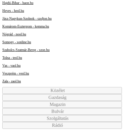
Hajdú-Bihar - haon.hu
Heves - heol.hu
Jász-Nagykun-Szolnok - szoljon.hu
Komárom-Esztergom - kemma.hu
Nógrád - nool.hu
Somogy - sonline.hu
Szabolcs-Szatmár-Bereg - szon.hu
Tolna - teol.hu
Vas - vaol.hu
Veszprém - veol.hu
Zala - zaol.hu
Közélet
Gazdaság
Magazin
Bulvár
Szolgáltatás
Rádió