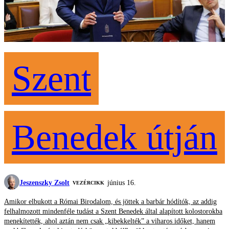
Szent
Benedek útján
Jeszenszky Zsolt
június 16.
VEZÉRCIKK
Amikor elbukott a Római Birodalom, és jöttek a barbár hódítók, az addig
felhalmozott mindenféle tudást a Szent Benedek által alapított kolostorokba
menekítették, ahol aztán nem csak „kibekkelték” a viharos időket, hanem