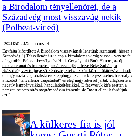
a Birodalom tényellenőrei, de a
Századvég most visszavág nekik
(Polbeat-videó)
2025 március 14.
‎POLBEAT
Egyfajta kifordított A Birodalom visszavágnak lehetünk szemtanúi, hiszen a
Századvég új Tényellenőr.hu-ja épp a birodalomnak vág vissza - vezette fel
a legutóbbi Polbeat-beszélgetést Huth Gergely, aki Both Hunort, az új
elemző csapat és internetes portál vezetőjét, illetve Béky Zoltánt, a
Századvég vezető jogászát kérdezte, Stefka István közreműködésével. Both
elmagyarázta: a globalista erők épphogy az álhírek terjesztéséhez használják
a fizetett "tényellenőr csapataikat" és elég nagy sikerrel jártak világszerte a
negatív kampányaikkal, hangulatkeltéseikkel. E fegyverük kifejezetten a
nemzeti szuverenitás megtámadására irányult, de "most ellenük fordítjuk
azt."
A külkeres fia is jól
keres: Geszti Péter, a