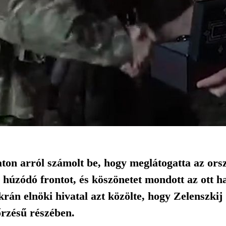
on arról számolt be, hogy meglátogatta az orsz
úzódó frontot, és köszönetet mondott az ott h
rán elnöki hivatal azt közölte, hogy Zelenszkij
őrzésű részében.