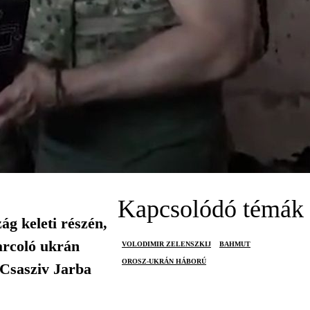
Kapcsolódó témák
ág keleti részén,
arcoló ukrán
VOLODIMIR ZELENSZKIJ
BAHMUT
OROSZ-UKRÁN HÁBORÚ
 Csasziv Jarba