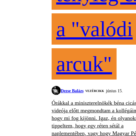
a "valódi
arcuk"
Dezse Balázs
június 15.
VEZÉRCIKK
Órákkal a miniszterelnökék béna cicá
videója előtt megmondtam a kollégái
hogy mi fog kijönni. Igaz, én olyanok
tippeltem, hogy egy réten sétál a
naplementében, vagy hogy Magyar Pé