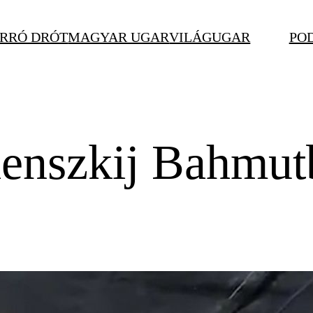
RRÓ DRÓT
MAGYAR UGAR
VILÁGUGAR
PO
enszkij Bahmutb