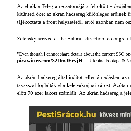
Az elnök a Telegram-csatornájára feltöltött videójában
kitünteti őket az ukrán hadsereg különleges erőinek 
tájékoztatta a front helyzetéről, erről azonban nem os
Zelensky arrived at the Bahmut direction to congratul
"Even though I cannot share details about the current SSO ope
pic.twitter.com/32DmJEcyjH
— Ukraine Footage & 
Az ukrán hadsereg által indított ellentámadásban az 
tavasszal foglalták el a kelet-ukrajnai várost. Azóta
előtt 70 ezer lakost számlált. Az ukrán hadsereg a jele