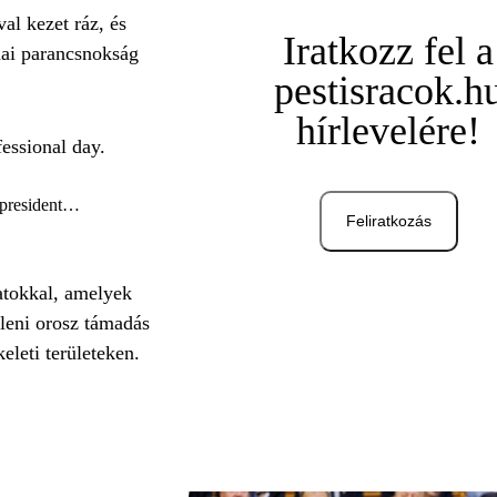
al kezet ráz, és
Iratkozz fel a
nai parancsnokság
pestisracok.h
hírlevelére!
fessional day.
e president…
Feliratkozás
atokkal, amelyek
lleni orosz támadás
eleti területeken.