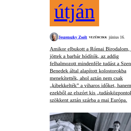
útján
Jeszenszky Zsolt
június 16.
VEZÉRCIKK
Amikor elbukott a Római Birodalom, 
jöttek a barbár hódítók, az addig
felhalmozott mindenféle tudást a Szen
Benedek által alapított kolostorokba
menekítették, ahol aztán nem csak
„kibekkelték” a viharos időket, hane
ezekből az elszórt kis „tudásközponto
szökkent aztán szárba a mai Európa.