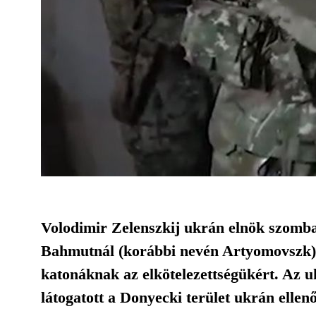
Volodimir Zelenszkij ukrán elnök szombat
Bahmutnál (korábbi nevén Artyomovszk) h
katonáknak az elkötelezettségükért. Az uk
látogatott a Donyecki terület ukrán ellen