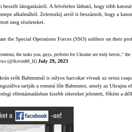
 beszélt látogatásáról. A felvételen látható, hogy több katonáv
ünnepe alkalmából. Zelenszkij arról is beszámolt, hogy a kato
ztott meg részleteket.
ate the Special Operations Forces (SSO) soldiers on their pro
rations, the tasks you, guys, perform for Ukraine are truly heroic," th
July 29, 2023
News (@Kevin88_H)
ukrán erők Bahmutnál is súlyos harcokat vívnak az orosz csap
 megszállva tartják a rommá lőtt Bahmutot, amely az Ukrajna e
nlegi ellentámadásban kisebb sikereket jelentett, főként a délk