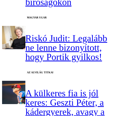
bíróságokon
MAGYAR UGAR
Riskó Judit: Legalább
ne lenne bizonyított,
hogy Portik gyilkos!
AZ ALVILÁG TITKAI
A külkeres fia is jól
keres: Geszti Péter, a
kádergyerek, avagy a