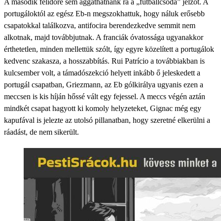
A második félidőre sem aggathatnánk rá a „futballcsoda” jelzőt. A
portugáloktól az egész Eb-n megszokhattuk, hogy náluk erősebb
csapatokkal találkozva, antifocira berendezkedve semmit nem
alkotnak, majd továbbjutnak. A franciák óvatossága ugyanakkor
érthetetlen, minden mellettük szólt, így egyre közelített a portugálok
kedvenc szakasza, a hosszabbítás. Rui Patrício a továbbiakban is
kulcsember volt, a támadószekció helyett inkább ő jeleskedett a
portugál csapatban, Griezmann, az Eb gólkirálya ugyanis ezen a
meccsen is kis híján hőssé vált egy fejessel. A meccs végén aztán
mindkét csapat hagyott ki komoly helyzeteket, Gignac még egy
kapufával is jelezte az utolsó pillanatban, hogy szeretné elkerülni a
ráadást, de nem sikerült.