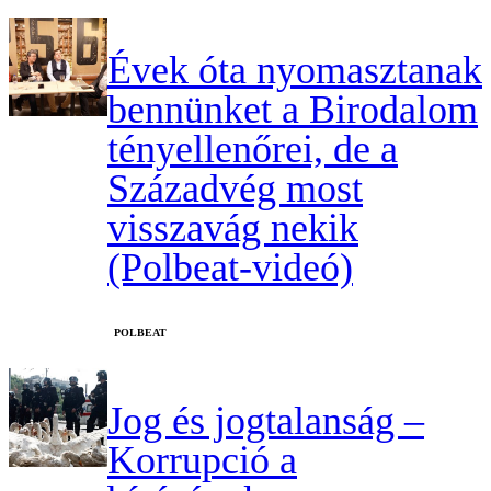
Évek óta nyomasztanak
bennünket a Birodalom
tényellenőrei, de a
Századvég most
visszavág nekik
(Polbeat-videó)
‎POLBEAT
Jog és jogtalanság –
Korrupció a