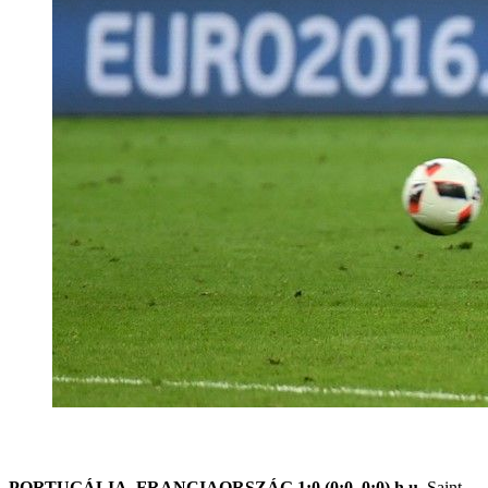
PORTUGÁLIA–FRANCIAORSZÁG 1:0 (0:0, 0:0) h.u.
Saint-