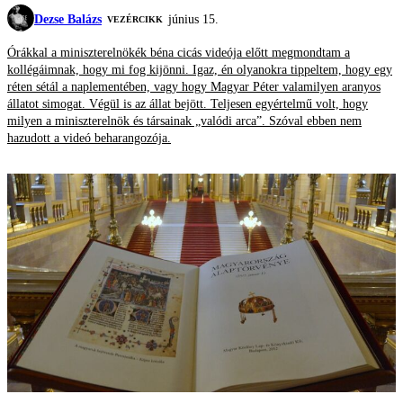
Dezse Balázs
június 15.
VEZÉRCIKK
Órákkal a miniszterelnökék béna cicás videója előtt megmondtam a
kollégáimnak, hogy mi fog kijönni. Igaz, én olyanokra tippeltem, hogy egy
réten sétál a naplementében, vagy hogy Magyar Péter valamilyen aranyos
állatot simogat. Végül is az állat bejött. Teljesen egyértelmű volt, hogy
milyen a miniszterelnök és társainak „valódi arca”. Szóval ebben nem
hazudott a videó beharangozója.