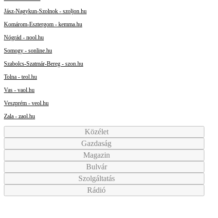
Jász-Nagykun-Szolnok - szoljon.hu
Komárom-Esztergom - kemma.hu
Nógrád - nool.hu
Somogy - sonline.hu
Szabolcs-Szatmár-Bereg - szon.hu
Tolna - teol.hu
Vas - vaol.hu
Veszprém - veol.hu
Zala - zaol.hu
Közélet
Gazdaság
Magazin
Bulvár
Szolgáltatás
Rádió