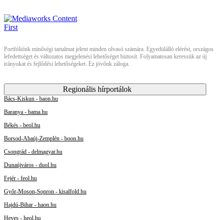
Portfóliónk minőségi tartalmat jelent minden olvasó számára. Egyedülálló elérést, országos
lefedettséget és változatos megjelenési lehetőséget biztosít. Folyamatosan keressük az új
irányokat és fejlődési lehetőségeket. Ez jövőnk záloga.
Regionális hírportálok
Bács-Kiskun - baon.hu
Baranya - bama.hu
Békés - beol.hu
Borsod-Abaúj-Zemplén - boon.hu
Csongrád - delmagyar.hu
Dunaújváros - duol.hu
Fejér - feol.hu
Győr-Moson-Sopron - kisalfold.hu
Hajdú-Bihar - haon.hu
Heves - heol.hu