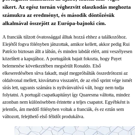
sikert. Az egész tornán véghezvitt olaszkodás meghozta
számukra az eredményt, és második döntőzésük
alkalmával összejött az Európa-bajnoki cím.
A franciák túlzott óvatossággal álltak hozzá ehhez a találkozóhoz.
Elejétől fogva fölényben játszottak, amikor kellett, akkor pedig Rui
Patrício biztosan állt a lábán, és minden labdát elért, ami veszélyesen
közelített a kapujához. A portugálok bajait fokozta, hogy Payet
belemenése következtében megsérült Ronaldo. Első
elkeseredésében sírva fakadt, majd megpróbálták összedrótozni az
oldalvonal mellett, kisvártatva visszatért, de az első sprint vége ismét
sírás lett, ugyanis számára is nyilvánvalóvá vált, hogy nem tudja
folytatni. A portugál csapatkapitányt így Quaresma váltotta, mindez
azonban nem különösebben érintette a teljes csapatot. Egyébként is
jelentős, ám meddő fölényben voltak a franciák, és ez eztán sem
változott, felejthető első félidőt produkálva.