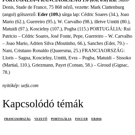
Denis, Stade de France, 75 868 néző, vezette: Mark Clattenburg
(angol) gólszerző:
Eder (109.)
sárga lap: Cédric Soares (34.), Joao
Mario (62.), Guerreiro (95.), W. Carvalho (98.), illetve Umtiti (80.),
Matuidi (97.), Koscielny (107.), Pogba (115.) PORTUGÁLIA: Rui
Patricio – Cédric Soares, José Fonte, Pepe, Guerreiro – W. Carvalho
– Joao Mario, Adrien Silva (Moutinho, 66.), Sanches (Eder, 79.) –
Nani, Cristiano Ronaldo (Quaresma, 25.) FRANCIAORSZÁG:
Lloris – Sagna, Koscielny, Umtiti, Evra – Pogba, Matuidi – Sissoko
(Martial, 110.), Griezmann, Payet (Coman, 58.) – Giroud (Gignac,
78.)
nyitókép: uefa.com
Kapcsolódó témák
FRANCIAORSZÁG
VEZETŐ
PORTUGÁLIA
FOCI EB
EB2016