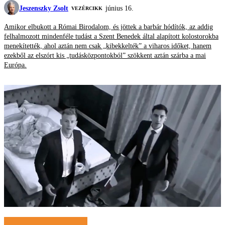
Jeszenszky Zsolt
június 16.
VEZÉRCIKK
Amikor elbukott a Római Birodalom, és jöttek a barbár hódítók, az addig
felhalmozott mindenféle tudást a Szent Benedek által alapított kolostorokba
menekítették, ahol aztán nem csak „kibekkelték” a viharos időket, hanem
ezekből az elszórt kis „tudásközpontokból” szökkent aztán szárba a mai
Európa.