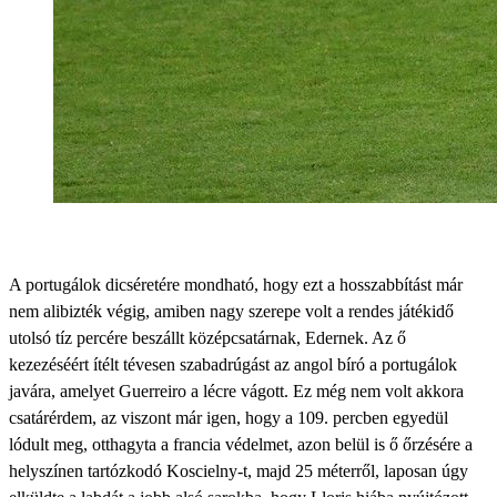
A portugálok dicséretére mondható, hogy ezt a hosszabbítást már
nem alibizték végig, amiben nagy szerepe volt a rendes játékidő
utolsó tíz percére beszállt középcsatárnak, Edernek. Az ő
kezezéséért ítélt tévesen szabadrúgást az angol bíró a portugálok
javára, amelyet Guerreiro a lécre vágott. Ez még nem volt akkora
csatárérdem, az viszont már igen, hogy a 109. percben egyedül
lódult meg, otthagyta a francia védelmet, azon belül is ő őrzésére a
helyszínen tartózkodó Koscielny-t, majd 25 méterről, laposan úgy