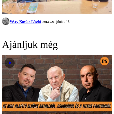
Vésey Kovács László
június 16.
‎POLBEAT
Ajánljuk még