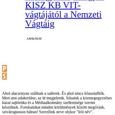
KISZ KB VIT-
vágtájától a Nemzeti
Vágtáig
A HÁLÓZAT
Ahol alacsonyan szállnak a sallerek. És ahol nincs íróasztalfiók.
Mert ami odakerülne, az itt megjelenik. Írásaink a közmegegyezéses
hazai sajtóetika és a Médiaalkotmány szellemisége szerint
készülnek. Forrásainkat minden körülmények között megóvjuk,
szivárogtasson bátran! Szerzőink neve olykor "írói név".