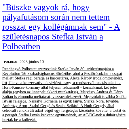
"Büszke vagyok rá, hogy
pályafutásom során nem tettem
rosszat egy kollégámnak sem" - A
születésnapos Stefka István a
Polbeatben
2023 június 10.
‎POLBEAT
Rendhagyó Polbeatet szerveztünk Stefka István 80. születésnapjára a
Revolution '56 Szabadságharcos Sörözőbe, ahol a PestiSrácok.hu-s csapat
mellett Stefka régi barátja és harcostársa, Alexa Károly irodalomtörténész,
író, illetve a konzervatív televíziózás nagy, a rendszerváltoztatás utáni - a
Horn-Kuncze-kormány által teljesen felszámolt - korszakának két jeles
alakja (egyben az ünnepelt akkori munkatársa), Mátyássy Andrea és Dézsy
Zoltán is elmondta méltatását, visszaemlékezését. Megszólalt továbbá Stefka
István felesége, Naszályi Kornélia és egyik lánya, Stefka Nóra, továbbá
Ambrózy Áron, Szabó Gergő és Szalai Szilárd. A Huth Gergely által
celebrált rendkívüli adást végül egy fergeteges köszöntés követte, a tortát és
a pezsgőt Stefka István kedvenc együttesének, az AC/DC-nek a dübörgésére
hozták be a kollégák.