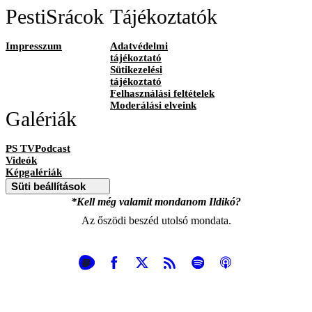
PestiSrácok
Tájékoztatók
Impresszum
Adatvédelmi
tájékoztató
Sütikezelési
tájékoztató
Felhasználási feltételek
Moderálási elveink
Galériák
PS TVPodcast
Videók
Képgalériák
Süti beállítások
*Kell még valamit mondanom Ildikó?
Az őszödi beszéd utolsó mondata.