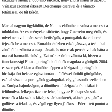
elküldte a labdát a jobb alsó sarokba, hogy Lloris hiába nyújtózott.
Válaszul azonnal érkezett Deschamps cserével és a támadó
felállással, de túl későn.
Martial nagyon ügyködött, de Nani is eldönthette volna a meccset a
túloldalon. Az eseményeket sűrítette, hogy Guerreiro megsérült, és
mivel nem volt már cserelehetőségük, a portugálok tíz emberrel
fejezték be a meccset. Ronaldo eközben edzőt játszva, a technikai
zónából buzdította a csapattársait, és már csak percek voltak hátra a
ma esti harmadik sírásáig. Ezt már az öröm váltotta ki, hiszen a
franciaországi Eb-n a portugálok öltötték magukra a görögök 2004-
es szerepét. Akkor a döntőben éppen a házigazda portugálok
bicskája tört bele az egész tornán a túléléssel törődő görögökbe,
ezúttal viszont a portugálok gyalogoltak végig hasonló szellemben
az Európa-bajnokságon, a döntőben a házigazda franciákat is
felülmúlva. Jelképes üzenete lehet, hogy az Eb kapcsán sokan
temették a klasszikus középcsatár karakterét, akinek „csupán” a
góllövés a feladata, és végül egy ilyen játékos – Eder – tett pontot a
döntőre.