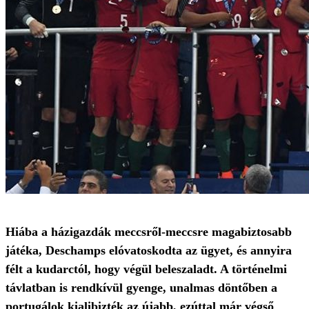
Hiába a házigazdák meccsről-meccsre magabiztosabb
játéka, Deschamps elóvatoskodta az ügyet, és annyira
félt a kudarctól, hogy végül beleszaladt. A történelmi
távlatban is rendkívül gyenge, unalmas döntőben a
portugálok kialibizték az újabb, ezúttal már végső