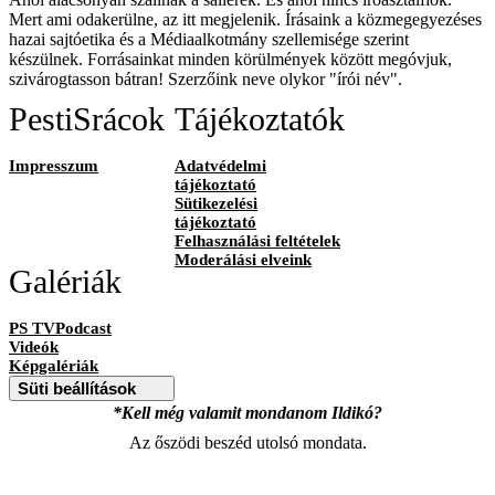
Mert ami odakerülne, az itt megjelenik. Írásaink a közmegegyezéses
hazai sajtóetika és a Médiaalkotmány szellemisége szerint
készülnek. Forrásainkat minden körülmények között megóvjuk,
szivárogtasson bátran! Szerzőink neve olykor "írói név".
PestiSrácok
Tájékoztatók
Impresszum
Adatvédelmi
tájékoztató
Sütikezelési
tájékoztató
Felhasználási feltételek
Moderálási elveink
Galériák
PS TVPodcast
Videók
Képgalériák
Süti beállítások
*Kell még valamit mondanom Ildikó?
Az őszödi beszéd utolsó mondata.