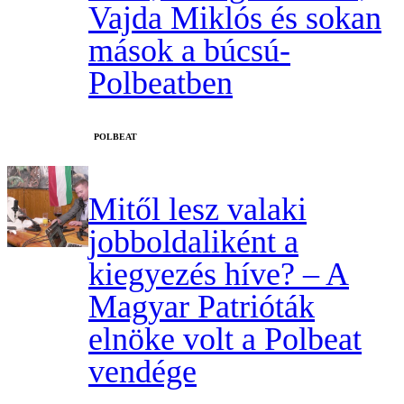
Vajda Miklós és sokan
mások a búcsú-
Polbeatben
‎POLBEAT
Mitől lesz valaki
jobboldaliként a
kiegyezés híve? – A
Magyar Patrióták
elnöke volt a Polbeat
vendége