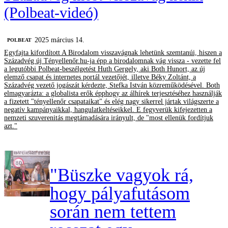
(Polbeat-videó)
2025 március 14.
‎POLBEAT
Egyfajta kifordított A Birodalom visszavágnak lehetünk szemtanúi, hiszen a
Századvég új Tényellenőr.hu-ja épp a birodalomnak vág vissza - vezette fel
a legutóbbi Polbeat-beszélgetést Huth Gergely, aki Both Hunort, az új
elemző csapat és internetes portál vezetőjét, illetve Béky Zoltánt, a
Századvég vezető jogászát kérdezte, Stefka István közreműködésével. Both
elmagyarázta: a globalista erők épphogy az álhírek terjesztéséhez használják
a fizetett "tényellenőr csapataikat" és elég nagy sikerrel jártak világszerte a
negatív kampányaikkal, hangulatkeltéseikkel. E fegyverük kifejezetten a
nemzeti szuverenitás megtámadására irányult, de "most ellenük fordítjuk
azt."
"Büszke vagyok rá,
hogy pályafutásom
során nem tettem