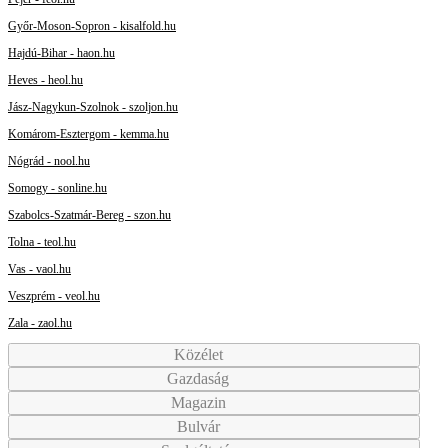
Győr-Moson-Sopron - kisalfold.hu
Hajdú-Bihar - haon.hu
Heves - heol.hu
Jász-Nagykun-Szolnok - szoljon.hu
Komárom-Esztergom - kemma.hu
Nógrád - nool.hu
Somogy - sonline.hu
Szabolcs-Szatmár-Bereg - szon.hu
Tolna - teol.hu
Vas - vaol.hu
Veszprém - veol.hu
Zala - zaol.hu
Közélet
Gazdaság
Magazin
Bulvár