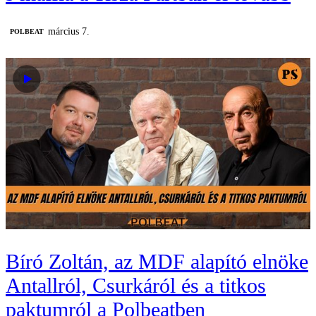
március 7.
‎POLBEAT
Bíró Zoltán, az MDF alapító elnöke
Antallról, Csurkáról és a titkos
paktumról a Polbeatben