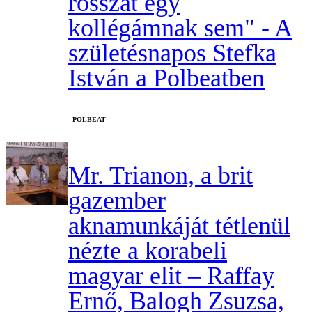
rosszat egy
kollégámnak sem" - A
születésnapos Stefka
István a Polbeatben
‎POLBEAT
Mr. Trianon, a brit
gazember
aknamunkáját tétlenül
nézte a korabeli
magyar elit – Raffay
Ernő, Balogh Zsuzsa,