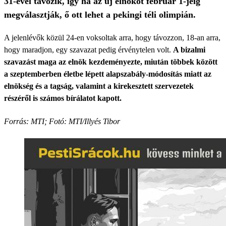
31-ével távozik, így ha az új elnököt február 1-jéig
megválasztják, ő ott lehet a pekingi téli olimpián.
A jelenlévők közül 24-en voksoltak arra, hogy távozzon, 18-an arra,
hogy maradjon, egy szavazat pedig érvénytelen volt.
A bizalmi
szavazást maga az elnök kezdeményezte, miután többek között
a szeptemberben életbe lépett alapszabály-módosítás miatt az
elnökség és a tagság, valamint a kirekesztett szervezetek
részéről is számos bírálatot kapott.
Forrás: MTI; Fotó: MTI/Illyés Tibor