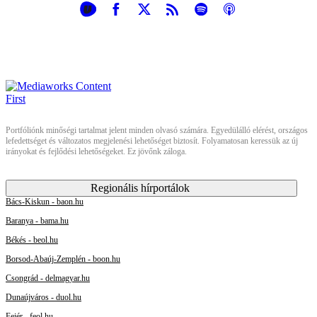
Portfóliónk minőségi tartalmat jelent minden olvasó számára. Egyedülálló elérést, országos
lefedettséget és változatos megjelenési lehetőséget biztosít. Folyamatosan keressük az új
irányokat és fejlődési lehetőségeket. Ez jövőnk záloga.
Regionális hírportálok
Bács-Kiskun - baon.hu
Baranya - bama.hu
Békés - beol.hu
Borsod-Abaúj-Zemplén - boon.hu
Csongrád - delmagyar.hu
Dunaújváros - duol.hu
Fejér - feol.hu