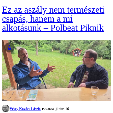
Ez az aszály nem természeti
csapás, hanem a mi
alkotásunk – Polbeat Piknik
Vésey Kovács László
június 16.
‎POLBEAT