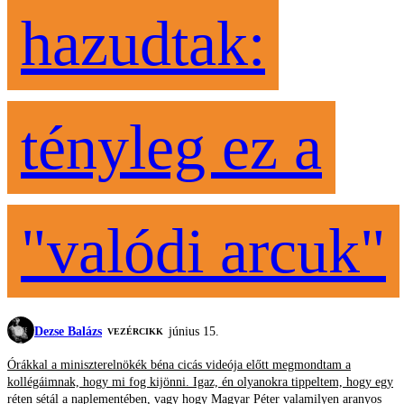
hazudtak:
tényleg ez a
"valódi arcuk"
Dezse Balázs
június 15.
VEZÉRCIKK
Órákkal a miniszterelnökék béna cicás videója előtt megmondtam a
kollégáimnak, hogy mi fog kijönni. Igaz, én olyanokra tippeltem, hogy egy
réten sétál a naplementében, vagy hogy Magyar Péter valamilyen aranyos