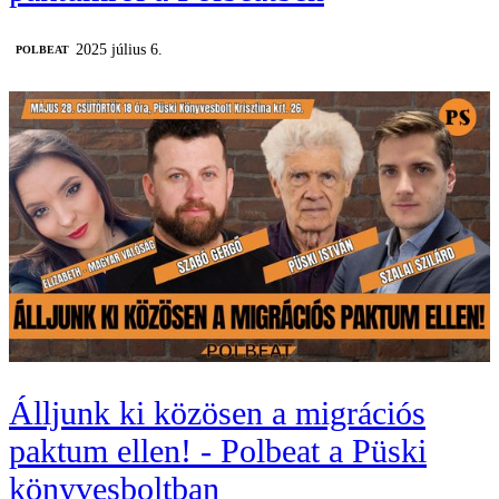
2025 július 6.
‎POLBEAT
Álljunk ki közösen a migrációs
paktum ellen! - Polbeat a Püski
könyvesboltban