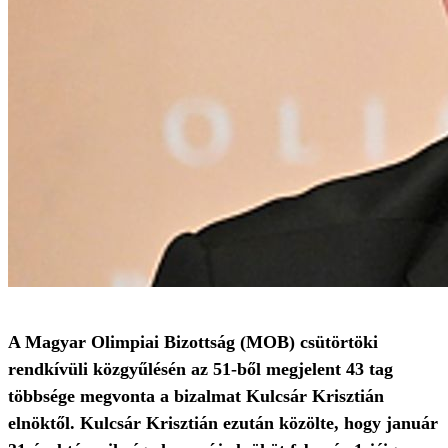
A Magyar Olimpiai Bizottság (MOB) csütörtöki
rendkívüli közgyűlésén az 51-ből megjelent 43 tag
többsége megvonta a bizalmat Kulcsár Krisztián
elnöktől. Kulcsár Krisztián ezután közölte, hogy január