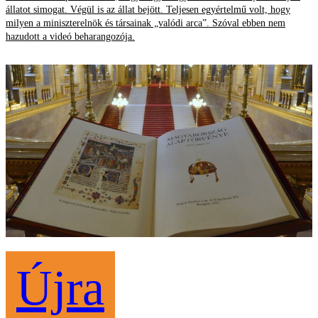
állatot simogat. Végül is az állat bejött. Teljesen egyértelmű volt, hogy
milyen a miniszterelnök és társainak „valódi arca”. Szóval ebben nem
hazudott a videó beharangozója.
Újra