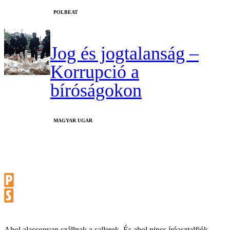
‎POLBEAT
Jog és jogtalanság –
Korrupció a
bíróságokon
MAGYAR UGAR
Ahol alacsonyan szállnak a sallerek. És ahol nincs íróasztalfiók.