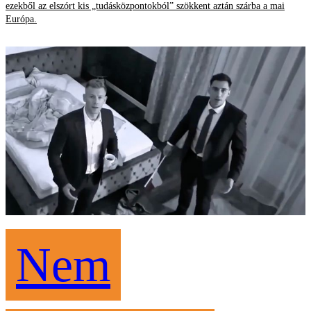
ezekből az elszórt kis „tudásközpontokból” szökkent aztán szárba a mai
Európa.
Nem