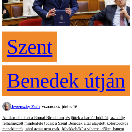
Szent
Benedek útján
Jeszenszky Zsolt
június 16.
VEZÉRCIKK
Amikor elbukott a Római Birodalom, és jöttek a barbár hódítók, az addig
felhalmozott mindenféle tudást a Szent Benedek által alapított kolostorokba
menekítették, ahol aztán nem csak „kibekkelték” a viharos időket, hanem