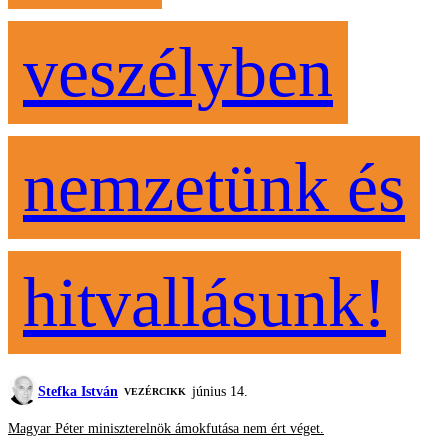
veszélyben
nemzetünk és
hitvallásunk!
Stefka István
június 14.
VEZÉRCIKK
Magyar Péter miniszterelnök ámokfutása nem ért véget.