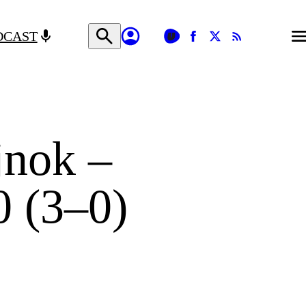
DCAST
jnok –
0 (3–0)