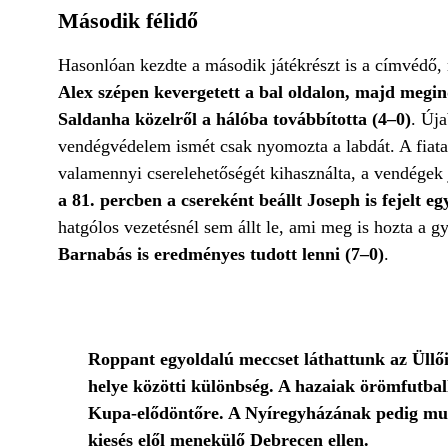
Második félidő
Hasonlóan kezdte a második játékrészt is a címvédő, m
Alex szépen kevergetett a bal oldalon, majd megind
Saldanha közelről a hálóba továbbította (4–0)
. Úja
vendégvédelem ismét csak nyomozta a labdát. A fiata
valamennyi cserelehetőségét kihasználta, a vendégek j
a 81. percben a csereként beállt Joseph is fejelt eg
hatgólos vezetésnél sem állt le, ami meg is hozta a 
Barnabás is eredményes tudott lenni (7–0)
.
Roppant egyoldalú meccset láthattunk az Üllői ú
helye közötti különbség. A hazaiak örömfutbal
Kupa-elődöntőre. A Nyíregyházának pedig muszá
kiesés elől menekülő Debrecen ellen.