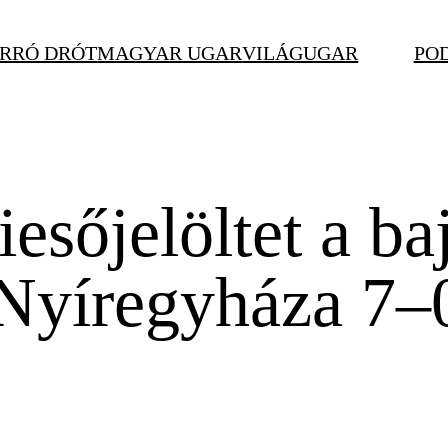
RRÓ DRÓT
MAGYAR UGAR
VILÁGUGAR
PO
esőjelöltet a ba
Nyíregyháza 7–