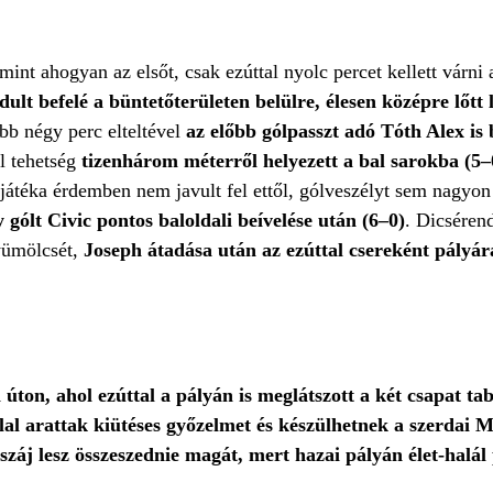
int ahogyan az elsőt, csak ezúttal nyolc percet kellett várni 
ult befelé a büntetőterületen belülre, élesen középre lőtt 
bb négy perc elteltével
az előbb gólpasszt adó Tóth Alex is 
l tehetség
tizenhárom méterről helyezett a bal sarokba (5–
átéka érdemben nem javult fel ettől, gólveszélyt sem nagyon t
y gólt Civic pontos baloldali beívelése után (6–0)
. Dicsérend
gyümölcsét,
Joseph átadása után az ezúttal csereként pályár
ton, ahol ezúttal a pályán is meglátszott a két csapat tabe
lal arattak kiütéses győzelmet és készülhetnek a szerdai
j lesz összeszednie magát, mert hazai pályán élet-halál 