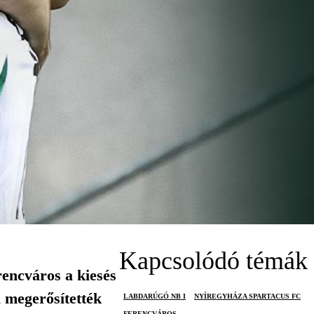
Kapcsolódó témák
rencváros a kiesés
l megerősítették
LABDARÚGÓ NB I
NYÍREGYHÁZA SPARTACUS FC
FERENCVÁROS