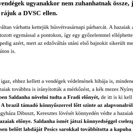
 a vendégek ugyanakkor nem zuhanhatnak össze, 
 rájuk a DVSC ellen.
tan várhatta kettejük húsvétvasárnapi párharcát. A hazaiak a
tozott egymással a pontokon, így egy győzelemmel elléphettek
pedig azért, mert az edzőváltás utáni első bajnokit sikerült 
úton is.
 igaz, ehhez kellett a vendégek védelmének hibája is, minde
zaiak továbbra is irányították a mérkőzést, a kék mezes Nyí
ben Saldanha növelni tudta a Fradi előnyét,
de itt is ki ke
A brazil támadó könnyűszerrel lőtt szinte az alapvonalról
yíregyháza Dibuszt, Keresztes lövését könnyedén védte a hazai
hazaiak előnye. Saldanha ismét játszi könnyedséggel cselezg
esen belőtt labdáját Pesics sarokkal továbbította a kapuba 