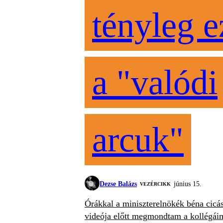
tényleg e
a "valódi
arcuk"
Dezse Balázs
június 15.
VEZÉRCIKK
Órákkal a miniszterelnökék béna cicá
videója előtt megmondtam a kollégái