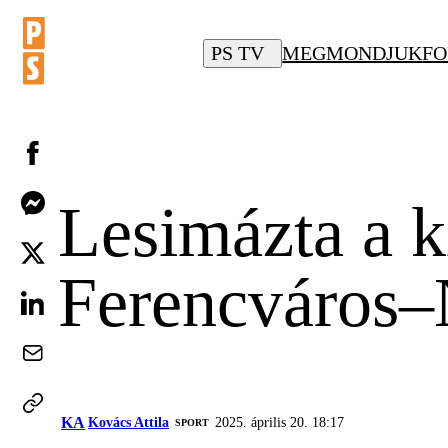
PS TV
MEGMONDJUK
FO
Lesimázta a ki
Ferencváros–
KA
Kovács Attila
2025. április 20. 18:17
SPORT