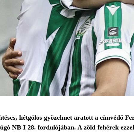
ütéses, hétgólos győzelmet aratott a címvédő Fe
úgó NB I 28. fordulójában. A zöld-fehérek ezze