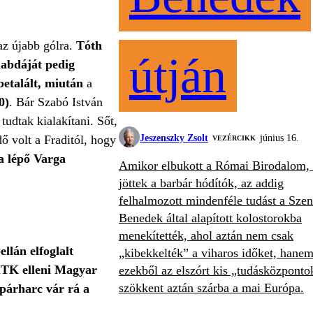
az újabb gólra.
Tóth
útján
labdáját pedig
betalált, miután
a
0)
. Bár Szabó István
udtak kialakítani. Sőt,
ő volt a Fraditól, hogy
Jeszenszky Zsolt
június 16.
VEZÉRCIKK
a lépő Varga
Amikor elbukott a Római Birodalom, 
jöttek a barbár hódítók, az addig
felhalmozott mindenféle tudást a Szen
Benedek által alapított kolostorokba
menekítették, ahol aztán nem csak
llán elfoglalt
„kibekkelték” a viharos időket, hane
 MTK elleni Magyar
ezekből az elszórt kis „tudásközponto
szökkent aztán szárba a mai Európa.
párharc vár rá a