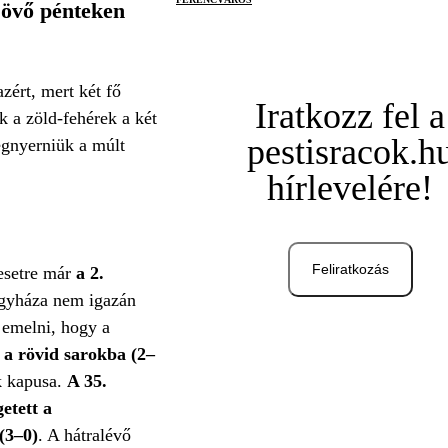
jövő pénteken
zért, mert két fő
Iratkozz fel a
 a zöld-fehérek a két
pestisracok.h
megnyerniük a múlt
hírlevelére!
Feliratkozás
nesetre már
a 2.
regyháza nem igazán
ll emelni, hogy a
 a rövid sarokba (2–
ak kapusa.
A 35.
etett a
(3–0)
. A hátralévő