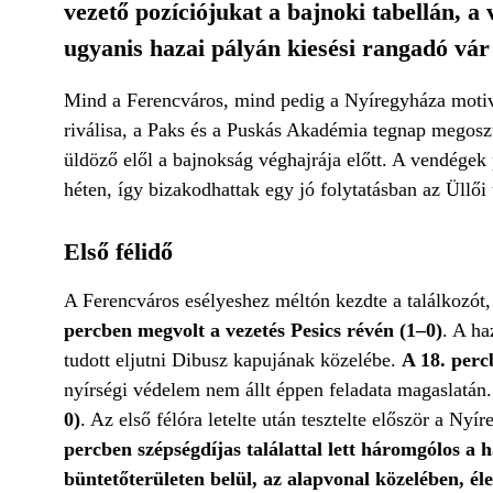
vezető pozíciójukat a bajnoki tabellán,
ugyanis hazai pályán kiesési rangadó vár
Mind a Ferencváros, mind pedig a Nyíregyháza motivál
riválisa, a Paks és a Puskás Akadémia tegnap megosz
üldöző elől a bajnokság véghajrája előtt. A vendégek 
héten, így bizakodhattak egy jó folytatásban az Üllői 
Első félidő
A Ferencváros esélyeshez méltón kezdte a találkozót,
percben megvolt a vezetés Pesics révén (1–0)
. A ha
tudott eljutni Dibusz kapujának közelébe.
A 18. perc
nyírségi védelem nem állt éppen feladata magaslatán.
0)
. Az első félóra letelte után tesztelte először a N
percben szépségdíjas találattal lett háromgólos a 
büntetőterületen belül, az alapvonal közelében, él