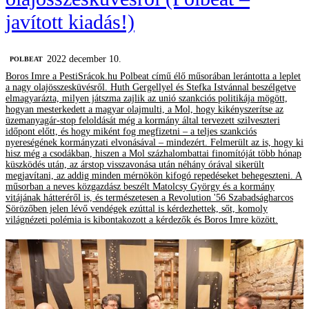
javított kiadás!)
2022 december 10.
‎POLBEAT
Boros Imre a PestiSrácok.hu Polbeat című élő műsorában lerántotta a leplet
a nagy olajösszesküvésről. Huth Gergellyel és Stefka Istvánnal beszélgetve
elmagyarázta, milyen játszma zajlik az unió szankciós politikája mögött,
hogyan mesterkedett a magyar olajmulti, a Mol, hogy kikényszerítse az
üzemanyagár-stop feloldását még a kormány által tervezett szilveszteri
időpont előtt, és hogy miként fog megfizetni – a teljes szankciós
nyereségének kormányzati elvonásával – mindezért. Felmerült az is, hogy ki
hisz még a csodákban, hiszen a Mol százhalombattai finomítóját több hónap
küszködés után, az árstop visszavonása után néhány órával sikerült
megjavítani, az addig minden mérnökön kifogó repedéseket behegeszteni. A
műsorban a neves közgazdász beszélt Matolcsy György és a kormány
vitájának hátteréről is, és természetesen a Revolution '56 Szabadságharcos
Sörözőben jelen lévő vendégek ezúttal is kérdezhettek, sőt, komoly
világnézeti polémia is kibontakozott a kérdezők és Boros Imre között.