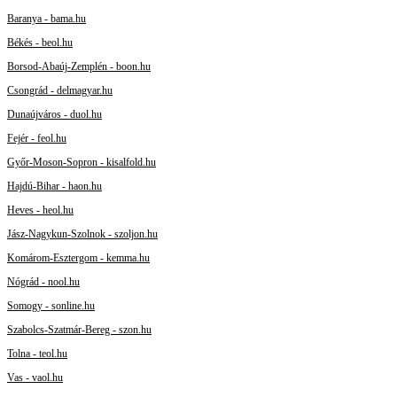
Baranya - bama.hu
Békés - beol.hu
Borsod-Abaúj-Zemplén - boon.hu
Csongrád - delmagyar.hu
Dunaújváros - duol.hu
Fejér - feol.hu
Győr-Moson-Sopron - kisalfold.hu
Hajdú-Bihar - haon.hu
Heves - heol.hu
Jász-Nagykun-Szolnok - szoljon.hu
Komárom-Esztergom - kemma.hu
Nógrád - nool.hu
Somogy - sonline.hu
Szabolcs-Szatmár-Bereg - szon.hu
Tolna - teol.hu
Vas - vaol.hu