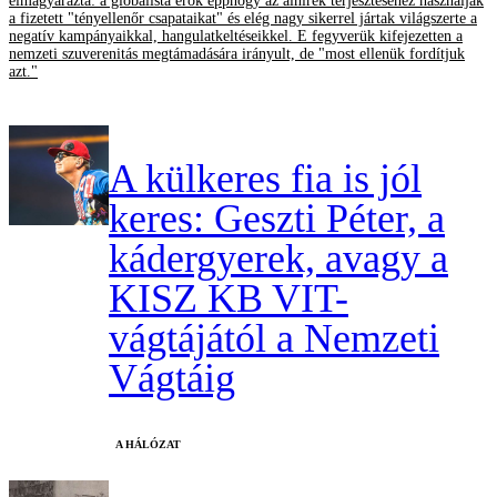
elmagyarázta: a globalista erők épphogy az álhírek terjesztéséhez használják
a fizetett "tényellenőr csapataikat" és elég nagy sikerrel jártak világszerte a
negatív kampányaikkal, hangulatkeltéseikkel. E fegyverük kifejezetten a
nemzeti szuverenitás megtámadására irányult, de "most ellenük fordítjuk
azt."
A külkeres fia is jól
keres: Geszti Péter, a
kádergyerek, avagy a
KISZ KB VIT-
vágtájától a Nemzeti
Vágtáig
A HÁLÓZAT