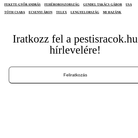
FEKETE-GYŐR ANDRÁS
FEHÉROROSZORSZÁG
GUNDEL TAKÁCS GÁBOR
USA
TÓTH CSABA
ECSENYI ÁRON
TELEX
LENGYELORSZÁG
MI HAZÁNK
Iratkozz fel a pestisracok.hu
hírlevelére!
Feliratkozás