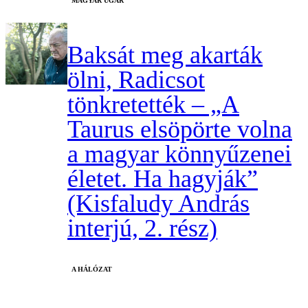
MAGYAR UGAR
Baksát meg akarták
ölni, Radicsot
tönkretették – „A
Taurus elsöpörte volna
a magyar könnyűzenei
életet. Ha hagyják”
(Kisfaludy András
interjú, 2. rész)
A HÁLÓZAT