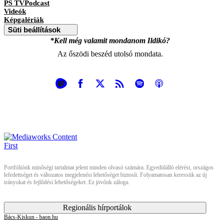
PS TVPodcast
Videók
Képgalériák
Süti beállítások
*Kell még valamit mondanom Ildikó?
Az őszödi beszéd utolsó mondata.
Portfóliónk minőségi tartalmat jelent minden olvasó számára. Egyedülálló elérést, országos
lefedettséget és változatos megjelenési lehetőséget biztosít. Folyamatosan keressük az új
irányokat és fejlődési lehetőségeket. Ez jövőnk záloga.
Regionális hírportálok
Bács-Kiskun - baon.hu