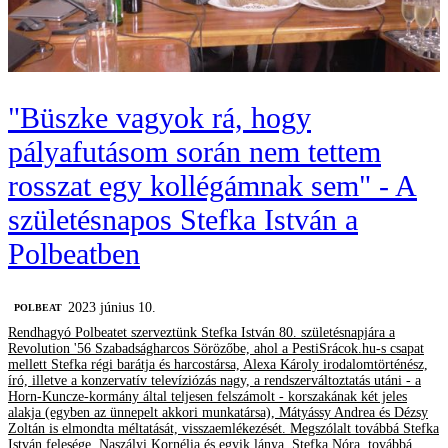
"Büszke vagyok rá, hogy
pályafutásom során nem tettem
rosszat egy kollégámnak sem" - A
születésnapos Stefka István a
Polbeatben
2023 június 10.
‎POLBEAT
Rendhagyó Polbeatet szerveztünk Stefka István 80. születésnapjára a
Revolution '56 Szabadságharcos Sörözőbe, ahol a PestiSrácok.hu-s csapat
mellett Stefka régi barátja és harcostársa, Alexa Károly irodalomtörténész,
író, illetve a konzervatív televíziózás nagy, a rendszerváltoztatás utáni - a
Horn-Kuncze-kormány által teljesen felszámolt - korszakának két jeles
alakja (egyben az ünnepelt akkori munkatársa), Mátyássy Andrea és Dézsy
Zoltán is elmondta méltatását, visszaemlékezését. Megszólalt továbbá Stefka
István felesége, Naszályi Kornélia és egyik lánya, Stefka Nóra, továbbá