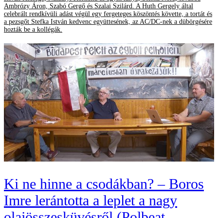
Ambrózy Áron, Szabó Gergő és Szalai Szilárd. A Huth Gergely által
celebrált rendkívüli adást végül egy fergeteges köszöntés követte, a tortát és
a pezsgőt Stefka István kedvenc együttesének, az AC/DC-nek a dübörgésére
hozták be a kollégák.
Ki ne hinne a csodákban? – Boros
Imre lerántotta a leplet a nagy
olajösszesküvésről (Polbeat –