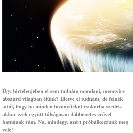
Úgy hirtelenjében el sem tudnám mondani, mennyire
abszurd világban élünk? Illetve el tudnám, de félnék
attól, hogy ha minden bizonyítékot csokorba szedek,
akkor ezek együtt túlságosan döbbenetes erővel
hatnának rám. Na, mindegy, azért próbálkozzunk meg
vele!