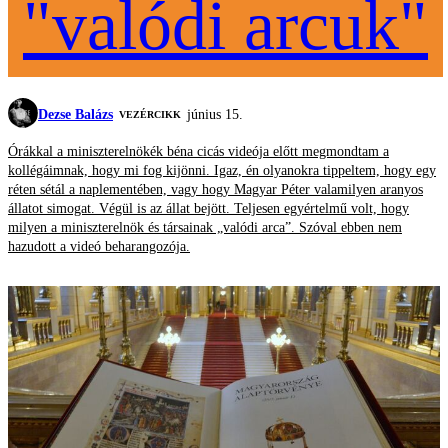
"valódi arcuk"
Dezse Balázs
június 15.
VEZÉRCIKK
Órákkal a miniszterelnökék béna cicás videója előtt megmondtam a
kollégáimnak, hogy mi fog kijönni. Igaz, én olyanokra tippeltem, hogy egy
réten sétál a naplementében, vagy hogy Magyar Péter valamilyen aranyos
állatot simogat. Végül is az állat bejött. Teljesen egyértelmű volt, hogy
milyen a miniszterelnök és társainak „valódi arca”. Szóval ebben nem
hazudott a videó beharangozója.