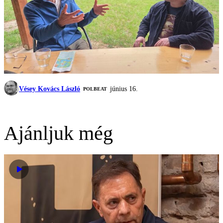
Vésey Kovács László
június 16.
‎POLBEAT
Ajánljuk még