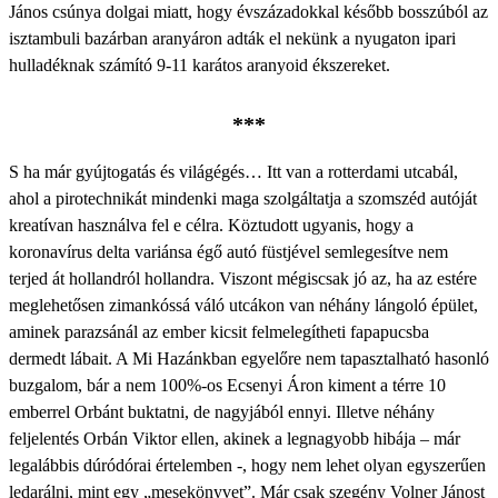
János csúnya dolgai miatt, hogy évszázadokkal később bosszúból az
isztambuli bazárban aranyáron adták el nekünk a nyugaton ipari
hulladéknak számító 9-11 karátos aranyoid ékszereket.
***
S ha már gyújtogatás és világégés… Itt van a rotterdami utcabál,
ahol a pirotechnikát mindenki maga szolgáltatja a szomszéd autóját
kreatívan használva fel e célra. Köztudott ugyanis, hogy a
koronavírus delta variánsa égő autó füstjével semlegesítve nem
terjed át hollandról hollandra. Viszont mégiscsak jó az, ha az estére
meglehetősen zimankóssá váló utcákon van néhány lángoló épület,
aminek parazsánál az ember kicsit felmelegítheti fapapucsba
dermedt lábait. A Mi Hazánkban egyelőre nem tapasztalható hasonló
buzgalom, bár a nem 100%-os Ecsenyi Áron kiment a térre 10
emberrel Orbánt buktatni, de nagyjából ennyi. Illetve néhány
feljelentés Orbán Viktor ellen, akinek a legnagyobb hibája – már
legalábbis dúródórai értelemben -, hogy nem lehet olyan egyszerűen
ledarálni, mint egy „mesekönyvet”. Már csak szegény Volner Jánost