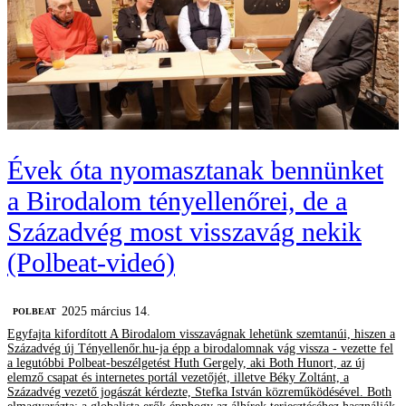
Évek óta nyomasztanak bennünket
a Birodalom tényellenőrei, de a
Századvég most visszavág nekik
(Polbeat-videó)
2025 március 14.
‎POLBEAT
Egyfajta kifordított A Birodalom visszavágnak lehetünk szemtanúi, hiszen a
Századvég új Tényellenőr.hu-ja épp a birodalomnak vág vissza - vezette fel
a legutóbbi Polbeat-beszélgetést Huth Gergely, aki Both Hunort, az új
elemző csapat és internetes portál vezetőjét, illetve Béky Zoltánt, a
Századvég vezető jogászát kérdezte, Stefka István közreműködésével. Both