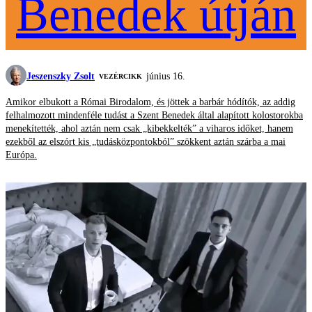
Benedek útján
Jeszenszky Zsolt
június 16.
VEZÉRCIKK
Amikor elbukott a Római Birodalom, és jöttek a barbár hódítók, az addig
felhalmozott mindenféle tudást a Szent Benedek által alapított kolostorokba
menekítették, ahol aztán nem csak „kibekkelték” a viharos időket, hanem
ezekből az elszórt kis „tudásközpontokból” szökkent aztán szárba a mai
Európa.