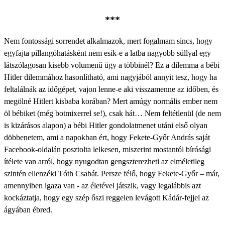
***
Nem fontossági sorrendet alkalmazok, mert fogalmam sincs, hogy
egyfajta pillangóhatásként nem esik-e a latba nagyobb súllyal egy
látszólagosan kisebb volumenű ügy a többinél? Ez a dilemma a bébi
Hitler dilemmához hasonlítható, ami nagyjából annyit tesz, hogy ha
feltalálnák az időgépet, vajon lenne-e aki visszamenne az időben, és
megölné Hitlert kisbaba korában? Mert amúgy normális ember nem
öl bébiket (még botmixerrel se!), csak hát… Nem feltétlenül (de nem
is kizárásos alapon) a bébi Hitler gondolatmenet utáni első olyan
döbbenetem, ami a napokban ért, hogy Fekete-Győr András saját
Facebook-oldalán posztolta lelkesen, miszerint mostantól bírósági
ítélete van arról, hogy nyugodtan gengszterezheti az elméletileg
szintén ellenzéki Tóth Csabát. Persze félő, hogy Fekete-Győr – már,
amennyiben igaza van - az életével játszik, vagy legalábbis azt
kockáztatja, hogy egy szép őszi reggelen levágott Kádár-fejjel az
ágyában ébred.