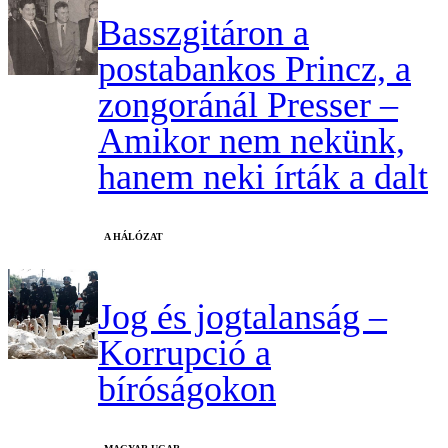
Basszgitáron a
postabankos Princz, a
zongoránál Presser –
Amikor nem nekünk,
hanem neki írták a dalt
A HÁLÓZAT
Jog és jogtalanság –
Korrupció a
bíróságokon