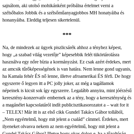
sajnálom, aki utolsó mohikánként próbálna értelmet verni a
szélsőbalos Jobbik és a szélsőműanyagjobbos MH honatyáiba és
honanyáiba. Eleddig teljesen sikertelenül.
***
Na, de mindezek az ügyek piszlicsárék ahhoz a tényhez képest,
hogy „a szabad világ vezetője” képesebbik felét tükörtárolásra
használva egy nőre bízta a kormányzást. Ez csak azért érdekes, mert
az amcsik tűrőképességének is van határa. Nem lenne gond ugyanis,
ha Kamala fehér ÉS nő lenne, illetve afroamerikai ÉS férfi. De hogy
egyszerre ő legyen itt a PC jolly joker, az még a tagállamok
népeinek is kicsit sok így egyszerre. Legalább annyira, mint jóérzésű
keresztény-konzervatív embernek az a tény, hogy a kereszténység és
a magánélet kapcsolatáról indít publicisztikasorozatot a – wait for it
– TELEX! Már itt is az első cikk Gundel Takács Gábor tollából,
„Nem egyértelmű, hogy mit jelent a család” címmel. Érdekes, mert
ilyeneket olvasva nekem az nem egyértelmű, hogy mit jelent a
Gundel Takács Gábor? Illetve hogy okos dolog-e, ha a tűzoltóság