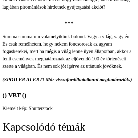
lapjában piromániások hirdetnek gyújtogatási akciót?
***
Summa summarum valamelyikünk bolond. Vagy a világ, vagy én.
És csak remélhetem, hogy nekem foncsorosak az agyam
fogaskerekei, mert ha mégis a világ lenne ilyen állapotban, akkor a
fenti események meghatároznák az eljövendő 100 év történéseit
szerte a világban. És nem sok jót ígérve az utánunk jövőknek.
(SPOILER ALERT! Már visszafordíthatatlanul meghatározták.)
() VBT ()
Kiemelt kép: Shutterstock
Kapcsolódó témák