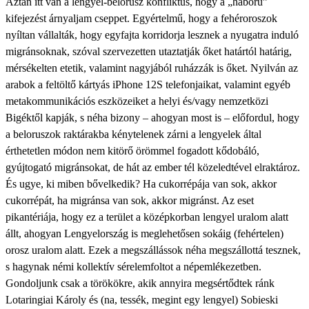
Aztán itt van a lengyel-belorusz konfliktus, hogy a „háború”
kifejezést árnyaljam cseppet. Egyértelmű, hogy a fehéroroszok
nyíltan vállalták, hogy egyfajta korridorja lesznek a nyugatra induló
migránsoknak, szóval szervezetten utaztatják őket határtól határig,
mérsékelten etetik, valamint nagyjából ruházzák is őket. Nyilván az
arabok a feltöltő kártyás iPhone 12S telefonjaikat, valamint egyéb
metakommunikációs eszközeiket a helyi és/vagy nemzetközi
Bigéktől kapják, s néha bizony – ahogyan most is – előfordul, hogy
a beloruszok raktárakba kénytelenek zárni a lengyelek által
érthetetlen módon nem kitörő örömmel fogadott kődobáló,
gyújtogató migránsokat, de hát az ember tél közeledtével elraktároz.
És ugye, ki miben bővelkedik? Ha cukorrépája van sok, akkor
cukorrépát, ha migránsa van sok, akkor migránst. Az eset
pikantériája, hogy ez a terület a középkorban lengyel uralom alatt
állt, ahogyan Lengyelország is meglehetősen sokáig (fehértelen)
orosz uralom alatt. Ezek a megszállássok néha megszállottá tesznek,
s hagynak némi kollektív sérelemfoltot a népemlékezetben.
Gondoljunk csak a törökökre, akik annyira megsértődtek ránk
Lotaringiai Károly és (na, tessék, megint egy lengyel) Sobieski