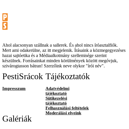
Ahol alacsonyan szállnak a sallerek. És ahol nincs íróasztalfiók.
Mert ami odakerülne, az itt megjelenik. Írásaink a közmegegyezéses
hazai sajtóetika és a Médiaalkotmány szellemisége szerint
készülnek. Forrásainkat minden körülmények között megóvjuk,
szivárogtasson bátran! Szerzőink neve olykor "írói név".
PestiSrácok
Tájékoztatók
Impresszum
Adatvédelmi
tájékoztató
Sütikezelési
tájékoztató
Felhasználási feltételek
Moderálási elveink
Galériák