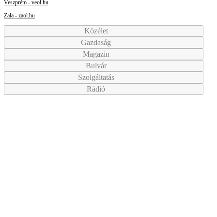
Veszprém - veol.hu
Zala - zaol.hu
Közélet
Gazdaság
Magazin
Bulvár
Szolgáltatás
Rádió