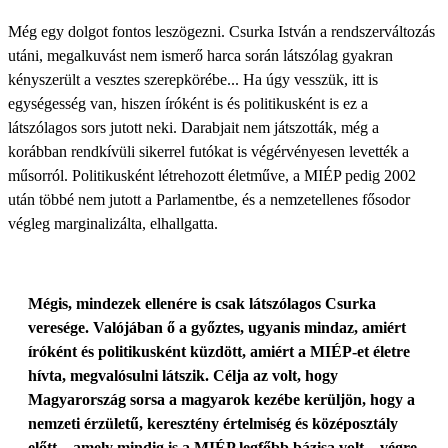
Még egy dolgot fontos leszögezni. Csurka István a rendszerváltozás
utáni, megalkuvást nem ismerő harca során látszólag gyakran
kényszerült a vesztes szerepkörébe... Ha úgy vesszük, itt is
egységesség van, hiszen íróként is és politikusként is ez a
látszólagos sors jutott neki. Darabjait nem játszották, még a
korábban rendkívüli sikerrel futókat is végérvényesen levették a
műsorról. Politikusként létrehozott életműve, a MIÉP pedig 2002
után többé nem jutott a Parlamentbe, és a nemzetellenes fősodor
végleg marginalizálta, elhallgatta.
Mégis, mindezek ellenére is csak látszólagos Csurka
veresége. Valójában ő a győztes, ugyanis mindaz, amiért
íróként és politikusként küzdött, amiért a MIÉP-et életre
hívta, megvalósulni látszik. Célja az volt, hogy
Magyarország sorsa a magyarok kezébe kerüljön, hogy a
nem­zeti érzületű, keresztény értelmiség és középosztály
előtt – amely mindig is a MIÉP legfőbb bázisa volt – végre