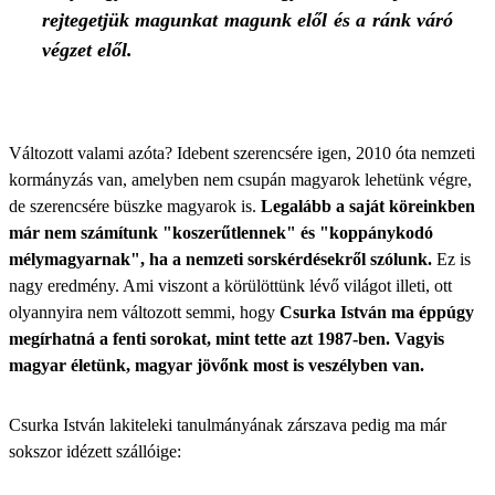
rejtegetjük magunkat magunk elől és a ránk váró
végzet elől.
Változott valami azóta? Idebent szerencsére igen, 2010 óta nemzeti
kormányzás van, amelyben nem csupán magyarok lehetünk végre,
de szerencsére büszke magyarok is.
Legalább a saját köreinkben
már nem számítunk "koszerűtlennek" és "koppánykodó
mélymagyarnak", ha a nemzeti sorskérdésekről szólunk.
Ez is
nagy eredmény. Ami viszont a körülöttünk lévő világot illeti, ott
olyannyira nem változott semmi, hogy
Csurka István ma éppúgy
megírhatná a fenti sorokat, mint tette azt 1987-ben. Vagyis
magyar életünk, magyar jövőnk most is veszélyben van.
Csurka István lakiteleki tanulmányának zárszava pedig ma már
sokszor idézett szállóige: