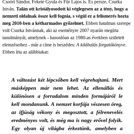
Csoóri Sándor, Fekete Gyula és Für Lajos is. És persze, Csurka
István.
Talán ott kristályosodott ki véglegesen az a tény, hogy a
nemzeti oldalnak össze kell fognia, s végül ez a felismerés hozta
meg 2010-ben a kétharmados győzelmet.
Ebben hatalmas szerepe
volt Csurka Istvánnak, aki az eseményre 2007 nyarán megírta
tanulmányát, amelynek - hasonlóan az 1980-as években született
elemzéseihez - már a címe is beszédes:
A kilábalás forgatókönyve
.
Ebben írta az alábbiakat:
A változást két lépcsőben kell végrehajtani. Mert
másképpen már nem lehet. Az ellenállás és
különösen a forradalom minden formájáról le
kell mondanunk. A nemzet korfája vészesen öreg,
az ifjúság vékony és megosztott, a félrenevelés
eredményes volt, és még ma is nagy erővel folyik.
Egy olyan új világba érkeztünk, amelyben a