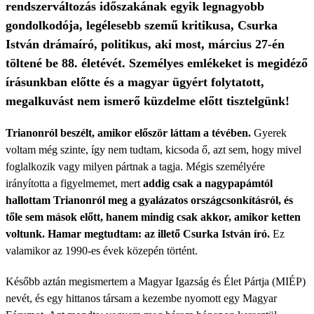
rendszerváltozás időszakának egyik legnagyobb
gondolkodója, legélesebb szemű kritikusa, Csurka
István drámaíró, politikus, aki most, március 27-én
töltené be 88. életévét. Személyes emlékeket is megidéző
írásunkban előtte és a magyar ügyért folytatott,
megalkuvást nem ismerő küzdelme előtt tisztelgünk!
Trianonról beszélt, amikor először láttam a tévében.
Gyerek
voltam még szinte, így nem tudtam, kicsoda ő, azt sem, hogy mivel
foglalkozik vagy milyen pártnak a tagja. Mégis személyére
irányította a figyelmemet, mert
addig csak a nagypapámtól
hallottam Trianonról meg a gyalázatos országcsonkításról, és
tőle sem mások előtt, hanem mindig csak ak­kor, amikor ketten
voltunk. Hamar megtudtam: az illető Csurka István író.
Ez
valamikor az 1990-es évek közepén történt.
Később aztán megismertem a Magyar Igazság és Élet Pártja (MIÉP)
nevét, és egy hittanos társam a kezembe nyomott egy Magyar