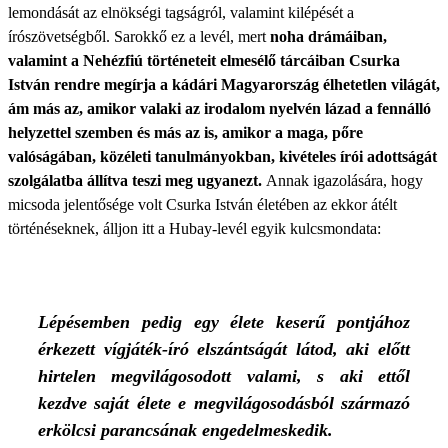
lemondását az elnökségi tagságról, valamint kilépését a
írószövetségből. Sarokkő ez a levél, mert
noha drámáiban,
valamint a Nehézfiú történeteit elmesélő tárcáiban Csurka
István rendre megírja a kádári Magyarország élhetetlen világát,
ám más az, amikor valaki az irodalom nyelvén lázad a fennálló
helyzettel szemben és más az is, amikor a maga, pőre
valóságában, közéleti tanulmányokban, kivételes írói adottságát
szolgálatba állítva teszi meg ugyanezt.
Annak igazolására, hogy
micsoda jelentősége volt Csurka István életében az ekkor átélt
történéseknek, álljon itt a Hubay-levél egyik kulcsmondata:
Lépésemben
pedig
egy
élete
keserű
pontjához
érkezett
vígjá­
ték-író
elszántságát
látod,
aki
előtt
hirtelen
meg­
világosodott
valami,
s
aki
ettől
kezdve
saját
élete
e
megvilágosodásból
származó
erkölcsi
paran­
csának
engedelmeskedik.