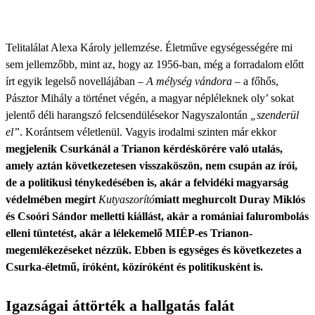
Telitalálat Alexa Károly jellemzése. Életműve egységességére mi
sem jellemzőbb, mint az, hogy az 1956-ban, még a forradalom előtt
írt egyik legelső novellájában –
A mélység vándora
– a főhős,
Pásztor Mihály a történet végén, a magyar népléleknek oly’ sokat
jelentő déli harangszó felcsendülésekor Nagyszalontán
„szenderül
el”
. Korántsem véletlenül. Vagyis irodalmi szinten már ekkor
megjelenik Csurkánál a Trianon kérdéskörére való utalás,
amely aztán következetesen visszaköszön, nem csupán az írói,
de a politikusi ténykedésében is, akár a felvidéki magyarság
védelmében megírt
Kutyaszorító
miatt meghurcolt Duray Miklós
és Csoóri Sándor melletti kiállást, akár a romániai falurombolás
elleni tüntetést, akár a lélekemelő MIÉP-es Trianon-
megemlékezéseket nézzük. Ebben is egységes és következetes a
Csurka-életmű, íróként, közíróként és politikusként is.
Igazságai áttörték a hallgatás falát