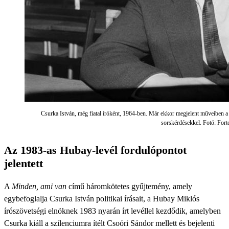
Csurka István, még fiatal íróként, 1964-ben. Már ekkor megjelent műveiben a r
sorskérdésekkel. Fotó: Fort
Az 1983-as Hubay-levél fordulópontot
jelentett
A
Minden, ami van
című háromkötetes gyűjtemény, amely
egybefoglalja Csurka István politikai írásait, a Hubay Miklós
írószövetségi elnöknek 1983 nyarán írt levéllel kezdődik, amelyben
Csurka kiáll a szilenciumra ítélt Csoóri Sándor mellett és bejelenti