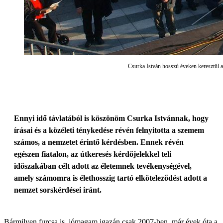
Csurka István hosszú éveken keresztül a
Ennyi idő távlatából is köszönöm Csurka Istvánnak, hogy
írásai és a közéleti ténykedése révén felnyitotta a szemem
számos, a nemzetet érintő kérdésben. Ennek révén
egészen fiatalon, az útkeresés kérdőjelekkel teli
időszakában célt adott az életemnek tevékenységével,
amely számomra is élethosszig tartó elkötelező­dést adott a
nemzet sorskérdései iránt.
Bármilyen furcsa is, jómagam igazán csak 2007-ben, már évek óta a