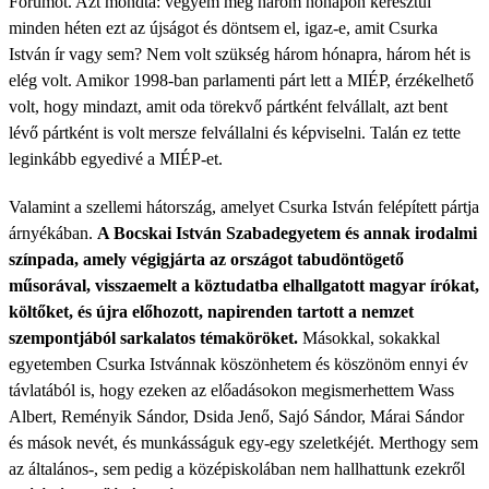
Fórumot. Azt mondta: vegyem meg három hónapon keresztül
minden héten ezt az újságot és döntsem el, igaz-e, amit Csurka
István ír vagy sem? Nem volt szükség három hónapra, három hét is
elég volt. Amikor 1998-ban parlamenti párt lett a MIÉP, érzékelhető
volt, hogy mindazt, amit oda törekvő pártként felvállalt, azt bent
lévő pártként is volt mersze felvállalni és képviselni. Ta­lán ez tette
leginkább egyedivé a MIÉP-et.
Valamint a szellemi hátország, amelyet Csurka István felépített pártja
árnyékában.
A Bocskai István Szabadegyetem és annak irodalmi
színpada, amely végigjárta az országot tabudöntögető
műsorával, visszaemelt a köztudatba elhallgatott magyar írókat,
költőket, és újra előhozott, napirenden tartott a nemzet
szempontjából sarkalatos témaköröket.
Másokkal, sokakkal
egyetemben Csurka Ist­vánnak köszönhetem és köszönöm ennyi év
távlatából is, hogy ezeken az előadásokon megismerhettem Wass
Albert, Reményik Sándor, Dsida Jenő, Sajó Sándor, Márai Sándor
és mások ne­vét, és munkásságuk egy-egy szeletkéjét. Merthogy sem
az általános-, sem pedig a középiskolában nem hallhattunk ezekről