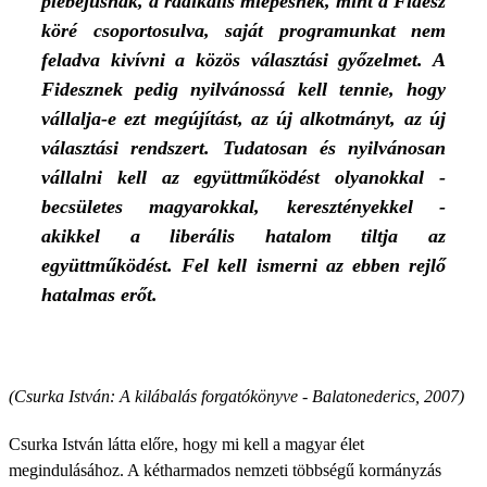
plebejusnak, a radikális miépesnek, mint a Fidesz
köré csoportosulva, saját programunkat nem
feladva kivívni a közös választási győzelmet. A
Fidesznek pedig nyilvánossá kell tennie, hogy
vállalja-e ezt megújítást, az új alkotmányt, az új
választási rendszert. Tudatosan és nyilvánosan
vállalni kell az együttműködést olyanokkal -
becsületes magyarokkal, keresztényekkel -
akikkel a liberális hatalom tiltja az
együttműködést. Fel kell ismerni az ebben rejlő
hatalmas erőt.
(Csurka István: A kilábalás forgatókönyve - Balatonederics, 2007)
Csurka István látta előre, hogy mi kell a magyar élet
megindulásához. A kétharmados nemzeti többségű kormányzás