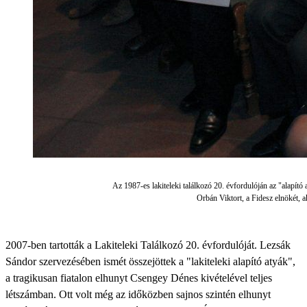
Az 1987-es lakiteleki találkozó 20. évfordulóján az "alapít
Orbán Viktort, a Fidesz elnökét, ak
2007-ben tartották a Lakiteleki Találkozó 20. évfordulóját. Lezsák
Sándor szervezésében ismét összejöttek a "lakiteleki alapító atyák",
a tragikusan fiatalon elhunyt Csengey Dénes kivételével teljes
létszámban. Ott volt még az időközben sajnos szintén elhunyt