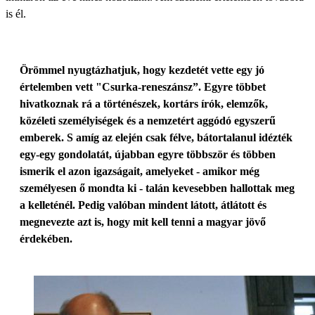
is él.
Örömmel nyugtázhatjuk, hogy kezdetét vette egy jó
értelemben vett "Csurka-reneszánsz”. Egyre többet
hivatkoz­nak rá a történészek, kortárs írók, elemzők,
közéleti személyiségek és a nemzetért aggódó egyszerű
emberek. S amíg az elején csak félve, bátortalanul idézték
egy-egy gondolatát, újabban egyre többször és többen
ismerik el azon igazságait, amelyeket - amikor még
személyesen ő mondta ki - talán kevesebben hallottak meg
a kelleténél. Pedig valóban mindent látott, átlátott és
megnevezte azt is, hogy mit kell tenni a magyar jövő
érdekében.