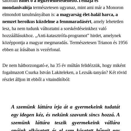
sátorban
ismét ő a legkérlelhetetlenebb.
Témája és
mondanivalója
természetesen ugyanaz, mint ami már a Monoron
elmondott tanulmányában is:
a magyarság élet-halál harca, a
nemzet heroikus küzdelme a fennmaradásért
, amely lehetetlen
lesz, ha nem tudunk változtatni a sorskérdéseinkhez való
hozzáállásukhoz. „Anti-katasztrófa-programot” hirdet, amelynek
középpontja a magyar megmaradás. Természetesen Trianon és 1956
ebben az írásában is vezérfonal.
De nem hátborzongató-e, ha 35 év múltán felidézzük, hogy miként
fogalmazott Csurka István Lakiteleken, a Lezsák-tanyán? Két rövid
részlet álljon itt ebből a vitaindítóból:
A szemünk láttára írja át a gyermekeink tudatát
egy idegen kéz, és nekünk szavunk sincs hozzá. A
szemünk láttára teszik gyermekeink vállára
apáink elkövetett és el sem követett bűneit egy