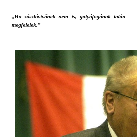
„Ha zászlóvivőnek nem is, golyófogónak talán
megfelelek.”