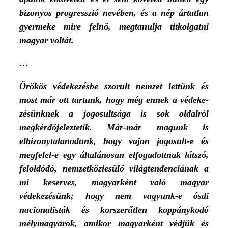
bizonyos progresszió nevében, és a nép ártatlan
gyermeke mire felnő, megtanulja titkolgatni
magyar voltát.
…
Örökös védekezésbe szorult nemzet lettünk és
most már ott tartunk, hogy még ennek a védeke­
zésünknek a jogosultsága is sok oldalról
megkérdőjeleztetik. Már-már magunk is
elbizonytalano­dunk, hogy vajon jogosult-e és
megfelel-e egy álta­lánosan elfogadottnak látszó,
feloldódó, nemzetköziesülő világtendenciának a
mi keserves, ma­gyarként való magyar
védekezésünk; hogy nem vagyunk-e ósdi
nacionalisták és korszerűtlen koppánykodó
mélymagyarok, amikor magyarként védjük és