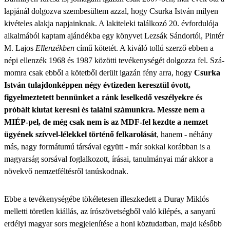
lapjánál dolgozva szembesültem azzal, hogy Csurka István milyen
kivételes alakja napjainknak. A lakiteleki találkozó 20. évfordulója
alkalmá­ból kaptam ajándékba egy könyvet Lezsák Sándortól, Pintér
M. Lajos
Ellenzékben
című kötetét. A kiváló tollú szerző ebben a
népi ellenzék 1968 és 1987 közötti tevékenységét dolgozza fel. Szá­
momra csak ebből a kötetből derült igazán fény arra, hogy
Csurka
István tulajdonképpen négy évtizeden keresztül óvott,
figyelmez­tetett bennünket a ránk leselkedő veszélyekre és
próbált ki­utat keresni és találni számunkra. Messze nem a
MIÉP-pel, de még csak nem is az MDF-fel kezdte a nemzet
ügyének szívvel-lélekkel történő felkarolását
, hanem - néhány
más, nagy formátumú társával együtt - már sokkal korábban is a
magyarság sorsával foglalkozott, írásai, tanulmányai már akkor a
növekvő nemzetféltésről tanúskodnak.
Ebbe a tevékenységé­be tökéletesen illeszkedett a Duray Miklós
melletti töretlen kiállás, az írószövetségből való kilépés, a sanyarú
erdélyi magyar sors megjelenítése a honi köztu­datban, majd később