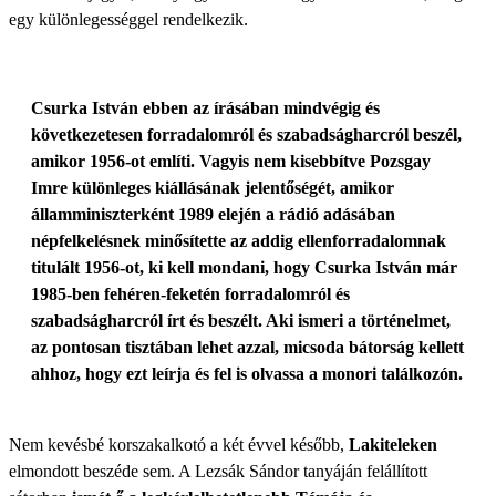
egy különlegességgel rendelkezik.
Csurka István ebben az írásában mindvégig és
következetesen forradalomról és szabadságharcról beszél,
amikor 1956-ot említi. Vagyis nem kisebbítve Pozsgay
Imre különleges kiállásának jelentőségét, amikor
államminiszterként 1989 elején a rádió adásában
népfelkelésnek minősítette az addig ellenforradalomnak
titulált 1956-ot, ki kell mondani, hogy Csurka István már
1985-ben fehéren-feketén forradalomról és
szabadságharcról írt és beszélt. Aki ismeri a történelmet,
az pontosan tisztában lehet azzal, micsoda bátorság kellett
ahhoz, hogy ezt leírja és fel is olvassa a monori találkozón.
Nem kevésbé korszakalkotó a két évvel később,
Lakiteleken
elmondott beszéde sem. A Lezsák Sándor tanyáján felállított