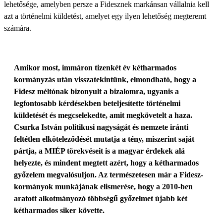
lehetősége, amelyben persze a Fidesznek markánsan vállalnia kell
azt a történelmi küldetést, amelyet egy ilyen lehetőség megteremt
számára.
Amikor most, immáron tizenkét év kétharmados
kormányzás után visszatekintünk, elmondható, hogy a
Fidesz méltónak bizonyult a bizalomra, ugyanis a
legfontosabb kérdésekben beteljesítette történelmi
küldetését és megcselekedte, amit megkövetelt a haza.
Csurka István politikusi nagyságát és nemzete iránti
feltétlen elköteleződését mutatja a tény, miszerint saját
pártja, a MIÉP törekvéseit is a magyar érdekek alá
helyezte, és mindent megtett azért, hogy a kétharmados
győzelem megvalósuljon. Az természetesen már a Fidesz-
kormányok munkájának elismerése, hogy a 2010-ben
aratott alkotmányozó többségű győzelmet újabb két
kétharmados siker követte.