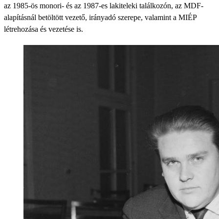
az 1985-ös monori- és az 1987-es lakiteleki találkozón, az MDF-
alapításnál betöltött vezető, irányadó szerepe, valamint a MIÉP
létrehozása és vezetése is.