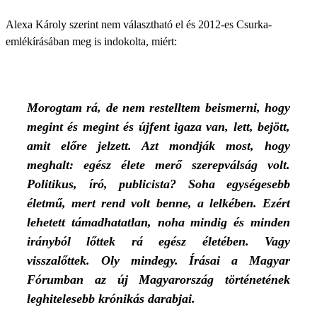
Alexa Károly szerint nem választható el és 2012-es Csurka-
emlékírásában meg is indokolta, miért:
Morogtam rá, de nem restelltem beis­merni, hogy
megint és megint és újfent igaza van, lett, bejött,
amit előre jelzett. Azt mondják most, hogy
meghalt: egész élete merő szerepválság volt.
Politikus, író, publicista? Soha egységesebb
életmű, mert rend volt benne, a lelkében. Ezért
lehetett támadhatatlan, noha mindig és minden
irányból lőttek rá egész életében. Vagy
visszalőttek. Oly mindegy. Írásai a Magyar
Fórumban az új Magyarország történetének
leghitelesebb krónikás darabjai.