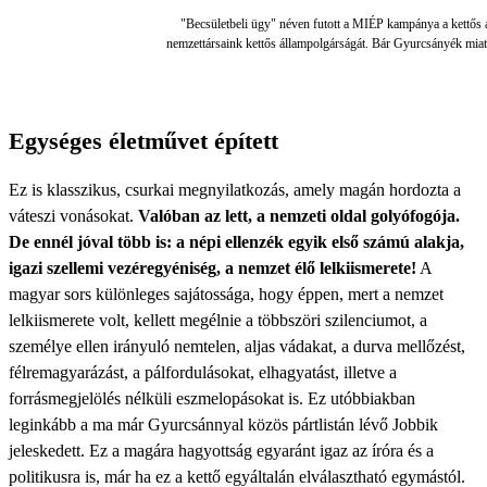
"Becsületbeli ügy" néven futott a MIÉP kampánya a kettős á
nemzettársaink kettős állampolgárságát. Bár Gyurcsányék miatt
Egységes életművet épített
Ez is klasszikus, csurkai megnyilatkozás, amely magán hordozta a
váteszi vonásokat.
Valóban az lett, a nemzeti oldal golyófogója.
De ennél jóval több is: a népi el­lenzék egyik első számú alakja,
igazi szellemi vezéregyéniség, a nem­zet élő lelkiismerete!
A
magyar sors különleges sajátossága, hogy éppen, mert a nemzet
lelkiismerete volt, kellett megélnie a többszöri szilenciumot, a
személye ellen irányuló nemtelen, aljas vádakat, a durva mellőzést,
félremagyarázást, a pálfordulásokat, elhagyatást, illetve a
forrásmegjelölés nélküli eszmelopásokat is. Ez utóbbiakban
leginkább a ma már Gyurcsánnyal közös pártlistán lévő Jobbik
jeleskedett. Ez a magára hagyottság egyaránt igaz az íróra és a
politikusra is, már ha ez a kettő egyáltalán elválasztható egymástól.