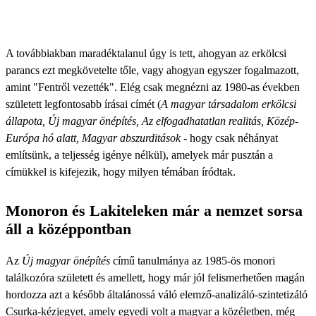
A továbbiakban maradéktalanul úgy is tett, ahogyan az erkölcsi
parancs ezt megkövetelte tőle, vagy ahogyan egyszer fogalmazott,
amint "Fentről vezették". Elég csak megnézni az 1980-as években
született legfontosabb írásai címét (
A magyar társadalom erkölcsi
állapota, Új magyar önépítés, Az elfogadhatatlan realitás, Közép-
Európa hó alatt, Magyar abszurditások -
hogy csak néhányat
említsünk, a teljesség igénye nélkül), amelyek már pusztán a
címükkel is kifejezik, hogy milyen témában íródtak.
Monoron és Lakiteleken már a nemzet sorsa
áll a középpontban
Az
Új magyar önépítés
című tanulmánya az 1985-ös monori
találkozóra született és amellett, hogy már jól felismerhetően magán
hordozza azt a később általánossá váló elemző-analizáló-szintetizáló
Csurka-kézjegyet, amely egyedi volt a magyar a közéletben, még