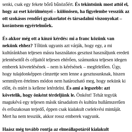
senki, csak egy fekete bőrű bűnözőért.
És tekintsünk most attól el,
hogy az eset körülményei – különösen, ha figyelembe vesszük az
ott szokásos rendőri gyakorlatot és társadalmi viszonyokat –
korántsem egyértelműek.
És akkor még ott a kínzó kérdés: mi a franc közünk van
nekünk ehhez?
Tőlünk ugyanis azt várják, hogy egy, a mi
kultúránkban teljesen másra használatos gesztust használjunk eredeti
jelentéseitől és céljaitól teljesen eltérően, számunkra teljesen idegen
emberek követelésének – nem is kérésének – megfelelően. Úgy,
hogy tulajdonképpen címzettje sem lenne a gesztusunknak, hiszen
semmilyen értelmes módon nem határozható meg, hogy nekünk ki
előtt, és miért is kellene letérdelni.
És ami a legszebb: azt
követelik, hogy önként térdeljünk le.
Önként! Tehát tegyük
magukévá egy teljesen másik társadalom és kultúra hullámszerűen
és erőszakosan terjedő, éppen csak kialakult cselekvési mintáját.
Mert ha nem tesszük, akkor rossz emberek vagyunk.
Haász még tovább rontja az elmeállapotáról kialakult