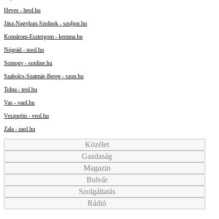
Heves - heol.hu
Jász-Nagykun-Szolnok - szoljon.hu
Komárom-Esztergom - kemma.hu
Nógrád - nool.hu
Somogy - sonline.hu
Szabolcs-Szatmár-Bereg - szon.hu
Tolna - teol.hu
Vas - vaol.hu
Veszprém - veol.hu
Zala - zaol.hu
Közélet
Gazdaság
Magazin
Bulvár
Szolgáltatás
Rádió