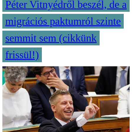
Péter Vitnyédről beszél, de a
migrációs paktumról szinte
semmit sem (cikkünk
frissül!)