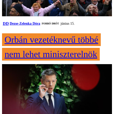
DD
Dezse-Zelenka Dóra
június 15.
FORRÓ DRÓT
Orbán vezetéknevű többé
nem lehet miniszterelnök