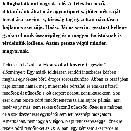
felfoghatatlanul nagyok felé. A Telex.hu nevű,
diktatúránk által már agyontiport sajtótermék saját
bevallása szerint is, bíróságilag igazoltan náculásra
hajlamos szerzője, Haász János szerint gesztust kellene
gyakorolnunk össznépileg és a magyar focistáknak is
térdelniük kellene. Aztán persze végül minden
magyarnak.
a Haász által követelt
Érdemes felvázolni
„gesztus”
előzményeit. Egy másik földrészen rendőri intézkedés közben
meghalt egy fekete bőrű drogos sorozatbűnöző. Abban az országban
napi szinten halnak meg mindenféle bőrszínű és etnikai hátterű
rendőrök és bűnözők a két csoport közötti konfliktusokban. Sok
ezer olyan fekete bőrű rendőrt lehetne találni sajnos például, akit
fehér vagy más, nem fekete bőrszínű bűnözők lőttek le a múltban,
de a sok tízezer eset egyikéből sem lett össznépi mozgalom
Amerikában, nemhogy a világon. Napi rendszerességgel lőnek le
fekete bőrű rendőröket az USA-ban, egyikért sem akar térdelni