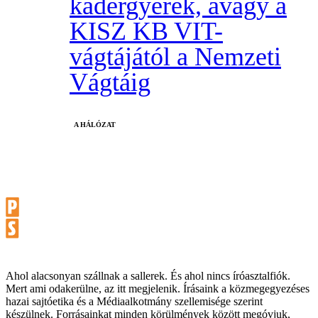
kádergyerek, avagy a
KISZ KB VIT-
vágtájától a Nemzeti
Vágtáig
A HÁLÓZAT
Ahol alacsonyan szállnak a sallerek. És ahol nincs íróasztalfiók.
Mert ami odakerülne, az itt megjelenik. Írásaink a közmegegyezéses
hazai sajtóetika és a Médiaalkotmány szellemisége szerint
készülnek. Forrásainkat minden körülmények között megóvjuk,