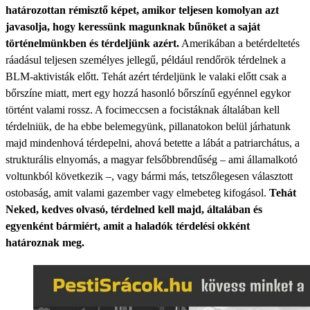
határozottan rémisztő képet, amikor teljesen komolyan azt
javasolja, hogy keressünk magunknak bűnöket a saját
történelmünkben és térdeljünk azért.
Amerikában a betérdeltetés
ráadásul teljesen személyes jellegű, például rendőrök térdelnek a
BLM-aktivisták előtt. Tehát azért térdeljünk le valaki előtt csak a
bőrszíne miatt, mert egy hozzá hasonló bőrszínű egyénnel egykor
történt valami rossz. A focimeccsen a focistáknak általában kell
térdelniük, de ha ebbe belemegyünk, pillanatokon belül járhatunk
majd mindenhová térdepelni, ahová betette a lábát a patriarchátus, a
strukturális elnyomás, a magyar felsőbbrendűség – ami államalkotó
voltunkból következik –, vagy bármi más, tetszőlegesen választott
ostobaság, amit valami gazember vagy elmebeteg kifogásol.
Tehát
Neked, kedves olvasó, térdelned kell majd, általában és
egyenként bármiért, amit a haladók térdelési okként
határoznak meg.