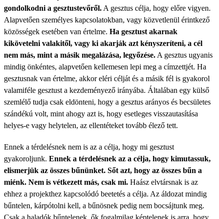
gondolkodni a gesztustevőről.
A gesztus célja, hogy előre vigyen.
Alapvetően személyes kapcsolatokban, vagy közvetlenül érintkező
közösségek esetében van értelme.
Ha gesztust akarnak
kikövetelni valakitől, vagy ki akarják azt kényszeríteni, a cél
nem más, mint a másik megalázása, legyőzése.
A gesztus ugyanis
mindig önkéntes, alapvetően kellemesen lepi meg a címzettjét. Ha
gesztusnak van értelme, akkor eléri célját és a másik fél is gyakorol
valamiféle gesztust a kezdeményező irányába. Általában egy külső
szemlélő tudja csak eldönteni, hogy a gesztus arányos és becsületes
szándékú volt, mint ahogy azt is, hogy esetleges visszautasítása
helyes-e vagy helytelen, az ellentéteket tovább élező tett.
Ennek a térdelésnek nem is az a célja, hogy mi gesztust
gyakoroljunk.
Ennek a térdelésnek az a célja, hogy kimutassuk,
elismerjük az összes bűnünket. Sőt azt, hogy az összes bűn a
miénk. Nem is vétkezett más, csak mi.
Haász elvtársnak is az
ehhez a projekthez kapcsolódó beetetés a célja. Az áldozat mindig
bűntelen, kárpótolni kell, a bűnösnek pedig nem bocsájtunk meg.
Csak a haladók bűntelenek, ők fogalmilag képtelenek is arra, hogy