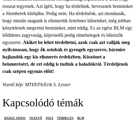
rosszat tegyenek. Azt ígéri, hogy ha térdelünk, bevesznek bennünket
a Jóemberek klubjába. Pedig nem. Ha térdelnénk, azt mondanák,
hogy miután magunk is elismertük fertelmes bűneinket, még jobban
kénytelenek megvetni bennünket, mint eddig. Ez az egész BLM egy
bődületes zagyvaság, képviselői pedig elmebetegek és bűnözők
egyszerre.
Akiket be lehet térdeltetni, azok csak azt vallják meg
nyilvánosan, hogy ők ostobák és gyengék egyszerre, bármire
hajlandók egy kis elismerés érdekében. Köszönet a
beismerésért, de ezt eddig is tudtuk a haladókról. Térdeljenek
csak szépen egymás előtt!
Vezető kép: MTI/EPA/Erik S. Lesser
Kapcsolódó témák
HAÁSZ JÁNOS
VEZETŐ
FOCI
TÉRDELÉS
BLM