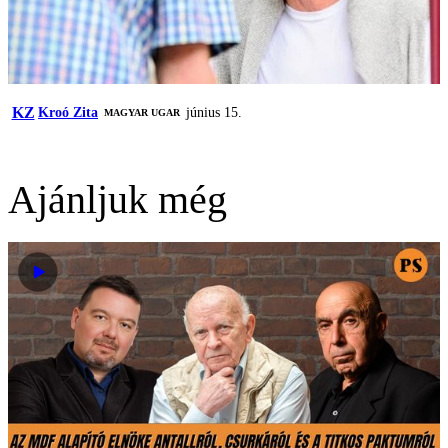
KZ
Kroó Zita
június 15.
MAGYAR UGAR
Ajánljuk még