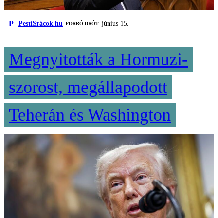
P
PestiSrácok.hu
június 15.
FORRÓ DRÓT
Megnyitották a Hormuzi-
szorost, megállapodott
Teherán és Washington