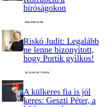
bíróságokon
MAGYAR UGAR
Riskó Judit: Legalább
ne lenne bizonyított,
hogy Portik gyilkos!
AZ ALVILÁG TITKAI
A külkeres fia is jól
keres: Geszti Péter, a