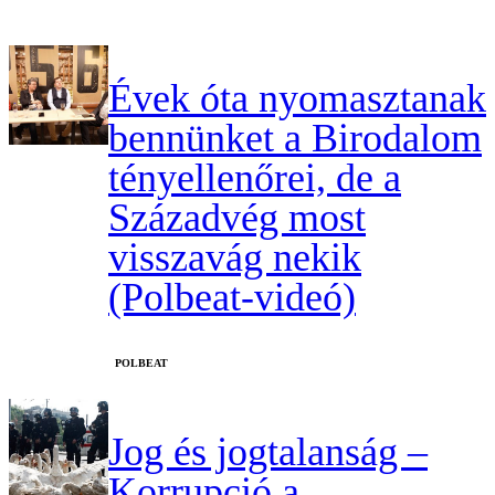
Évek óta nyomasztanak
bennünket a Birodalom
tényellenőrei, de a
Századvég most
visszavág nekik
(Polbeat-videó)
‎POLBEAT
Jog és jogtalanság –
Korrupció a