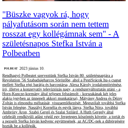
"Büszke vagyok rá, hogy
pályafutásom során nem tettem
rosszat egy kollégámnak sem" - A
születésnapos Stefka István a
Polbeatben
2023 június 10.
‎POLBEAT
Rendhagyó Polbeatet szerveztünk Stefka István 80. születésnapjára a
Revolution '56 Szabadságharcos Sörözőbe, ahol a PestiSrácok.hu-s csapat
mellett Stefka régi barátja és harcostársa, Alexa Károly irodalomtörténész,
író, illetve a konzervatív televíziózás nagy, a rendszerváltoztatás utáni - a
Horn-Kuncze-kormány által teljesen felszámolt - korszakának két jeles
alakja (egyben az ünnepelt akkori munkatársa), Mátyássy Andrea és Dézsy
Zoltán is elmondta méltatását, visszaemlékezését. Megszólalt továbbá Stefka
István felesége, Naszályi Kornélia és egyik lánya, Stefka Nóra, továbbá
Ambrózy Áron, Szabó Gergő és Szalai Szilárd. A Huth Gergely által
celebrált rendkívüli adást végül egy fergeteges köszöntés követte, a tortát és
a pezsgőt Stefka István kedvenc együttesének, az AC/DC-nek a dübörgésére
hozták be a kollégák.