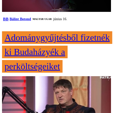
BB
Bálint Botond
június 16.
MAGYAR UGAR
Adománygyűjtésből fizetnék
ki Budaházyék a
perköltségeiket