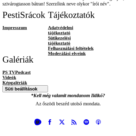
szivárogtasson bátran! Szerzőink neve olykor "írói név".
PestiSrácok
Tájékoztatók
Impresszum
Adatvédelmi
tájékoztató
Sütikezelési
tájékoztató
Felhasználási feltételek
Moderálási elveink
Galériák
PS TVPodcast
Videók
Képgalériák
Süti beállítások
*Kell még valamit mondanom Ildikó?
Az őszödi beszéd utolsó mondata.