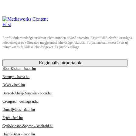
Portfóliónk minőségi tartalmat jelent minden olvasó számára. Egyedülálló elérést, országos
lefedettséget és változatos megjelenési lehetőséget biztosít. Folyamatosan keressük az új
irányokat és fejlődési lehetőségeket. Ez jövőnk záloga.
Regionális hírportálok
Bács-Kiskun - baon.hu
Baranya - bama.hu
Békés - beol.hu
Borsod-Abaúj-Zemplén - boon.hu
Csongrád - delmagyar.hu
Dunaújváros - duol.hu
Fejér - feol.hu
Győr-Moson-Sopron - kisalfold.hu
Hajdú-Bihar - haon.hu