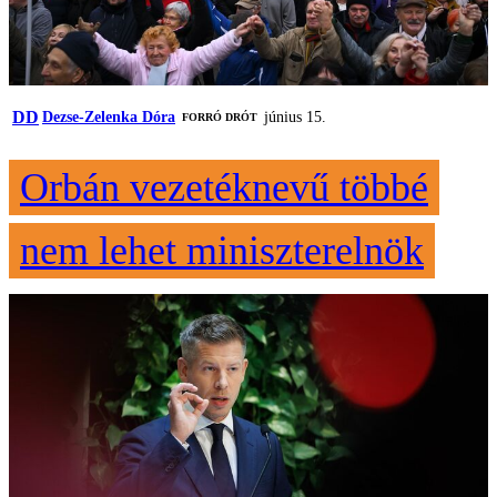
DD
Dezse-Zelenka Dóra
június 15.
FORRÓ DRÓT
Orbán vezetéknevű többé
nem lehet miniszterelnök