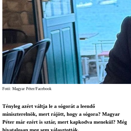
Fotó: Magyar Péter/Facebook
Tényleg azért váltja le a sógorát a leendő
miniszterelnök, mert rájött, hogy a sógora? Magyar
Péter már ezért is sztár, mert kapkodva menekül? Még
hivatalosan meg sem választották.