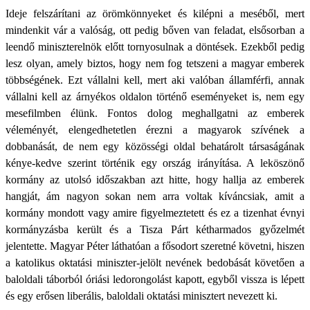
Ideje felszárítani az örömkönnyeket és kilépni a meséből, mert
mindenkit vár a valóság, ott pedig bőven van feladat, elsősorban a
leendő miniszterelnök előtt tornyosulnak a döntések. Ezekből pedig
lesz olyan, amely biztos, hogy nem fog tetszeni a magyar emberek
többségének. Ezt vállalni kell, mert aki valóban államférfi, annak
vállalni kell az árnyékos oldalon történő eseményeket is, nem egy
mesefilmben élünk. Fontos dolog meghallgatni az emberek
véleményét, elengedhetetlen érezni a magyarok szívének a
dobbanását, de nem egy közösségi oldal behatárolt társaságának
kénye-kedve szerint történik egy ország irányítása. A leköszönő
kormány az utolsó időszakban azt hitte, hogy hallja az emberek
hangját, ám nagyon sokan nem arra voltak kíváncsiak, amit a
kormány mondott vagy amire figyelmeztetett és ez a tizenhat évnyi
kormányzásba került és a Tisza Párt kétharmados győzelmét
jelentette. Magyar Péter láthatóan a fősodort szeretné követni, hiszen
a katolikus oktatási miniszter-jelölt nevének bedobását követően a
baloldali táborból óriási ledorongolást kapott, egyből vissza is lépett
és egy erősen liberális, baloldali oktatási minisztert nevezett ki.