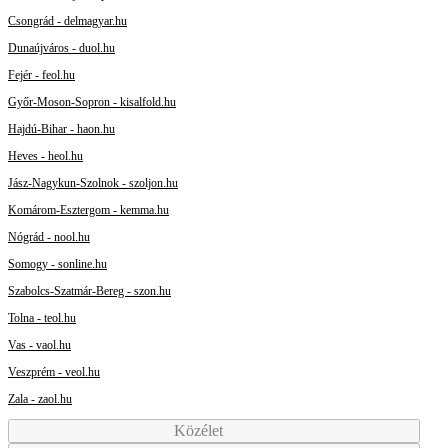
Csongrád - delmagyar.hu
Dunaújváros - duol.hu
Fejér - feol.hu
Győr-Moson-Sopron - kisalfold.hu
Hajdú-Bihar - haon.hu
Heves - heol.hu
Jász-Nagykun-Szolnok - szoljon.hu
Komárom-Esztergom - kemma.hu
Nógrád - nool.hu
Somogy - sonline.hu
Szabolcs-Szatmár-Bereg - szon.hu
Tolna - teol.hu
Vas - vaol.hu
Veszprém - veol.hu
Zala - zaol.hu
Közélet