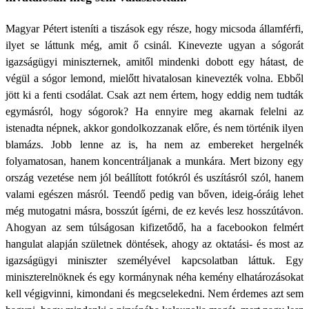
Magyar Pétert isteníti a tiszások egy része, hogy micsoda államférfi,
ilyet se láttunk még, amit ő csinál. Kinevezte ugyan a sógorát
igazságügyi miniszternek, amitől mindenki dobott egy hátast, de
végül a sógor lemond, mielőtt hivatalosan kinevezték volna. Ebből
jött ki a fenti csodálat. Csak azt nem értem, hogy eddig nem tudták
egymásról, hogy sógorok? Ha ennyire meg akarnak felelni az
istenadta népnek, akkor gondolkozzanak előre, és nem történik ilyen
blamázs. Jobb lenne az is, ha nem az embereket hergelnék
folyamatosan, hanem koncentráljanak a munkára. Mert bizony egy
ország vezetése nem jól beállított fotókról és uszításról szól, hanem
valami egészen másról. Teendő pedig van bőven, ideig-óráig lehet
még mutogatni másra, bosszút ígérni, de ez kevés lesz hosszútávon.
Ahogyan az sem túlságosan kifizetődő, ha a facebookon felmért
hangulat alapján születnek döntések, ahogy az oktatási- és most az
igazságügyi miniszter személyével kapcsolatban láttuk. Egy
miniszterelnöknek és egy kormánynak néha kemény elhatározásokat
kell végigvinni, kimondani és megcselekedni. Nem érdemes azt sem