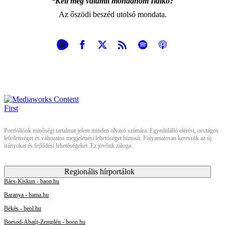
*Kell még valamit mondanom Ildikó?
Az őszödi beszéd utolsó mondata.
Portfóliónk minőségi tartalmat jelent minden olvasó számára. Egyedülálló elérést, országos
lefedettséget és változatos megjelenési lehetőséget biztosít. Folyamatosan keressük az új
irányokat és fejlődési lehetőségeket. Ez jövőnk záloga.
Regionális hírportálok
Bács-Kiskun - baon.hu
Baranya - bama.hu
Békés - beol.hu
Borsod-Abaúj-Zemplén - boon.hu