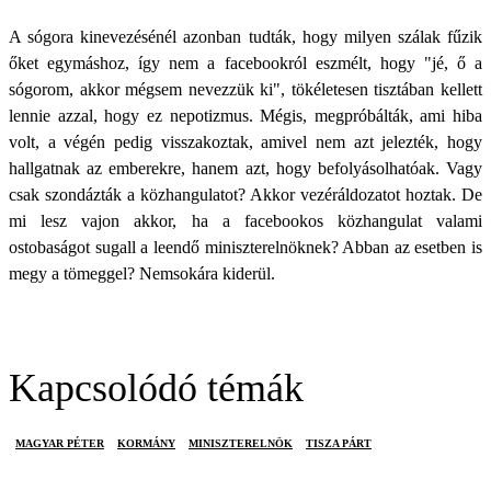
A sógora kinevezésénél azonban tudták, hogy milyen szálak fűzik
őket egymáshoz, így nem a facebookról eszmélt, hogy "jé, ő a
sógorom, akkor mégsem nevezzük ki", tökéletesen tisztában kellett
lennie azzal, hogy ez nepotizmus. Mégis, megpróbálták, ami hiba
volt, a végén pedig visszakoztak, amivel nem azt jelezték, hogy
hallgatnak az emberekre, hanem azt, hogy befolyásolhatóak. Vagy
csak szondázták a közhangulatot? Akkor vezéráldozatot hoztak. De
mi lesz vajon akkor, ha a facebookos közhangulat valami
ostobaságot sugall a leendő miniszterelnöknek? Abban az esetben is
megy a tömeggel? Nemsokára kiderül.
Kapcsolódó témák
MAGYAR PÉTER
KORMÁNY
MINISZTERELNÖK
TISZA PÁRT