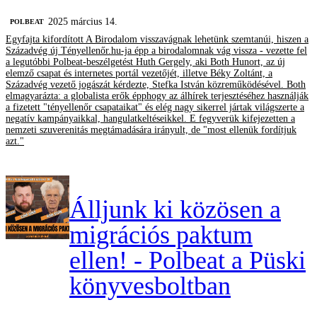
2025 március 14.
‎POLBEAT
Egyfajta kifordított A Birodalom visszavágnak lehetünk szemtanúi, hiszen a
Századvég új Tényellenőr.hu-ja épp a birodalomnak vág vissza - vezette fel
a legutóbbi Polbeat-beszélgetést Huth Gergely, aki Both Hunort, az új
elemző csapat és internetes portál vezetőjét, illetve Béky Zoltánt, a
Századvég vezető jogászát kérdezte, Stefka István közreműködésével. Both
elmagyarázta: a globalista erők épphogy az álhírek terjesztéséhez használják
a fizetett "tényellenőr csapataikat" és elég nagy sikerrel jártak világszerte a
negatív kampányaikkal, hangulatkeltéseikkel. E fegyverük kifejezetten a
nemzeti szuverenitás megtámadására irányult, de "most ellenük fordítjuk
azt."
Álljunk ki közösen a
migrációs paktum
ellen! - Polbeat a Püski
könyvesboltban