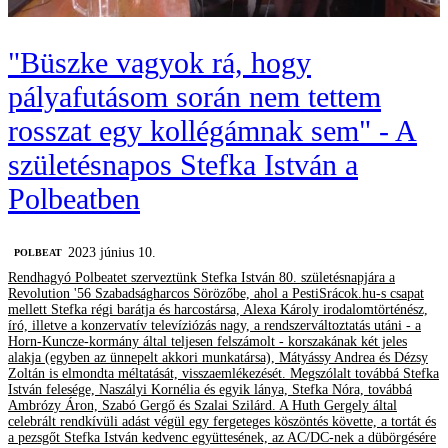
"Büszke vagyok rá, hogy
pályafutásom során nem tettem
rosszat egy kollégámnak sem" - A
születésnapos Stefka István a
Polbeatben
2023 június 10.
‎POLBEAT
Rendhagyó Polbeatet szerveztünk Stefka István 80. születésnapjára a
Revolution '56 Szabadságharcos Sörözőbe, ahol a PestiSrácok.hu-s csapat
mellett Stefka régi barátja és harcostársa, Alexa Károly irodalomtörténész,
író, illetve a konzervatív televíziózás nagy, a rendszerváltoztatás utáni - a
Horn-Kuncze-kormány által teljesen felszámolt - korszakának két jeles
alakja (egyben az ünnepelt akkori munkatársa), Mátyássy Andrea és Dézsy
Zoltán is elmondta méltatását, visszaemlékezését. Megszólalt továbbá Stefka
István felesége, Naszályi Kornélia és egyik lánya, Stefka Nóra, továbbá
Ambrózy Áron, Szabó Gergő és Szalai Szilárd. A Huth Gergely által
celebrált rendkívüli adást végül egy fergeteges köszöntés követte, a tortát és
a pezsgőt Stefka István kedvenc együttesének, az AC/DC-nek a dübörgésére