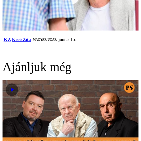
KZ
Kroó Zita
június 15.
MAGYAR UGAR
Ajánljuk még