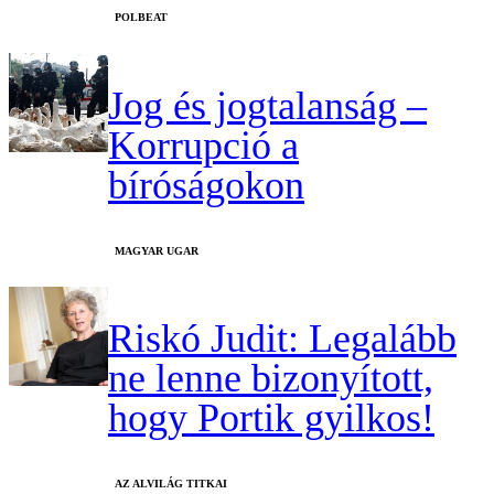
‎POLBEAT
Jog és jogtalanság –
Korrupció a
bíróságokon
MAGYAR UGAR
Riskó Judit: Legalább
ne lenne bizonyított,
hogy Portik gyilkos!
AZ ALVILÁG TITKAI