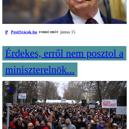
P
PestiSrácok.hu
június 15.
FORRÓ DRÓT
Érdekes, erről nem posztol a
miniszterelnök...