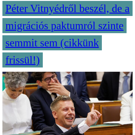
Péter Vitnyédről beszél, de a
migrációs paktumról szinte
semmit sem (cikkünk
frissül!)