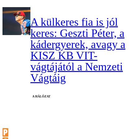
A külkeres fia is jól
keres: Geszti Péter, a
kádergyerek, avagy a
KISZ KB VIT-
vágtájától a Nemzeti
Vágtáig
A HÁLÓZAT