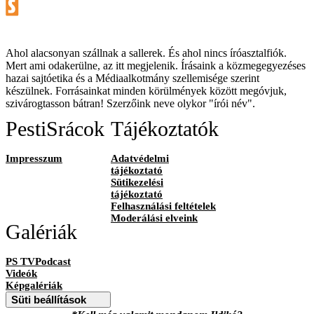
Ahol alacsonyan szállnak a sallerek. És ahol nincs íróasztalfiók.
Mert ami odakerülne, az itt megjelenik. Írásaink a közmegegyezéses
hazai sajtóetika és a Médiaalkotmány szellemisége szerint
készülnek. Forrásainkat minden körülmények között megóvjuk,
szivárogtasson bátran! Szerzőink neve olykor "írói név".
PestiSrácok
Tájékoztatók
Impresszum
Adatvédelmi
tájékoztató
Sütikezelési
tájékoztató
Felhasználási feltételek
Moderálási elveink
Galériák
PS TVPodcast
Videók
Képgalériák
Süti beállítások