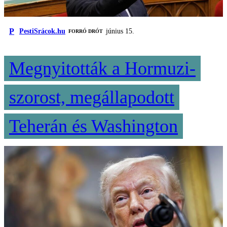
P
PestiSrácok.hu
június 15.
FORRÓ DRÓT
Megnyitották a Hormuzi-
szorost, megállapodott
Teherán és Washington