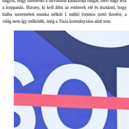
hagyni, hogy mindenki a nirvánába kalauzolja magát, mert nagy lesz
a koppanás. Bizony, ki kell állni az emberek elé és tisztázni, hogy
hiába szeretnétek munka nélkül 1 millió forintos nettó fizetést, a
világ nem így működik, még a Tisza kormányzása alatt sem.