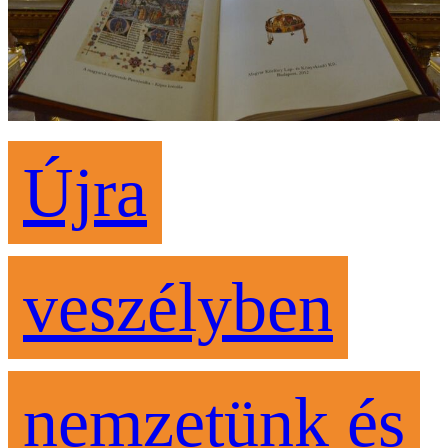
Újra
veszélyben
nemzetünk és