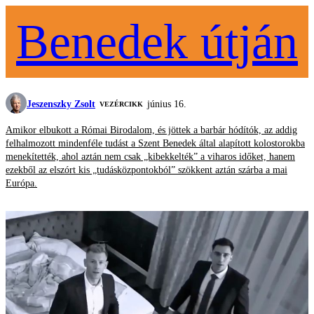
Benedek útján
Jeszenszky Zsolt
június 16.
VEZÉRCIKK
Amikor elbukott a Római Birodalom, és jöttek a barbár hódítók, az addig
felhalmozott mindenféle tudást a Szent Benedek által alapított kolostorokba
menekítették, ahol aztán nem csak „kibekkelték” a viharos időket, hanem
ezekből az elszórt kis „tudásközpontokból” szökkent aztán szárba a mai
Európa.