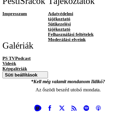
PestiSrácok
Tájékoztatók
Impresszum
Adatvédelmi
tájékoztató
Sütikezelési
tájékoztató
Felhasználási feltételek
Moderálási elveink
Galériák
PS TVPodcast
Videók
Képgalériák
Süti beállítások
*Kell még valamit mondanom Ildikó?
Az őszödi beszéd utolsó mondata.