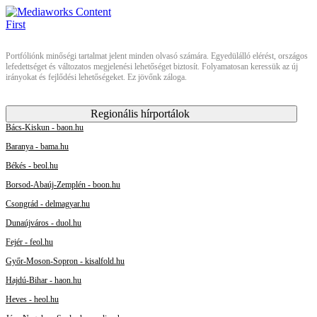
Portfóliónk minőségi tartalmat jelent minden olvasó számára. Egyedülálló elérést, országos
lefedettséget és változatos megjelenési lehetőséget biztosít. Folyamatosan keressük az új
irányokat és fejlődési lehetőségeket. Ez jövőnk záloga.
Regionális hírportálok
Bács-Kiskun - baon.hu
Baranya - bama.hu
Békés - beol.hu
Borsod-Abaúj-Zemplén - boon.hu
Csongrád - delmagyar.hu
Dunaújváros - duol.hu
Fejér - feol.hu
Győr-Moson-Sopron - kisalfold.hu
Hajdú-Bihar - haon.hu
Heves - heol.hu