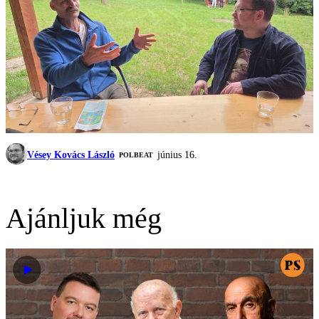
Vésey Kovács László
június 16.
‎POLBEAT
Ajánljuk még