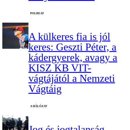
‎POLBEAT
A külkeres fia is jól
keres: Geszti Péter, a
kádergyerek, avagy a
KISZ KB VIT-
vágtájától a Nemzeti
Vágtáig
A HÁLÓZAT
Jog és jogtalanság –