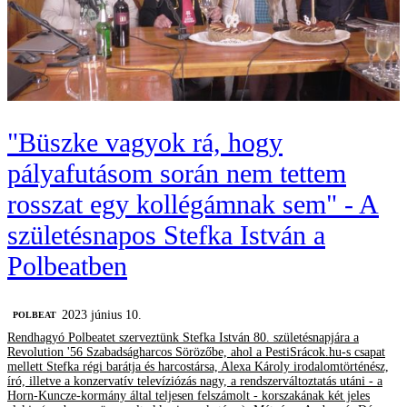
"Büszke vagyok rá, hogy
pályafutásom során nem tettem
rosszat egy kollégámnak sem" - A
születésnapos Stefka István a
Polbeatben
2023 június 10.
‎POLBEAT
Rendhagyó Polbeatet szerveztünk Stefka István 80. születésnapjára a
Revolution '56 Szabadságharcos Sörözőbe, ahol a PestiSrácok.hu-s csapat
mellett Stefka régi barátja és harcostársa, Alexa Károly irodalomtörténész,
író, illetve a konzervatív televíziózás nagy, a rendszerváltoztatás utáni - a
Horn-Kuncze-kormány által teljesen felszámolt - korszakának két jeles