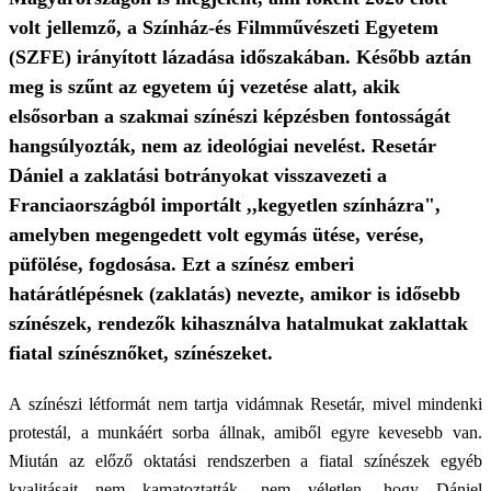
volt jellemző, a Színház-és Filmművészeti Egyetem
(SZFE) irányított lázadása időszakában. Később aztán
meg is szűnt az egyetem új vezetése alatt, akik
elsősorban a szakmai színészi képzésben fontosságát
hangsúlyozták, nem az ideológiai nevelést. Resetár
Dániel a zaklatási botrányokat visszavezeti a
Franciaországból importált ,,kegyetlen színházra",
amelyben megengedett volt egymás ütése, verése,
püfölése, fogdosása. Ezt a színész emberi
határátlépésnek (zaklatás) nevezte, amikor is idősebb
színészek, rendezők kihasználva hatalmukat zaklattak
fiatal színésznőket, színészeket.
A színészi létformát nem tartja vidámnak Resetár, mivel mindenki
protestál, a munkáért sorba állnak, amiből egyre kevesebb van.
Miután az előző oktatási rendszerben a fiatal színészek egyéb
kvalitásait nem kamatoztatták, nem véletlen, hogy Dániel