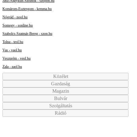
Jász-Nagykun-Szolnok - szoljon.hu
Komárom-Esztergom - kemma.hu
Nógrád - nool.hu
Somogy - sonline.hu
Szabolcs-Szatmár-Bereg - szon.hu
Tolna - teol.hu
Vas - vaol.hu
Veszprém - veol.hu
Zala - zaol.hu
Közélet
Gazdaság
Magazin
Bulvár
Szolgáltatás
Rádió