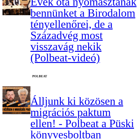
Évek óta nyomasztanak
bennünket a Birodalom
tényellenőrei, de a
Századvég most
visszavág nekik
(Polbeat-videó)
‎POLBEAT
Álljunk ki közösen a
migrációs paktum
ellen! - Polbeat a Püski
könyvesboltban