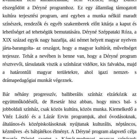
elszegődött a Déryné programhoz. Ez egy államilag támogatott
kultúra terjesztési program, ami egyben a munka nélkül maradt
színészek, rendezők és egyéb szakemberek előtt kitárja a kaput és
lehetőséget ad tehetségük bemutatására. Déryné Széppataki Róza, a
XIX század egyik nagy hazafija, aki német helyett magyar nyelven
járta-barangolta- az országot, hogy a magyar kultúrát, műveltséget
terjessze. Tehát a nevében is benne van, hogy a Déryné program
résztvevői, társulataik viszik a színházat vidékre, kis falvakba, majd
a határontúli magyar területekre, ahol igazi nemzet- s
drámapedagógiai munkát végeznek.
Bár néhány progresszív, balliberális színház elzárkózik az
együttműködéstől, de Resetár hisz abban, hogy nincs bal- s
jobboldali színház, csak közös kultúra, közös munka. Kiemelkedő a
Vitéz László és a Lázár Ervin programjuk, ahol óvodásoknak,
általános-és középiskolásoknak nyújtanak kulturális, néptáncos,
kézműves -és bábjátékos élményt. A Déryné program alapvető célja
Resetár Dániel szerint a Kárpát-medencei magyar színészek