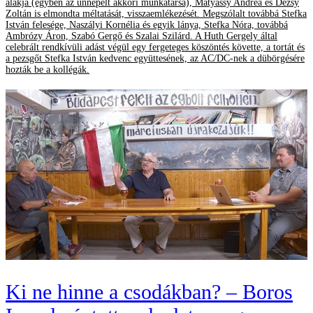
alakja (egyben az ünnepelt akkori munkatársa), Mátyássy Andrea és Dézsy
Zoltán is elmondta méltatását, visszaemlékezését. Megszólalt továbbá Stefka
István felesége, Naszályi Kornélia és egyik lánya, Stefka Nóra, továbbá
Ambrózy Áron, Szabó Gergő és Szalai Szilárd. A Huth Gergely által
celebrált rendkívüli adást végül egy fergeteges köszöntés követte, a tortát és
a pezsgőt Stefka István kedvenc együttesének, az AC/DC-nek a dübörgésére
hozták be a kollégák.
Ki ne hinne a csodákban? – Boros