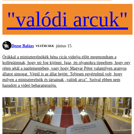
"valódi arcuk"
Dezse Balázs
június 15.
VEZÉRCIKK
Órákkal a miniszterelnökék béna cicás videója előtt megmondtam a
kollégáimnak, hogy mi fog kijönni. Igaz, én olyanokra tippeltem, hogy egy
réten sétál a naplementében, vagy hogy Magyar Péter valamilyen aranyos
állatot simogat. Végül is az állat bejött. Teljesen egyértelmű volt, hogy
milyen a miniszterelnök és társainak „valódi arca”. Szóval ebben nem
hazudott a videó beharangozója.