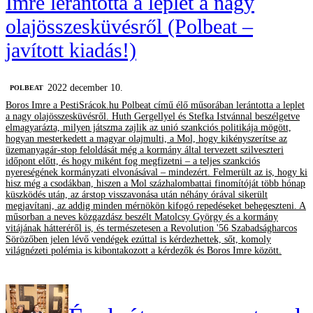
Imre lerántotta a leplet a nagy
olajösszesküvésről (Polbeat –
javított kiadás!)
2022 december 10.
‎POLBEAT
Boros Imre a PestiSrácok.hu Polbeat című élő műsorában lerántotta a leplet
a nagy olajösszesküvésről. Huth Gergellyel és Stefka Istvánnal beszélgetve
elmagyarázta, milyen játszma zajlik az unió szankciós politikája mögött,
hogyan mesterkedett a magyar olajmulti, a Mol, hogy kikényszerítse az
üzemanyagár-stop feloldását még a kormány által tervezett szilveszteri
időpont előtt, és hogy miként fog megfizetni – a teljes szankciós
nyereségének kormányzati elvonásával – mindezért. Felmerült az is, hogy ki
hisz még a csodákban, hiszen a Mol százhalombattai finomítóját több hónap
küszködés után, az árstop visszavonása után néhány órával sikerült
megjavítani, az addig minden mérnökön kifogó repedéseket behegeszteni. A
műsorban a neves közgazdász beszélt Matolcsy György és a kormány
vitájának hátteréről is, és természetesen a Revolution '56 Szabadságharcos
Sörözőben jelen lévő vendégek ezúttal is kérdezhettek, sőt, komoly
világnézeti polémia is kibontakozott a kérdezők és Boros Imre között.