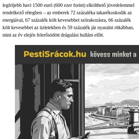
legfeljebb havi 1500 euró (600 ezer forint) elkölthető jövedelemmel
rendelkező rétegben – az emberek 72 százaléka takarékoskodik az
energiával, 67 százalék költ kevesebbet szórakozásra, 66 százalék
költ kevesebbet az üzletekben és 59 százalék jár nyaralni ritkábban,
mint az év elején felerősödött drágulási hullám előtt.