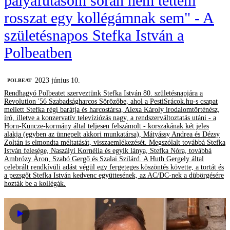
pályafutásom során nem tettem
rosszat egy kollégámnak sem" - A
születésnapos Stefka István a
Polbeatben
2023 június 10.
‎POLBEAT
Rendhagyó Polbeatet szerveztünk Stefka István 80. születésnapjára a
Revolution '56 Szabadságharcos Sörözőbe, ahol a PestiSrácok.hu-s csapat
mellett Stefka régi barátja és harcostársa, Alexa Károly irodalomtörténész,
író, illetve a konzervatív televíziózás nagy, a rendszerváltoztatás utáni - a
Horn-Kuncze-kormány által teljesen felszámolt - korszakának két jeles
alakja (egyben az ünnepelt akkori munkatársa), Mátyássy Andrea és Dézsy
Zoltán is elmondta méltatását, visszaemlékezését. Megszólalt továbbá Stefka
István felesége, Naszályi Kornélia és egyik lánya, Stefka Nóra, továbbá
Ambrózy Áron, Szabó Gergő és Szalai Szilárd. A Huth Gergely által
celebrált rendkívüli adást végül egy fergeteges köszöntés követte, a tortát és
a pezsgőt Stefka István kedvenc együttesének, az AC/DC-nek a dübörgésére
hozták be a kollégák.