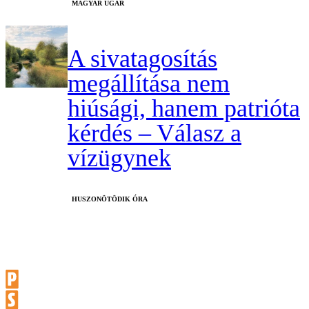
MAGYAR UGAR
A sivatagosítás
megállítása nem
hiúsági, hanem patrióta
kérdés – Válasz a
vízügynek
HUSZONÖTÖDIK ÓRA