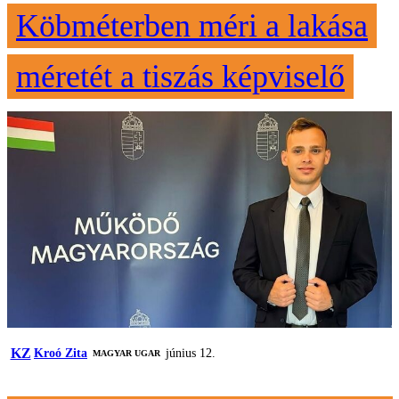
Köbméterben méri a lakása
méretét a tiszás képviselő
KZ
Kroó Zita
június 12.
MAGYAR UGAR