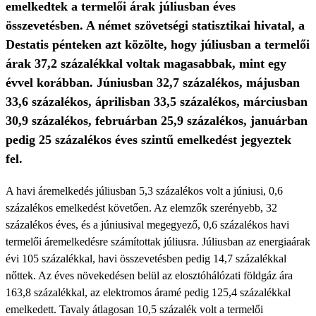
emelkedtek a termelői árak júliusban éves
összevetésben. A német szövetségi statisztikai hivatal, a
Destatis pénteken azt közölte, hogy júliusban a termelői
árak 37,2 százalékkal voltak magasabbak, mint egy
évvel korábban. Júniusban 32,7 százalékos, májusban
33,6 százalékos, áprilisban 33,5 százalékos, márciusban
30,9 százalékos, februárban 25,9 százalékos, januárban
pedig 25 százalékos éves szintű emelkedést jegyeztek
fel.
A havi áremelkedés júliusban 5,3 százalékos volt a júniusi, 0,6
százalékos emelkedést követően. Az elemzők szerényebb, 32
százalékos éves, és a júniusival megegyező, 0,6 százalékos havi
termelői áremelkedésre számítottak júliusra. Júliusban az energiaárak
évi 105 százalékkal, havi összevetésben pedig 14,7 százalékkal
nőttek. Az éves növekedésen belül az elosztóhálózati földgáz ára
163,8 százalékkal, az elektromos áramé pedig 125,4 százalékkal
emelkedett. Tavaly átlagosan 10,5 százalék volt a termelői