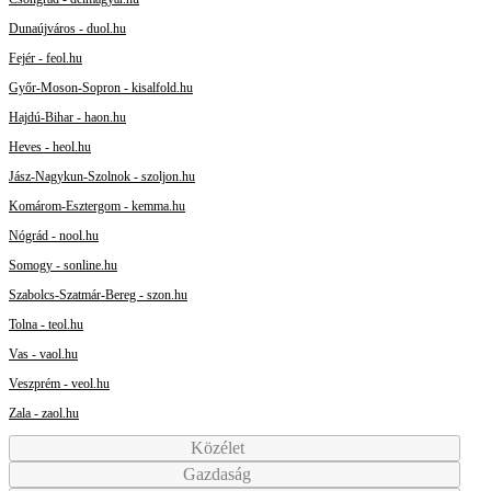
Dunaújváros - duol.hu
Fejér - feol.hu
Győr-Moson-Sopron - kisalfold.hu
Hajdú-Bihar - haon.hu
Heves - heol.hu
Jász-Nagykun-Szolnok - szoljon.hu
Komárom-Esztergom - kemma.hu
Nógrád - nool.hu
Somogy - sonline.hu
Szabolcs-Szatmár-Bereg - szon.hu
Tolna - teol.hu
Vas - vaol.hu
Veszprém - veol.hu
Zala - zaol.hu
Közélet
Gazdaság