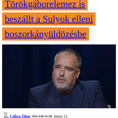
Törökgáborelemez is
beszállt a Sulyok elleni
boszorkányüldözésbe
Csibra Tibor
június 12.
MAGYAR UGAR