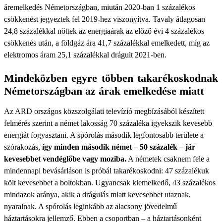
áremelkedés Németországban, miután 2020-ban 1 százalékos
csökkenést jegyeztek fel 2019-hez viszonyítva. Tavaly átlagosan
24,8 százalékkal nőttek az energiaárak az előző évi 4 százalékos
csökkenés után, a földgáz ára 41,7 százalékkal emelkedett, míg az
elektromos áram 25,1 százalékkal drágult 2021-ben.
Mindeközben egyre többen takarékoskodnak
Németországban az árak emelkedése miatt
Az ARD országos közszolgálati televízió megbízásából készített
felmérés szerint a német lakosság 70 százaléka igyekszik kevesebb
energiát fogyasztani. A spórolás második legfontosabb területe a
szórakozás,
így minden második német – 50 százalék – jár
kevesebbet vendéglőbe vagy moziba.
A németek csaknem fele a
mindennapi bevásárláson is próbál takarékoskodni: 47 százalékuk
költ kevesebbet a boltokban. Ugyancsak kiemelkedő, 43 százalékos
mindazok aránya, akik a drágulás miatt kevesebbet utaznak,
nyaralnak. A spórolás leginkább az alacsony jövedelmű
háztartásokra jellemző. Ebben a csoportban – a háztartásonként