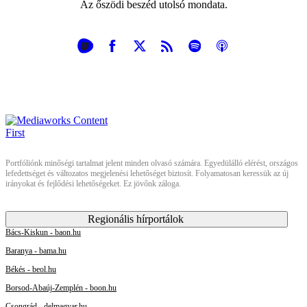
Az őszödi beszéd utolsó mondata.
Portfóliónk minőségi tartalmat jelent minden olvasó számára. Egyedülálló elérést, országos
lefedettséget és változatos megjelenési lehetőséget biztosít. Folyamatosan keressük az új
irányokat és fejlődési lehetőségeket. Ez jövőnk záloga.
Regionális hírportálok
Bács-Kiskun - baon.hu
Baranya - bama.hu
Békés - beol.hu
Borsod-Abaúj-Zemplén - boon.hu
Csongrád - delmagyar.hu