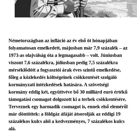
Németországban az infláció az év első öt hónapjában
folyamatosan emelkedett, májusban már 7,9 százalék – az
1973-as olajválság óta a legmagasabb – volt. Júniusban
viszont 7,6 százalékra, júliusban pedig 7,5 százalékra
mérséklődött a fogyasztói árak éves szintű emelkedése,
főleg a közlekedés költségeinek csökkentését szolgáló
kormányzati intézkedések hatására. A szövetségi
kormány eddig két, együttvéve bő 30 milliárd euró értékű
támogatási csomagot dolgozott ki a terhek csökkentésére.
Terveznek egy harmadik csomagot is, ennek első eleméről
már döntöttek: a földgáz áfáját átsorolják az eddigi 19
százalékos kulcs alól a kedvezményes, 7 százalékos kulcs
alá.