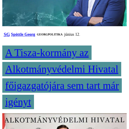
SG
Spöttle Georg
június 12.
‎GEORGPOLITIKA
A Tisza-kormány az
Alkotmányvédelmi Hivatal
főigazgatójára sem tart már
igényt