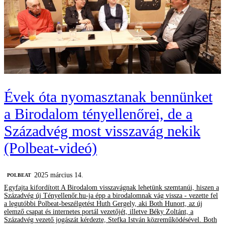
Évek óta nyomasztanak bennünket
a Birodalom tényellenőrei, de a
Századvég most visszavág nekik
(Polbeat-videó)
2025 március 14.
‎POLBEAT
Egyfajta kifordított A Birodalom visszavágnak lehetünk szemtanúi, hiszen a
Századvég új Tényellenőr.hu-ja épp a birodalomnak vág vissza - vezette fel
a legutóbbi Polbeat-beszélgetést Huth Gergely, aki Both Hunort, az új
elemző csapat és internetes portál vezetőjét, illetve Béky Zoltánt, a
Századvég vezető jogászát kérdezte, Stefka István közreműködésével. Both