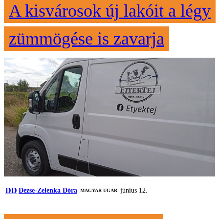
A kisvárosok új lakóit a légy
zümmögése is zavarja
DD
Dezse-Zelenka Dóra
június 12.
MAGYAR UGAR