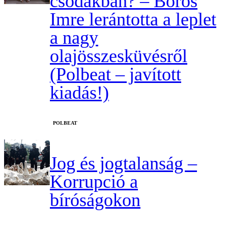
csodákban? – Boros
Imre lerántotta a leplet
a nagy
olajösszesküvésről
(Polbeat – javított
kiadás!)
‎POLBEAT
Jog és jogtalanság –
Korrupció a
bíróságokon