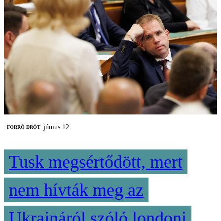
június 12.
FORRÓ DRÓT
Tusk megsértődött, mert
nem hívták meg az
Ukrajnáról szóló londoni