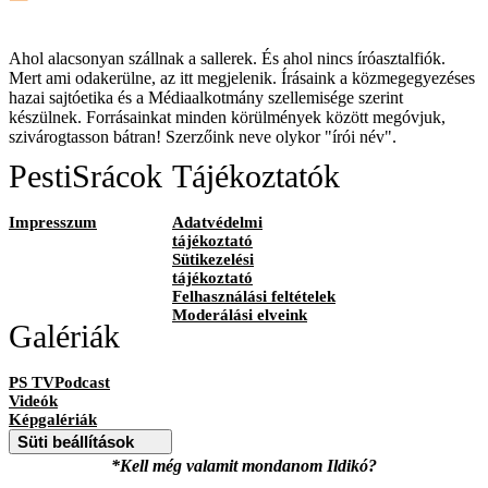
Ahol alacsonyan szállnak a sallerek. És ahol nincs íróasztalfiók.
Mert ami odakerülne, az itt megjelenik. Írásaink a közmegegyezéses
hazai sajtóetika és a Médiaalkotmány szellemisége szerint
készülnek. Forrásainkat minden körülmények között megóvjuk,
szivárogtasson bátran! Szerzőink neve olykor "írói név".
PestiSrácok
Tájékoztatók
Impresszum
Adatvédelmi
tájékoztató
Sütikezelési
tájékoztató
Felhasználási feltételek
Moderálási elveink
Galériák
PS TVPodcast
Videók
Képgalériák
Süti beállítások
*Kell még valamit mondanom Ildikó?