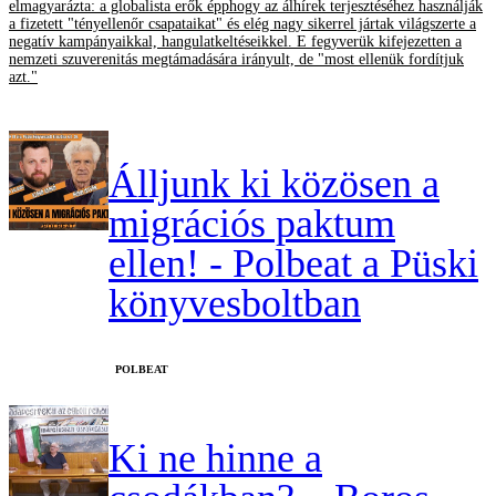
elmagyarázta: a globalista erők épphogy az álhírek terjesztéséhez használják
a fizetett "tényellenőr csapataikat" és elég nagy sikerrel jártak világszerte a
negatív kampányaikkal, hangulatkeltéseikkel. E fegyverük kifejezetten a
nemzeti szuverenitás megtámadására irányult, de "most ellenük fordítjuk
azt."
Álljunk ki közösen a
migrációs paktum
ellen! - Polbeat a Püski
könyvesboltban
‎POLBEAT
Ki ne hinne a