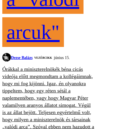
arcuk"
Dezse Balázs
június 15.
VEZÉRCIKK
Órákkal a miniszterelnökék béna cicás
videója előtt megmondtam a kollégáimnak,
hogy mi fog kijönni. Igaz, én olyanokra
tippeltem, hogy egy réten sétál a
naplementében, vagy hogy Magyar Péter
valamilyen aranyos állatot simogat. Végül
is az állat bejött. Teljesen egyértelmű volt,
hogy milyen a miniszterelnök és társainak
„valódi arca”. Szóval ebben nem hazudott a