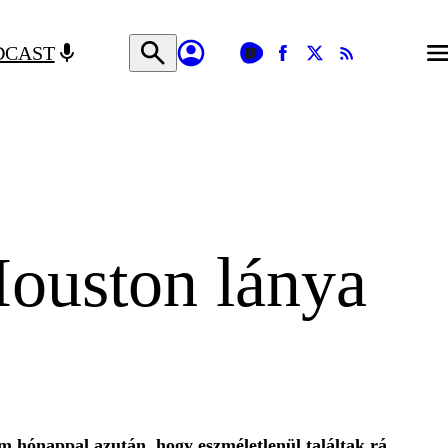
DCAST
ouston lánya
hónappal azután, hogy eszméletlenül találtak rá