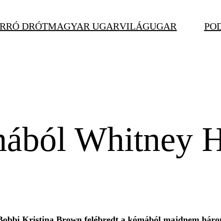
RRÓ DRÓT
MAGYAR UGAR
VILÁGUGAR
PO
mából Whitney H
obbi Kristina Brown felébredt a kómából majdnem három 