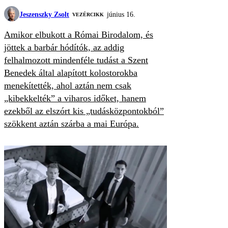
Jeszenszky Zsolt
június 16.
VEZÉRCIKK
Amikor elbukott a Római Birodalom, és
jöttek a barbár hódítók, az addig
felhalmozott mindenféle tudást a Szent
Benedek által alapított kolostorokba
menekítették, ahol aztán nem csak
„kibekkelték” a viharos időket, hanem
ezekből az elszórt kis „tudásközpontokból”
szökkent aztán szárba a mai Európa.