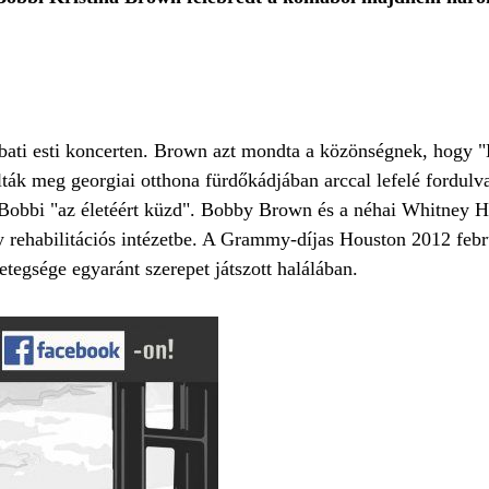
ombati esti koncerten. Brown azt mondta a közönségnek, hogy "
ták meg georgiai otthona fürdőkádjában arccal lefelé fordulva
 Bobbi "az életéért küzd". Bobby Brown és a néhai Whitney H
 rehabilitációs intézetbe. A Grammy-díjas Houston 2012 febru
etegsége egyaránt szerepet játszott halálában.