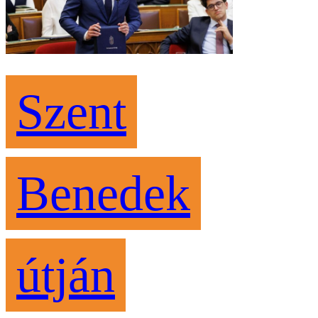
Szent
Benedek
útján