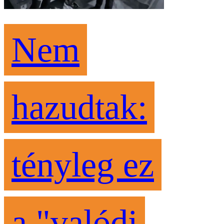
Nem
hazudtak:
tényleg ez
a "valódi