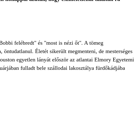
Bobbi felébredt" és "most is nézi őt". A tömeg
, öntudatlanul. Életét sikerült megmenteni, de mesterséges
ouston egyetlen lányát először az atlantai Elmory Egyetemi
árjában fulladt bele szállodai lakosztálya fürdőkádjába