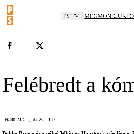
PS TV
MEGMONDJUK
FO
Felébredt a kó
2015. április 20. 13:17
‎ 061.HU
Bobby Brown és a néhai Whitney Houston közös lánya, B