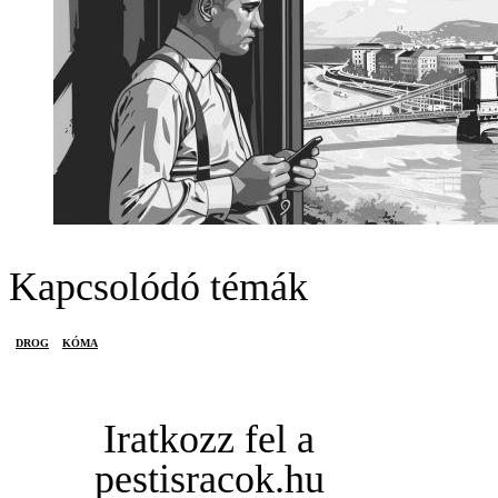
Kapcsolódó témák
DROG
KÓMA
Iratkozz fel a
pestisracok.hu