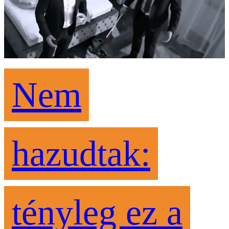
Nem
hazudtak:
tényleg ez a