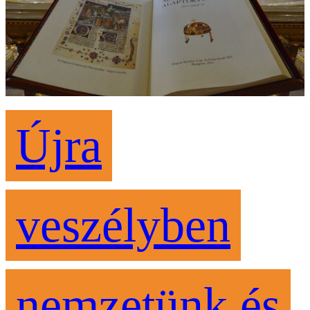
Újra
veszélyben
nemzetünk és