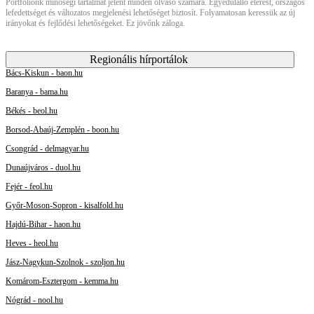
Portfóliónk minőségi tartalmat jelent minden olvasó számára. Egyedülálló elérést, országos
lefedettséget és változatos megjelenési lehetőséget biztosít. Folyamatosan keressük az új
irányokat és fejlődési lehetőségeket. Ez jövőnk záloga.
Regionális hírportálok
Bács-Kiskun - baon.hu
Baranya - bama.hu
Békés - beol.hu
Borsod-Abaúj-Zemplén - boon.hu
Csongrád - delmagyar.hu
Dunaújváros - duol.hu
Fejér - feol.hu
Győr-Moson-Sopron - kisalfold.hu
Hajdú-Bihar - haon.hu
Heves - heol.hu
Jász-Nagykun-Szolnok - szoljon.hu
Komárom-Esztergom - kemma.hu
Nógrád - nool.hu