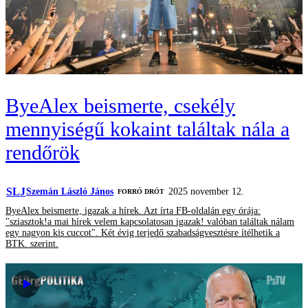
ByeAlex beismerte, csekély
mennyiségű kokaint találtak nála a
rendőrök
SLJ
Szemán László János
2025 november 12.
FORRÓ DRÓT
ByeAlex beismerte, igazak a hírek. Azt írta FB-oldalán egy órája:
"sziasztok!a mai hírek velem kapcsolatosan igazak! valóban találtak nálam
egy nagyon kis cuccot". Két évig terjedő szabadságvesztésre ítélhetik a
BTK. szerint.