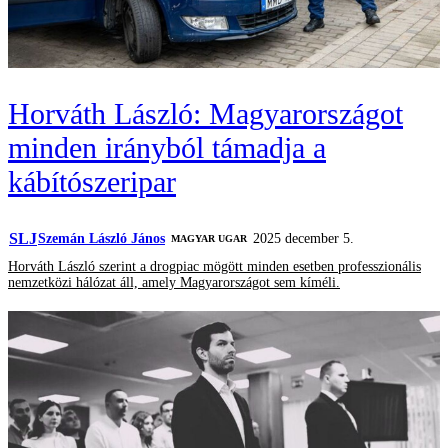
Horváth László: Magyarországot
minden irányból támadja a
kábítószeripar
SLJ
Szemán László János
2025 december 5.
MAGYAR UGAR
Horváth László szerint a drogpiac mögött minden esetben professzionális
nemzetközi hálózat áll, amely Magyarországot sem kíméli.