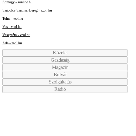
Somogy - sonline.hu
Szabolcs-Szatmár-Bereg - szon.hu
Tolna - teol.hu
Vas - vaol.hu
Veszprém - veol.hu
Zala - zaol.hu
Közélet
Gazdaság
Magazin
Bulvár
Szolgáltatás
Rádió