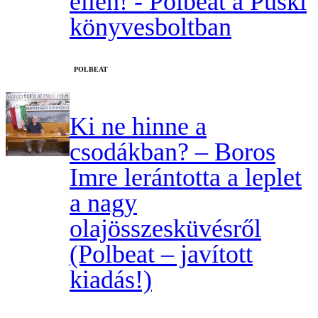
ellen! - Polbeat a Püski
könyvesboltban
‎POLBEAT
Ki ne hinne a
csodákban? – Boros
Imre lerántotta a leplet
a nagy
olajösszesküvésről
(Polbeat – javított
kiadás!)