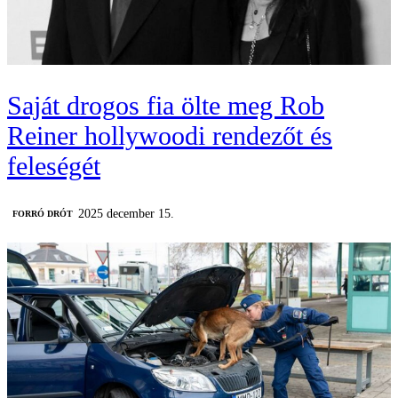
Saját drogos fia ölte meg Rob
Reiner hollywoodi rendezőt és
feleségét
2025 december 15.
FORRÓ DRÓT