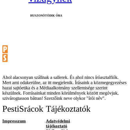
HUSZONÖTÖDIK ÓRA
Ahol alacsonyan szállnak a sallerek. És ahol nincs íróasztalfiók.
Mert ami odakerülne, az itt megjelenik. Írásaink a közmegegyezéses
hazai sajtóetika és a Médiaalkotmány szellemisége szerint
készülnek. Forrásainkat minden körülmények között megóvjuk,
szivárogtasson bátran! Szerzőink neve olykor "írói név".
PestiSrácok
Tájékoztatók
Impresszum
Adatvédelmi
tájékoztató