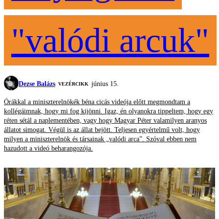
"valódi arcuk"
Dezse Balázs
június 15.
VEZÉRCIKK
Órákkal a miniszterelnökék béna cicás videója előtt megmondtam a
kollégáimnak, hogy mi fog kijönni. Igaz, én olyanokra tippeltem, hogy egy
réten sétál a naplementében, vagy hogy Magyar Péter valamilyen aranyos
állatot simogat. Végül is az állat bejött. Teljesen egyértelmű volt, hogy
milyen a miniszterelnök és társainak „valódi arca”. Szóval ebben nem
hazudott a videó beharangozója.