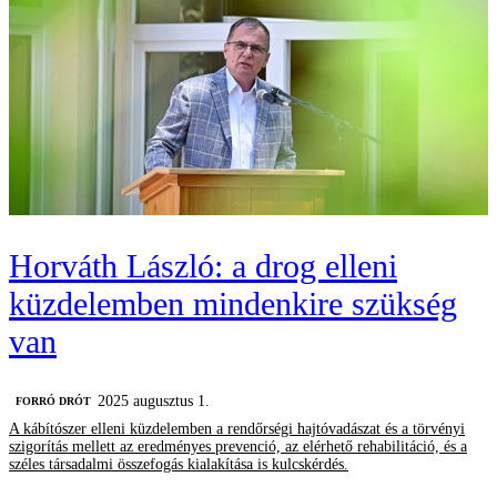
Horváth László: a drog elleni
küzdelemben mindenkire szükség
van
2025 augusztus 1.
FORRÓ DRÓT
A kábítószer elleni küzdelemben a rendőrségi hajtóvadászat és a törvényi
szigorítás mellett az eredményes prevenció, az elérhető rehabilitáció, és a
széles társadalmi összefogás kialakítása is kulcskérdés.