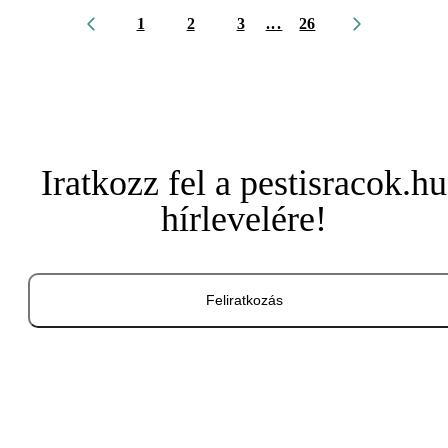
1
2
3
...
26
Iratkozz fel a pestisracok.hu
hírlevelére!
Feliratkozás