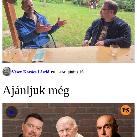
Vésey Kovács László
június 16.
‎POLBEAT
Ajánljuk még