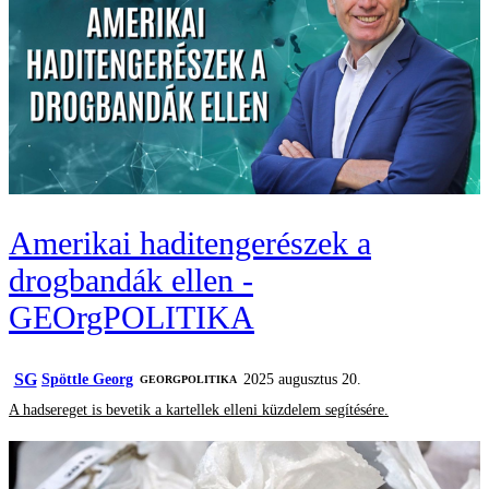
Amerikai haditengerészek a
drogbandák ellen -
GEOrgPOLITIKA
SG
Spöttle Georg
2025 augusztus 20.
‎GEORGPOLITIKA
A hadsereget is bevetik a kartellek elleni küzdelem segítésére.