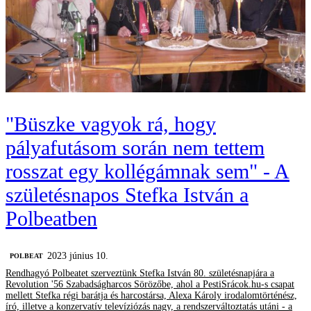
"Büszke vagyok rá, hogy
pályafutásom során nem tettem
rosszat egy kollégámnak sem" - A
születésnapos Stefka István a
Polbeatben
2023 június 10.
‎POLBEAT
Rendhagyó Polbeatet szerveztünk Stefka István 80. születésnapjára a
Revolution '56 Szabadságharcos Sörözőbe, ahol a PestiSrácok.hu-s csapat
mellett Stefka régi barátja és harcostársa, Alexa Károly irodalomtörténész,
író, illetve a konzervatív televíziózás nagy, a rendszerváltoztatás utáni - a