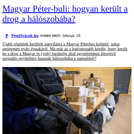
Magyar Péter-buli: hogyan került a
drog a hálószobába?
P
PestiSrácok.hu
február 18.
FORRÓ DRÓT
Újabb részletek kerültek napvilágra a Magyar Péterhez köthető, sokat
emlegetett nyári éjszakáról. Ma már az a legfontosabb kérdés, hogy került
be a drog a Magyar és (volt) barátnője által egyetértésben létrejövő
szexuális együttlétre használt hálózsobába a nappaliból?