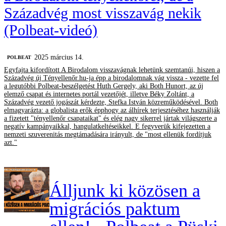
Századvég most visszavág nekik
(Polbeat-videó)
2025 március 14.
‎POLBEAT
Egyfajta kifordított A Birodalom visszavágnak lehetünk szemtanúi, hiszen a
Századvég új Tényellenőr.hu-ja épp a birodalomnak vág vissza - vezette fel
a legutóbbi Polbeat-beszélgetést Huth Gergely, aki Both Hunort, az új
elemző csapat és internetes portál vezetőjét, illetve Béky Zoltánt, a
Századvég vezető jogászát kérdezte, Stefka István közreműködésével. Both
elmagyarázta: a globalista erők épphogy az álhírek terjesztéséhez használják
a fizetett "tényellenőr csapataikat" és elég nagy sikerrel jártak világszerte a
negatív kampányaikkal, hangulatkeltéseikkel. E fegyverük kifejezetten a
nemzeti szuverenitás megtámadására irányult, de "most ellenük fordítjuk
azt."
Álljunk ki közösen a
migrációs paktum