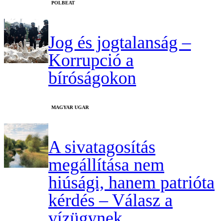
‎POLBEAT
Jog és jogtalanság –
Korrupció a
bíróságokon
MAGYAR UGAR
A sivatagosítás
megállítása nem
hiúsági, hanem patrióta
kérdés – Válasz a
vízügynek