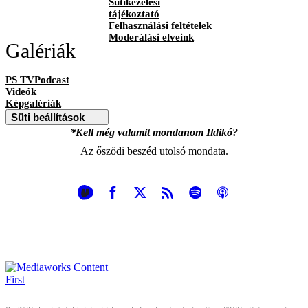
Sütikezelési
tájékoztató
Felhasználási feltételek
Moderálási elveink
Galériák
PS TVPodcast
Videók
Képgalériák
Süti beállítások
*Kell még valamit mondanom Ildikó?
Az őszödi beszéd utolsó mondata.