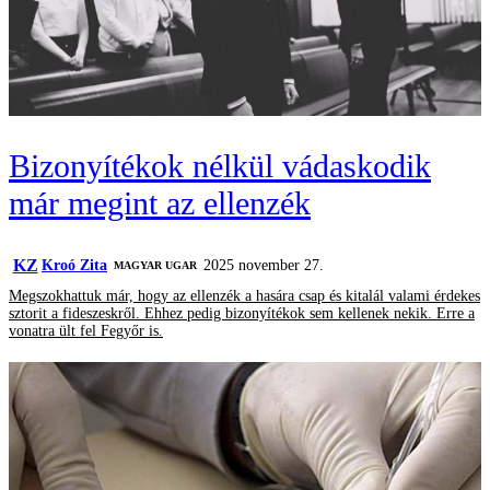
Bizonyítékok nélkül vádaskodik
már megint az ellenzék
KZ
Kroó Zita
2025 november 27.
MAGYAR UGAR
Megszokhattuk már, hogy az ellenzék a hasára csap és kitalál valami érdekes
sztorit a fideszeskről. Ehhez pedig bizonyítékok sem kellenek nekik. Erre a
vonatra ült fel Fegyőr is.