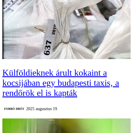
Külföldieknek árult kokaint a
kocsijában egy budapesti taxis, a
rendőrök el is kapták
2025 augusztus 19.
FORRÓ DRÓT