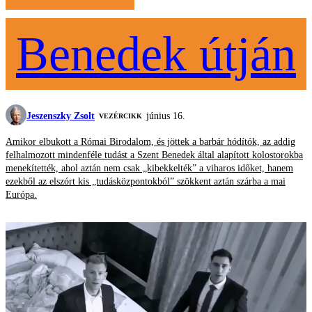
Benedek útján
Jeszenszky Zsolt
június 16.
VEZÉRCIKK
Amikor elbukott a Római Birodalom, és jöttek a barbár hódítók, az addig
felhalmozott mindenféle tudást a Szent Benedek által alapított kolostorokba
menekítették, ahol aztán nem csak „kibekkelték” a viharos időket, hanem
ezekből az elszórt kis „tudásközpontokból” szökkent aztán szárba a mai
Európa.