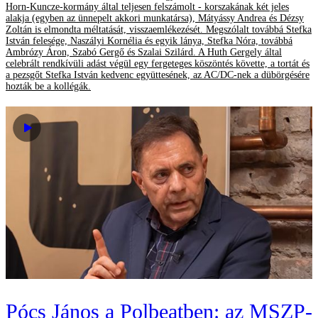
Horn-Kuncze-kormány által teljesen felszámolt - korszakának két jeles
alakja (egyben az ünnepelt akkori munkatársa), Mátyássy Andrea és Dézsy
Zoltán is elmondta méltatását, visszaemlékezését. Megszólalt továbbá Stefka
István felesége, Naszályi Kornélia és egyik lánya, Stefka Nóra, továbbá
Ambrózy Áron, Szabó Gergő és Szalai Szilárd. A Huth Gergely által
celebrált rendkívüli adást végül egy fergeteges köszöntés követte, a tortát és
a pezsgőt Stefka István kedvenc együttesének, az AC/DC-nek a dübörgésére
hozták be a kollégák.
Pócs János a Polbeatben: az MSZP-