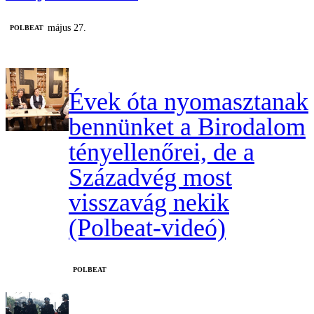
május 27.
‎POLBEAT
Évek óta nyomasztanak
bennünket a Birodalom
tényellenőrei, de a
Századvég most
visszavág nekik
(Polbeat-videó)
‎POLBEAT