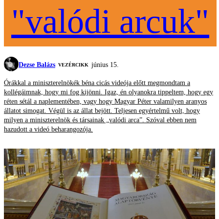
"valódi arcuk"
Dezse Balázs
június 15.
VEZÉRCIKK
Órákkal a miniszterelnökék béna cicás videója előtt megmondtam a
kollégáimnak, hogy mi fog kijönni. Igaz, én olyanokra tippeltem, hogy egy
réten sétál a naplementében, vagy hogy Magyar Péter valamilyen aranyos
állatot simogat. Végül is az állat bejött. Teljesen egyértelmű volt, hogy
milyen a miniszterelnök és társainak „valódi arca”. Szóval ebben nem
hazudott a videó beharangozója.