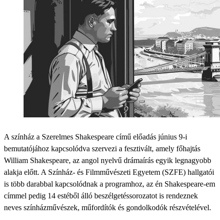
A színház a Szerelmes Shakespeare című előadás június 9-i
bemutatójához kapcsolódva szervezi a fesztivált, amely főhajtás
William Shakespeare, az angol nyelvű drámaírás egyik legnagyobb
alakja előtt. A Színház- és Filmművészeti Egyetem (SZFE) hallgatói
is több darabbal kapcsolódnak a programhoz, az én Shakespeare-em
címmel pedig 14 estéből álló beszélgetéssorozatot is rendeznek
neves színházművészek, műfordítók és gondolkodók részvételével.