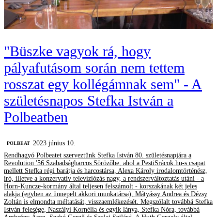
"Büszke vagyok rá, hogy
pályafutásom során nem tettem
rosszat egy kollégámnak sem" - A
születésnapos Stefka István a
Polbeatben
2023 június 10.
‎POLBEAT
Rendhagyó Polbeatet szerveztünk Stefka István 80. születésnapjára a
Revolution '56 Szabadságharcos Sörözőbe, ahol a PestiSrácok.hu-s csapat
mellett Stefka régi barátja és harcostársa, Alexa Károly irodalomtörténész,
író, illetve a konzervatív televíziózás nagy, a rendszerváltoztatás utáni - a
Horn-Kuncze-kormány által teljesen felszámolt - korszakának két jeles
alakja (egyben az ünnepelt akkori munkatársa), Mátyássy Andrea és Dézsy
Zoltán is elmondta méltatását, visszaemlékezését. Megszólalt továbbá Stefka
István felesége, Naszályi Kornélia és egyik lánya, Stefka Nóra, továbbá