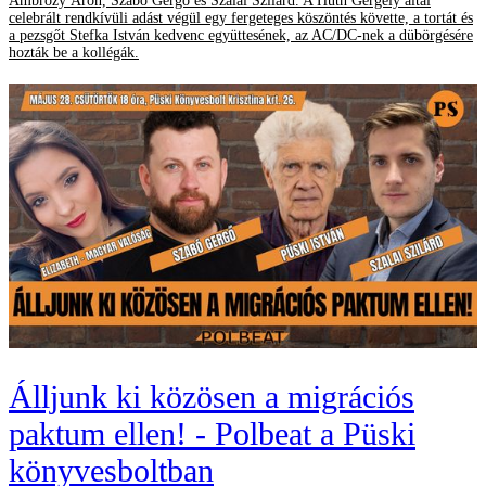
Ambrózy Áron, Szabó Gergő és Szalai Szilárd. A Huth Gergely által
celebrált rendkívüli adást végül egy fergeteges köszöntés követte, a tortát és
a pezsgőt Stefka István kedvenc együttesének, az AC/DC-nek a dübörgésére
hozták be a kollégák.
Álljunk ki közösen a migrációs
paktum ellen! - Polbeat a Püski
könyvesboltban