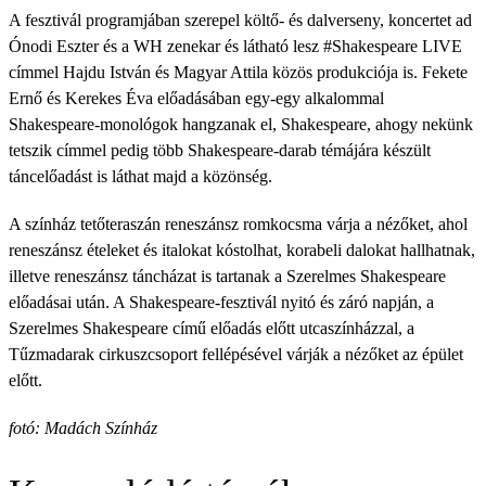
A fesztivál programjában szerepel költő- és dalverseny, koncertet ad
Ónodi Eszter és a WH zenekar és látható lesz #Shakespeare LIVE
címmel Hajdu István és Magyar Attila közös produkciója is. Fekete
Ernő és Kerekes Éva előadásában egy-egy alkalommal
Shakespeare-monológok hangzanak el, Shakespeare, ahogy nekünk
tetszik címmel pedig több Shakespeare-darab témájára készült
táncelőadást is láthat majd a közönség.
A színház tetőteraszán reneszánsz romkocsma várja a nézőket, ahol
reneszánsz ételeket és italokat kóstolhat, korabeli dalokat hallhatnak,
illetve reneszánsz táncházat is tartanak a Szerelmes Shakespeare
előadásai után. A Shakespeare-fesztivál nyitó és záró napján, a
Szerelmes Shakespeare című előadás előtt utcaszínházzal, a
Tűzmadarak cirkuszcsoport fellépésével várják a nézőket az épület
előtt.
fotó: Madách Színház