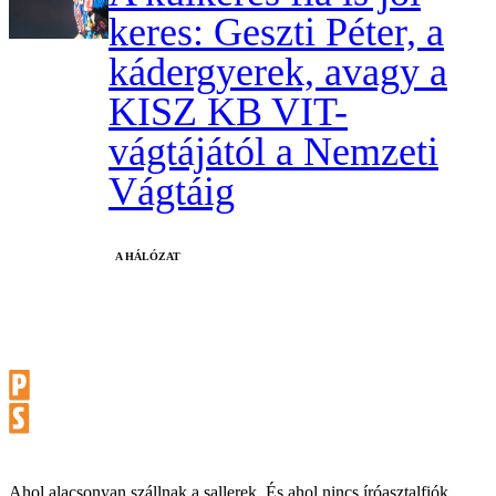
keres: Geszti Péter, a
kádergyerek, avagy a
KISZ KB VIT-
vágtájától a Nemzeti
Vágtáig
A HÁLÓZAT
Ahol alacsonyan szállnak a sallerek. És ahol nincs íróasztalfiók.