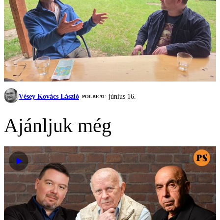
Vésey Kovács László
június 16.
‎POLBEAT
Ajánljuk még