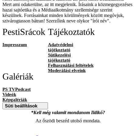
Mert ami odakerülne, az itt megjelenik. Írásaink a közmegegyezéses
hazai sajtóetika és a Médiaalkotmány szellemisége szerint
készülnek. Forrásainkat minden körülmények között megóvjuk,
szivárogtasson bátran! Szerzőink neve olykor "írói név".
PestiSrácok
Tájékoztatók
Impresszum
Adatvédelmi
tájékoztató
Sütikezelési
tájékoztató
Felhasználási feltételek
Moderálási elveink
Galériák
PS TVPodcast
Videók
Képgalériák
Süti beállítások
*Kell még valamit mondanom Ildikó?
Az őszödi beszéd utolsó mondata.