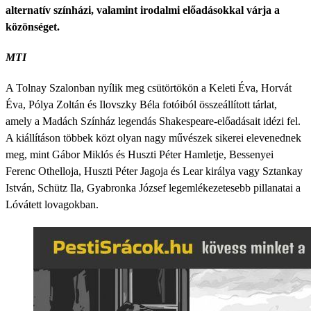
alternatív színházi, valamint irodalmi előadásokkal várja a
közönséget.
MTI
A Tolnay Szalonban nyílik meg csütörtökön a Keleti Éva, Horvát
Éva, Pólya Zoltán és Ilovszky Béla fotóiból összeállított tárlat,
amely a Madách Színház legendás Shakespeare-előadásait idézi fel.
A kiállításon többek közt olyan nagy művészek sikerei elevenednek
meg, mint Gábor Miklós és Huszti Péter Hamletje, Bessenyei
Ferenc Othelloja, Huszti Péter Jagoja és Lear királya vagy Sztankay
István, Schütz Ila, Gyabronka József legemlékezetesebb pillanatai a
Lóvátett lovagokban.