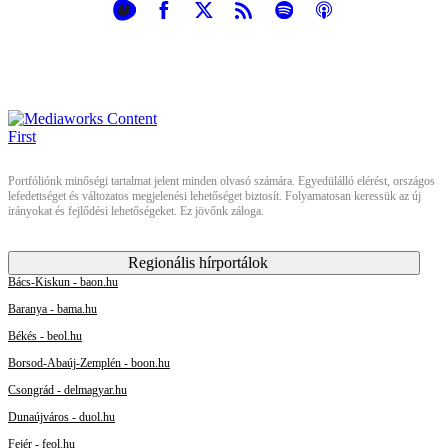
Portfóliónk minőségi tartalmat jelent minden olvasó számára. Egyedülálló elérést, országos
lefedettséget és változatos megjelenési lehetőséget biztosít. Folyamatosan keressük az új
irányokat és fejlődési lehetőségeket. Ez jövőnk záloga.
Regionális hírportálok
Bács-Kiskun - baon.hu
Baranya - bama.hu
Békés - beol.hu
Borsod-Abaúj-Zemplén - boon.hu
Csongrád - delmagyar.hu
Dunaújváros - duol.hu
Fejér - feol.hu