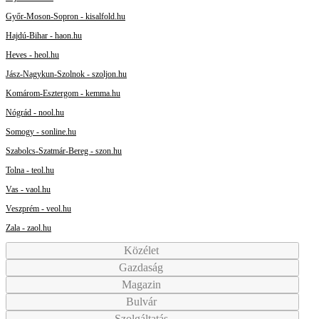
Győr-Moson-Sopron - kisalfold.hu
Hajdú-Bihar - haon.hu
Heves - heol.hu
Jász-Nagykun-Szolnok - szoljon.hu
Komárom-Esztergom - kemma.hu
Nógrád - nool.hu
Somogy - sonline.hu
Szabolcs-Szatmár-Bereg - szon.hu
Tolna - teol.hu
Vas - vaol.hu
Veszprém - veol.hu
Zala - zaol.hu
Közélet
Gazdaság
Magazin
Bulvár
Szolgáltatás