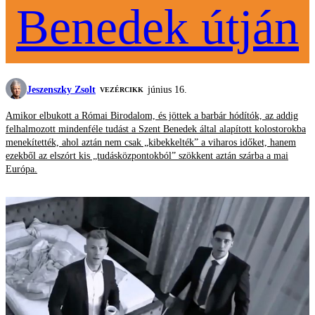
Benedek útján
Jeszenszky Zsolt
június 16.
VEZÉRCIKK
Amikor elbukott a Római Birodalom, és jöttek a barbár hódítók, az addig
felhalmozott mindenféle tudást a Szent Benedek által alapított kolostorokba
menekítették, ahol aztán nem csak „kibekkelték” a viharos időket, hanem
ezekből az elszórt kis „tudásközpontokból” szökkent aztán szárba a mai
Európa.