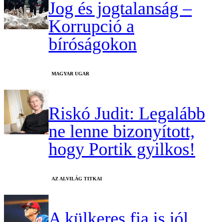
Jog és jogtalanság –
Korrupció a
bíróságokon
MAGYAR UGAR
Riskó Judit: Legalább
ne lenne bizonyított,
hogy Portik gyilkos!
AZ ALVILÁG TITKAI
A külkeres fia is jól