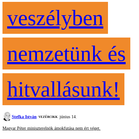
veszélyben
nemzetünk és
hitvallásunk!
Stefka István
június 14.
VEZÉRCIKK
Magyar Péter miniszterelnök ámokfutása nem ért véget.