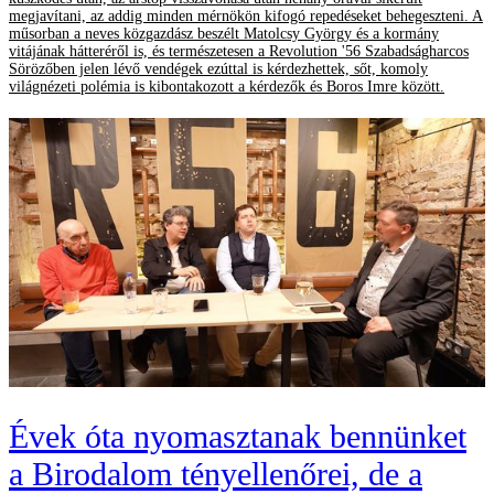
megjavítani, az addig minden mérnökön kifogó repedéseket behegeszteni. A
műsorban a neves közgazdász beszélt Matolcsy György és a kormány
vitájának hátteréről is, és természetesen a Revolution '56 Szabadságharcos
Sörözőben jelen lévő vendégek ezúttal is kérdezhettek, sőt, komoly
világnézeti polémia is kibontakozott a kérdezők és Boros Imre között.
Évek óta nyomasztanak bennünket
a Birodalom tényellenőrei, de a