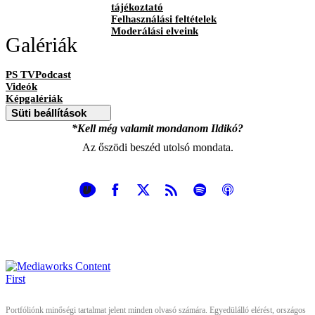
tájékoztató
Felhasználási feltételek
Moderálási elveink
Galériák
PS TVPodcast
Videók
Képgalériák
Süti beállítások
*Kell még valamit mondanom Ildikó?
Az őszödi beszéd utolsó mondata.
Portfóliónk minőségi tartalmat jelent minden olvasó számára. Egyedülálló elérést, országos