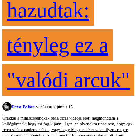
hazudtak:
tényleg ez a
"valódi arcuk"
Dezse Balázs
június 15.
VEZÉRCIKK
Órákkal a miniszterelnökék béna cicás videója előtt megmondtam a
kollégáimnak, hogy mi fog kijönni. Igaz, én olyanokra tippeltem, hogy egy
réten sétál a naplementében, vagy hogy Magyar Péter valamilyen aranyos
állatot simogat. Végül is az állat bejött. Teljesen egyértelmű volt, hogy