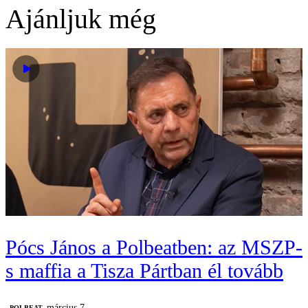
Ajánljuk még
Pócs János a Polbeatben: az MSZP-
s maffia a Tisza Pártban él tovább
március 7.
‎POLBEAT