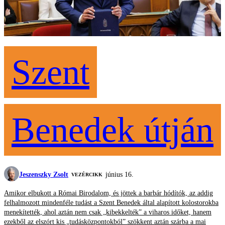
Szent
Benedek útján
Jeszenszky Zsolt
június 16.
VEZÉRCIKK
Amikor elbukott a Római Birodalom, és jöttek a barbár hódítók, az addig
felhalmozott mindenféle tudást a Szent Benedek által alapított kolostorokba
menekítették, ahol aztán nem csak „kibekkelték” a viharos időket, hanem
ezekből az elszórt kis „tudásközpontokból” szökkent aztán szárba a mai