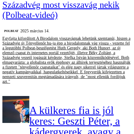
Századvég most visszavág nekik
(Polbeat-videó)
2025 március 14.
‎POLBEAT
Egyfajta kifordított A Birodalom visszavágnak lehetünk szemtanúi, hiszen a
Századvég új Tényellenőr.hu-ja épp a birodalomnak vág vissza - vezette fel
a legutóbbi Polbeat-beszélgetést Huth Gergely, aki Both Hunort, az új
elemző csapat és internetes portál vezetőjét, illetve Béky Zoltánt, a
Századvég vezető jogászát kérdezte, Stefka István közreműködésével. Both
elmagyarázta: a globalista erők épphogy az álhírek terjesztéséhez használják
a fizetett "tényellenőr csapataikat" és elég nagy sikerrel jártak világszerte a
negatív kampányaikkal, hangulatkeltéseikkel. E fegyverük kifejezetten a
nemzeti szuverenitás megtámadására irányult, de "most ellenük fordítjuk
azt."
A külkeres fia is jól
keres: Geszti Péter, a
kádergyerek, avagy a