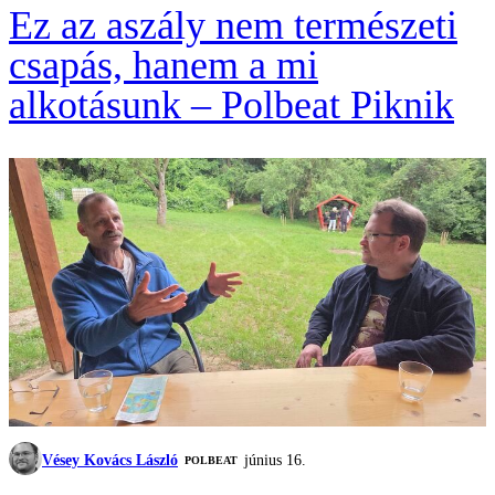
Ez az aszály nem természeti
csapás, hanem a mi
alkotásunk – Polbeat Piknik
Vésey Kovács László
június 16.
‎POLBEAT