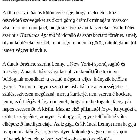
A film és az előadás különlegessége, hogy a jelenetek közti
összekötő szövegeket az ókori görög drámák mintájára maszkot
viselő kórus mondja el, megtestesítve az antik isteneket. Valló Péter
szerint a
Hatalmas Aphrodité
időtálló és szórakoztató történet, amely
olyan kérdéseket vet fel, minthogy mindent a görög mitológiából jól
ismert végzet irányít-e.
A darab története szerint Lenny, a New York-i sportújságíró és
felesége, Amanda házassága kisebb zökkenőktől eltekintve
boldognak mondható, a család mégsem teljes: hiányzik belőle a
gyerek. Amanda nagyon szeretne kisbabát, de a terhességet és a
szülést szívesen megúszná, mert a karrierjét nem szeretné kockára
tenni, ezért férjével úgy döntenek, hogy örökbe fogadnak egy pár
napos csecsemőt. A kisfiú, Max az első pillanattól fogva lenyűgözi a
szüleit: szép, édes, aranyos és ahogy nő, egyre feltűnőbbé válik
elképesztő intelligenciája. Az izgága és kíváncsi Lennyt nem hagyja
nyugodni a kérdés, hogy egy ilyen különleges gyereknek vajon
milyenek lehetnek az igazi szülei - olvasható az előadás