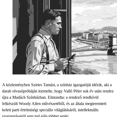
A közleményben Szirtes Tamást, a színház igazgatóját idézik, aki a
darab olvasópróbáján kiemelte, hogy Valló Péter sok év után rendez
újra a Madách Színházban. Elmondta: a rendező rendkívül
felkészült Woody Allen művészetéből, és az általa megteremtett
keleti parti értelmiségi speciális világlátásáról, intellektuális
szorongásairól sem tud nála többet senki.