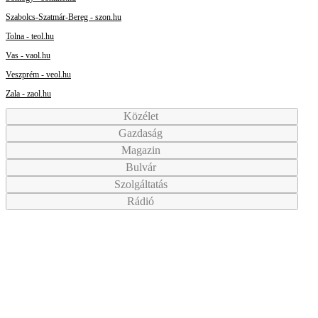
Szabolcs-Szatmár-Bereg - szon.hu
Tolna - teol.hu
Vas - vaol.hu
Veszprém - veol.hu
Zala - zaol.hu
Közélet
Gazdaság
Magazin
Bulvár
Szolgáltatás
Rádió