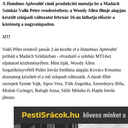
A
Hatalmas Aphrodité
című produkciót mutatja be a Madách
Színház Valló Péter rendezésében; a Woody Allen filmje alapján
készült színpadi változatot február 16-án láthatja először a
közönség a nagyszínpadon.
MTI
Valló Péter rendező január 2-án kezdte el a
Hatalmas Aphrodité
próbáit a Madách Színházban - olvasható a színház MTI-hez
eljuttatott közleményében. Mint írják, Woody Allen
forgatókönyvéből Puller István fordítása alapján Kovács Krisztina
dramaturg készített el a mű színpadi változatát. A darab főbb
szerepeit Szente Vajk, Sipos Vera, Tóth Angelika, Szerednyey Béla,
Molnár Gyöngyi, Balogh Anna, Sáfár Mónika és Hajdu István
játssza.