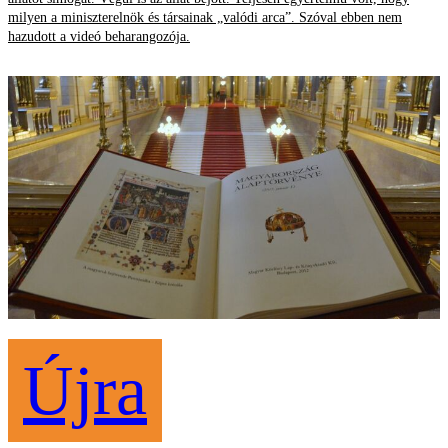
milyen a miniszterelnök és társainak „valódi arca”. Szóval ebben nem
hazudott a videó beharangozója.
Újra