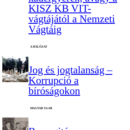
KISZ KB VIT-
vágtájától a Nemzeti
Vágtáig
A HÁLÓZAT
Jog és jogtalanság –
Korrupció a
bíróságokon
MAGYAR UGAR