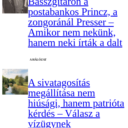
Basszgitáron a
postabankos Princz, a
zongoránál Presser –
Amikor nem nekünk,
hanem neki írták a dalt
A HÁLÓZAT
A sivatagosítás
megállítása nem
hiúsági, hanem patrióta
kérdés – Válasz a
vízügynek