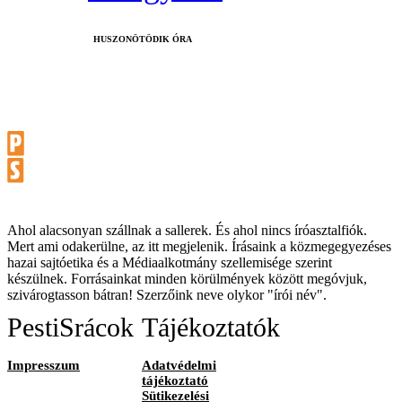
HUSZONÖTÖDIK ÓRA
Ahol alacsonyan szállnak a sallerek. És ahol nincs íróasztalfiók.
Mert ami odakerülne, az itt megjelenik. Írásaink a közmegegyezéses
hazai sajtóetika és a Médiaalkotmány szellemisége szerint
készülnek. Forrásainkat minden körülmények között megóvjuk,
szivárogtasson bátran! Szerzőink neve olykor "írói név".
PestiSrácok
Tájékoztatók
Impresszum
Adatvédelmi
tájékoztató
Sütikezelési