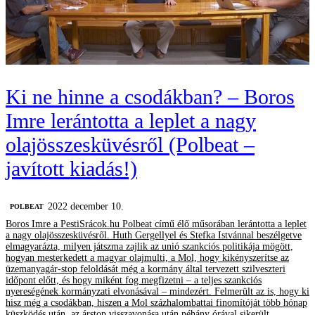
Ki ne hinne a csodákban? – Boros
Imre lerántotta a leplet a nagy
olajösszesküvésről (Polbeat –
javított kiadás!)
2022 december 10.
‎POLBEAT
Boros Imre a PestiSrácok.hu Polbeat című élő műsorában lerántotta a leplet
a nagy olajösszesküvésről. Huth Gergellyel és Stefka Istvánnal beszélgetve
elmagyarázta, milyen játszma zajlik az unió szankciós politikája mögött,
hogyan mesterkedett a magyar olajmulti, a Mol, hogy kikényszerítse az
üzemanyagár-stop feloldását még a kormány által tervezett szilveszteri
időpont előtt, és hogy miként fog megfizetni – a teljes szankciós
nyereségének kormányzati elvonásával – mindezért. Felmerült az is, hogy ki
hisz még a csodákban, hiszen a Mol százhalombattai finomítóját több hónap
küszködés után, az árstop visszavonása után néhány órával sikerült