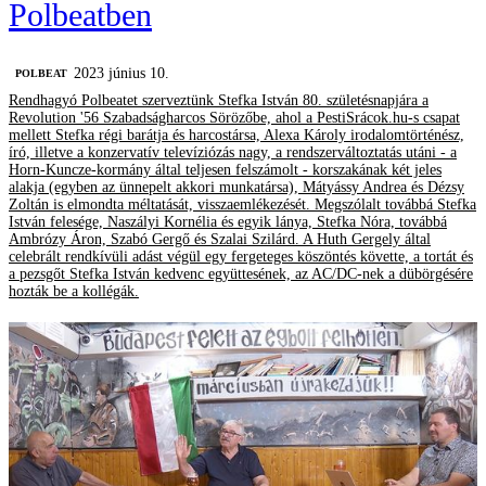
Polbeatben
2023 június 10.
‎POLBEAT
Rendhagyó Polbeatet szerveztünk Stefka István 80. születésnapjára a
Revolution '56 Szabadságharcos Sörözőbe, ahol a PestiSrácok.hu-s csapat
mellett Stefka régi barátja és harcostársa, Alexa Károly irodalomtörténész,
író, illetve a konzervatív televíziózás nagy, a rendszerváltoztatás utáni - a
Horn-Kuncze-kormány által teljesen felszámolt - korszakának két jeles
alakja (egyben az ünnepelt akkori munkatársa), Mátyássy Andrea és Dézsy
Zoltán is elmondta méltatását, visszaemlékezését. Megszólalt továbbá Stefka
István felesége, Naszályi Kornélia és egyik lánya, Stefka Nóra, továbbá
Ambrózy Áron, Szabó Gergő és Szalai Szilárd. A Huth Gergely által
celebrált rendkívüli adást végül egy fergeteges köszöntés követte, a tortát és
a pezsgőt Stefka István kedvenc együttesének, az AC/DC-nek a dübörgésére
hozták be a kollégák.