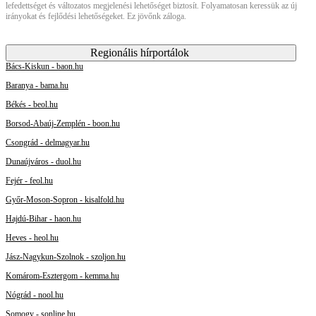
lefedettséget és változatos megjelenési lehetőséget biztosít. Folyamatosan keressük az új
irányokat és fejlődési lehetőségeket. Ez jövőnk záloga.
Regionális hírportálok
Bács-Kiskun - baon.hu
Baranya - bama.hu
Békés - beol.hu
Borsod-Abaúj-Zemplén - boon.hu
Csongrád - delmagyar.hu
Dunaújváros - duol.hu
Fejér - feol.hu
Győr-Moson-Sopron - kisalfold.hu
Hajdú-Bihar - haon.hu
Heves - heol.hu
Jász-Nagykun-Szolnok - szoljon.hu
Komárom-Esztergom - kemma.hu
Nógrád - nool.hu
Somogy - sonline.hu