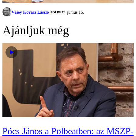
Vésey Kovács László
június 16.
‎POLBEAT
Ajánljuk még
Pócs János a Polbeatben: az MSZP-