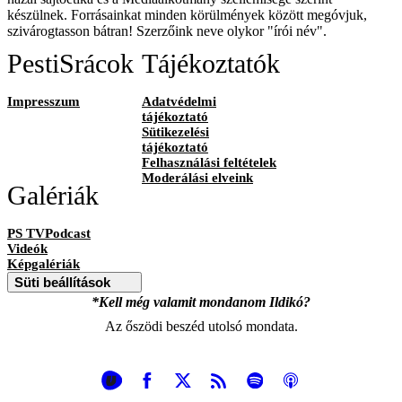
készülnek. Forrásainkat minden körülmények között megóvjuk,
szivárogtasson bátran! Szerzőink neve olykor "írói név".
PestiSrácok
Tájékoztatók
Impresszum
Adatvédelmi
tájékoztató
Sütikezelési
tájékoztató
Felhasználási feltételek
Moderálási elveink
Galériák
PS TVPodcast
Videók
Képgalériák
Süti beállítások
*Kell még valamit mondanom Ildikó?
Az őszödi beszéd utolsó mondata.