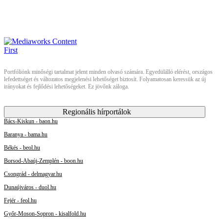
Portfóliónk minőségi tartalmat jelent minden olvasó számára. Egyedülálló elérést, országos
lefedettséget és változatos megjelenési lehetőséget biztosít. Folyamatosan keressük az új
irányokat és fejlődési lehetőségeket. Ez jövőnk záloga.
Regionális hírportálok
Bács-Kiskun - baon.hu
Baranya - bama.hu
Békés - beol.hu
Borsod-Abaúj-Zemplén - boon.hu
Csongrád - delmagyar.hu
Dunaújváros - duol.hu
Fejér - feol.hu
Győr-Moson-Sopron - kisalfold.hu