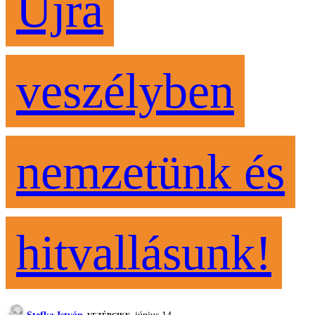
Újra
veszélyben
nemzetünk és
hitvallásunk!