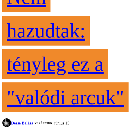
hazudtak:
tényleg ez a
"valódi arcuk"
Dezse Balázs
június 15.
VEZÉRCIKK