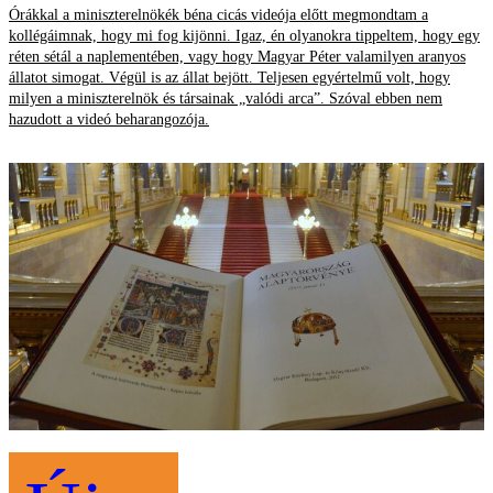
Órákkal a miniszterelnökék béna cicás videója előtt megmondtam a
kollégáimnak, hogy mi fog kijönni. Igaz, én olyanokra tippeltem, hogy egy
réten sétál a naplementében, vagy hogy Magyar Péter valamilyen aranyos
állatot simogat. Végül is az állat bejött. Teljesen egyértelmű volt, hogy
milyen a miniszterelnök és társainak „valódi arca”. Szóval ebben nem
hazudott a videó beharangozója.