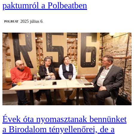
paktumról a Polbeatben
2025 július 6.
‎POLBEAT
Évek óta nyomasztanak bennünket
a Birodalom tényellenőrei, de a