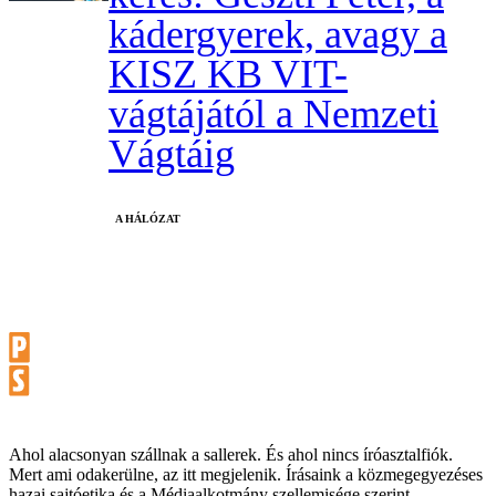
kádergyerek, avagy a
KISZ KB VIT-
vágtájától a Nemzeti
Vágtáig
A HÁLÓZAT
Ahol alacsonyan szállnak a sallerek. És ahol nincs íróasztalfiók.
Mert ami odakerülne, az itt megjelenik. Írásaink a közmegegyezéses
hazai sajtóetika és a Médiaalkotmány szellemisége szerint