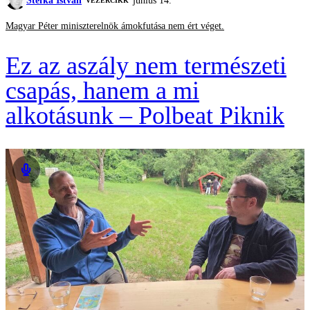
Stefka István
június 14.
VEZÉRCIKK
Magyar Péter miniszterelnök ámokfutása nem ért véget.
Ez az aszály nem természeti
csapás, hanem a mi
alkotásunk – Polbeat Piknik