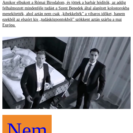
Amikor elbukott a Római Birodalom, és jöttek a barbár hódítók, az addig
felhalmozott mindenféle tudást a Szent Benedek által alapított kolostorokba
menekítették, ahol aztán nem csak „kibekkelték” a viharos időket, hanem
ezekből az elszórt kis „tudásközpontokból” szökkent aztán szárba a mai
Európa.
Nem