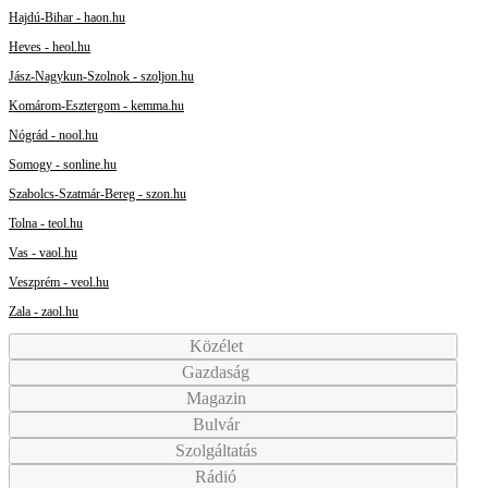
Hajdú-Bihar - haon.hu
Heves - heol.hu
Jász-Nagykun-Szolnok - szoljon.hu
Komárom-Esztergom - kemma.hu
Nógrád - nool.hu
Somogy - sonline.hu
Szabolcs-Szatmár-Bereg - szon.hu
Tolna - teol.hu
Vas - vaol.hu
Veszprém - veol.hu
Zala - zaol.hu
Közélet
Gazdaság
Magazin
Bulvár
Szolgáltatás
Rádió