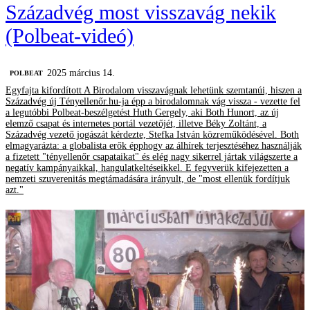
Századvég most visszavág nekik
(Polbeat-videó)
2025 március 14.
‎POLBEAT
Egyfajta kifordított A Birodalom visszavágnak lehetünk szemtanúi, hiszen a
Századvég új Tényellenőr.hu-ja épp a birodalomnak vág vissza - vezette fel
a legutóbbi Polbeat-beszélgetést Huth Gergely, aki Both Hunort, az új
elemző csapat és internetes portál vezetőjét, illetve Béky Zoltánt, a
Századvég vezető jogászát kérdezte, Stefka István közreműködésével. Both
elmagyarázta: a globalista erők épphogy az álhírek terjesztéséhez használják
a fizetett "tényellenőr csapataikat" és elég nagy sikerrel jártak világszerte a
negatív kampányaikkal, hangulatkeltéseikkel. E fegyverük kifejezetten a
nemzeti szuverenitás megtámadására irányult, de "most ellenük fordítjuk
azt."