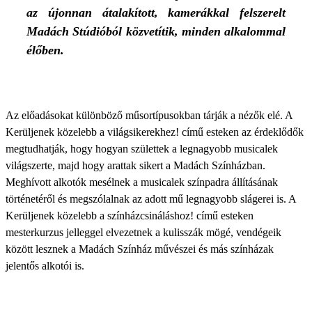
az újonnan átalakított, kamerákkal felszerelt
Madách Stúdióból közvetítik, minden alkalommal
élőben.
Az előadásokat különböző műsortípusokban tárják a nézők elé. A
Kerüljenek közelebb a világsikerekhez! című esteken az érdeklődők
megtudhatják, hogy hogyan születtek a legnagyobb musicalek
világszerte, majd hogy arattak sikert a Madách Színházban.
Meghívott alkotók mesélnek a musicalek színpadra állításának
történetéről és megszólalnak az adott mű legnagyobb slágerei is. A
Kerüljenek közelebb a színházcsináláshoz! című esteken
mesterkurzus jelleggel elvezetnek a kulisszák mögé, vendégeik
között lesznek a Madách Színház művészei és más színházak
jelentős alkotói is.