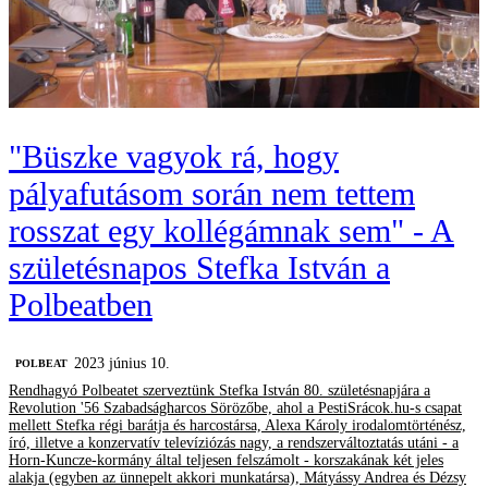
"Büszke vagyok rá, hogy
pályafutásom során nem tettem
rosszat egy kollégámnak sem" - A
születésnapos Stefka István a
Polbeatben
2023 június 10.
‎POLBEAT
Rendhagyó Polbeatet szerveztünk Stefka István 80. születésnapjára a
Revolution '56 Szabadságharcos Sörözőbe, ahol a PestiSrácok.hu-s csapat
mellett Stefka régi barátja és harcostársa, Alexa Károly irodalomtörténész,
író, illetve a konzervatív televíziózás nagy, a rendszerváltoztatás utáni - a
Horn-Kuncze-kormány által teljesen felszámolt - korszakának két jeles
alakja (egyben az ünnepelt akkori munkatársa), Mátyássy Andrea és Dézsy