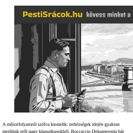
A műsorfolyamról szólva kiemelik: nehézségek idején gyakran
merítünk erőt nagy klasszikusokból. Boccaccio Dekameronja bár