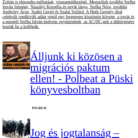
Zoltán is elmondta méltatását, visszaemlékezését. Megszólalt továbbá Stefka
István felesége, Naszályi Kornélia és egyik lánya, Stefka Nóra, továbbá
Ambrózy Áron, Szabó Gergő és Szalai Szilárd. A Huth Gergely által
celebrált rendkívüli adást végül egy fergeteges köszöntés követte, a tortát és
a pezsgőt Stefka István kedvenc együttesének, az AC/DC-nek a dübörgésére
hozták be a kollégák.
Álljunk ki közösen a
migrációs paktum
ellen! - Polbeat a Püski
könyvesboltban
‎POLBEAT
Jog és jogtalanság –