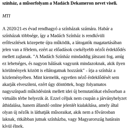
színház, a műsorfolyam a Madách Dekameron nevet viseli.
MTI
A 2020/21-es évad rendhagyó a színházak számára. Habár a
színházak többsége, így a Madách Színház is rendkívüli
erőfeszítések közepette újra működik, a látogatók magatartásában
jelen van a félelem, ezért az előadások csekélyebb nézői érdeklődés
mellett zajlanak. "A Madách Színház mindaddig játszani fog, amíg
ez lehetséges, és nagyon hálásak vagyunk mindazoknak, akik ilyen
körülmények között is ellátogatnak hozzánk" - írja a színház a
közleményében. Mint kiemelik, egyetlen néző érdeklődését sem
akarják elveszíteni, ezért úgy döntöttek, hogy folyamatos
nagyszínpadi működésünk mellett idei új bemutatóikat elsősorban a
virtuális térbe helyezik át. Ezzel céljuk nem csupán a járványhelyzet
áthidalása, hanem állandó online jelenlét kialakítása, amely által
olyan új nézők is láthatják műsoraikat, akik nem a fővárosban
laknak, ritkábban jutnak színházba, vagy Magyarország határain
kívül élnek.