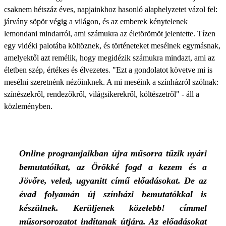
csaknem hétszáz éves, napjainkhoz hasonló alaphelyzetet vázol fel:
járvány söpör végig a világon, és az emberek kénytelenek
lemondani mindarról, ami számukra az életörömöt jelentette. Tízen
egy vidéki palotába költöznek, és történeteket mesélnek egymásnak,
amelyektől azt remélik, hogy megidézik számukra mindazt, ami az
életben szép, értékes és élvezetes. "Ezt a gondolatot követve mi is
mesélni szeretnénk nézőinknek. A mi meséink a színházról szólnak:
színészekről, rendezőkről, világsikerekről, költészetről" - áll a
közleményben.
Online programjaikban újra műsorra tűzik nyári
bemutatóikat, az Örökké fogd a kezem és a
Jövőre, veled, ugyanitt című előadásokat. De az
évad folyamán új színházi bemutatókkal is
készülnek. Kerüljenek közelebb! címmel
műsorsorozatot indítanak útjára. Az előadásokat