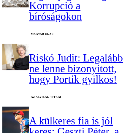
Korrupció a
bíróságokon
MAGYAR UGAR
Riskó Judit: Legalább
ne lenne bizonyított,
hogy Portik gyilkos!
AZ ALVILÁG TITKAI
A külkeres fia is jól
keres: Geszti Péter, a