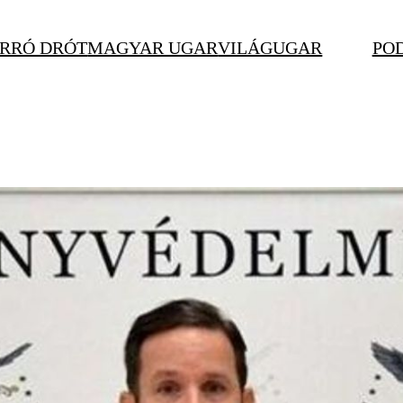
RRÓ DRÓT
MAGYAR UGAR
VILÁGUGAR
PO