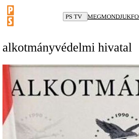
PS TV
MEGMONDJUK
FO
alkotmányvédelmi hivatal