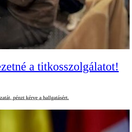
etné a titkosszolgálatot!
tát, pénzt kérve a hallgatásért.