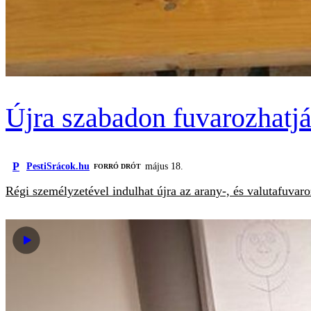
Újra szabadon fuvarozhatjá
P
PestiSrácok.hu
május 18.
FORRÓ DRÓT
Régi személyzetével indulhat újra az arany-, és valutafuvar