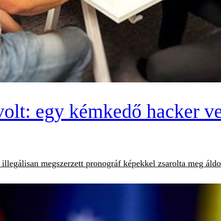
volt: egy kémkedő hacker vez
llegálisan megszerzett pronográf képekkel zsarolta meg áldoza