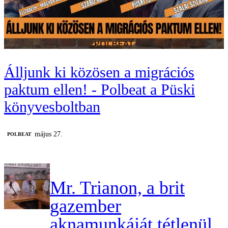
Álljunk ki közösen a migrációs
paktum ellen! - Polbeat a Püski
könyvesboltban
május 27.
‎POLBEAT
Mr. Trianon, a brit
gazember
aknamunkáját tétlenül