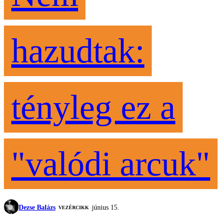
hazudtak:
tényleg ez a
"valódi arcuk"
Dezse Balázs
június 15.
VEZÉRCIKK