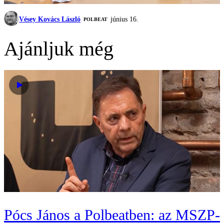
Vésey Kovács László
június 16.
‎POLBEAT
Ajánljuk még
Pócs János a Polbeatben: az MSZP-