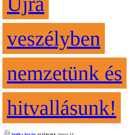
Újra
veszélyben
nemzetünk és
hitvallásunk!
Stefka István
június 14.
VEZÉRCIKK