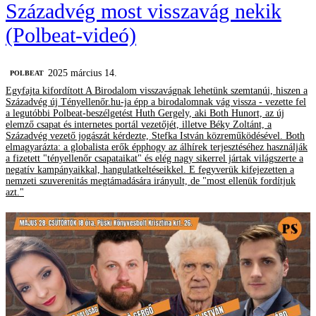
Századvég most visszavág nekik
(Polbeat-videó)
2025 március 14.
‎POLBEAT
Egyfajta kifordított A Birodalom visszavágnak lehetünk szemtanúi, hiszen a
Századvég új Tényellenőr.hu-ja épp a birodalomnak vág vissza - vezette fel
a legutóbbi Polbeat-beszélgetést Huth Gergely, aki Both Hunort, az új
elemző csapat és internetes portál vezetőjét, illetve Béky Zoltánt, a
Századvég vezető jogászát kérdezte, Stefka István közreműködésével. Both
elmagyarázta: a globalista erők épphogy az álhírek terjesztéséhez használják
a fizetett "tényellenőr csapataikat" és elég nagy sikerrel jártak világszerte a
negatív kampányaikkal, hangulatkeltéseikkel. E fegyverük kifejezetten a
nemzeti szuverenitás megtámadására irányult, de "most ellenük fordítjuk
azt."