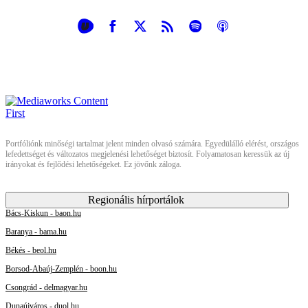
Portfóliónk minőségi tartalmat jelent minden olvasó számára. Egyedülálló elérést, országos
lefedettséget és változatos megjelenési lehetőséget biztosít. Folyamatosan keressük az új
irányokat és fejlődési lehetőségeket. Ez jövőnk záloga.
Regionális hírportálok
Bács-Kiskun - baon.hu
Baranya - bama.hu
Békés - beol.hu
Borsod-Abaúj-Zemplén - boon.hu
Csongrád - delmagyar.hu
Dunaújváros - duol.hu