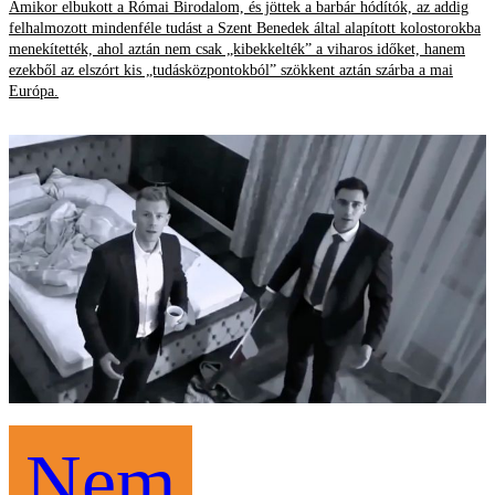
Amikor elbukott a Római Birodalom, és jöttek a barbár hódítók, az addig
felhalmozott mindenféle tudást a Szent Benedek által alapított kolostorokba
menekítették, ahol aztán nem csak „kibekkelték” a viharos időket, hanem
ezekből az elszórt kis „tudásközpontokból” szökkent aztán szárba a mai
Európa.
Nem