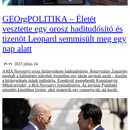
GEOrgPOLITIKA – Életét
vesztette egy orosz haditudósító és
tizenöt Leopard semmisült meg egy
nap alatt
2023 július 24.
PS TV
A RIA Novosztyi orosz hírügynökség haditudósítója, Rosztyiszlav Zsuravlev
meghalt a különleges műveleti övezetben egy ukrán ágyúzás során – közölte
a hírügynökség másik tudósítója. Ezenkívül megsebesült Konsztantyin
Mihalcsevszkij, a RIA Novosztyi fotótudósítója. Az ágyúzás Pjatihatki
település közelében történt, ahol újságírók egy csoportja tűz alá került.