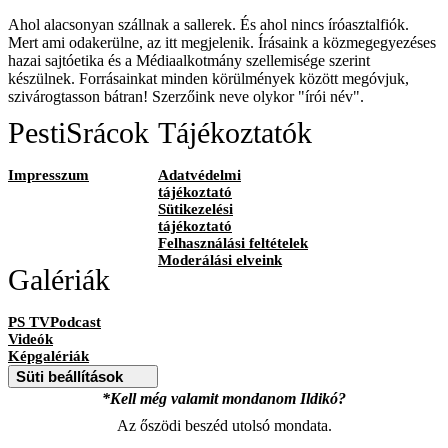
Ahol alacsonyan szállnak a sallerek. És ahol nincs íróasztalfiók.
Mert ami odakerülne, az itt megjelenik. Írásaink a közmegegyezéses
hazai sajtóetika és a Médiaalkotmány szellemisége szerint
készülnek. Forrásainkat minden körülmények között megóvjuk,
szivárogtasson bátran! Szerzőink neve olykor "írói név".
PestiSrácok
Tájékoztatók
Impresszum
Adatvédelmi
tájékoztató
Sütikezelési
tájékoztató
Felhasználási feltételek
Moderálási elveink
Galériák
PS TVPodcast
Videók
Képgalériák
Süti beállítások
*Kell még valamit mondanom Ildikó?
Az őszödi beszéd utolsó mondata.