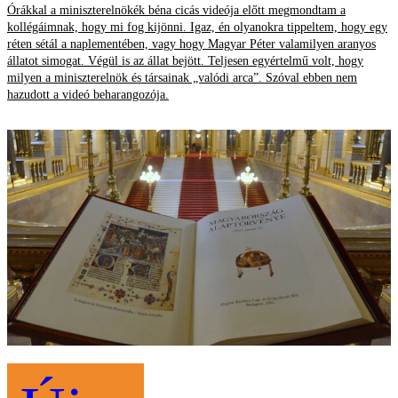
Órákkal a miniszterelnökék béna cicás videója előtt megmondtam a
kollégáimnak, hogy mi fog kijönni. Igaz, én olyanokra tippeltem, hogy egy
réten sétál a naplementében, vagy hogy Magyar Péter valamilyen aranyos
állatot simogat. Végül is az állat bejött. Teljesen egyértelmű volt, hogy
milyen a miniszterelnök és társainak „valódi arca”. Szóval ebben nem
hazudott a videó beharangozója.