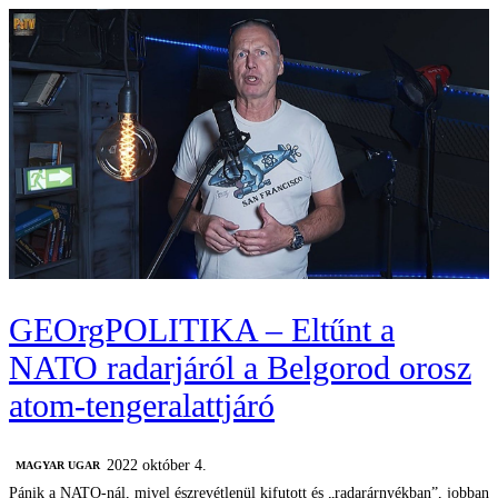
GEOrgPOLITIKA – Eltűnt a
NATO radarjáról a Belgorod orosz
atom-tengeralattjáró
2022 október 4.
MAGYAR UGAR
Pánik a NATO-nál, mivel észrevétlenül kifutott és „radarárnyékban”, jobban