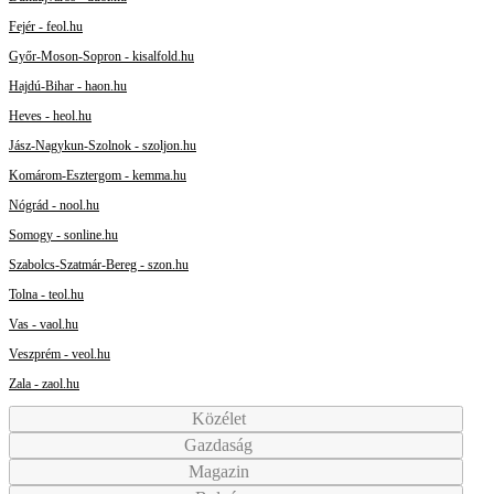
Fejér - feol.hu
Győr-Moson-Sopron - kisalfold.hu
Hajdú-Bihar - haon.hu
Heves - heol.hu
Jász-Nagykun-Szolnok - szoljon.hu
Komárom-Esztergom - kemma.hu
Nógrád - nool.hu
Somogy - sonline.hu
Szabolcs-Szatmár-Bereg - szon.hu
Tolna - teol.hu
Vas - vaol.hu
Veszprém - veol.hu
Zala - zaol.hu
Közélet
Gazdaság
Magazin