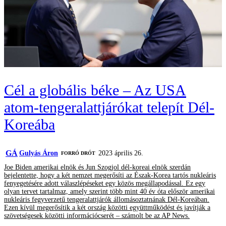
Cél a globális béke – Az USA
atom-tengeralattjárókat telepít Dél-
Koreába
GÁ
Gulyás Áron
2023 április 26.
FORRÓ DRÓT
Joe Biden amerikai elnök és Jun Szogjol dél-koreai elnök szerdán
bejelentette, hogy a két nemzet megerősíti az Észak-Korea tartós nukleáris
fenyegetésére adott válaszlépéseket egy közös megállapodással. Ez egy
olyan tervet tartalmaz, amely szerint több mint 40 év óta először amerikai
nukleáris fegyverzetű tengeralattjárók állomásoztatnának Dél-Koreában.
Ezen kívül megerősítik a két ország közötti együttműködést és javítják a
szövetségesek közötti információcserét – számolt be az AP News.