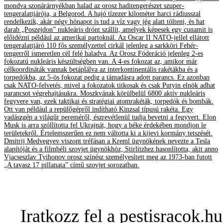
mondva szonárárnyékban halad az orosz haditengerészet szuper-
tengeralattjárója, a Belgorod. A hajó tízezer kilométer harci rádiusszal
rendelkezik, akár négy hónapot is tud a víz vagy jég alatt tölteni, és hat
darab „Poszejdon” nukleáris drónt szállít, amelyek képesek egy cunamit is
előidézni például az amerikai partoknál. Az Oscar II NATO-jellel ellátott
tengeralattjáró 110 fős személyzettel cirkál jelenleg a sarkköri Fehér-
tengerről ismeretlen cél felé haladva. Az Orosz Föderáció jelenleg 2-es
fokozatú nukleáris készültségben van. A 4-es fokozat az, amikor már
célkoordináták vannak betáplálva az interkontinentális rakétákba és a
torpedókba, az 5-ös fokozat pedig a támadásra adott parancs. Ez azonban
csak NATO-felvetés, mivel a fokozatok titkosak és csak Putyin elnök adhat
parancsot végrehajtásukra. Moszkvának körülbelül 6800 aktív nukleáris
fegyvere van, ezek taktikai és stratégiai atomrakéták, torpedók és bombák.
Ott van például a repülőgépről indítható Kinzsal típusú rakéta. Egy
vadászgép a világűr pereméről, észrevétlenül tudja bevetni a fegyvert. Elon
Musk is arra szóllította fel Ukrajnát, hogy a béke érdekében mondjon le
területekről. Értelemszerűen ez nem váltotta ki a kijevi kormány tetszését.
Dmitrij Medvegyev viszont tréfásan a Kreml ügynökének nevezte a Tesla
alapítóját és a filmbéli szovjet ügynökhöz, Stirlitzhez hasonlította, akit anno
Vjacseszlav Tyihonov orosz színész személyesített meg az 1973-ban futott
„A tavasz 17 pillanata” című szovjet sorozatban.
Iratkozz fel a pestisracok.hu