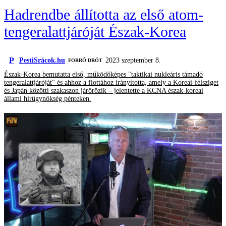
Hadrendbe állította az első atom-
tengeralattjáróját Észak-Korea
P
PestiSrácok.hu
2023 szeptember 8.
FORRÓ DRÓT
Észak-Korea bemutatta első, működőképes "taktikai nukleáris támadó
tengeralattjáróját" és ahhoz a flottához irányította, amely a Koreai-félsziget
és Japán közötti szakaszon járőrözik – jelentette a KCNA észak-koreai
állami hírügynökség pénteken.