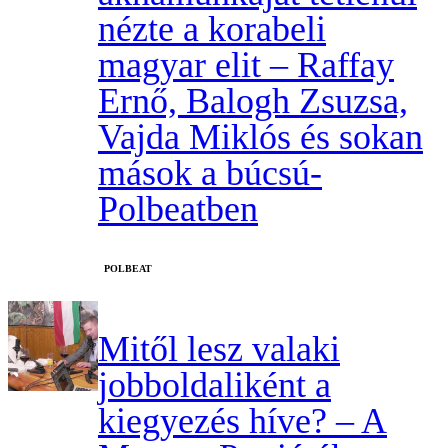
nézte a korabeli
magyar elit – Raffay
Ernő, Balogh Zsuzsa,
Vajda Miklós és sokan
mások a búcsú-
Polbeatben
‎POLBEAT
Mitől lesz valaki
jobboldaliként a
kiegyezés híve? – A