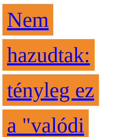
Nem
hazudtak:
tényleg ez
a "valódi