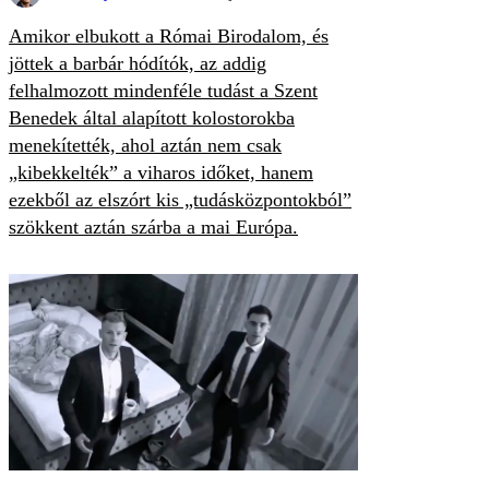
Amikor elbukott a Római Birodalom, és
jöttek a barbár hódítók, az addig
felhalmozott mindenféle tudást a Szent
Benedek által alapított kolostorokba
menekítették, ahol aztán nem csak
„kibekkelték” a viharos időket, hanem
ezekből az elszórt kis „tudásközpontokból”
szökkent aztán szárba a mai Európa.