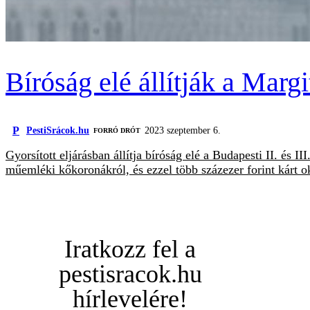
Bíróság elé állítják a Marg
P
PestiSrácok.hu
2023 szeptember 6.
FORRÓ DRÓT
Gyorsított eljárásban állítja bíróság elé a Budapesti II. és II
műemléki kőkoronákról, és ezzel több százezer forint kárt 
Iratkozz fel a
pestisracok.hu
hírlevelére!