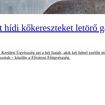
it hídi kőkereszteket letörő 
I. Kerületi Ügyészség azt a két fiatalt, akik két héttel ezelőtt 
okoztak – közölte a Fővárosi Főügyészség.