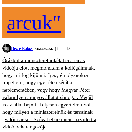
arcuk"
Dezse Balázs
június 15.
VEZÉRCIKK
Órákkal a miniszterelnökék béna cicás
videója előtt megmondtam a kollégáimnak,
hogy mi fog kijönni. Igaz, én olyanokra
tippeltem, hogy egy réten sétál a
naplementében, vagy hogy Magyar Péter
valamilyen aranyos állatot simogat. Végül
is az állat bejött. Teljesen egyértelmű volt,
hogy milyen a miniszterelnök és társainak
„valódi arca”. Szóval ebben nem hazudott a
videó beharangozója.