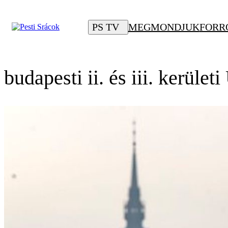
PS TV
MEGMONDJUK
FORR
budapesti ii. és iii. kerüle