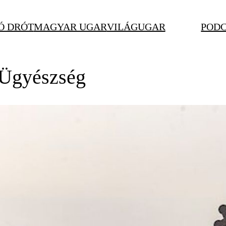
Ó DRÓT
MAGYAR UGAR
VILÁGUGAR
POD
ti Ügyészség