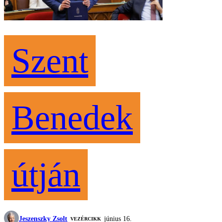
Szent
Benedek
útján
Jeszenszky Zsolt
június 16.
VEZÉRCIKK