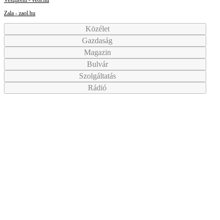
Zala - zaol.hu
Közélet
Gazdaság
Magazin
Bulvár
Szolgáltatás
Rádió