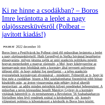
Ki ne hinne a csodákban? – Boros
Imre lerántotta a leplet a nagy
olajösszesküvésről (Polbeat –
javított kiadás!)
2022 december 10.
‎POLBEAT
Boros Imre a PestiSrácok.hu Polbeat című élő műsorában lerántotta a leplet
a nagy olajösszesküvésről. Huth Gergellyel és Stefka Istvánnal beszélgetve
elmagyarázta, milyen játszma zajlik az unió szankciós politikája mögött,
hogyan mesterkedett a magyar olajmulti, a Mol, hogy kikényszerítse az
üzemanyagár-stop feloldását még a kormány által tervezett szilveszteri
időpont előtt, és hogy miként fog megfizetni – a teljes szankciós
nyereségének kormányzati elvonásával – mindezért. Felmerült az is, hogy ki
hisz még a csodákban, hiszen a Mol százhalombattai finomítóját több hónap
küszködés után, az árstop visszavonása után néhány órával sikerült
megjavítani, az addig minden mérnökön kifogó repedéseket behegeszteni. A
műsorban a neves közgazdász beszélt Matolcsy György és a kormány
vitájának hátteréről is, és természetesen a Revolution '56 Szabadságharcos
Sörözőben jelen lévő vendégek ezúttal is kérdezhettek, sőt, komoly
világnézeti polémia is kibontakozott a kérdezők és Boros Imre között.