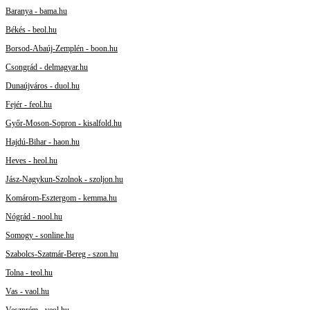
Baranya - bama.hu
Békés - beol.hu
Borsod-Abaúj-Zemplén - boon.hu
Csongrád - delmagyar.hu
Dunaújváros - duol.hu
Fejér - feol.hu
Győr-Moson-Sopron - kisalfold.hu
Hajdú-Bihar - haon.hu
Heves - heol.hu
Jász-Nagykun-Szolnok - szoljon.hu
Komárom-Esztergom - kemma.hu
Nógrád - nool.hu
Somogy - sonline.hu
Szabolcs-Szatmár-Bereg - szon.hu
Tolna - teol.hu
Vas - vaol.hu
Veszprém - veol.hu