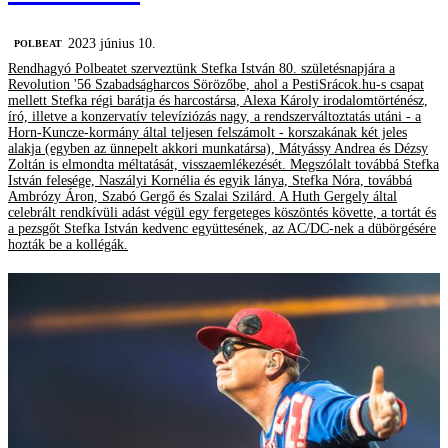
2023 június 10.
‎POLBEAT
Rendhagyó Polbeatet szerveztünk Stefka István 80. születésnapjára a
Revolution '56 Szabadságharcos Sörözőbe, ahol a PestiSrácok.hu-s csapat
mellett Stefka régi barátja és harcostársa, Alexa Károly irodalomtörténész,
író, illetve a konzervatív televíziózás nagy, a rendszerváltoztatás utáni - a
Horn-Kuncze-kormány által teljesen felszámolt - korszakának két jeles
alakja (egyben az ünnepelt akkori munkatársa), Mátyássy Andrea és Dézsy
Zoltán is elmondta méltatását, visszaemlékezését. Megszólalt továbbá Stefka
István felesége, Naszályi Kornélia és egyik lánya, Stefka Nóra, továbbá
Ambrózy Áron, Szabó Gergő és Szalai Szilárd. A Huth Gergely által
celebrált rendkívüli adást végül egy fergeteges köszöntés követte, a tortát és
a pezsgőt Stefka István kedvenc együttesének, az AC/DC-nek a dübörgésére
hozták be a kollégák.