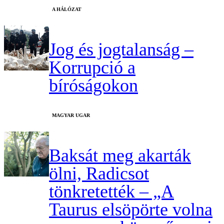
A HÁLÓZAT
Jog és jogtalanság –
Korrupció a
bíróságokon
MAGYAR UGAR
Baksát meg akarták
ölni, Radicsot
tönkretették – „A
Taurus elsöpörte volna