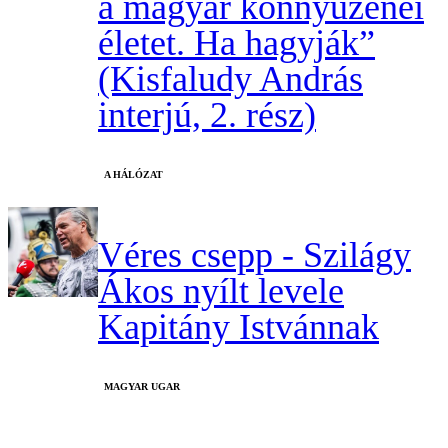
a magyar könnyűzenei
életet. Ha hagyják”
(Kisfaludy András
interjú, 2. rész)
A HÁLÓZAT
Véres csepp - Szilágy
Ákos nyílt levele
Kapitány Istvánnak
MAGYAR UGAR