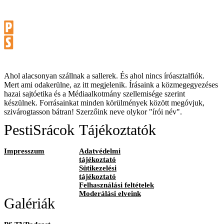
Ahol alacsonyan szállnak a sallerek. És ahol nincs íróasztalfiók.
Mert ami odakerülne, az itt megjelenik. Írásaink a közmegegyezéses
hazai sajtóetika és a Médiaalkotmány szellemisége szerint
készülnek. Forrásainkat minden körülmények között megóvjuk,
szivárogtasson bátran! Szerzőink neve olykor "írói név".
PestiSrácok
Tájékoztatók
Impresszum
Adatvédelmi
tájékoztató
Sütikezelési
tájékoztató
Felhasználási feltételek
Moderálási elveink
Galériák