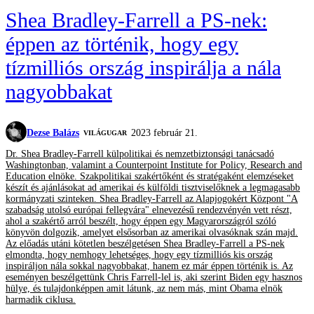
Shea Bradley-Farrell a PS-nek:
éppen az történik, hogy egy
tízmilliós ország inspirálja a nála
nagyobbakat
Dezse Balázs
2023 február 21.
VILÁGUGAR
Dr. Shea Bradley-Farrell külpolitikai és nemzetbiztonsági tanácsadó
Washingtonban, valamint a Counterpoint Institute for Policy, Research and
Education elnöke. Szakpolitikai szakértőként és stratégaként elemzéseket
készít és ajánlásokat ad amerikai és külföldi tisztviselőknek a legmagasabb
kormányzati szinteken. Shea Bradley-Farrell az Alapjogokért Központ "A
szabadság utolsó európai fellegvára" elnevezésű rendezvényén vett részt,
ahol a szakértő arról beszélt, hogy éppen egy Magyarországról szóló
könyvön dolgozik, amelyet elsősorban az amerikai olvasóknak szán majd.
Az előadás utáni kötetlen beszélgetésen Shea Bradley-Farrell a PS-nek
elmondta, hogy nemhogy lehetséges, hogy egy tízmilliós kis ország
inspiráljon nála sokkal nagyobbakat, hanem ez már éppen történik is. Az
eseményen beszélgettünk Chris Farrell-lel is, aki szerint Biden egy hasznos
hülye, és tulajdonképpen amit látunk, az nem más, mint Obama elnök
harmadik ciklusa.