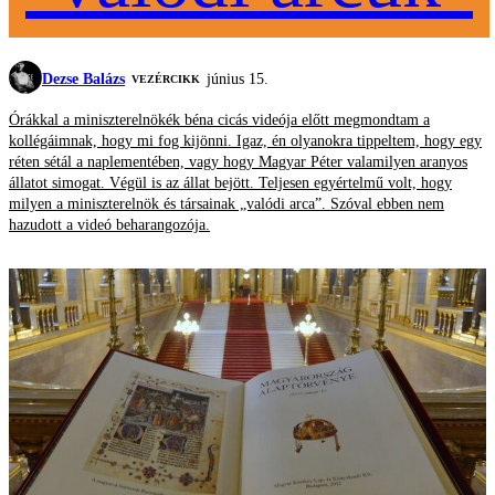
Dezse Balázs
június 15.
VEZÉRCIKK
Órákkal a miniszterelnökék béna cicás videója előtt megmondtam a
kollégáimnak, hogy mi fog kijönni. Igaz, én olyanokra tippeltem, hogy egy
réten sétál a naplementében, vagy hogy Magyar Péter valamilyen aranyos
állatot simogat. Végül is az állat bejött. Teljesen egyértelmű volt, hogy
milyen a miniszterelnök és társainak „valódi arca”. Szóval ebben nem
hazudott a videó beharangozója.