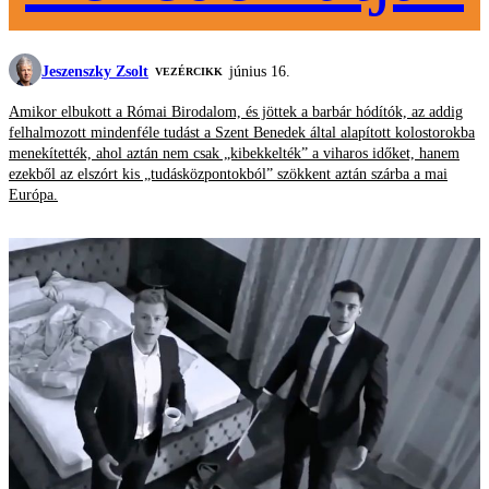
Jeszenszky Zsolt
június 16.
VEZÉRCIKK
Amikor elbukott a Római Birodalom, és jöttek a barbár hódítók, az addig
felhalmozott mindenféle tudást a Szent Benedek által alapított kolostorokba
menekítették, ahol aztán nem csak „kibekkelték” a viharos időket, hanem
ezekből az elszórt kis „tudásközpontokból” szökkent aztán szárba a mai
Európa.