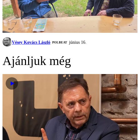
Vésey Kovács László
június 16.
‎POLBEAT
Ajánljuk még