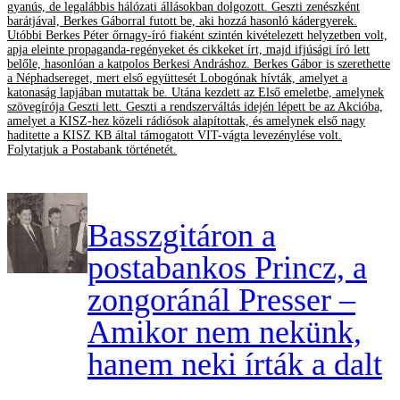
gyanús, de legalábbis hálózati állásokban dolgozott. Geszti zenészként
barátjával, Berkes Gáborral futott be, aki hozzá hasonló kádergyerek.
Utóbbi Berkes Péter őrnagy-író fiaként szintén kivételezett helyzetben volt,
apja eleinte propaganda-regényeket és cikkeket írt, majd ifjúsági író lett
belőle, hasonlóan a katpolos Berkesi Andráshoz. Berkes Gábor is szerethette
a Néphadsereget, mert első együttesét Lobogónak hívták, amelyet a
katonaság lapjában mutattak be. Utána kezdett az Első emeletbe, amelynek
szövegírója Geszti lett. Geszti a rendszerváltás idején lépett be az Akcióba,
amelyet a KISZ-hez közeli rádiósok alapítottak, és amelynek első nagy
haditette a KISZ KB által támogatott VIT-vágta levezénylése volt.
Folytatjuk a Postabank történetét.
Basszgitáron a
postabankos Princz, a
zongoránál Presser –
Amikor nem nekünk,
hanem neki írták a dalt