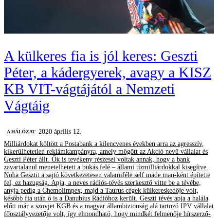
A külkeres fia is jól keres: Geszti
Péter, a kádergyerek, avagy a KISZ
KB VIT-vágtájától a Nemzeti
Vágtáig
2020 április 12.
A HÁLÓZAT
Milliárdokat költött a Postabank a kilencvenes években arra az agresszív,
kikerülhetetlen reklámkampányra, amely mögött az Akció nevű vállalat és
Geszti Péter állt. Ők is tevékeny részesei voltak annak, hogy a bank
zavartalanul menetelhetett a bukás felé – állami tízmilliárdokkal kisegítve.
Noha Gesztit a sajtó következetesen valamiféle self made man-ként építette
fel, ez hazugság. Apja, a neves rádiós-tévés szerkesztő vitte be a tévébe,
anyja pedig a Chemolimpex, majd a Taurus cégek külkereskedője volt,
később fia után ő is a Danubius Rádióhoz került. Geszti tévés apja a halála
előtt már a szovjet KGB és a magyar állambiztonság alá tartozó IPV vállalat
főosztályvezetője volt, így elmondható, hogy mindkét felmenője hírszerző-