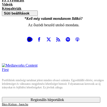
PS TVPodcast
Videók
Képgalériák
Süti beállítások
*Kell még valamit mondanom Ildikó?
Az őszödi beszéd utolsó mondata.
Portfóliónk minőségi tartalmat jelent minden olvasó számára. Egyedülálló elérést, országos
lefedettséget és változatos megjelenési lehetőséget biztosít. Folyamatosan keressük az új
irányokat és fejlődési lehetőségeket. Ez jövőnk záloga.
Regionális hírportálok
Bács-Kiskun - baon.hu