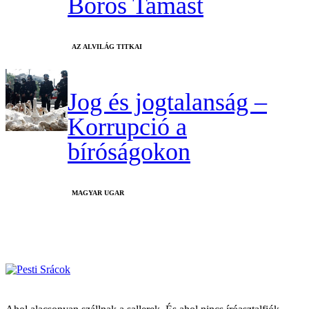
Boros Tamást
AZ ALVILÁG TITKAI
Jog és jogtalanság –
Korrupció a
bíróságokon
MAGYAR UGAR