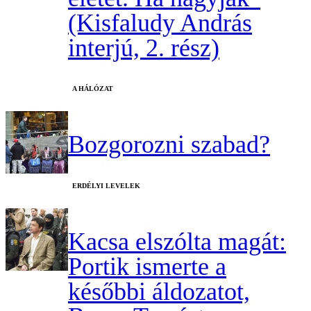
(Kisfaludy András
interjú, 2. rész)
A HÁLÓZAT
Bozgorozni szabad?
ERDÉLYI LEVELEK
Kacsa elszólta magát:
Portik ismerte a
későbbi áldozatot,