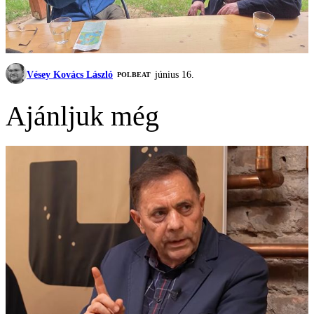
Vésey Kovács László
június 16.
‎POLBEAT
Ajánljuk még