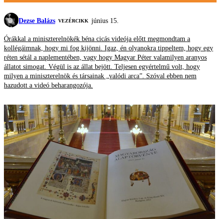
Dezse Balázs
június 15.
VEZÉRCIKK
Órákkal a miniszterelnökék béna cicás videója előtt megmondtam a
kollégáimnak, hogy mi fog kijönni. Igaz, én olyanokra tippeltem, hogy egy
réten sétál a naplementében, vagy hogy Magyar Péter valamilyen aranyos
állatot simogat. Végül is az állat bejött. Teljesen egyértelmű volt, hogy
milyen a miniszterelnök és társainak „valódi arca”. Szóval ebben nem
hazudott a videó beharangozója.