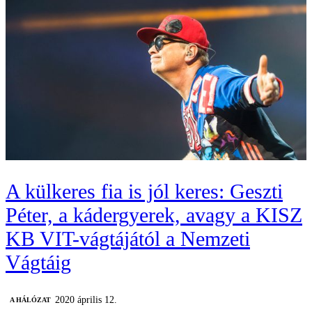
A külkeres fia is jól keres: Geszti
Péter, a kádergyerek, avagy a KISZ
KB VIT-vágtájától a Nemzeti
Vágtáig
2020 április 12.
A HÁLÓZAT