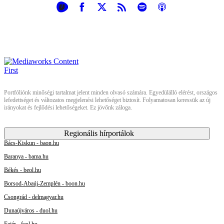
Portfóliónk minőségi tartalmat jelent minden olvasó számára. Egyedülálló elérést, országos
lefedettséget és változatos megjelenési lehetőséget biztosít. Folyamatosan keressük az új
irányokat és fejlődési lehetőségeket. Ez jövőnk záloga.
Regionális hírportálok
Bács-Kiskun - baon.hu
Baranya - bama.hu
Békés - beol.hu
Borsod-Abaúj-Zemplén - boon.hu
Csongrád - delmagyar.hu
Dunaújváros - duol.hu
Fejér - feol.hu