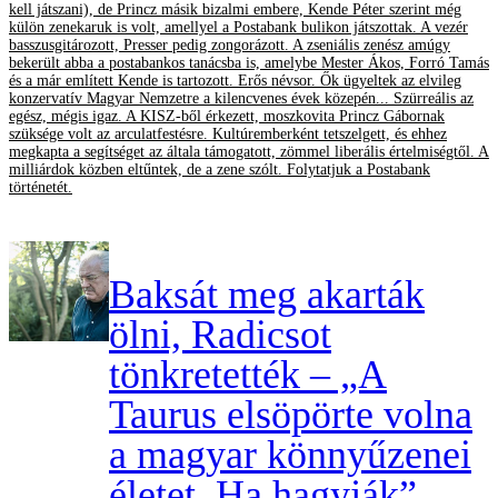
kell játszani), de Princz másik bizalmi embere, Kende Péter szerint még
külön zenekaruk is volt, amellyel a Postabank bulikon játszottak. A vezér
basszusgitározott, Presser pedig zongorázott. A zseniális zenész amúgy
bekerült abba a postabankos tanácsba is, amelybe Mester Ákos, Forró Tamás
és a már említett Kende is tartozott. Erős névsor. Ők ügyeltek az elvileg
konzervatív Magyar Nemzetre a kilencvenes évek közepén... Szürreális az
egész, mégis igaz. A KISZ-ből érkezett, moszkovita Princz Gábornak
szüksége volt az arculatfestésre. Kultúremberként tetszelgett, és ehhez
megkapta a segítséget az általa támogatott, zömmel liberális értelmiségtől. A
milliárdok közben eltűntek, de a zene szólt. Folytatjuk a Postabank
történetét.
Baksát meg akarták
ölni, Radicsot
tönkretették – „A
Taurus elsöpörte volna
a magyar könnyűzenei
életet. Ha hagyják”