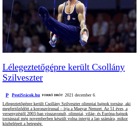
Lélegeztetőgépre került Csollány
Szilveszter
P
PestiSrácok.hu
2021 december 6.
FORRÓ DRÓT
Lélegeztetőgépre került Csollány Szilveszter olimpiai bajnok tornász, aki
megfertőződött a koronavírussal – írja a Magyar Nemzet. Az 51 éves, a
versenyzéstől 2003-ban visszavonult, olimpiai, világ- és Európa-bajnok
tornásszal még novemberben készült volna interjú a lap számára, mikor
közbelépett a betegség.