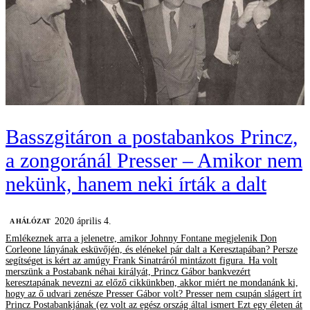
Basszgitáron a postabankos Princz,
a zongoránál Presser – Amikor nem
nekünk, hanem neki írták a dalt
2020 április 4.
A HÁLÓZAT
Emlékeznek arra a jelenetre, amikor Johnny Fontane megjelenik Don
Corleone lányának esküvőjén, és elénekel pár dalt a Keresztapában? Persze
segítséget is kért az amúgy Frank Sinatráról mintázott figura. Ha volt
merszünk a Postabank néhai királyát, Princz Gábor bankvezért
keresztapának nevezni az előző cikkünkben, akkor miért ne mondanánk ki,
hogy az ő udvari zenésze Presser Gábor volt? Presser nem csupán slágert írt
Princz Postabankjának (ez volt az egész ország által ismert Ezt egy életen át