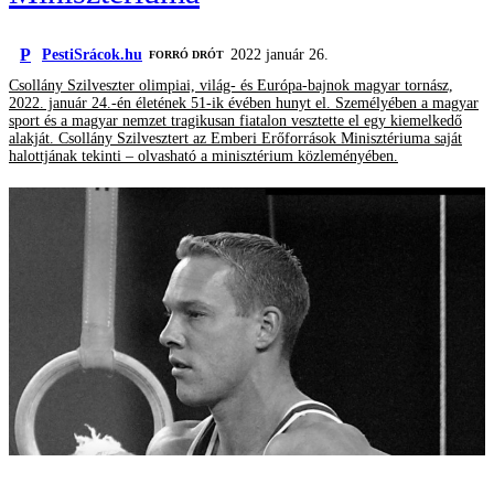
P
PestiSrácok.hu
2022 január 26.
FORRÓ DRÓT
Csollány Szilveszter olimpiai, világ- és Európa-bajnok magyar tornász,
2022. január 24.-én életének 51-ik évében hunyt el. Személyében a magyar
sport és a magyar nemzet tragikusan fiatalon vesztette el egy kiemelkedő
alakját. Csollány Szilvesztert az Emberi Erőforrások Minisztériuma saját
halottjának tekinti – olvasható a minisztérium közleményében.