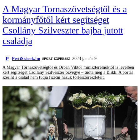
A Magyar Tornaszövetségtől és a
kormányfőtől kért segítséget
Csollány Szilveszter bajba jutott
családja
P
PestiSrácok.hu
2023 január 9.
SPORT EXPRESSZ
A Magyar Tornaszövetségtől és Orbán Viktor miniszterelnöktől is levélben
kért segítséget Csollány Szilveszter özvegye – tudta meg a Blikk. A portál
szerint a család nem tudja fizetni házuk törlesztőrészleteit.