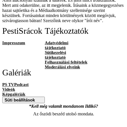
Ahol alacsonyan szállnak a sallerek. És ahol nincs íróasztalfiók.
Mert ami odakerülne, az itt megjelenik. Írásaink a közmegegyezéses
hazai sajtóetika és a Médiaalkotmány szellemisége szerint
készülnek. Forrásainkat minden körülmények között megóvjuk,
szivárogtasson bátran! Szerzőink neve olykor "írói név".
PestiSrácok
Tájékoztatók
Impresszum
Adatvédelmi
tájékoztató
Sütikezelési
tájékoztató
Felhasználási feltételek
Moderálási elveink
Galériák
PS TVPodcast
Videók
Képgalériák
Süti beállítások
*Kell még valamit mondanom Ildikó?
Az őszödi beszéd utolsó mondata.