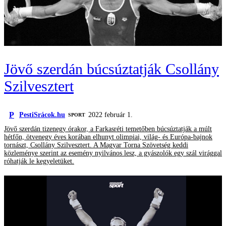
Jövő szerdán búcsúztatják Csollány
Szilvesztert
P
PestiSrácok.hu
2022 február 1.
SPORT
Jövő szerdán tizenegy órakor, a Farkasréti temetőben búcsúztatják a múlt
hétfőn, ötvenegy éves korában elhunyt olimpiai, világ- és Európa-bajnok
tornászt, Csollány Szilvesztert. A Magyar Torna Szövetség keddi
közleménye szerint az esemény nyilvános lesz, a gyászolók egy szál virággal
róhatják le kegyeletüket.