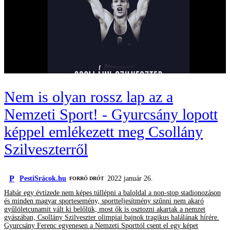
Nem is olyan rossz lap az a
Nemzeti Sport! - Gyurcsány lopott
képpel emlékezett meg Csollány
Szilveszterről
P
PestiSrácok.hu
2022 január 26.
FORRÓ DRÓT
Habár egy évtizede nem képes túllépni a baloldal a non-stop stadionozáson
és minden magyar sportesemény, sportteljesítmény szűnni nem akaró
gyűlöletcunamit vált ki belőlük, most ők is osztozni akartak a nemzet
gyászában, Csollány Szilveszter olimpiai bajnok tragikus halálának hírére.
Gyurcsány Ferenc egyenesen a Nemzeti Sporttól csent el egy képet