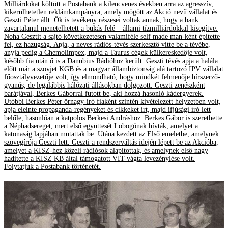
Milliárdokat költött a Postabank a kilencvenes években arra az agresszív,
kikerülhetetlen reklámkampányra, amely mögött az Akció nevű vállalat és
Geszti Péter állt. Ők is tevékeny részesei voltak annak, hogy a bank
zavartalanul menetelhetett a bukás felé – állami tízmilliárdokkal kisegítve.
Noha Gesztit a sajtó következetesen valamiféle self made man-ként építette
fel, ez hazugság. Apja, a neves rádiós-tévés szerkesztő vitte be a tévébe,
anyja pedig a Chemolimpex, majd a Taurus cégek külkereskedője volt,
később fia után ő is a Danubius Rádióhoz került. Geszti tévés apja a halála
előtt már a szovjet KGB és a magyar állambiztonság alá tartozó IPV vállalat
főosztályvezetője volt, így elmondható, hogy mindkét felmenője hírszerző-
gyanús, de legalábbis hálózati állásokban dolgozott. Geszti zenészként
barátjával, Berkes Gáborral futott be, aki hozzá hasonló kádergyerek.
Utóbbi Berkes Péter őrnagy-író fiaként szintén kivételezett helyzetben volt,
apja eleinte propaganda-regényeket és cikkeket írt, majd ifjúsági író lett
belőle, hasonlóan a katpolos Berkesi Andráshoz. Berkes Gábor is szerethette
a Néphadsereget, mert első együttesét Lobogónak hívták, amelyet a
katonaság lapjában mutattak be. Utána kezdett az Első emeletbe, amelynek
szövegírója Geszti lett. Geszti a rendszerváltás idején lépett be az Akcióba,
amelyet a KISZ-hez közeli rádiósok alapítottak, és amelynek első nagy
haditette a KISZ KB által támogatott VIT-vágta levezénylése volt.
Folytatjuk a Postabank történetét.