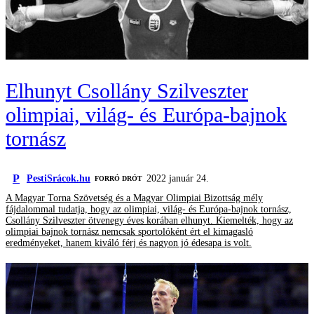
Elhunyt Csollány Szilveszter
olimpiai, világ- és Európa-bajnok
tornász
P
PestiSrácok.hu
2022 január 24.
FORRÓ DRÓT
A Magyar Torna Szövetség és a Magyar Olimpiai Bizottság mély
fájdalommal tudatja, hogy az olimpiai, világ- és Európa-bajnok tornász,
Csollány Szilveszter ötvenegy éves korában elhunyt. Kiemelték, hogy az
olimpiai bajnok tornász nemcsak sportolóként ért el kimagasló
eredményeket, hanem kiváló férj és nagyon jó édesapa is volt.