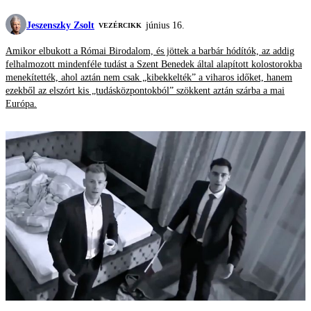
Jeszenszky Zsolt
június 16.
VEZÉRCIKK
Amikor elbukott a Római Birodalom, és jöttek a barbár hódítók, az addig
felhalmozott mindenféle tudást a Szent Benedek által alapított kolostorokba
menekítették, ahol aztán nem csak „kibekkelték” a viharos időket, hanem
ezekből az elszórt kis „tudásközpontokból” szökkent aztán szárba a mai
Európa.