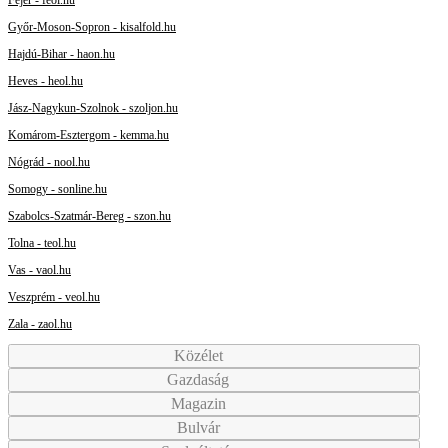
Győr-Moson-Sopron - kisalfold.hu
Hajdú-Bihar - haon.hu
Heves - heol.hu
Jász-Nagykun-Szolnok - szoljon.hu
Komárom-Esztergom - kemma.hu
Nógrád - nool.hu
Somogy - sonline.hu
Szabolcs-Szatmár-Bereg - szon.hu
Tolna - teol.hu
Vas - vaol.hu
Veszprém - veol.hu
Zala - zaol.hu
Közélet
Gazdaság
Magazin
Bulvár