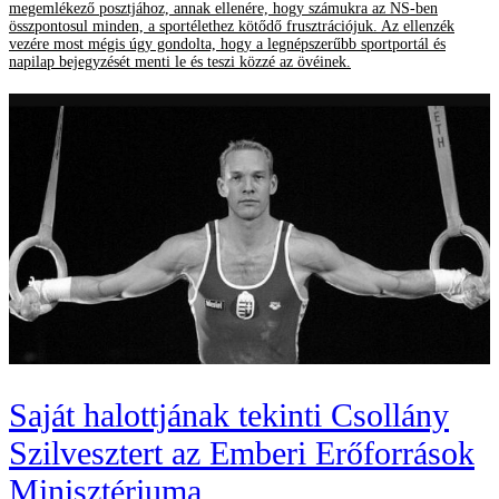
megemlékező posztjához, annak ellenére, hogy számukra az NS-ben
összpontosul minden, a sportélethez kötődő frusztrációjuk. Az ellenzék
vezére most mégis úgy gondolta, hogy a legnépszerűbb sportportál és
napilap bejegyzését menti le és teszi közzé az övéinek.
Saját halottjának tekinti Csollány
Szilvesztert az Emberi Erőforrások
Minisztériuma