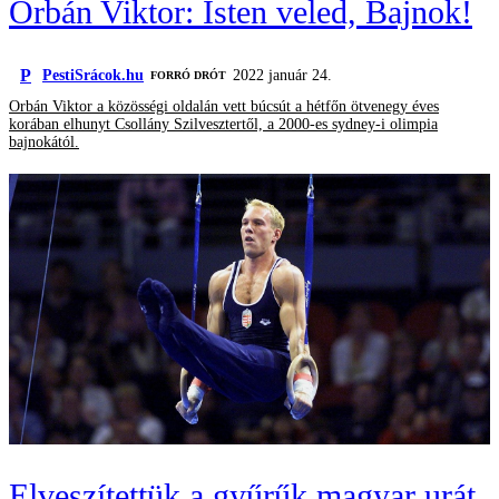
Orbán Viktor: Isten veled, Bajnok!
P
PestiSrácok.hu
2022 január 24.
FORRÓ DRÓT
Orbán Viktor a közösségi oldalán vett búcsút a hétfőn ötvenegy éves
korában elhunyt Csollány Szilvesztertől, a 2000-es sydney-i olimpia
bajnokától.
Elveszítettük a gyűrűk magyar urát