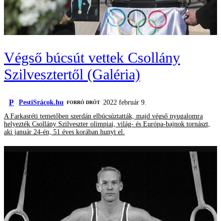
Végső búcsút vettek Csollány
Szilvesztertől (Galéria)
P
PestiSrácok.hu
2022 február 9.
FORRÓ DRÓT
A Farkasréti temetőben szerdán elbúcsúztatták, majd végső nyugalomra
helyezték Csollány Szilveszter olimpiai, világ- és Európa-bajnok tornászt,
aki január 24-én, 51 éves korában hunyt el.