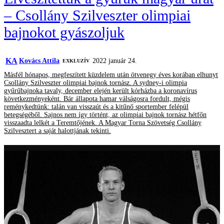
– Csollány Szilveszter olimpiai
bajnokot gyászoljuk
KA
Kovács Attila
2022 január 24.
EXKLUZÍV
Másfél hónapos, megfeszített küzdelem után ötvenegy éves korában elhunyt
Csollány Szilveszter olimpiai bajnok tornász. A sydney-i olimpia
gyűrűbajnoka tavaly, december elején került kórházba a koronavírus
következményeként. Bár állapota hamar válságosra fordult, mégis
reménykedtünk: talán van visszaút és a kitűnő sportember felépül
betegségéből. Sajnos nem így történt, az olimpiai bajnok tornász hétfőn
visszaadta lelkét a Teremtőjének. A Magyar Torna Szövetség Csollány
Szilvesztert a saját halottjának tekinti.