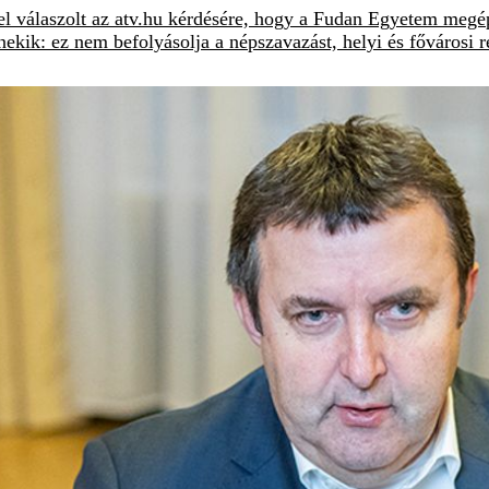
l válaszolt az atv.hu kérdésére, hogy a Fudan Egyetem megépít
nekik: ez nem befolyásolja a népszavazást, helyi és fővárosi r