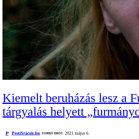
Kiemelt beruházás lesz a F
tárgyalás helyett „furmány
P
PestiSrácok.hu
2021 május 6.
FORRÓ DRÓT