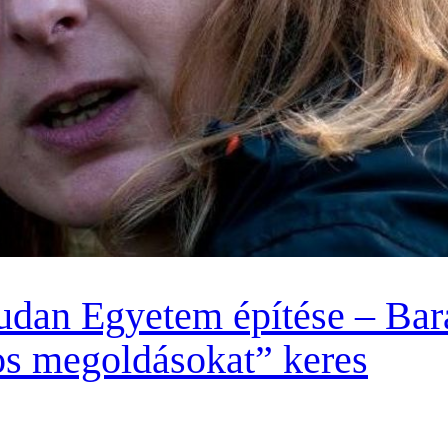
udan Egyetem építése – Bar
os megoldásokat” keres