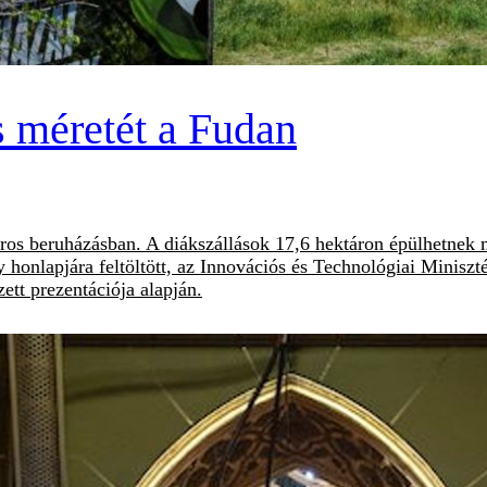
 méretét a Fudan
ros beruházásban. A diákszállások 17,6 hektáron épülhetnek m
honlapjára feltöltött, az Innovációs és Technológiai Miniszt
ett prezentációja alapján.