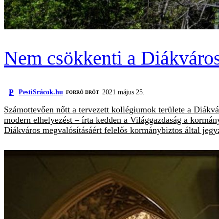
Nem csökkenti a Diákváros
P
PestiSrácok.hu
2021 május 25.
FORRÓ DRÓT
Számottevően nőtt a tervezett kollégiumok területe a Diákvá
modern elhelyezést – írta kedden a Világgazdaság a kormány 
Diákváros megvalósításáért felelős kormánybiztos által jegyz