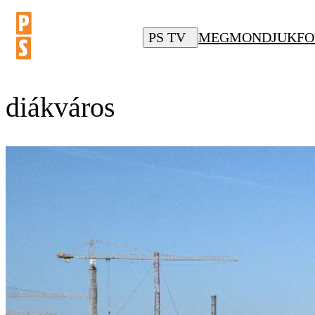
PS TV
MEGMONDJUK
FO
diákváros