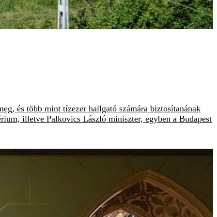
eg, és több mint tízezer hallgató számára biztosítanának
érium, illetve Palkovics László miniszter, egyben a Budapest