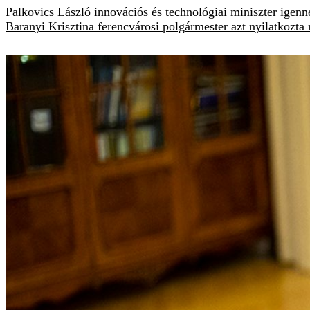
Palkovics László innovációs és technológiai miniszter igenne
Baranyi Krisztina ferencvárosi polgármester azt nyilatkozta 