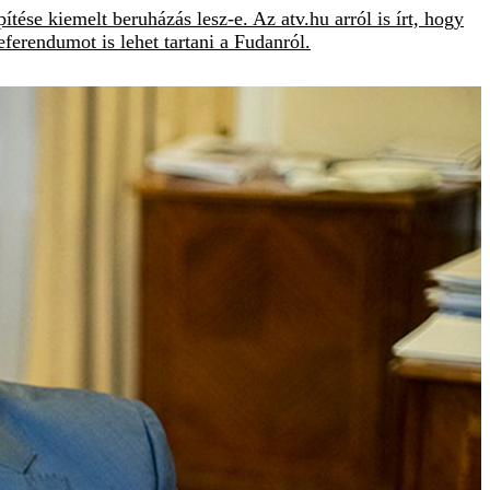
ése kiemelt beruházás lesz-e. Az atv.hu arról is írt, hogy
eferendumot is lehet tartani a Fudanról.