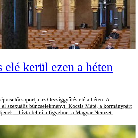
 elé kerül ezen a héten
épviselőcsoportja az Országgyűlés elé a héten. A
ek el szexuális bűncselekményt. Kocsis Máté, a kormánypárt
ljenek – hívta fel rá a figyelmet a Magyar Nemzet.