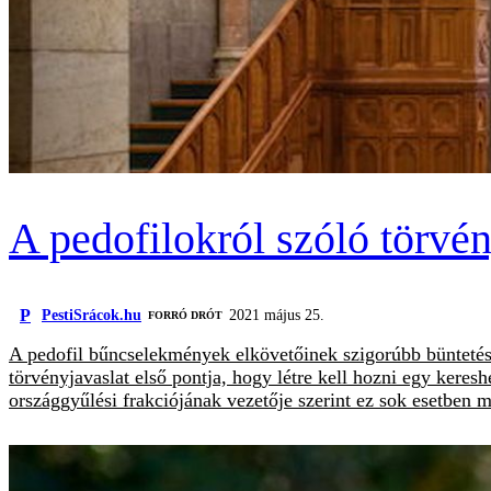
A pedofilokról szóló törvén
P
PestiSrácok.hu
2021 május 25.
FORRÓ DRÓT
A pedofil bűncselekmények elkövetőinek szigorúbb büntetésé
törvényjavaslat első pontja, hogy létre kell hozni egy kere
országgyűlési frakciójának vezetője szerint ez sok esetben 