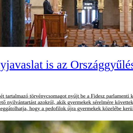
yjavaslat is az Országgyűlés
t tartalmazó törvénycsomagot nyújt be a Fidesz parlamenti k
shető nyilvántartást azokról, akik gyermekek sérelmére követt
meggátolhatja, hogy a pedofilok újra gyermekek közelébe kerü