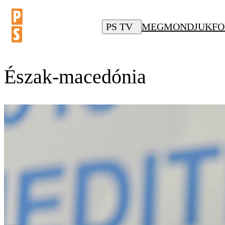
PS TV
MEGMONDJUK
FO
Észak-macedónia