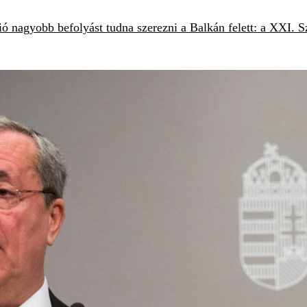
nagyobb befolyást tudna szerezni a Balkán felett: a XXI. Száz