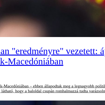
an "eredményre" vezetett: áp
zak-Macedóniában
zak-Macedóniában – ebben állapodtak meg a legnagyobb politik
látható, hogy a baloldal csupán romhalmazzá tudta varázsolni 