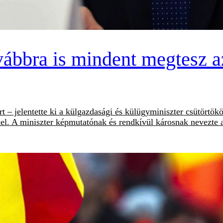
vábbra is mindent megtesz a
– jelentette ki a külgazdasági és külügyminiszter csütörtökön
el. A miniszter képmutatónak és rendkívül károsnak nevezte 