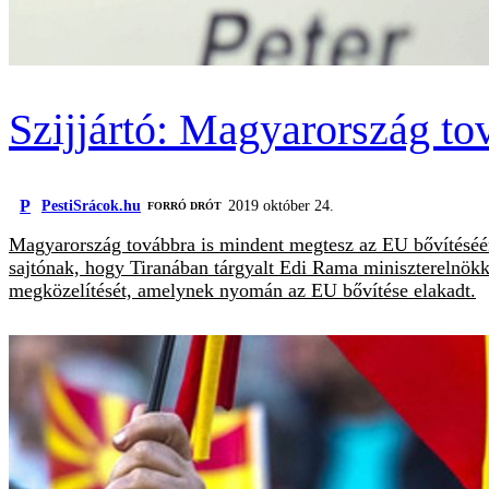
Szijjártó: Magyarország to
P
PestiSrácok.hu
2019 október 24.
FORRÓ DRÓT
Magyarország továbbra is mindent megtesz az EU bővítéséért 
sajtónak, hogy Tiranában tárgyalt Edi Rama miniszterelnökk
megközelítését, amelynek nyomán az EU bővítése elakadt.