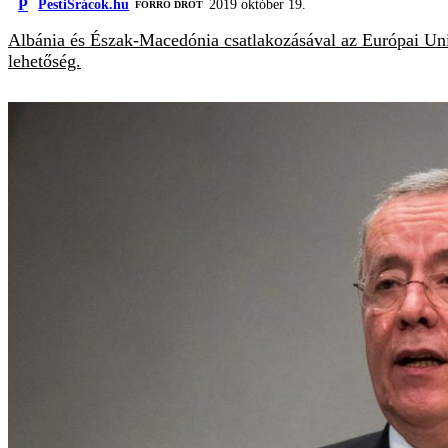
P
PestiSrácok.hu
2019 október 19.
FORRÓ DRÓT
Albánia és Észak-Macedónia csatlakozásával az Európai Unió 
lehetőség.