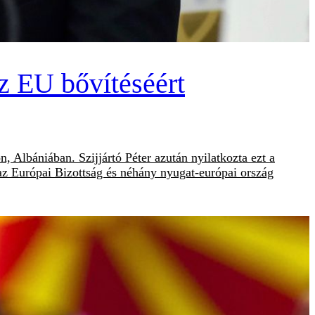
z EU bővítéséért
, Albániában. Szijjártó Péter azután nyilatkozta ezt a
az Európai Bizottság és néhány nyugat-európai ország