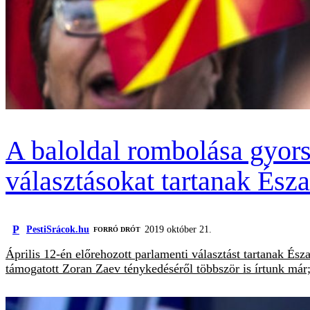
A baloldal rombolása gyors
választásokat tartanak És
P
PestiSrácok.hu
2019 október 21.
FORRÓ DRÓT
Április 12-én előrehozott parlamenti választást tartanak És
támogatott Zoran Zaev ténykedéséről többször is írtunk már; 