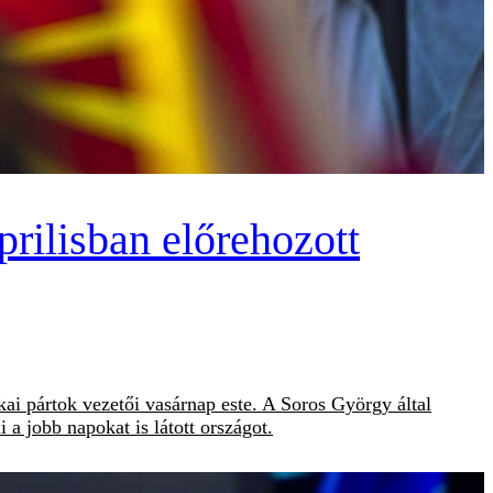
rilisban előrehozott
ai pártok vezetői vasárnap este. A Soros György által
a jobb napokat is látott országot.