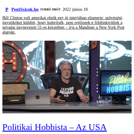
P
PestiSrácok.hu
2022 június 18.
FORRÓ DRÓT
Bill Clinton volt amerikai elnök egy új interjúban elismerte: szövetségi
ügynököket küldött, hogy kiderítsék, nem rejtőznek-e földönkívüliek a
nevadai úgynevezett 51-es körzetben – írja a Mandiner a New York Post
alapján.
Politikai Hobbista – Az USA