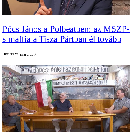
Pócs János a Polbeatben: az MSZP-
s maffia a Tisza Pártban él tovább
március 7.
‎POLBEAT