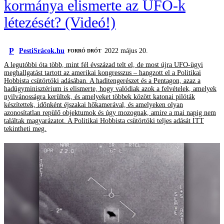
kormánya elismerte az UFO-k
létezését? (Videó!)
P
PestiSrácok.hu
2022 május 20.
FORRÓ DRÓT
A legutóbbi óta több, mint fél évszázad telt el, de most újra UFO-ügyi
meghallgatást tartott az amerikai kongresszus – hangzott el a Politikai
Hobbista csütörtöki adásában. A haditengerészet és a Pentagon, azaz a
hadügyminisztérium is elismerte, hogy valódiak azok a felvételek, amelyek
nyilvánosságra kerültek, és amelyeket többek között katonai pilóták
készítettek, időnként éjszakai hőkamerával, és amelyeken olyan
azonosítatlan repülő objektumok és úgy mozognak, amire a mai napig nem
találtak magyarázatot. A Politikai Hobbista csütörtöki teljes adását ITT
tekintheti meg.