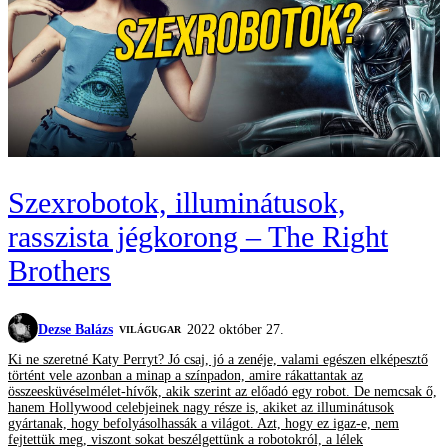
Szexrobotok, illuminátusok,
rasszista jégkorong – The Right
Brothers
Dezse Balázs
2022 október 27.
VILÁGUGAR
Ki ne szeretné Katy Perryt? Jó csaj, jó a zenéje, valami egészen elképesztő
történt vele azonban a minap a színpadon, amire rákattantak az
összeesküvéselmélet-hívők, akik szerint az előadó egy robot. De nemcsak ő,
hanem Hollywood celebjeinek nagy része is, akiket az illuminátusok
gyártanak, hogy befolyásolhassák a világot. Azt, hogy ez igaz-e, nem
fejtettük meg, viszont sokat beszélgettünk a robotokról, a lélek