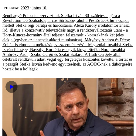
2023 június 10.
‎POLBEAT
Rendhagyó Polbeatet szerveztünk Stefka István 80. születésnapjára a
Revolution '56 Szabadságharcos Sörözőbe, ahol a PestiSrácok.hu-s csapat
mellett Stefka régi barátja és harcostársa, Alexa Károly irodalomtörténész,
író, illetve a konzervatív televíziózás nagy, a rendszerváltoztatás utáni - a
Horn-Kuncze-kormány által teljesen felszámolt - korszakának két jeles
alakja (egyben az ünnepelt akkori munkatársa), Mátyássy Andrea és Dézsy
Zoltán is elmondta méltatását, visszaemlékezését. Megszólalt továbbá Stefka
István felesége, Naszályi Kornélia és egyik lánya, Stefka Nóra, továbbá
Ambrózy Áron, Szabó Gergő és Szalai Szilárd. A Huth Gergely által
celebrált rendkívüli adást végül egy fergeteges köszöntés követte, a tortát és
a pezsgőt Stefka István kedvenc együttesének, az AC/DC-nek a dübörgésére
hozták be a kollégák.