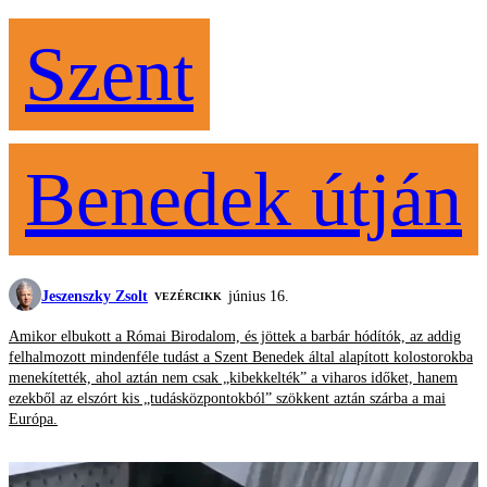
Szent
Benedek útján
Jeszenszky Zsolt
június 16.
VEZÉRCIKK
Amikor elbukott a Római Birodalom, és jöttek a barbár hódítók, az addig
felhalmozott mindenféle tudást a Szent Benedek által alapított kolostorokba
menekítették, ahol aztán nem csak „kibekkelték” a viharos időket, hanem
ezekből az elszórt kis „tudásközpontokból” szökkent aztán szárba a mai
Európa.