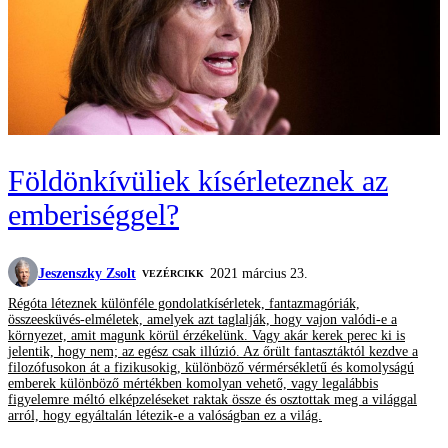
Földönkívüliek kísérleteznek az
emberiséggel?
Jeszenszky Zsolt
2021 március 23.
VEZÉRCIKK
Régóta léteznek különféle gondolatkísérletek, fantazmagóriák,
összeesküvés-elméletek, amelyek azt taglalják, hogy vajon valódi-e a
környezet, amit magunk körül érzékelünk. Vagy akár kerek perec ki is
jelentik, hogy nem; az egész csak illúzió. Az őrült fantasztáktól kezdve a
filozófusokon át a fizikusokig, különböző vérmérsékletű és komolyságú
emberek különböző mértékben komolyan vehető, vagy legalábbis
figyelemre méltó elképzeléseket raktak össze és osztottak meg a világgal
arról, hogy egyáltalán létezik-e a valóságban ez a világ.