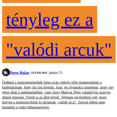
tényleg ez a
"valódi arcuk"
Dezse Balázs
június 15.
VEZÉRCIKK
Órákkal a miniszterelnökék béna cicás videója előtt megmondtam a
kollégáimnak, hogy mi fog kijönni. Igaz, én olyanokra tippeltem, hogy egy
réten sétál a naplementében, vagy hogy Magyar Péter valamilyen aranyos
állatot simogat. Végül is az állat bejött. Teljesen egyértelmű volt, hogy
milyen a miniszterelnök és társainak „valódi arca”. Szóval ebben nem
hazudott a videó beharangozója.