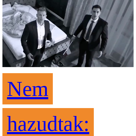
Nem
hazudtak: