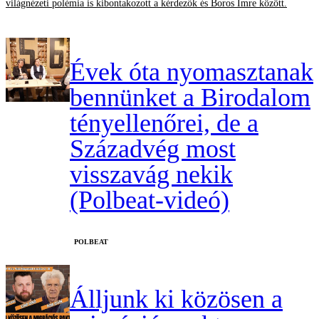
világnézeti polémia is kibontakozott a kérdezők és Boros Imre között.
Évek óta nyomasztanak
bennünket a Birodalom
tényellenőrei, de a
Századvég most
visszavág nekik
(Polbeat-videó)
‎POLBEAT
Álljunk ki közösen a