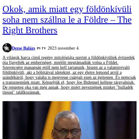
Okok, amik miatt egy földönkívüli
soha nem szállna le a Földre – The
Right Brothers
Dezse Balázs
2023 november 4.
PS TV
A világok harca című regény mitológiája szerint a földönkívüliek évtizedek
óta figyelték az emberiséget, mielőtt megtámadták volna a Földet.
Szerencsére manapság ettől nem kell tartanunk, hiszen az a valamirevaló
földönkívüli, aki a bóbitáival idetekint, az egy életre lemond arról a
szándékáról, hogy valaha is megvesse csápjait ezen az égitesten. És nemcsak
a transzneműek miatt. Képzeljük el, hogy Joe Bidennel kellene tárgyalniuk.
De rengeteg oka van még annak, hogy miért neveznének minket "hulladék
típusú" találkozásnak.