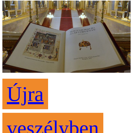
Újra
veszélyben