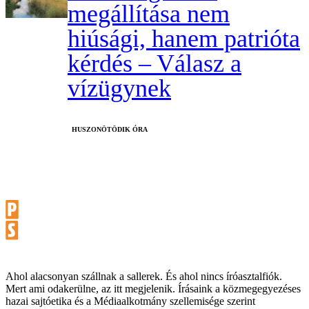
megállítása nem
hiúsági, hanem patrióta
kérdés – Válasz a
vízügynek
HUSZONÖTÖDIK ÓRA
Ahol alacsonyan szállnak a sallerek. És ahol nincs íróasztalfiók.
Mert ami odakerülne, az itt megjelenik. Írásaink a közmegegyezéses
hazai sajtóetika és a Médiaalkotmány szellemisége szerint