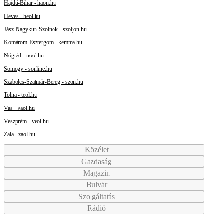
Hajdú-Bihar - haon.hu
Heves - heol.hu
Jász-Nagykun-Szolnok - szoljon.hu
Komárom-Esztergom - kemma.hu
Nógrád - nool.hu
Somogy - sonline.hu
Szabolcs-Szatmár-Bereg - szon.hu
Tolna - teol.hu
Vas - vaol.hu
Veszprém - veol.hu
Zala - zaol.hu
Közélet
Gazdaság
Magazin
Bulvár
Szolgáltatás
Rádió