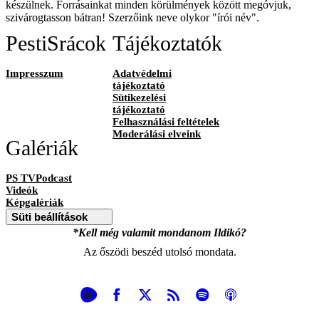
készülnek. Forrásainkat minden körülmények között megóvjuk,
szivárogtasson bátran! Szerzőink neve olykor "írói név".
PestiSrácok
Tájékoztatók
Impresszum
Adatvédelmi
tájékoztató
Sütikezelési
tájékoztató
Felhasználási feltételek
Moderálási elveink
Galériák
PS TVPodcast
Videók
Képgalériák
Süti beállítások
*Kell még valamit mondanom Ildikó?
Az őszödi beszéd utolsó mondata.