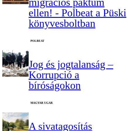
migrációs paktum
ellen! - Polbeat a Püski
könyvesboltban
‎POLBEAT
Jog és jogtalanság –
Korrupció a
bíróságokon
MAGYAR UGAR
A sivatagosítás