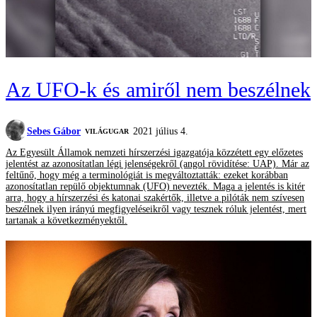
Az UFO-k és amiről nem beszélnek
Sebes Gábor
2021 július 4.
VILÁGUGAR
Az Egyesült Államok nemzeti hírszerzési igazgatója közzétett egy előzetes
jelentést az azonosítatlan légi jelenségekről (angol rövidítése: UAP). Már az
feltűnő, hogy még a terminológiát is megváltoztatták: ezeket korábban
azonosítatlan repülő objektumnak (UFO) nevezték. Maga a jelentés is kitér
arra, hogy a hírszerzési és katonai szakértők, illetve a pilóták nem szívesen
beszélnek ilyen irányú megfigyeléseikről vagy tesznek róluk jelentést, mert
tartanak a következményektől.