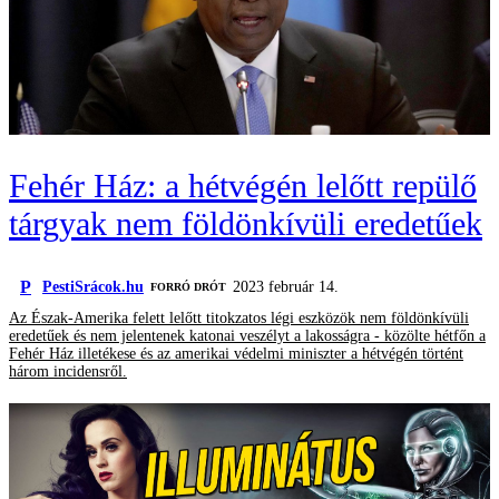
Fehér Ház: a hétvégén lelőtt repülő
tárgyak nem földönkívüli eredetűek
P
PestiSrácok.hu
2023 február 14.
FORRÓ DRÓT
Az Észak-Amerika felett lelőtt titokzatos légi eszközök nem földönkívüli
eredetűek és nem jelentenek katonai veszélyt a lakosságra - közölte hétfőn a
Fehér Ház illetékese és az amerikai védelmi miniszter a hétvégén történt
három incidensről.