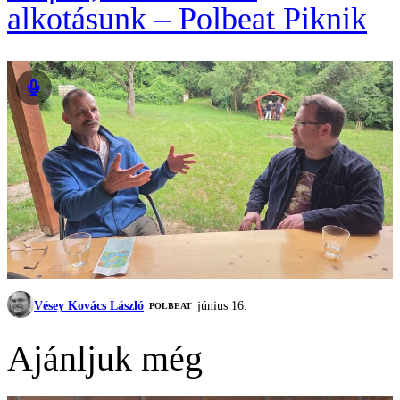
alkotásunk – Polbeat Piknik
Vésey Kovács László
június 16.
‎POLBEAT
Ajánljuk még