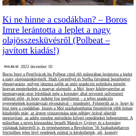
Ki ne hinne a csodákban? – Boros
Imre lerántotta a leplet a nagy
olajösszesküvésről (Polbeat –
javított kiadás!)
2022 december 10.
‎POLBEAT
Boros Imre a PestiSrácok.hu Polbeat című élő műsorában lerántotta a leplet
a nagy olajösszesküvésről. Huth Gergellyel és Stefka Istvánnal beszélgetve
elmagyarázta, milyen játszma zajlik az unió szankciós politikája mögött,
hogyan mesterkedett a magyar olajmulti, a Mol, hogy kikényszerítse az
üzemanyagár-stop feloldását még a kormány által tervezett szilveszteri
időpont előtt, és hogy miként fog megfizetni – a teljes szankciós
nyereségének kormányzati elvonásával – mindezért. Felmerült az is, hogy ki
hisz még a csodákban, hiszen a Mol százhalombattai finomítóját több hónap
küszködés után, az árstop visszavonása után néhány órával sikerült
megjavítani, az addig minden mérnökön kifogó repedéseket behegeszteni. A
műsorban a neves közgazdász beszélt Matolcsy György és a kormány
vitájának hátteréről is, és természetesen a Revolution '56 Szabadságharcos
Sörözőben jelen lévő vendégek ezúttal is kérdezhettek, sőt, komoly