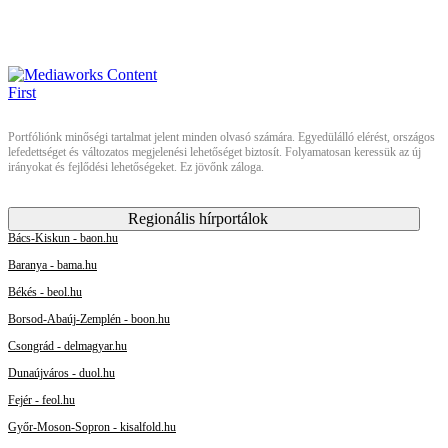
Portfóliónk minőségi tartalmat jelent minden olvasó számára. Egyedülálló elérést, országos
lefedettséget és változatos megjelenési lehetőséget biztosít. Folyamatosan keressük az új
irányokat és fejlődési lehetőségeket. Ez jövőnk záloga.
Regionális hírportálok
Bács-Kiskun - baon.hu
Baranya - bama.hu
Békés - beol.hu
Borsod-Abaúj-Zemplén - boon.hu
Csongrád - delmagyar.hu
Dunaújváros - duol.hu
Fejér - feol.hu
Győr-Moson-Sopron - kisalfold.hu