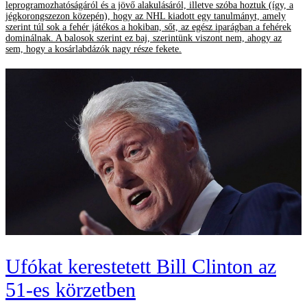
leprogramozhatóságáról és a jövő alakulásáról, illetve szóba hoztuk (így, a
jégkorongszezon közepén), hogy az NHL kiadott egy tanulmányt, amely
szerint túl sok a fehér játékos a hokiban, sőt, az egész iparágban a fehérek
dominálnak. A balosok szerint ez baj, szerintünk viszont nem, ahogy az
sem, hogy a kosárlabdázók nagy része fekete.
Ufókat kerestetett Bill Clinton az
51-es körzetben