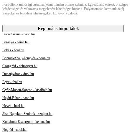
Portfóliónk minőségi tartalmat jelent minden olvasó számára. Egyedülálló elérést, országos
lefedettséget és változatos megjelenési lehetőséget biztosít. Folyamatosan keressük az új
irányokat és fejlődési lehetőségeket. Ez jövőnk záloga.
Regionális hírportálok
Bács-Kiskun - baon.hu
Baranya - bama.hu
Békés - beol.hu
Borsod-Abaúj-Zemplén - boon.hu
Csongrád - delmagyar.hu
Dunaújváros - duol.hu
Fejér - feol.hu
Győr-Moson-Sopron - kisalfold.hu
Hajdú-Bihar - haon.hu
Heves - heol.hu
Jász-Nagykun-Szolnok - szoljon.hu
Komárom-Esztergom - kemma.hu
Nógrád - nool.hu