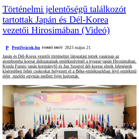
Történelmi jelentőségű találkozót
tartottak Japán és Dél-Korea
vezetői Hirosimában (Videó)
P
PestiSrácok.hu
2023 május 21.
FORRÓ DRÓT
Japán és Dél-Korea vezetői történelmi látogatást tettek vasárnap az
atombomba koreai áldozatainak emlékművénél a nyugat-japán Hirosimában.
Kisida Fumio japán kormányfő és Jun Szogjol dél-koreai elnök feleségeik
kíséretében fehér csokrokat helyezett el a Béke-emlékparkban lévő emlékmű
előtt, mielőtt egymás mellett fejet hajtottak.