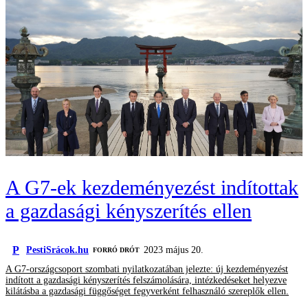
A G7-ek kezdeményezést indítottak
a gazdasági kényszerítés ellen
P
PestiSrácok.hu
2023 május 20.
FORRÓ DRÓT
A G7-országcsoport szombati nyilatkozatában jelezte: új kezdeményezést
indított a gazdasági kényszerítés felszámolására, intézkedéseket helyezve
kilátásba a gazdasági függőséget fegyverként felhasználó szereplők ellen.