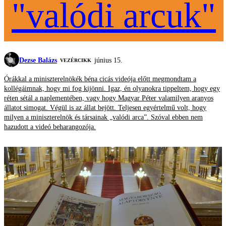
"valódi arcuk"
Dezse Balázs
június 15.
VEZÉRCIKK
Órákkal a miniszterelnökék béna cicás videója előtt megmondtam a
kollégáimnak, hogy mi fog kijönni. Igaz, én olyanokra tippeltem, hogy egy
réten sétál a naplementében, vagy hogy Magyar Péter valamilyen aranyos
állatot simogat. Végül is az állat bejött. Teljesen egyértelmű volt, hogy
milyen a miniszterelnök és társainak „valódi arca”. Szóval ebben nem
hazudott a videó beharangozója.