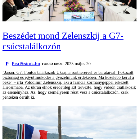
Beszédet mond Zelenszkij a G7-
csúcstalálkozón
P
PestiSrácok.hu
2023 május 20.
FORRÓ DRÓT
"Japán. G7. Fontos találkozók Ukrajna partnereivel és barátaival. Fokozott
biztonság és együttműködés a győzelmünk érdekében. Ma közelebb kerül a
béke" – írta Volodimir Zelenszkij, aki a francia kormánygéppel érkezett
Hirosimába. Az ukrán elnök eredetileg azt tervezte, hogy videón csatlakozik
az eseményhez. Az, hogy személyesen részt vesz a csúcstalálkozón, csak
pénteken derült ki.