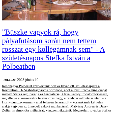
"Büszke vagyok rá, hogy
pályafutásom során nem tettem
rosszat egy kollégámnak sem" - A
születésnapos Stefka István a
Polbeatben
2023 június 10.
‎POLBEAT
Rendhagyó Polbeatet szerveztünk Stefka István 80. születésnapjára a
Revolution '56 Szabadságharcos Sörözőbe, ahol a PestiSrácok.hu-s csapat
mellett Stefka régi barátja és harcostársa, Alexa Károly irodalomtörténész,
író, illetve a konzervatív televíziózás nagy, a rendszerváltoztatás utáni - a
Horn-Kuncze-kormány által teljesen felszámolt - korszakának két jeles
alakja (egyben az ünnepelt akkori munkatársa), Mátyássy Andrea és Dézsy
Zoltán is elmondta méltatását, visszaemlékezését. Megszólalt továbbá Stefka