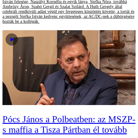
István felesége, Naszályi Kornélia és egyik lánya, Stefka Nóra, továbbá
Ambrózy Áron, Szabó Gergő és Szalai Szilárd. A Huth Gergely által
celebrált rendkívüli adást végül egy fergeteges köszöntés követte, a tortát és
a pezsgőt Stefka István kedvenc együttesének, az AC/DC-nek a dübörgésére
hozták be a kollégák.
Pócs János a Polbeatben: az MSZP-
s maffia a Tisza Pártban él tovább