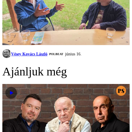
Vésey Kovács László
június 16.
‎POLBEAT
Ajánljuk még