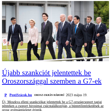
Újabb szankciót jelentettek be
Oroszországgal szemben a G7-ek
P
PestiSrácok.hu
2023 május 19.
‎ OROSZ-UKRÁN HÁBORÚ
Új, Moszkva elleni szankciókat jelentettek be a G7-országcsoport tagjai
pénteken a csoport hirosimai csúcstalálkozóján, a büntetőintézkedések az
orosz gyémántüzletet érintik.