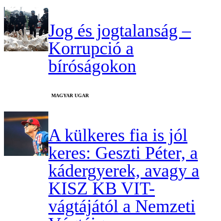
Jog és jogtalanság –
Korrupció a
bíróságokon
MAGYAR UGAR
A külkeres fia is jól
keres: Geszti Péter, a
kádergyerek, avagy a
KISZ KB VIT-
vágtájától a Nemzeti