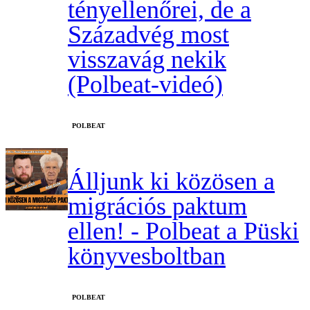
tényellenőrei, de a
Századvég most
visszavág nekik
(Polbeat-videó)
‎POLBEAT
Álljunk ki közösen a
migrációs paktum
ellen! - Polbeat a Püski
könyvesboltban
‎POLBEAT