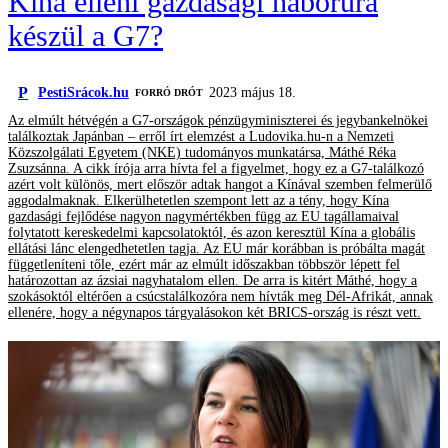
Kína elleni gazdasági háborúra
készül a G7?
P
PestiSrácok.hu
2023 május 18.
FORRÓ DRÓT
Az elmúlt hétvégén a G7-országok pénzügyminiszterei és jegybankelnökei
találkoztak Japánban – erről írt elemzést a Ludovika.hu-n a Nemzeti
Közszolgálati Egyetem (NKE) tudományos munkatársa, Máthé Réka
Zsuzsánna. A cikk írója arra hívta fel a figyelmet, hogy ez a G7-találkozó
azért volt különös, mert először adtak hangot a Kínával szemben felmerülő
aggodalmaknak. Elkerülhetetlen szempont lett az a tény, hogy Kína
gazdasági fejlődése nagyon nagymértékben függ az EU tagállamaival
folytatott kereskedelmi kapcsolatoktól, és azon keresztül Kína a globális
ellátási lánc elengedhetetlen tagja. Az EU már korábban is próbálta magát
függetleníteni tőle, ezért már az elmúlt időszakban többször lépett fel
határozottan az ázsiai nagyhatalom ellen. De arra is kitért Máthé, hogy a
szokásoktól eltérően a csúcstalálkozóra nem hívták meg Dél-Afrikát, annak
ellenére, hogy a négynapos tárgyalásokon két BRICS-ország is részt vett.