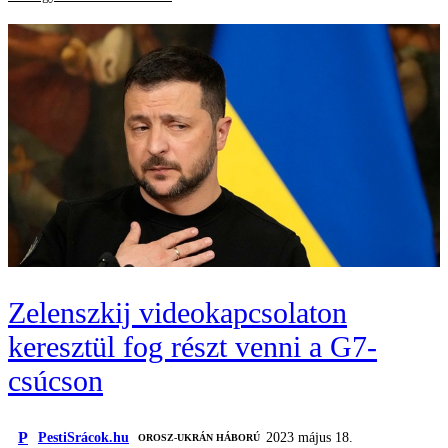
Zelenszkij videokapcsolaton
keresztül fog részt venni a G7-
csúcson
P
PestiSrácok.hu
2023 május 18.
‎ OROSZ-UKRÁN HÁBORÚ