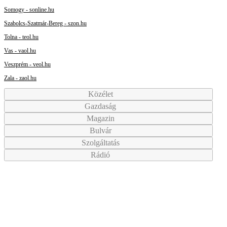
Somogy - sonline.hu
Szabolcs-Szatmár-Bereg - szon.hu
Tolna - teol.hu
Vas - vaol.hu
Veszprém - veol.hu
Zala - zaol.hu
Közélet
Gazdaság
Magazin
Bulvár
Szolgáltatás
Rádió