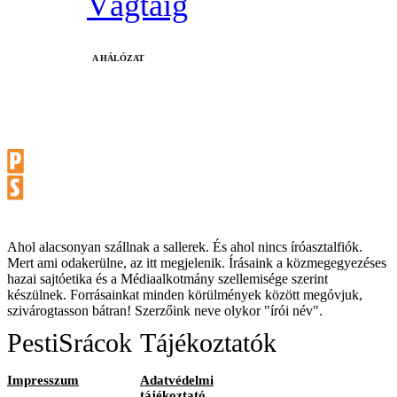
Vágtáig
A HÁLÓZAT
Ahol alacsonyan szállnak a sallerek. És ahol nincs íróasztalfiók.
Mert ami odakerülne, az itt megjelenik. Írásaink a közmegegyezéses
hazai sajtóetika és a Médiaalkotmány szellemisége szerint
készülnek. Forrásainkat minden körülmények között megóvjuk,
szivárogtasson bátran! Szerzőink neve olykor "írói név".
PestiSrácok
Tájékoztatók
Impresszum
Adatvédelmi
tájékoztató