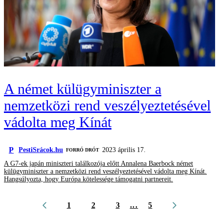
A német külügyminiszter a
nemzetközi rend veszélyeztetésével
vádolta meg Kínát
P
PestiSrácok.hu
2023 április 17.
FORRÓ DRÓT
A G7-ek japán miniszteri találkozója előtt Annalena Baerbock német
külügyminiszter a nemzetközi rend veszélyeztetésével vádolta meg Kínát.
Hangsúlyozta, hogy Európa kötelessége támogatni partnereit.
1
2
3
...
5