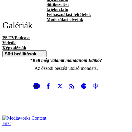
Sütikezelési
tájékoztató
Felhasználási feltételek
Moderálási elveink
Galériák
PS TVPodcast
Videók
Képgalériák
Süti beállítások
*Kell még valamit mondanom Ildikó?
Az őszödi beszéd utolsó mondata.