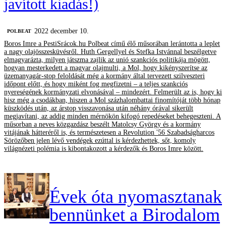
javított kiadás!)
2022 december 10.
‎POLBEAT
Boros Imre a PestiSrácok.hu Polbeat című élő műsorában lerántotta a leplet
a nagy olajösszesküvésről. Huth Gergellyel és Stefka Istvánnal beszélgetve
elmagyarázta, milyen játszma zajlik az unió szankciós politikája mögött,
hogyan mesterkedett a magyar olajmulti, a Mol, hogy kikényszerítse az
üzemanyagár-stop feloldását még a kormány által tervezett szilveszteri
időpont előtt, és hogy miként fog megfizetni – a teljes szankciós
nyereségének kormányzati elvonásával – mindezért. Felmerült az is, hogy ki
hisz még a csodákban, hiszen a Mol százhalombattai finomítóját több hónap
küszködés után, az árstop visszavonása után néhány órával sikerült
megjavítani, az addig minden mérnökön kifogó repedéseket behegeszteni. A
műsorban a neves közgazdász beszélt Matolcsy György és a kormány
vitájának hátteréről is, és természetesen a Revolution '56 Szabadságharcos
Sörözőben jelen lévő vendégek ezúttal is kérdezhettek, sőt, komoly
világnézeti polémia is kibontakozott a kérdezők és Boros Imre között.
Évek óta nyomasztanak
bennünket a Birodalom