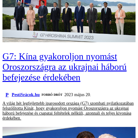
G7: Kína gyakoroljon nyomást
Oroszországra az ukrajnai háború
befejezése érdekében
P
PestiSrácok.hu
2023 május 20.
FORRÓ DRÓT
A világ hét legfejlettebb iparosodott országa (G7) szombati nyilatkozatában
felszólította Kínát, hogy gyakoroljon nyomást Oroszországra az ukrajnai
háború befejezése és csapatai feltételek nélküli, azonnali és teljes kivonása
érdekében.