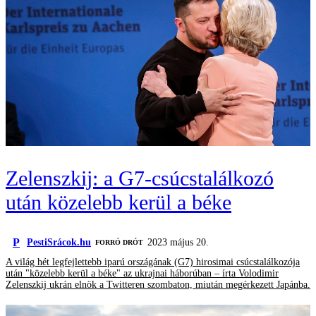
Zelenszkij: a G7-csúcstalálkozó
után közelebb kerül a béke
P
PestiSrácok.hu
2023 május 20.
FORRÓ DRÓT
A világ hét legfejlettebb iparú országának (G7) hirosimai csúcstalálkozója
után "közelebb kerül a béke" az ukrajnai háborúban – írta Volodimir
Zelenszkij ukrán elnök a Twitteren szombaton, miután megérkezett Japánba.