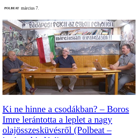
március 7.
‎POLBEAT
Ki ne hinne a csodákban? – Boros
Imre lerántotta a leplet a nagy
olajösszesküvésről (Polbeat –