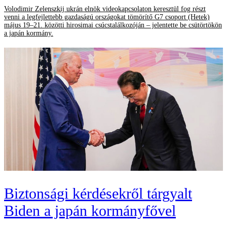
Volodimir Zelenszkij ukrán elnök videokapcsolaton keresztül fog részt
venni a legfejlettebb gazdaságú országokat tömörítő G7 csoport (Hetek)
május 19–21. közötti hirosimai csúcstalálkozóján – jelentette be csütörtökön
a japán kormány.
Biztonsági kérdésekről tárgyalt
Biden a japán kormányfővel