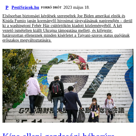
P
PestiSrácok.hu
2023 május 18.
FORRÓ DRÓT
Elsősorban biztonsági kérdések szerepeltek Joe Biden amerikai elnök és
Kisida Fumio japán kormányfő hirosimai tárgyalásának napirendjén – derül
ki a washingtoni Fehér Ház csütörtökön kiadott közleményéből. A két
vezető ismételten kiállt Ukrajna támogatása mellett, és kifejezte:
határozottan elleneznek minden kísérletet a Tajvani-szoros status quójának
erőszakos megváltoztatására.