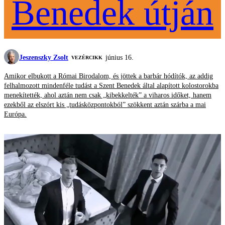
Benedek útján
Jeszenszky Zsolt
június 16.
VEZÉRCIKK
Amikor elbukott a Római Birodalom, és jöttek a barbár hódítók, az addig
felhalmozott mindenféle tudást a Szent Benedek által alapított kolostorokba
menekítették, ahol aztán nem csak „kibekkelték” a viharos időket, hanem
ezekből az elszórt kis „tudásközpontokból” szökkent aztán szárba a mai
Európa.